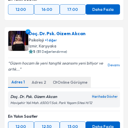
12:00
16:00
17:00
Daha Fazla
Doç. Dr. Psk. Gizem Akcan
Psikoloji
+
1
diğer
İzmir
,
Karşıyaka
5
(
51
Değerlendirme)
Gizem hocam ile yeni tanıştık seansımı yeni bitiyor ve
Devamı
artık...
Adres
1
Adres
2
Online Görüşme
Doç. Dr. Psk. Gizem Akcan
Haritada Göster
Mavişehir Yali Mah. 6500/1 Sok. Park Yaşam Sitesi H/12
En Yakın Saatler
12:00
12:30
13:00
Daha Fazla