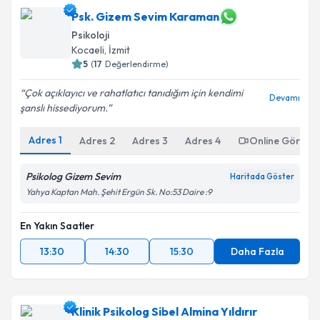
Psk. Gizem Sevim Karaman
Psikoloji
Kocaeli
,
İzmit
5
(
17
Değerlendirme)
Çok açıklayıcı ve rahatlatıcı tanıdığım için kendimi
Devamı
şanslı hissediyorum.
Adres
1
Adres
2
Adres
3
Adres
4
Online Görüşm
Psikolog Gizem Sevim
Haritada Göster
Yahya Kaptan Mah. Şehit Ergün Sk. No:53 Daire :9
En Yakın Saatler
13:30
14:30
15:30
Daha Fazla
Klinik Psikolog Sibel Almina Yıldırır