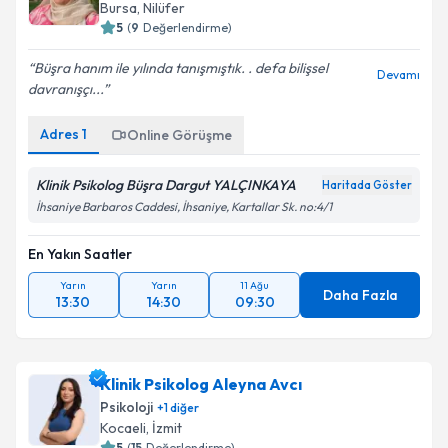
Bursa
,
Nilüfer
5
(
9
Değerlendirme)
Büşra hanım ile yılında tanışmıştık. . defa bilişsel
Devamı
davranışçı...
Adres
1
Online Görüşme
Klinik Psikolog Büşra Dargut YALÇINKAYA
Haritada Göster
İhsaniye Barbaros Caddesi, İhsaniye, Kartallar Sk. no:4/1
En Yakın Saatler
Yarın
Yarın
11 Ağu
Daha Fazla
13:30
14:30
09:30
Klinik Psikolog Aleyna Avcı
Psikoloji
+
1
diğer
Kocaeli
,
İzmit
5
(
15
Değerlendirme)