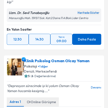
kişi
Uzm. Dr. Sevil Tunabayoğlu
Haritada Göster
Mansuroğlu Mah. 1593/1 Sok. Kat:2 Daire:11 A Blok Lider Centrio
En Yakın Saatler
Yarın
12:30
14:30
Daha Fazla
09:00
Klinik Psikolog Osman Olcay Yaman
Psikoloji
+
1
diğer
Denizli
,
Merkezefendi
5
(
6
Değerlendirme)
Depresyon sürecimde iyi ki yolum Osman Olcay
Devamı
Yaman hocamla kesişmiş....
Adres
1
Online Görüşme