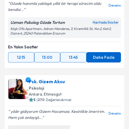
Gözde hanımla yaklaşık yıllık bir terapi sürecim oldu
Devamı
kendisi...
Uzman Psikolog Gözde Tortum
Haritada Göster
Köşk Ofis Apartmanı, Adnan Menderes, 3. Kiremitlik Sk. No:2, Kat:2,
Daire:4, 25240 Palandöken Erzurum
En Yakın Saatler
12:15
13:00
13:45
Daha Fazla
Psk. Gizem Aksu
Psikoloji
Ankara
,
Etimesgut
5
(
270
Değerlendirme)
yıldır gidiyorum Gizem Hocamıza. Kesinlikle öneririm.
Devamı
Hem çok anlayışlı...