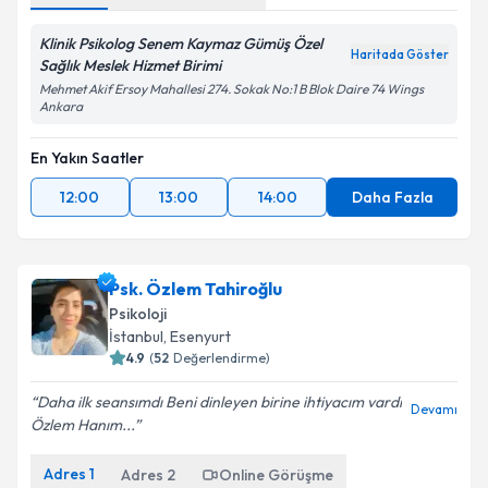
Klinik Psikolog Senem Kaymaz Gümüş Özel
Haritada Göster
Sağlık Meslek Hizmet Birimi
Mehmet Akif Ersoy Mahallesi 274. Sokak No:1 B Blok Daire 74 Wings
Ankara
En Yakın Saatler
12:00
13:00
14:00
Daha Fazla
Psk. Özlem Tahiroğlu
Psikoloji
İstanbul
,
Esenyurt
4.9
(
52
Değerlendirme)
Daha ilk seansımdı Beni dinleyen birine ihtiyacım vardı
Devamı
Özlem Hanım...
Adres
1
Adres
2
Online Görüşme