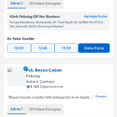
Adres
1
Online Görüşme
Klinik Psikolog Elif Nur Bostancı
Haritada Göster
Avrupa Residence, Yamanevler, Dr. Fazıl Küçük Cd. A2 Blok No:10 D:6.
Kat, Daire 24, 34764 Ümraniye/İstanbul
En Yakın Saatler
12:00
12:45
13:30
Daha Fazla
Psk. Beyza Çoban
Psikoloji
Ankara
,
Çankaya
5
(
125
Değerlendirme)
Devamı
Beyza hocam o kadar tatlı anlayışlı biri ki en başta...
Adres
1
Online Görüşme