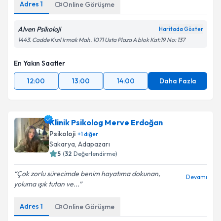
Adres
1
Online Görüşme
Alven Psikoloji
Haritada Göster
1443. Cadde Kızıl Irmak Mah. 1071 Usta Plaza A blok Kat:19 No: 137
En Yakın Saatler
12:00
13:00
14:00
Daha Fazla
Klinik Psikolog Merve Erdoğan
Psikoloji
+
1
diğer
Sakarya
,
Adapazarı
5
(
32
Değerlendirme)
Çok zorlu sürecimde benim hayatıma dokunan,
Devamı
yoluma ışık tutan ve...
Adres
1
Online Görüşme