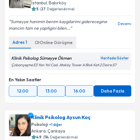
İstanbul
,
Bakırköy
5
(
27
Değerlendirme)
Sumeyye hanimin benim kaygilarimi giderecegine
Devamı
inancim tam ne yaptigini bilen...
Adres
1
Online Görüşme
Klinik Psikolog Sümeyye Ökmen
Haritada Göster
Çobançeşme E5 Yan Yol Cad. Ataköy Tower A Blok Kat:2 Daire:57
En Yakın Saatler
12:00
13:00
16:00
Daha Fazla
Klinik Psikolog Aysun Koç
Psikoloji
+
1
diğer
Ankara
,
Çankaya
4.9
(
114
Değerlendirme)