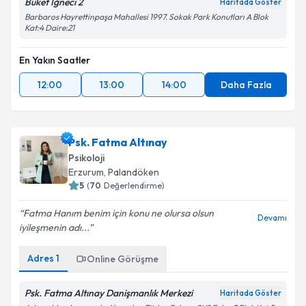
Buket İğneci 2
Haritada Göster
Barbaros Hayrettinpaşa Mahallesi 1997. Sokak Park Konutları A Blok
Kat:4 Daire:21
En Yakın Saatler
12:00
13:00
14:00
Daha Fazla
Psk. Fatma Altınay
Psikoloji
Erzurum
,
Palandöken
5
(
70
Değerlendirme)
Fatma Hanım benim için konu ne olursa olsun
Devamı
iyileşmenin adı...
Adres
1
Online Görüşme
Psk. Fatma Altınay Danişmanlık Merkezi
Haritada Göster