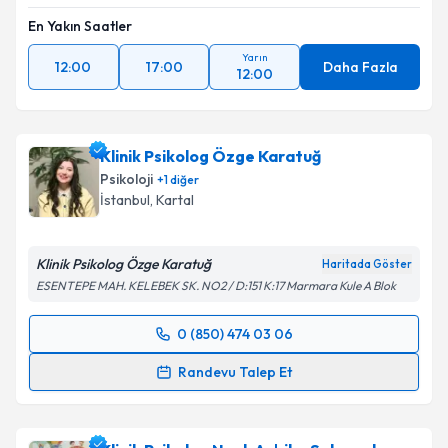
En Yakın Saatler
Yarın
12:00
17:00
Daha Fazla
12:00
Klinik Psikolog Özge Karatuğ
Psikoloji
+
1
diğer
İstanbul
,
Kartal
Klinik Psikolog Özge Karatuğ
Haritada Göster
ESENTEPE MAH. KELEBEK SK. NO2 / D:151 K:17 Marmara Kule A Blok
0 (850) 474 03 06
Randevu Takvimi Talebi
Randevu Talep Et
Klinik Psikolog Özge Karatuğ
için randevu takvimi
talebi oluşturun. Size bu uzmandan randevu almanız