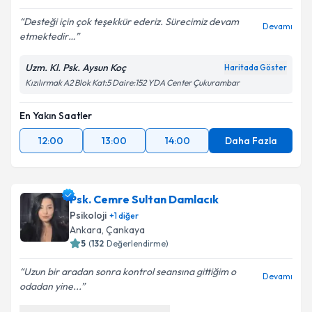
Desteği için çok teşekkür ederiz. Sürecimiz devam
Devamı
etmektedir…
Uzm. Kl. Psk. Aysun Koç
Haritada Göster
Kızılırmak A2 Blok Kat:5 Daire:152 YDA Center Çukurambar
En Yakın Saatler
12:00
13:00
14:00
Daha Fazla
Psk. Cemre Sultan Damlacık
Psikoloji
+
1
diğer
Ankara
,
Çankaya
5
(
132
Değerlendirme)
Uzun bir aradan sonra kontrol seansına gittiğim o
Devamı
odadan yine...