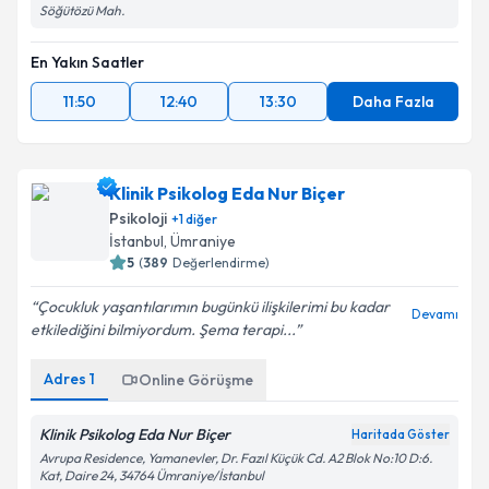
Söğütözü Mah.
En Yakın Saatler
11:50
12:40
13:30
Daha Fazla
Klinik Psikolog Eda Nur Biçer
Psikoloji
+
1
diğer
İstanbul
,
Ümraniye
5
(
389
Değerlendirme)
Çocukluk yaşantılarımın bugünkü ilişkilerimi bu kadar
Devamı
etkilediğini bilmiyordum. Şema terapi...
Adres
1
Online Görüşme
Klinik Psikolog Eda Nur Biçer
Haritada Göster
Avrupa Residence, Yamanevler, Dr. Fazıl Küçük Cd. A2 Blok No:10 D:6.
Kat, Daire 24, 34764 Ümraniye/İstanbul