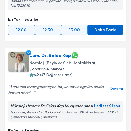
Adnan Menderes mah. Alparslan Türkeş Bulvarı SYS Evler C Blok Kat:5
No:10 25070
En Yakın Saatler
12:00
12:30
13:00
Daha Fazla
Uzm. Dr. Selda Kap
Nöroloji (Beyin ve Sinir Hastalıkları)
Çanakkale
,
Merkez
4.9
(
47
Değerlendirme)
Annemin aydır geçmeyen boyun omuz agrıları selda
Devamı
hanım nöral...
Nöroloji Uzmanı Dr.Selda Kap Muayenehanesi
Haritada Göster
Barbaros, Atatürk Cd. Boğaziçi Konakları no 300 iki nolu işyeri , 17000
Çanakkale Merkez/Çanakkale
En Yakın Saatler