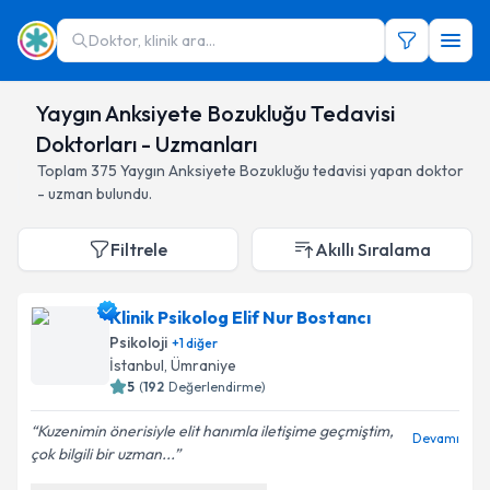
Doktor, klinik ara...
Yaygın Anksiyete Bozukluğu Tedavisi
Doktorları - Uzmanları
Toplam
375
Yaygın Anksiyete Bozukluğu
tedavisi yapan doktor
- uzman bulundu.
Filtrele
Akıllı Sıralama
Klinik Psikolog Elif Nur Bostancı
Psikoloji
+
1
diğer
İstanbul
,
Ümraniye
5
(
192
Değerlendirme)
Kuzenimin önerisiyle elit hanımla iletişime geçmiştim,
Devamı
çok bilgili bir uzman...