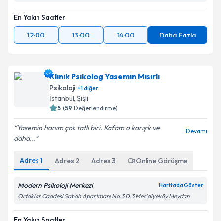
En Yakın Saatler
12:00
13:00
14:00
Daha Fazla
Klinik Psikolog Yasemin Mısırlı
Psikoloji
+
1
diğer
İstanbul
,
Şişli
5
(
59
Değerlendirme)
Yasemin hanım çok tatlı biri. Kafam o karışık ve
Devamı
daha...
Adres
1
Adres
2
Adres
3
Online Görüşme
Modern Psikoloji Merkezi
Haritada Göster
Ortaklar Caddesi Sabah Apartmanı No:3 D:3 Mecidiyeköy Meydan
En Yakın Saatler