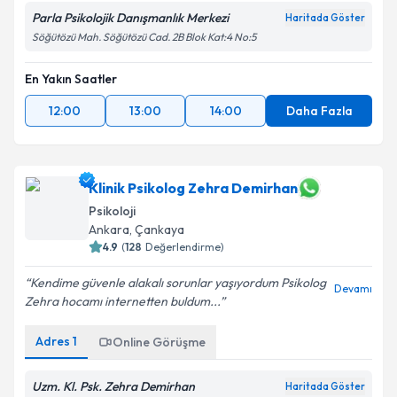
Parla Psikolojik Danışmanlık Merkezi
Haritada Göster
Söğütözü Mah. Söğütözü Cad. 2B Blok Kat:4 No:5
En Yakın Saatler
12:00
13:00
14:00
Daha Fazla
Klinik Psikolog Zehra Demirhan
Psikoloji
Ankara
,
Çankaya
4.9
(
128
Değerlendirme)
Kendime güvenle alakalı sorunlar yaşıyordum Psikolog
Devamı
Zehra hocamı internetten buldum...
Adres
1
Online Görüşme
Uzm. Kl. Psk. Zehra Demirhan
Haritada Göster