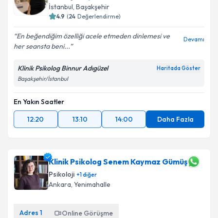
İstanbul
,
Başakşehir
4.9
(
24
Değerlendirme)
En beğendiğim özelliği acele etmeden dinlemesi ve
Devamı
her seansta beni...
Klinik Psikolog Binnur Adıgüzel
Haritada Göster
Başakşehir/İstanbul
En Yakın Saatler
12:20
13:10
14:00
Daha Fazla
Klinik Psikolog Senem Kaymaz Gümüş
Psikoloji
+
1
diğer
Ankara
,
Yenimahalle
Adres
1
Online Görüşme