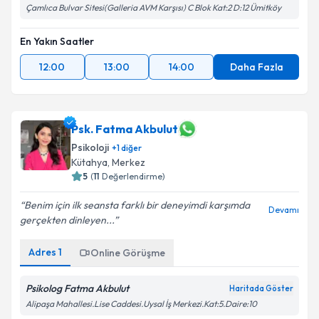
Çamlıca Bulvar Sitesi(Galleria AVM Karşısı) C Blok Kat:2 D:12 Ümitköy
En Yakın Saatler
12:00
13:00
14:00
Daha Fazla
Psk. Fatma Akbulut
Psikoloji
+
1
diğer
Kütahya
,
Merkez
5
(
11
Değerlendirme)
Benim için ilk seansta farklı bir deneyimdi karşımda
Devamı
gerçekten dinleyen...
Adres
1
Online Görüşme
Psikolog Fatma Akbulut
Haritada Göster
Alipaşa Mahallesi.Lise Caddesi.Uysal İş Merkezi.Kat:5.Daire:10