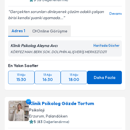
Gerçekten sorunları dinleyerek çözüm odaklı çalışan
Devamı
birisi kendisi şuanki aşamada...
Adres
1
Online Görüşme
Klinik Psikolog Aleyna Avcı
Haritada Göster
KÖRFEZ MAH. BERK SOK. DOLPHİN ALIŞVERİŞ MERKEZİ D211
En Yakın Saatler
13 Ağu
13 Ağu
13 Ağu
Daha Fazla
15:30
16:30
18:00
Klinik Psikolog Gözde Tortum
Psikoloji
Erzurum
,
Palandöken
5
(
83
Değerlendirme)