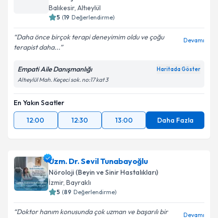
Balıkesir
,
Altıeylül
5
(
19
Değerlendirme)
Daha önce birçok terapi deneyimim oldu ve çoğu
Devamı
terapist daha...
Empati Aile Danışmanlığı
Haritada Göster
Altıeylül Mah. Keçeci sok. no:17 kat 3
En Yakın Saatler
12:00
12:30
13:00
Daha Fazla
Uzm. Dr. Sevil Tunabayoğlu
Nöroloji (Beyin ve Sinir Hastalıkları)
İzmir
,
Bayraklı
5
(
89
Değerlendirme)
Doktor hanım konusunda çok uzman ve başarılı bir
Devamı