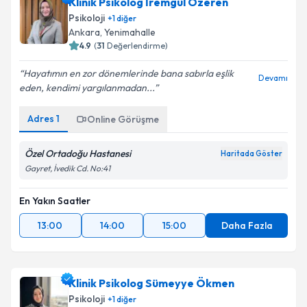
Klinik Psikolog İremgül Özeren
Psikoloji
+
1
diğer
Ankara
,
Yenimahalle
4.9
(
31
Değerlendirme)
Hayatımın en zor dönemlerinde bana sabırla eşlik
Devamı
eden, kendimi yargılanmadan...
Adres
1
Online Görüşme
Özel Ortadoğu Hastanesi
Haritada Göster
Gayret, İvedik Cd. No:41
En Yakın Saatler
13:00
14:00
15:00
Daha Fazla
Klinik Psikolog Sümeyye Ökmen
Psikoloji
+
1
diğer