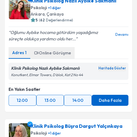
Klinik Psikolog Nazlı Aybike Sakmanlı
için bir takvim hazırlandığında e-posta ile
bilgilendireceğiz.
Psikoloji
+
1
diğer
Ankara
,
Çankaya
E-posta Adresiniz
5
(
62
Değerlendirme)
Oğlumu Aybike hocama götürdüm yaşadığımız
Devamı
süreçte oldukça yardımcı oldu her...
Kişisel verilerimin işlenmesine ilişkin
Aydınlatma
Adres
1
Online Görüşme
Metni
'ni okudum ve kişisel verilerimin belirtilen
kapsamda işlenmesini kabul ediyorum.
Klinik Psikolog Nazlı Aybike Sakmanlı
Haritada Göster
Konutkent, Elmar Towers, D blok, Kat 2 No 44
Takvim Talebini Gönder
En Yakın Saatler
12:00
13:00
14:00
Daha Fazla
Klinik Psikolog Büşra Dargut Yalçınkaya
Psikoloji
+
1
diğer