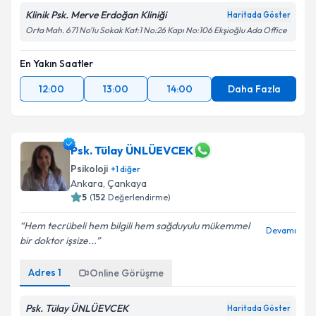
Klinik Psk. Merve Erdoğan Kliniği
Haritada Göster
Orta Mah. 671 No’lu Sokak Kat:1 No:26 Kapı No:106 Ekşioğlu Ada Office
En Yakın Saatler
12:00
13:00
14:00
Daha Fazla
Psk. Tülay ÜNLÜEVCEK
Psikoloji
+
1
diğer
Ankara
,
Çankaya
5
(
152
Değerlendirme)
Hem tecrübeli hem bilgili hem sağduyulu mükemmel
Devamı
bir doktor işsize...
Adres
1
Online Görüşme
Psk. Tülay ÜNLÜEVCEK
Haritada Göster