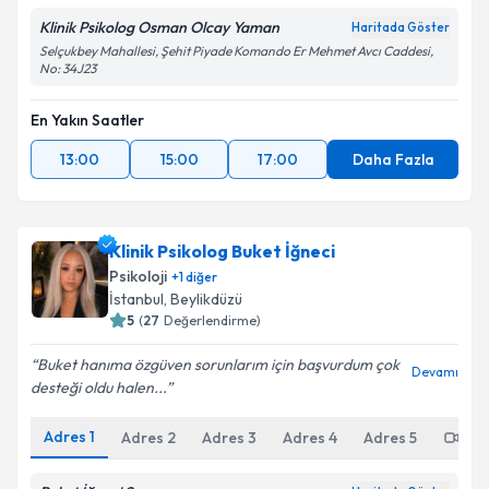
Klinik Psikolog Osman Olcay Yaman
Haritada Göster
Selçukbey Mahallesi, Şehit Piyade Komando Er Mehmet Avcı Caddesi,
No: 34J23
En Yakın Saatler
13:00
15:00
17:00
Daha Fazla
Klinik Psikolog Buket İğneci
Psikoloji
+
1
diğer
İstanbul
,
Beylikdüzü
5
(
27
Değerlendirme)
Buket hanıma özgüven sorunlarım için başvurdum çok
Devamı
desteği oldu halen...
Adres
1
Adres
2
Adres
3
Adres
4
Adres
5
Onl