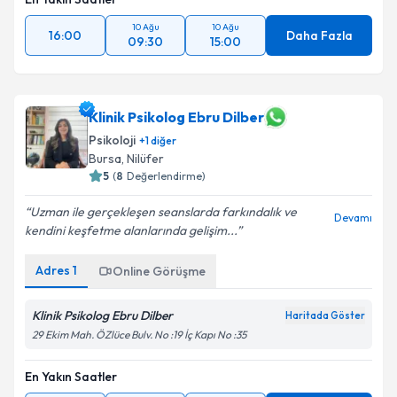
10 Ağu
10 Ağu
16:00
Daha Fazla
09:30
15:00
Klinik Psikolog Ebru Dilber
Psikoloji
+
1
diğer
Bursa
,
Nilüfer
5
(
8
Değerlendirme)
Uzman ile gerçekleşen seanslarda farkındalık ve
Devamı
kendini keşfetme alanlarında gelişim...
Adres
1
Online Görüşme
Klinik Psikolog Ebru Dilber
Haritada Göster
29 Ekim Mah. ÖZlüce Bulv. No :19 İç Kapı No :35
En Yakın Saatler