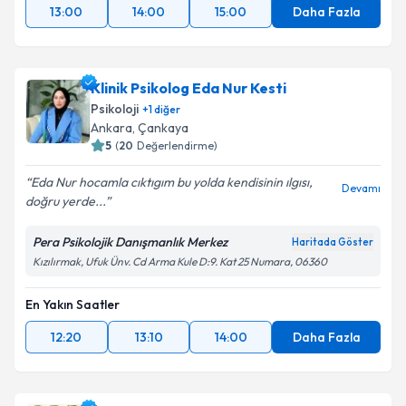
13:00
14:00
15:00
Daha Fazla
Klinik Psikolog Eda Nur Kesti
Psikoloji
+
1
diğer
Ankara
,
Çankaya
5
(
20
Değerlendirme)
Eda Nur hocamla cıktıgım bu yolda kendisinin ılgısı,
Devamı
doğru yerde...
Pera Psikolojik Danışmanlık Merkez
Haritada Göster
Kızılırmak, Ufuk Ünv. Cd Arma Kule D:9. Kat 25 Numara, 06360
En Yakın Saatler
12:20
13:10
14:00
Daha Fazla