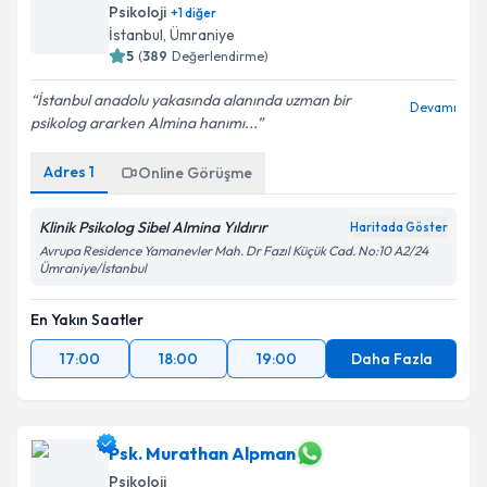
Psikoloji
+
1
diğer
İstanbul
,
Ümraniye
5
(
389
Değerlendirme)
İstanbul anadolu yakasında alanında uzman bir
Devamı
psikolog ararken Almina hanımı...
Adres
1
Online Görüşme
Klinik Psikolog Sibel Almina Yıldırır
Haritada Göster
Avrupa Residence Yamanevler Mah. Dr Fazıl Küçük Cad. No:10 A2/24
Ümraniye/İstanbul
En Yakın Saatler
17:00
18:00
19:00
Daha Fazla
Psk. Murathan Alpman
Psikoloji