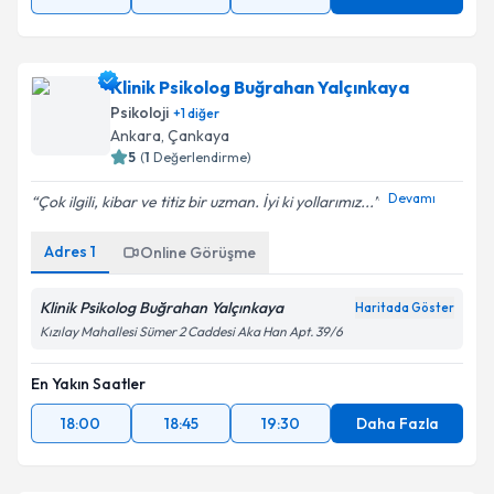
Klinik Psikolog Buğrahan Yalçınkaya
Psikoloji
+
1
diğer
Ankara
,
Çankaya
5
(
1
Değerlendirme)
Devamı
Çok ilgili, kibar ve titiz bir uzman. İyi ki yollarımız...
Adres
1
Online Görüşme
Klinik Psikolog Buğrahan Yalçınkaya
Haritada Göster
Kızılay Mahallesi Sümer 2 Caddesi Aka Han Apt. 39/6
En Yakın Saatler
18:00
18:45
19:30
Daha Fazla