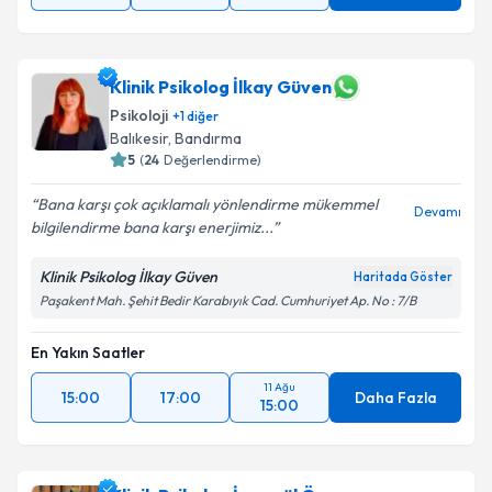
Klinik Psikolog İlkay Güven
Psikoloji
+
1
diğer
Balıkesir
,
Bandırma
5
(
24
Değerlendirme)
Bana karşı çok açıklamalı yönlendirme mükemmel
Devamı
bilgilendirme bana karşı enerjimiz...
Klinik Psikolog İlkay Güven
Haritada Göster
Paşakent Mah. Şehit Bedir Karabıyık Cad. Cumhuriyet Ap. No : 7/B
En Yakın Saatler
11 Ağu
15:00
17:00
Daha Fazla
15:00