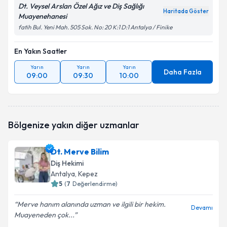
Dt. Veysel Arslan Özel Ağız ve Diş Sağlığı
Haritada Göster
Muayenehanesi
fatih Bul. Yeni Mah. 505 Sok. No: 20 K:1 D:1 Antalya / Finike
En Yakın Saatler
Yarın
Yarın
Yarın
Daha Fazla
09:00
09:30
10:00
Bölgenize yakın diğer uzmanlar
Dt. Merve Bilim
Diş Hekimi
Antalya
, Kepez
5
(
7
Değerlendirme)
Merve hanım alanında uzman ve ilgili bir hekim.
Devamı
Muayeneden çok...