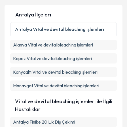
Antalya İlçeleri
Kişisel verilerimin işlenmesine ilişkin
Aydınlatma
Metni
'ni okudum ve kişisel verilerimin belirtilen
Antalya
Vital ve devital bleaching işlemleri
kapsamda işlenmesini kabul ediyorum.
Alanya
Vital ve devital bleaching işlemleri
Takvim Talebini Gönder
Kepez
Vital ve devital bleaching işlemleri
Konyaaltı
Vital ve devital bleaching işlemleri
Manavgat
Vital ve devital bleaching işlemleri
Vital ve devital bleaching işlemleri ile İlgili
Hastalıklar
Antalya Finike 20 Lik Diş Çekimi