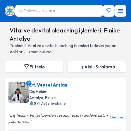
Doktor, klinik ara...
Vital ve devital bleaching işlemleri, Finike -
Antalya
Toplam
4
Vital ve devital bleaching işlemleri
tedavisi yapan
doktor - uzman bulundu
Filtrele
Akıllı Sıralama
Dt. Veysel Arslan
Diş Hekimi
Antalya
, Finike
5
(
1
Değerlendirme)
Diş hekimi Veysel beyden tesadüf eseri randevu aldım
Devamı
yıllar önce...