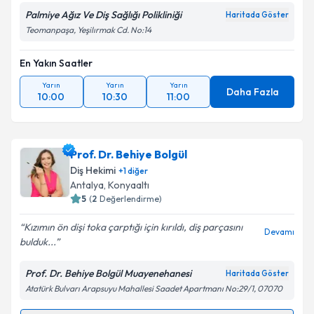
Palmiye Ağız Ve Diş Sağlığı Polikliniği
Haritada Göster
Teomanpaşa, Yeşilırmak Cd. No:14
En Yakın Saatler
Yarın
Yarın
Yarın
Daha Fazla
10:00
10:30
11:00
Prof. Dr. Behiye Bolgül
Diş Hekimi
+
1
diğer
Antalya
, Konyaaltı
5
(
2
Değerlendirme)
Kızımın ön dişi toka çarptığı için kırıldı, diş parçasını
Devamı
bulduk...
Prof. Dr. Behiye Bolgül Muayenehanesi
Haritada Göster
Atatürk Bulvarı Arapsuyu Mahallesi Saadet Apartmanı No:29/1, 07070