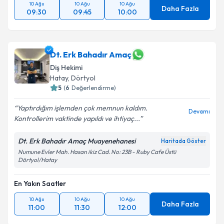
10 Ağu
10 Ağu
10 Ağu
Daha Fazla
09:30
09:45
10:00
Dt. Erk Bahadır Amaç
Diş Hekimi
Hatay
, Dörtyol
5
(
6
Değerlendirme)
Yaptırdığım işlemden çok memnun kaldım.
Devamı
Kontrollerim vaktinde yapıldı ve ihtiyaç...
Dt. Erk Bahadır Amaç Muayenehanesi
Haritada Göster
Numune Evler Mah. Hasan ikiz Cad. No: 23B - Ruby Cafe Üstü
Dörtyol/Hatay
En Yakın Saatler
10 Ağu
10 Ağu
10 Ağu
Daha Fazla
11:00
11:30
12:00