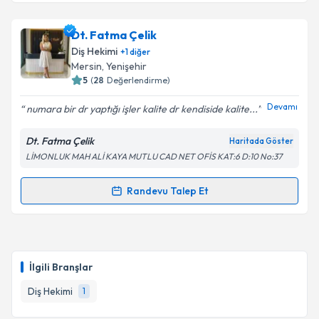
Dt. Fatma Çelik
Diş Hekimi
+
1
diğer
Mersin
, Yenişehir
5
(
28
Değerlendirme)
Devamı
numara bir dr yaptığı işler kalite dr kendiside kalite...
Dt. Fatma Çelik
Haritada Göster
LİMONLUK MAH ALİ KAYA MUTLU CAD NET OFİS KAT:6 D:10 No:37
Randevu Talep Et
Randevu Takvimi Talebi
Dt. Fatma Çelik
için randevu takvimi talebi oluşturun.
Size bu uzmandan randevu almanız için bir takvim
İlgili Branşlar
hazırlandığında e-posta ile bilgilendireceğiz.
Diş Hekimi
1
E-posta Adresiniz