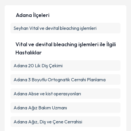
Adana İlçeleri
Kişisel verilerimin işlenmesine ilişkin
Aydınlatma
Seyhan
Metni
Vital ve devital bleaching işlemleri
'ni okudum ve kişisel verilerimin belirtilen
kapsamda işlenmesini kabul ediyorum.
Vital ve devital bleaching işlemleri ile İlgili
Takvim Talebini Gönder
Hastalıklar
Adana 20 Lik Diş Çekimi
Adana 3 Boyutlu Ortognatik Cerrahi Planlama
Adana Abse ve kist operasyonları
Adana Ağız Bakım Uzmanı
Adana Ağız, Diş ve Çene Cerrahisi