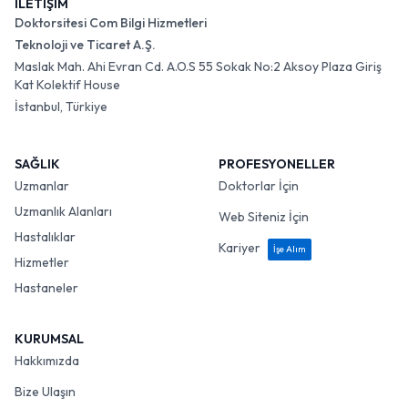
İLETİŞİM
Doktorsitesi Com Bilgi Hizmetleri
Teknoloji ve Ticaret A.Ş.
Maslak Mah. Ahi Evran Cd. A.O.S 55 Sokak No:2 Aksoy Plaza Giriş
Kat Kolektif House
İstanbul, Türkiye
SAĞLIK
PROFESYONELLER
Uzmanlar
Doktorlar İçin
Uzmanlık Alanları
Web Siteniz İçin
Hastalıklar
Kariyer
İşe Alım
Hizmetler
Hastaneler
KURUMSAL
Hakkımızda
Bize Ulaşın