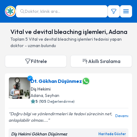
Doktor, klinik ara...
Vital ve devital bleaching işlemleri, Adana
Toplam
5
Vital ve devital bleaching işlemleri
tedavisi yapan
doktor - uzman bulundu
Filtrele
Akıllı Sıralama
Dt. Gökhan Düşünmez
Diş Hekimi
Adana
, Seyhan
5
(
105
Değerlendirme)
Doğru bilgi ve yönlendirmeleri ile tedavi sürecinin net,
Devamı
anlaşılabilir olması....
Diş Hekimi Gökhan Düşünmez
Haritada Göster