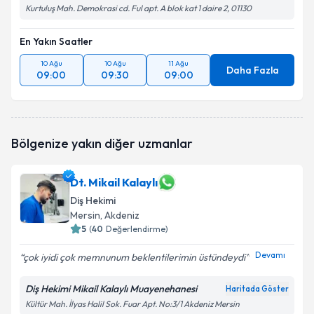
Kurtuluş Mah. Demokrasi cd. Ful apt. A blok kat 1 daire 2, 01130
En Yakın Saatler
10 Ağu
10 Ağu
11 Ağu
Daha Fazla
09:00
09:30
09:00
Bölgenize yakın diğer uzmanlar
Dt. Mikail Kalaylı
Diş Hekimi
Mersin
, Akdeniz
5
(
40
Değerlendirme)
Devamı
çok iyidi çok memnunum beklentilerimin üstündeydi
Diş Hekimi Mikail Kalaylı Muayenehanesi
Haritada Göster
Kültür Mah. İlyas Halil Sok. Fuar Apt. No:3/1 Akdeniz Mersin