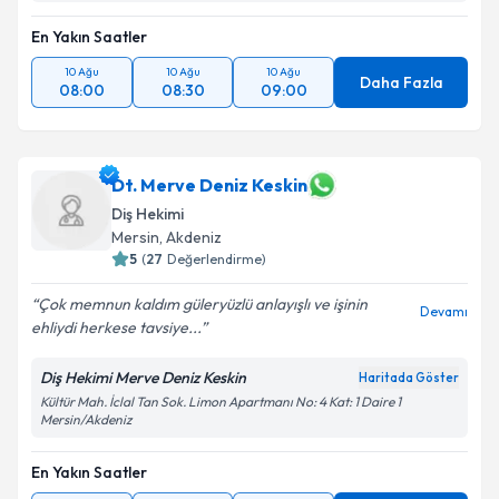
En Yakın Saatler
10 Ağu
10 Ağu
10 Ağu
Daha Fazla
08:00
08:30
09:00
Dt. Merve Deniz Keskin
Diş Hekimi
Mersin
, Akdeniz
5
(
27
Değerlendirme)
Çok memnun kaldım güleryüzlü anlayışlı ve işinin
Devamı
ehliydi herkese tavsiye...
Diş Hekimi Merve Deniz Keskin
Haritada Göster
Kültür Mah. İclal Tan Sok. Limon Apartmanı No: 4 Kat: 1 Daire 1
Mersin/Akdeniz
En Yakın Saatler