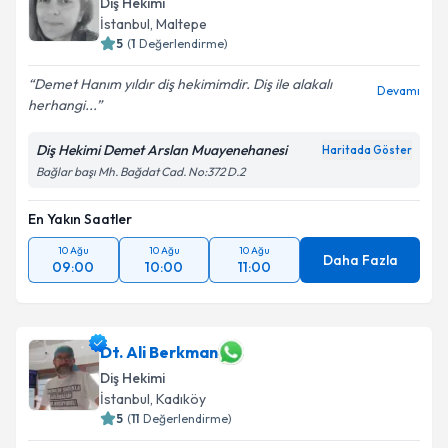
Diş Hekimi
İstanbul
, Maltepe
5
(
1
Değerlendirme)
Demet Hanım yıldır diş hekimimdir. Diş ile alakalı
Devamı
herhangi...
Diş Hekimi Demet Arslan Muayenehanesi
Haritada Göster
Bağlar başı Mh. Bağdat Cad. No:372 D.2
En Yakın Saatler
10 Ağu
10 Ağu
10 Ağu
Daha Fazla
09:00
10:00
11:00
Dt. Ali Berkman
Diş Hekimi
İstanbul
, Kadıköy
5
(
11
Değerlendirme)