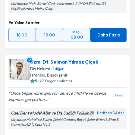
Kartaltepe Mah. Süvari Cad.. Metropark AVM D:1 Blok no:154
Küçükçekmece Metro Çıkışı
En Yakın Saatler
10 Ağu
18:00
19:00
Daha Fazla
09:00
Uzm. Dt. Selman Yılmaz Çiçek
Diş Hekimi
+
1
diğer
İstanbul
, Başakşehir
5
(
27
Değerlendirme)
Önce bilgilendirip işini son derece titizlikle ve özenle
Devamı
yapması gerçekten...
Özel Dent Model Ağız ve Diş Sağlığı Polikliniği
Haritada Göster
Kayabaşı Mahallesi Evliya Çelebi Caddesi Başak Şehir Evleri 1. Etap 3.
Kısım No:4D İç Kapı No:5