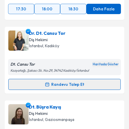
17:30
18:00
18:30
Daha Fazla
Dr. Dt. Cansu Tor
Diş Hekimi
İstanbul
, Kadıköy
Dt. Cansu Tor
Haritada Göster
Kozyatağı, Şakacı Sk. No:29, 34742 Kadıköy/İstanbul
Randevu Talep Et
Randevu Takvimi Talebi
Dr. Dt. Cansu Tor
için randevu takvimi talebi
Dt. Büşra Kayış
oluşturun. Size bu uzmandan randevu almanız için bir
Diş Hekimi
takvim hazırlandığında e-posta ile bilgilendireceğiz.
İstanbul
, Gaziosmanpaşa