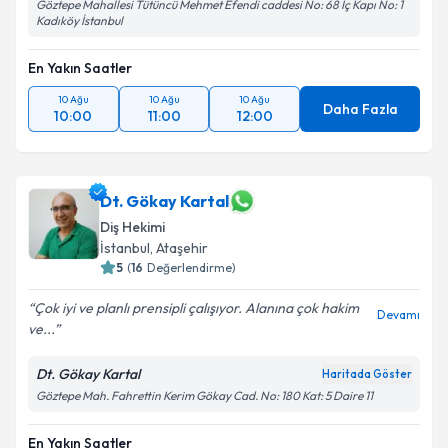
Göztepe Mahallesi Tütüncü Mehmet Efendi caddesi No: 68 İç Kapı No: 1
Kadıköy İstanbul
En Yakın Saatler
10 Ağu
10 Ağu
10 Ağu
Daha Fazla
10:00
11:00
12:00
Dt. Gökay Kartal
Diş Hekimi
İstanbul
, Ataşehir
5
(
16
Değerlendirme)
Çok iyi ve planlı prensipli çalışıyor. Alanına çok hakim
Devamı
ve...
Dt. Gökay Kartal
Haritada Göster
Göztepe Mah. Fahrettin Kerim Gökay Cad. No: 180 Kat: 5 Daire 11
En Yakın Saatler