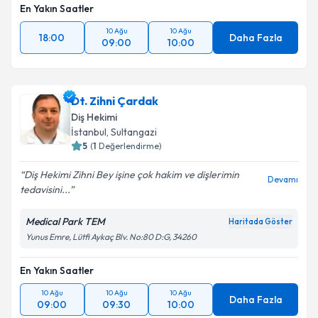
En Yakın Saatler
10 Ağu
10 Ağu
18:00
Daha Fazla
09:00
10:00
Dt. Zihni Çardak
Diş Hekimi
İstanbul
, Sultangazi
5
(
1
Değerlendirme)
Diş Hekimi Zihni Bey işine çok hakim ve dişlerimin
Devamı
tedavisini...
Medical Park TEM
Haritada Göster
Yunus Emre, Lütfi Aykaç Blv. No:80 D:G, 34260
En Yakın Saatler
10 Ağu
10 Ağu
10 Ağu
Daha Fazla
09:00
09:30
10:00