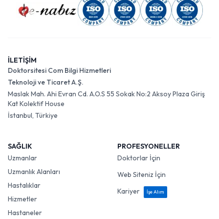
İLETİŞİM
Doktorsitesi Com Bilgi Hizmetleri
Teknoloji ve Ticaret A.Ş.
Maslak Mah. Ahi Evran Cd. A.O.S 55 Sokak No:2 Aksoy Plaza Giriş
Kat Kolektif House
İstanbul, Türkiye
SAĞLIK
PROFESYONELLER
Uzmanlar
Doktorlar İçin
Uzmanlık Alanları
Web Siteniz İçin
Hastalıklar
Kariyer
İşe Alım
Hizmetler
Hastaneler