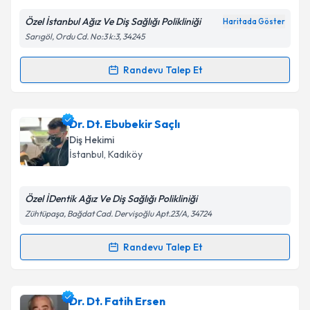
E-posta Adresiniz
Özel İstanbul Ağız Ve Diş Sağlığı Polikliniği
Haritada Göster
Sarıgöl, Ordu Cd. No:3 k:3, 34245
Kişisel verilerimin işlenmesine ilişkin
Aydınlatma
Randevu Talep Et
Randevu Takvimi Talebi
Metni
'ni okudum ve kişisel verilerimin belirtilen
kapsamda işlenmesini kabul ediyorum.
Dt. Büşra Kayış
için randevu takvimi talebi oluşturun.
Dr. Dt. Ebubekir Saçlı
Size bu uzmandan randevu almanız için bir takvim
Takvim Talebini Gönder
Diş Hekimi
hazırlandığında e-posta ile bilgilendireceğiz.
İstanbul
, Kadıköy
E-posta Adresiniz
Özel İDentik Ağız Ve Diş Sağlığı Polikliniği
Zühtüpaşa, Bağdat Cad. Dervişoğlu Apt.23/A, 34724
Kişisel verilerimin işlenmesine ilişkin
Aydınlatma
Randevu Talep Et
Randevu Takvimi Talebi
Metni
'ni okudum ve kişisel verilerimin belirtilen
kapsamda işlenmesini kabul ediyorum.
Dr. Dt. Ebubekir Saçlı
için randevu takvimi talebi
Dr. Dt. Fatih Ersen