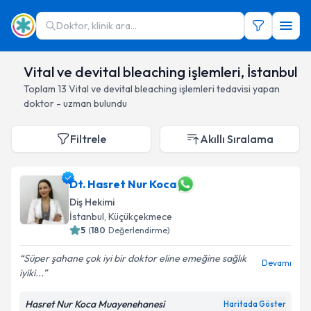
Doktor, klinik ara...
Vital ve devital bleaching işlemleri, İstanbul
Toplam
13
Vital ve devital bleaching işlemleri
tedavisi yapan
doktor - uzman bulundu
Filtrele
Akıllı Sıralama
Dt. Hasret Nur Koca
Diş Hekimi
İstanbul
, Küçükçekmece
5
(
180
Değerlendirme)
Süper şahane çok iyi bir doktor eline emeğine sağlık
Devamı
iyiki...
Hasret Nur Koca Muayenehanesi
Haritada Göster