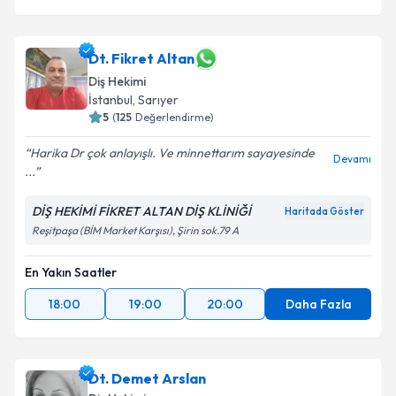
Dt. Fikret Altan
Diş Hekimi
İstanbul
, Sarıyer
5
(
125
Değerlendirme)
Harika Dr çok anlayışlı. Ve minnettarım sayayesinde
Devamı
...
DİŞ HEKİMİ FİKRET ALTAN DİŞ KLİNİĞİ
Haritada Göster
Reşitpaşa (BİM Market Karşısı), Şirin sok.79 A
En Yakın Saatler
18:00
19:00
20:00
Daha Fazla
Dt. Demet Arslan