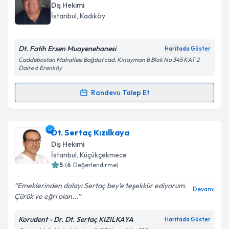
oluşturun. Size bu uzmandan randevu almanız için bir
Takvim Talebini Gönder
Diş Hekimi
takvim hazırlandığında e-posta ile bilgilendireceğiz.
İstanbul
, Kadıköy
E-posta Adresiniz
Dt. Fatih Ersen Muayenehanesi
Haritada Göster
Caddebostan Mahallesi Bağdat cad. Kinayman B Blok No 345 KAT 2
Daire 6 Erenköy
Kişisel verilerimin işlenmesine ilişkin
Aydınlatma
Randevu Talep Et
Metni
'ni okudum ve kişisel verilerimin belirtilen
Randevu Takvimi Talebi
kapsamda işlenmesini kabul ediyorum.
Dr. Dt. Fatih Ersen
için randevu takvimi talebi
Dt. Sertaç Kızılkaya
Takvim Talebini Gönder
oluşturun. Size bu uzmandan randevu almanız için bir
Diş Hekimi
takvim hazırlandığında e-posta ile bilgilendireceğiz.
İstanbul
, Küçükçekmece
5
(
6
Değerlendirme)
E-posta Adresiniz
Emeklerinden dolayı Sertaç bey'e teşekkür ediyorum.
Devamı
Çürük ve eğri olan...
Korudent - Dr. Dt. Sertaç KIZILKAYA
Haritada Göster
Kişisel verilerimin işlenmesine ilişkin
Aydınlatma