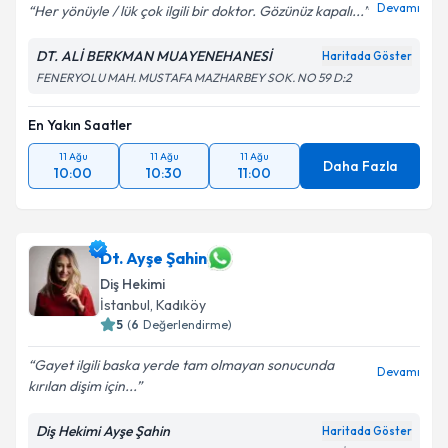
Devamı
Her yönüyle / lük çok ilgili bir doktor. Gözünüz kapalı...
DT. ALİ BERKMAN MUAYENEHANESİ
Haritada Göster
FENERYOLU MAH. MUSTAFA MAZHARBEY SOK. NO 59 D:2
En Yakın Saatler
11 Ağu
11 Ağu
11 Ağu
Daha Fazla
10:00
10:30
11:00
Dt. Ayşe Şahin
Diş Hekimi
İstanbul
, Kadıköy
5
(
6
Değerlendirme)
Gayet ilgili baska yerde tam olmayan sonucunda
Devamı
kırılan dişim için...
Diş Hekimi Ayşe Şahin
Haritada Göster