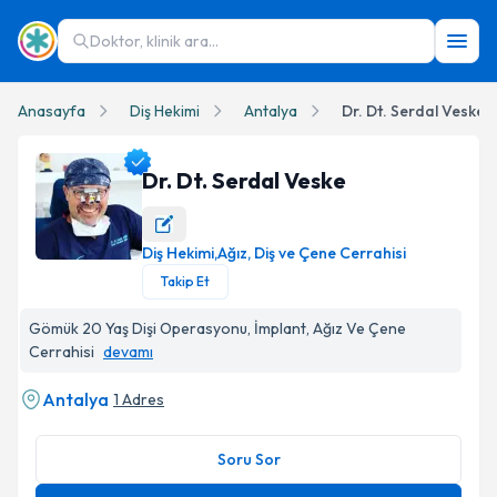
Doktor, klinik ara...
Anasayfa
Diş Hekimi
Antalya
Dr. Dt. Serdal Veske
Dr. Dt. Serdal Veske
Diş Hekimi
,
Ağız, Diş ve Çene Cerrahisi
Dr. Dt. Serdal Veske Profil Fotoğrafı
Takip Et
Gömük 20 Yaş Dişi Operasyonu, İmplant, Ağız Ve Çene
Cerrahisi
devamı
Antalya
1 Adres
Soru Sor