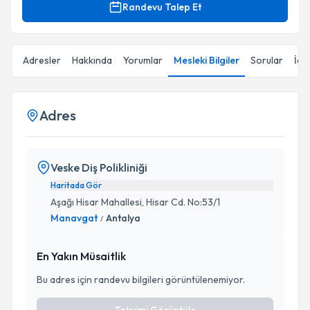
Randevu Talep Et
Adresler
Hakkında
Yorumlar
Mesleki Bilgiler
Sorular
İçe
Adres
Veske Diş Polikliniği
Haritada Gör
Aşağı Hisar Mahallesi, Hisar Cd. No:53/1
Manavgat
Antalya
/
En Yakın Müsaitlik
Bu adres için randevu bilgileri görüntülenemiyor.