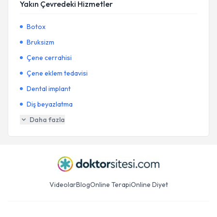
Yakın Çevredeki Hizmetler
Botox
Bruksizm
Çene cerrahisi
Çene eklem tedavisi
Dental implant
Diş beyazlatma
Daha fazla
Videolar
Blog
Online Terapi
Online Diyet