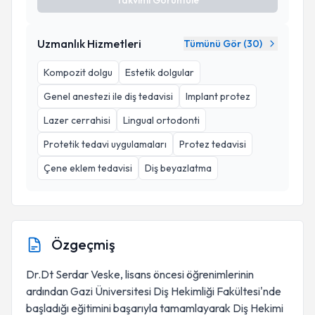
Takvimi Görüntüle
Uzmanlık Hizmetleri
Tümünü Gör (
30
)
Kompozit dolgu
Estetik dolgular
Genel anestezi ile diş tedavisi
Implant protez
Lazer cerrahisi
Lingual ortodonti
Protetik tedavi uygulamaları
Protez tedavisi
Çene eklem tedavisi
Diş beyazlatma
Özgeçmiş
Dr.Dt Serdar Veske, lisans öncesi öğrenimlerinin
ardından Gazi Üniversitesi Diş Hekimliği Fakültesi'nde
başladığı eğitimini başarıyla tamamlayarak Diş Hekimi