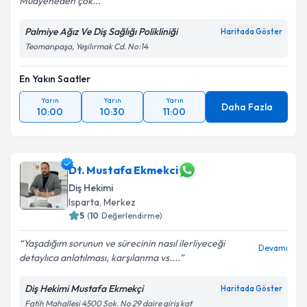
Muayeneden çok...
Palmiye Ağız Ve Diş Sağlığı Polikliniği
Haritada Göster
Teomanpaşa, Yeşilırmak Cd. No:14
En Yakın Saatler
Yarın
Yarın
Yarın
Daha Fazla
10:00
10:30
11:00
Dt. Mustafa Ekmekci
Diş Hekimi
Isparta
, Merkez
5
(
10
Değerlendirme)
Yaşadığım sorunun ve sürecinin nasıl ilerliyeceği
Devamı
detaylıca anlatılması, karşılanma vs....
Diş Hekimi Mustafa Ekmekçi
Haritada Göster
Fatih Mahallesi 4500 Sok. No 29 daire giriş kat