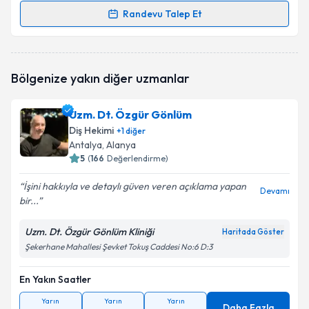
Randevu Talep Et
Randevu Takvimi Talebi
Dr. Dt. Serdal Veske
için randevu takvimi talebi
Bölgenize yakın diğer uzmanlar
oluşturun. Size bu uzmandan randevu almanız için bir
takvim hazırlandığında e-posta ile bilgilendireceğiz.
Uzm. Dt. Özgür Gönlüm
E-posta Adresiniz
Diş Hekimi
+
1
diğer
Antalya
, Alanya
5
(
166
Değerlendirme)
İşini hakkıyla ve detaylı güven veren açıklama yapan
Kişisel verilerimin işlenmesine ilişkin
Aydınlatma
Devamı
bir...
Metni
'ni okudum ve kişisel verilerimin belirtilen
kapsamda işlenmesini kabul ediyorum.
Uzm. Dt. Özgür Gönlüm Kliniği
Haritada Göster
Şekerhane Mahallesi Şevket Tokuş Caddesi No:6 D:3
Takvim Talebini Gönder
En Yakın Saatler
Yarın
Yarın
Yarın
Daha Fazla