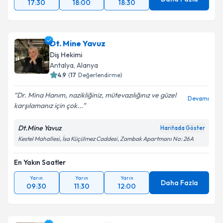
17:30
18:00
18:30
Dt. Mine Yavuz
Diş Hekimi
Antalya
, Alanya
4.9
(
17
Değerlendirme)
Dr. Mina Hanım, nazikliğiniz, mütevazılığınız ve güzel
Devamı
karşılamanız için çok...
Dt.Mine Yavuz
Haritada Göster
Kestel Mahallesi, İsa Küçülmez Caddesi, Zambak Apartmanı No: 26A
En Yakın Saatler
Yarın
Yarın
Yarın
Daha Fazla
09:30
11:30
12:00