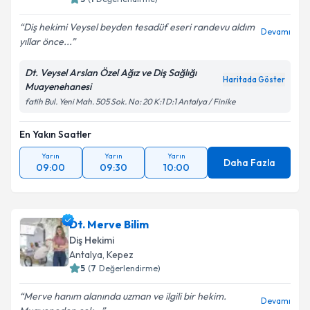
Diş hekimi Veysel beyden tesadüf eseri randevu aldım
Devamı
yıllar önce...
Dt. Veysel Arslan Özel Ağız ve Diş Sağlığı
Haritada Göster
Muayenehanesi
fatih Bul. Yeni Mah. 505 Sok. No: 20 K:1 D:1 Antalya / Finike
En Yakın Saatler
Yarın
Yarın
Yarın
Daha Fazla
09:00
09:30
10:00
Dt. Merve Bilim
Diş Hekimi
Antalya
, Kepez
5
(
7
Değerlendirme)
Merve hanım alanında uzman ve ilgili bir hekim.
Devamı