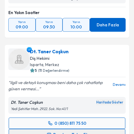
En Yakın Saatler
Yarın
Yarın
Yarın
Daha Fazla
09:00
09:30
10:00
Dt. Taner Coşkun
Diş Hekimi
Isparta
, Merkez
5
(
11
Değerlendirme)
ilgili ve detaylı konuşması beni daha çok rahatlatıp
Devamı
güven vermesi...
Dt. Taner Coşkun
Haritada Göster
Yedi Şehitler Mah. 2922. Sok. No:41/1
0 (850) 811 75 50
Randevu Takvimi Talebi