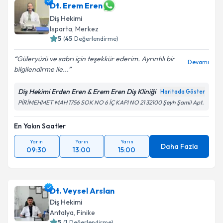
Dt. Erem Eren
Diş Hekimi
Isparta
, Merkez
5
(
45
Değerlendirme)
Güleryüzü ve sabrı için teşekkür ederim. Ayrıntılı bir
Devamı
bilgilendirme ile...
Diş Hekimi Erden Eren & Erem Eren Diş Kliniği
Haritada Göster
PİRİMEHMET MAH 1756 SOK NO 6 İÇ KAPI NO 21 32100 Şeyh Şamil Apt.
En Yakın Saatler
Yarın
Yarın
Yarın
Daha Fazla
09:30
13:00
15:00
Dt. Veysel Arslan
Diş Hekimi
Antalya
, Finike
5
(
1
Değerlendirme)