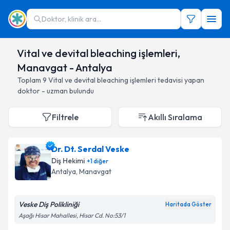
Doktor, klinik ara...
Vital ve devital bleaching işlemleri,
Manavgat - Antalya
Toplam
9
Vital ve devital bleaching işlemleri
tedavisi yapan
doktor - uzman bulundu
Filtrele
Akıllı Sıralama
Dr. Dt. Serdal Veske
Diş Hekimi
+
1
diğer
Antalya
, Manavgat
Veske Diş Polikliniği
Haritada Göster
Aşağı Hisar Mahallesi, Hisar Cd. No:53/1