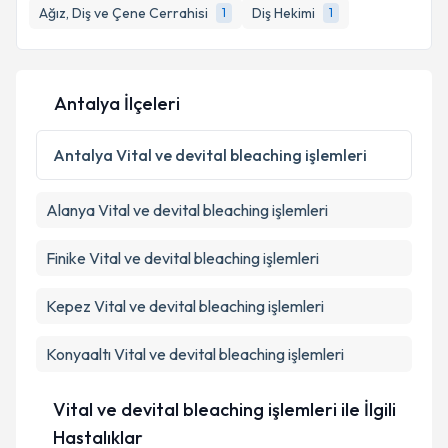
Ağız, Diş ve Çene Cerrahisi
Diş Hekimi
1
1
E-posta Adresiniz
Antalya İlçeleri
Kişisel verilerimin işlenmesine ilişkin
Aydınlatma
Metni
'ni okudum ve kişisel verilerimin belirtilen
Antalya
Vital ve devital bleaching işlemleri
kapsamda işlenmesini kabul ediyorum.
Alanya
Vital ve devital bleaching işlemleri
Takvim Talebini Gönder
Finike
Vital ve devital bleaching işlemleri
Kepez
Vital ve devital bleaching işlemleri
Konyaaltı
Vital ve devital bleaching işlemleri
Vital ve devital bleaching işlemleri ile İlgili
Hastalıklar