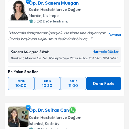
Op. Dr. Sanem Mungan
Kadın Hastalıkları ve Doğum
Mardin
,
Kızıltepe
5
(
32
Değerlendirme)
Hocamla tanışmamız İpekyolu Hastanesine dayanıyor.
Devamı
Orada başlayan vajinusmus tedavimiz birkaç...
Sanem Mungan Klinik
Haritada Göster
Yenikent, Mardin Cd. No:315 Beylerbeyi Plaza A Blok Kat:5 No:119 47400
En Yakın Saatler
Yarın
Yarın
Yarın
Daha Fazla
10:00
10:30
11:00
Op. Dr. Sultan Can
Kadın Hastalıkları ve Doğum
İstanbul
,
Kadıköy