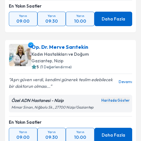
En Yakın Saatler
Yarın
Yarın
Yarın
Daha Fazla
09:00
09:30
10:00
Op. Dr. Merve Sarıtekin
Kadın Hastalıkları ve Doğum
Gaziantep
,
Nizip
5
(
1
Değerlendirme)
Aşırı güven verdi, kendimi günerek teslim edebilecek
Devamı
bir doktorun olması...
Özel ADN Hastanesi - Nizip
Haritada Göster
Mimar Sinan, Niğbolu Sk., 27700 Nizip/Gaziantep
En Yakın Saatler
Yarın
Yarın
Yarın
Daha Fazla
09:00
09:30
10:00