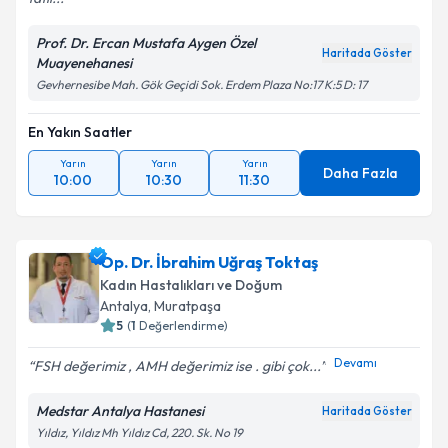
Prof. Dr. Ercan Mustafa Aygen Özel
Haritada Göster
Muayenehanesi
Gevhernesibe Mah. Gök Geçidi Sok. Erdem Plaza No:17 K:5 D: 17
En Yakın Saatler
Yarın
Yarın
Yarın
Daha Fazla
10:00
10:30
11:30
Op. Dr. İbrahim Uğraş Toktaş
Kadın Hastalıkları ve Doğum
Antalya
,
Muratpaşa
5
(
1
Değerlendirme)
Devamı
FSH değerimiz , AMH değerimiz ise . gibi çok...
Medstar Antalya Hastanesi
Haritada Göster
Yıldız, Yıldız Mh Yıldız Cd, 220. Sk. No 19