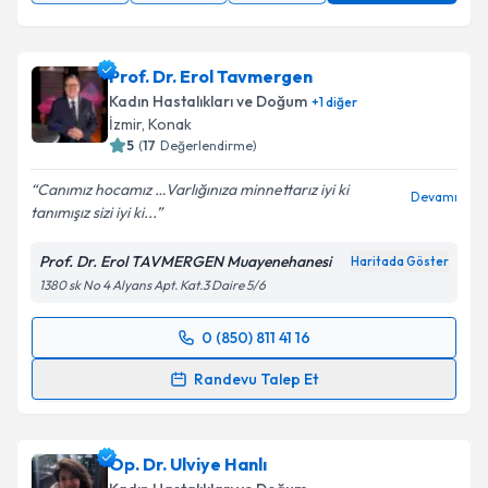
Prof. Dr. Erol Tavmergen
Kadın Hastalıkları ve Doğum
+
1
diğer
İzmir
,
Konak
5
(
17
Değerlendirme)
Canımız hocamız …Varlığınıza minnettarız iyi ki
Devamı
tanımışız sizi iyi ki...
Prof. Dr. Erol TAVMERGEN Muayenehanesi
Haritada Göster
1380 sk No 4 Alyans Apt. Kat.3 Daire 5/6
0 (850) 811 41 16
Randevu Takvimi Talebi
Randevu Talep Et
Prof. Dr. Erol Tavmergen
için randevu takvimi talebi
oluşturun. Size bu uzmandan randevu almanız için bir
Op. Dr. Ulviye Hanlı
takvim hazırlandığında e-posta ile bilgilendireceğiz.