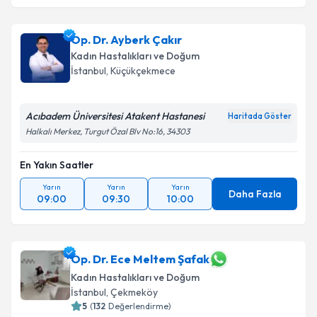
Op. Dr. Ayberk Çakır
Kadın Hastalıkları ve Doğum
İstanbul
,
Küçükçekmece
Acıbadem Üniversitesi Atakent Hastanesi
Haritada Göster
Halkalı Merkez, Turgut Özal Blv No:16, 34303
En Yakın Saatler
Yarın
Yarın
Yarın
Daha Fazla
09:00
09:30
10:00
Op. Dr. Ece Meltem Şafak
Kadın Hastalıkları ve Doğum
İstanbul
,
Çekmeköy
5
(
132
Değerlendirme)