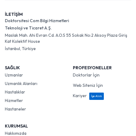
İLETİŞİM
Doktorsitesi Com Bilgi Hizmetleri
Teknoloji ve Ticaret A.Ş.
Maslak Mah. Ahi Evran Cd. A.O.S 55 Sokak No:2 Aksoy Plaza Giriş
Kat Kolektif House
İstanbul, Türkiye
SAĞLIK
PROFESYONELLER
Uzmanlar
Doktorlar İçin
Uzmanlık Alanları
Web Siteniz İçin
Hastalıklar
Kariyer
İşe Alım
Hizmetler
Hastaneler
KURUMSAL
Hakkımızda