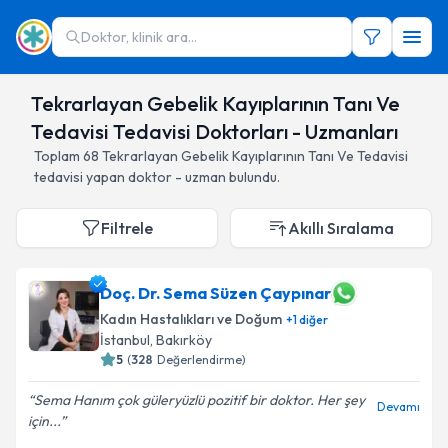
Doktor, klinik ara...
Tekrarlayan Gebelik Kayıplarının Tanı Ve
Tedavisi Tedavisi Doktorları - Uzmanları
Toplam
68
Tekrarlayan Gebelik Kayıplarının Tanı Ve Tedavisi
tedavisi yapan doktor - uzman bulundu.
Filtrele
Akıllı Sıralama
Doç. Dr. Sema Süzen Çaypınar
Kadın Hastalıkları ve Doğum
+
1
diğer
İstanbul
,
Bakırköy
5
(
328
Değerlendirme)
Sema Hanım çok güleryüzlü pozitif bir doktor. Her şey
Devamı
için...