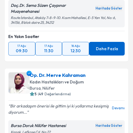
Doç.Dr. Sema Süzen Çaypınar
Haritada Göster
Muayenehanesi
Route İstanbul, Ataköy 7-8-9-10. Kısım Mahallesi, E-5 Yan Yol, No: 6,
34156, B blok daire 25, 34212
En Yakın Saatler
17 Ağu
17 Ağu
18 Ağu
Daha Fazla
09:30
11:30
12:30
Op. Dr. Merve Kahraman
Kadın Hastalıkları ve Doğum
Bursa
,
Nilüfer
5
(
49
Değerlendirme)
Bir arkadaşım önerisi ile gittim iyi ki yollarımız kesişmiş
Devamı
diyorum...
Bursa Doruk Nilüfer Hastanesi
Haritada Göster
Konak, Lefkoşe Cd. No:22