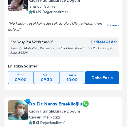
Kadın Hastalıkları ve Doğum
E-posta Adresiniz
İstanbul
,
Sarıyer
5
(
29
Değerlendirme)
Ne kadar teşekkür edersek az olur. Ulviye hanım hem
Devamı
kötü...
Kişisel verilerimin işlenmesine ilişkin
Aydınlatma
Metni
'ni okudum ve kişisel verilerimin belirtilen
Liv Hospital Vadistanbul
Haritada Göster
kapsamda işlenmesini kabul ediyorum.
Ayazağa Mahallesi, Kemerburgaz Caddesi, Vadistanbul Park Etabı, 7F
Blok, 34396
Takvim Talebini Gönder
En Yakın Saatler
Yarın
Yarın
Yarın
Daha Fazla
09:00
09:30
10:00
Op. Dr. Nuray Emeklioğlu
Kadın Hastalıkları ve Doğum
Kayseri
,
Melikgazi
5
(
3
Değerlendirme)