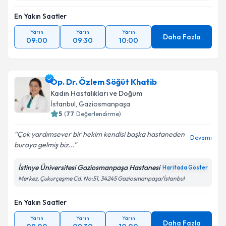
En Yakın Saatler
Yarın
Yarın
Yarın
Daha Fazla
09:00
09:30
10:00
Op. Dr. Özlem Söğüt Khatib
Kadın Hastalıkları ve Doğum
İstanbul
,
Gaziosmanpaşa
5
(
77
Değerlendirme)
Çok yardımsever bir hekim kendisi başka hastaneden
Devamı
buraya gelmiş biz...
İstinye Üniversitesi Gaziosmanpaşa Hastanesi
Haritada Göster
Merkez, Çukurçeşme Cd. No:51, 34245 Gaziosmanpaşa/İstanbul
En Yakın Saatler
Yarın
Yarın
Yarın
Daha Fazla