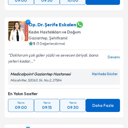
09:00
09:30
10:00
Op. Dr. Şerife Eskalen
Kadın Hastalıkları ve Doğum
Gaziantep
,
Şehitkamil
5
(
1
Değerlendirme)
Doktorum çok güler yüzlü ve sevecen biriydi. bana
Devamı
yeteri kadar...
Medicalpoint Gaziantep Hastanesi
Haritada Göster
Mücahitler, 52063. Sk. No:2, 27584
En Yakın Saatler
Yarın
Yarın
Yarın
Daha Fazla
09:00
09:15
09:30