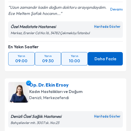
Uzun zamandır kadın doğum doktoru arayışındaydım.
Devamı
Ece Meltem Şafak hocanın...
Özel Medistate Hastanesi
Haritada Göster
Merkez, Erenler Cd No:16, 34782 Çekmeköy/İstanbul
En Yakın Saatler
Yarın
Yarın
Yarın
Daha Fazla
09:00
09:30
10:00
Op. Dr. Ekin Ersoy
Kadın Hastalıkları ve Doğum
Denizli
,
Merkezefendi
Denizli Özel Sağlık Hastanesi
Haritada Göster
Bahçelievler mh. 3007 sk. No:23