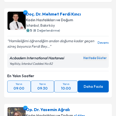
Doç. Dr. Mehmet Ferdi Kıncı
Kadın Hastalıkları ve Doğum
İstanbul
,
Bakırköy
5
(
8
Değerlendirme)
Hamileliğimi öğrendiğim andan doğuma kadar geçen
Devamı
süreç boyunca Ferdi Bey...
Acıbadem International Hastanesi
Haritada Göster
Yeşilköy, İstanbul Caddesi No:82
En Yakın Saatler
Yarın
Yarın
Yarın
Daha Fazla
09:00
09:30
10:00
Op. Dr. Yasemin Ağralı
Kadın Hastalıkları ve Doğum
+
1
diğer