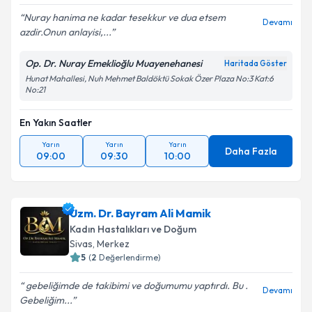
Nuray hanima ne kadar tesekkur ve dua etsem
Devamı
azdir.Onun anlayisi,...
Op. Dr. Nuray Emeklioğlu Muayenehanesi
Haritada Göster
Hunat Mahallesi, Nuh Mehmet Baldöktü Sokak Özer Plaza No:3 Kat:6
No:21
En Yakın Saatler
Yarın
Yarın
Yarın
Daha Fazla
09:00
09:30
10:00
Uzm. Dr. Bayram Ali Mamik
Kadın Hastalıkları ve Doğum
Sivas
,
Merkez
5
(
2
Değerlendirme)
gebeliğimde de takibimi ve doğumumu yaptırdı. Bu .
Devamı
Gebeliğim...