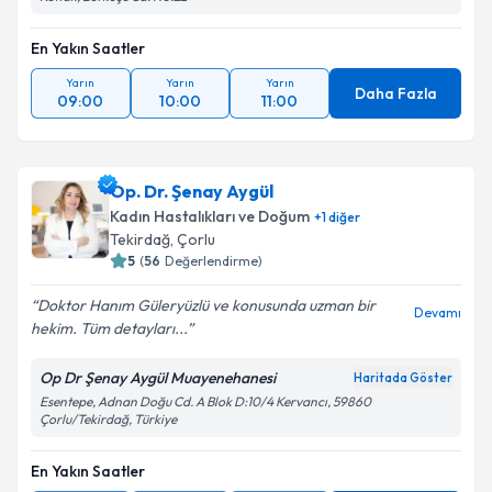
En Yakın Saatler
Yarın
Yarın
Yarın
Daha Fazla
09:00
10:00
11:00
Op. Dr. Şenay Aygül
Kadın Hastalıkları ve Doğum
+
1
diğer
Tekirdağ
,
Çorlu
5
(
56
Değerlendirme)
Doktor Hanım Güleryüzlü ve konusunda uzman bir
Devamı
hekim. Tüm detayları...
Op Dr Şenay Aygül Muayenehanesi
Haritada Göster
Esentepe, Adnan Doğu Cd. A Blok D:10/4 Kervancı, 59860
Çorlu/Tekirdağ, Türkiye
En Yakın Saatler