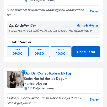
5
(
8
Değerlendirme)
Ben hayatım boyunca bu kadar ilgili bu kadar rafine
Devamı
bir...
Op. Dr. Sultan Can
Haritada Göster
SUADİYE MAHALLESİ ÖNCÜ SOK ÇELEM APT. NO 1 İÇ KAPI NO 9
En Yakın Saatler
Yarın
Yarın
Yarın
Daha Fazla
09:00
09:30
10:00
Op. Dr. Cansu Kübra Ektaş
Kadın Hastalıkları ve Doğum
Manisa
,
Akhisar
5
(
1
Değerlendirme)
Yaklaşık olarak aydır Cansu Kübra hocaya düzenli
Devamı
olarak geliyoruz....