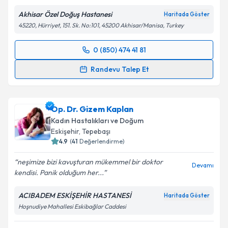
Akhisar Özel Doğuş Hastanesi
Haritada Göster
45220, Hürriyet, 151. Sk. No:101, 45200 Akhisar/Manisa, Turkey
0 (850) 474 41 81
Randevu Takvimi Talebi
Randevu Talep Et
Op. Dr. Cansu Kübra Ektaş
için randevu takvimi
talebi oluşturun. Size bu uzmandan randevu almanız
Op. Dr. Gizem Kaplan
için bir takvim hazırlandığında e-posta ile
bilgilendireceğiz.
Kadın Hastalıkları ve Doğum
Eskişehir
,
Tepebaşı
E-posta Adresiniz
4.9
(
41
Değerlendirme)
neşimize bizi kavuşturan mükemmel bir doktor
Devamı
kendisi. Panik olduğum her...
Kişisel verilerimin işlenmesine ilişkin
Aydınlatma
ACIBADEM ESKİŞEHİR HASTANESİ
Haritada Göster
Metni
'ni okudum ve kişisel verilerimin belirtilen
Hoşnudiye Mahallesi Eskibağlar Caddesi
kapsamda işlenmesini kabul ediyorum.