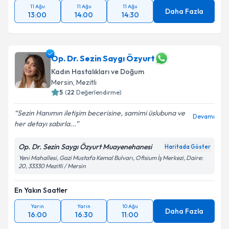
11 Ağu
11 Ağu
11 Ağu
Daha Fazla
13:00
14:00
14:30
Op. Dr. Sezin Saygı Özyurt
Kadın Hastalıkları ve Doğum
Mersin
,
Mezitli
5
(
22
Değerlendirme)
Sezin Hanımın iletişim becerisine, samimi üslubuna ve
Devamı
her detayı sabırla...
Op. Dr. Sezin Saygı Özyurt Muayenehanesi
Haritada Göster
Yeni Mahallesi, Gazi Mustafa Kemal Bulvarı, Ofisium İş Merkezi, Daire:
20, 33330 Mezitli / Mersin
En Yakın Saatler
Yarın
Yarın
10 Ağu
Daha Fazla
16:00
16:30
11:00