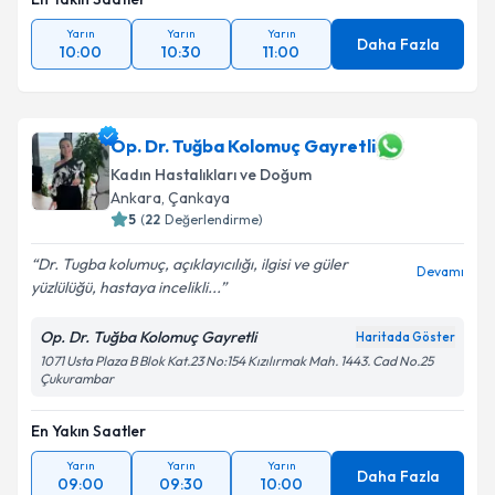
Yarın
Yarın
Yarın
Daha Fazla
10:00
10:30
11:00
Op. Dr. Tuğba Kolomuç Gayretli
Kadın Hastalıkları ve Doğum
Ankara
,
Çankaya
5
(
22
Değerlendirme)
Dr. Tugba kolumuç, açıklayıcılığı, ilgisi ve güler
Devamı
yüzlülüğü, hastaya incelikli...
Op. Dr. Tuğba Kolomuç Gayretli
Haritada Göster
1071 Usta Plaza B Blok Kat.23 No:154 Kızılırmak Mah. 1443. Cad No.25
Çukurambar
En Yakın Saatler
Yarın
Yarın
Yarın
Daha Fazla
09:00
09:30
10:00