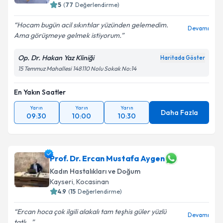
5
(
77
Değerlendirme)
Hocam bugün acil sıkıntılar yüzünden gelemedim.
Devamı
Ama görüşmeye gelmek istiyorum.
Op. Dr. Hakan Yaz Kliniği
Haritada Göster
15 Temmuz Mahallesi 148110 Nolu Sokak No:14
En Yakın Saatler
Yarın
Yarın
Yarın
Daha Fazla
09:30
10:00
10:30
Prof. Dr. Ercan Mustafa Aygen
Kadın Hastalıkları ve Doğum
Kayseri
,
Kocasinan
4.9
(
15
Değerlendirme)
Ercan hoca çok ilgili alakalı tam teşhis güler yüzlü
Devamı
tatlı...