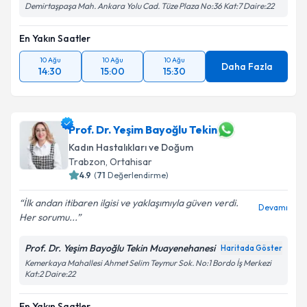
Demirtaşpaşa Mah. Ankara Yolu Cad. Tüze Plaza No:36 Kat:7 Daire:22
En Yakın Saatler
10 Ağu
10 Ağu
10 Ağu
Daha Fazla
14:30
15:00
15:30
Prof. Dr. Yeşim Bayoğlu Tekin
Kadın Hastalıkları ve Doğum
Trabzon
,
Ortahisar
4.9
(
71
Değerlendirme)
İlk andan itibaren ilgisi ve yaklaşımıyla güven verdi.
Devamı
Her sorumu...
Prof. Dr. Yeşim Bayoğlu Tekin Muayenehanesi
Haritada Göster
Kemerkaya Mahallesi Ahmet Selim Teymur Sok. No:1 Bordo İş Merkezi
Kat:2 Daire:22
En Yakın Saatler