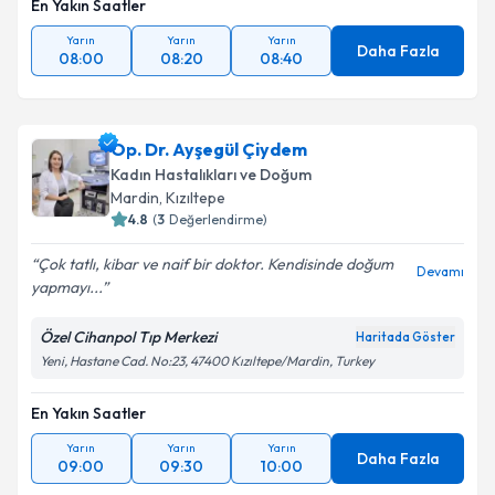
En Yakın Saatler
Takvim Talebini Gönder
Yarın
Yarın
Yarın
Daha Fazla
08:00
08:20
08:40
Op. Dr. Ayşegül Çiydem
Kadın Hastalıkları ve Doğum
Mardin
,
Kızıltepe
4.8
(
3
Değerlendirme)
Çok tatlı, kibar ve naif bir doktor. Kendisinde doğum
Devamı
yapmayı...
Özel Cihanpol Tıp Merkezi
Haritada Göster
Yeni, Hastane Cad. No:23, 47400 Kızıltepe/Mardin, Turkey
En Yakın Saatler
Yarın
Yarın
Yarın
Daha Fazla
09:00
09:30
10:00