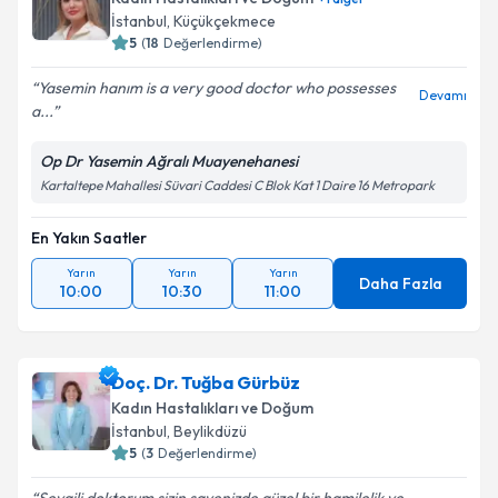
İstanbul
,
Küçükçekmece
5
(
18
Değerlendirme)
Yasemin hanım is a very good doctor who possesses
Devamı
a...
Op Dr Yasemin Ağralı Muayenehanesi
Kartaltepe Mahallesi Süvari Caddesi C Blok Kat 1 Daire 16 Metropark
En Yakın Saatler
Yarın
Yarın
Yarın
Daha Fazla
10:00
10:30
11:00
Doç. Dr. Tuğba Gürbüz
Kadın Hastalıkları ve Doğum
İstanbul
,
Beylikdüzü
5
(
3
Değerlendirme)