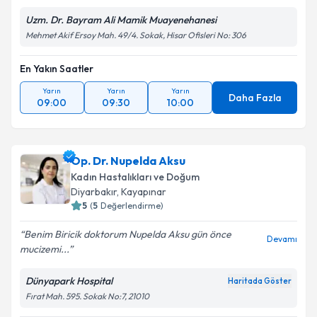
Uzm. Dr. Bayram Ali Mamik Muayenehanesi
Mehmet Akif Ersoy Mah. 49/4. Sokak, Hisar Ofisleri No: 306
En Yakın Saatler
Yarın
Yarın
Yarın
Daha Fazla
09:00
09:30
10:00
Op. Dr. Nupelda Aksu
Kadın Hastalıkları ve Doğum
Diyarbakır
,
Kayapınar
5
(
5
Değerlendirme)
Benim Biricik doktorum Nupelda Aksu gün önce
Devamı
mucizemi...
Dünyapark Hospital
Haritada Göster
Fırat Mah. 595. Sokak No:7, 21010