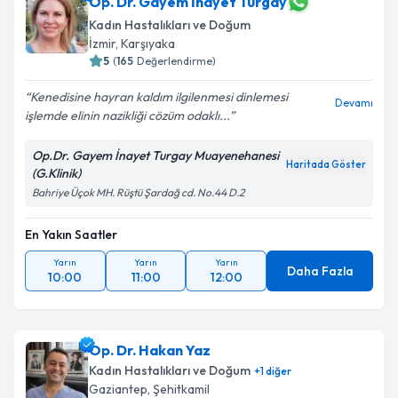
Op. Dr. Gayem İnayet Turgay
Kadın Hastalıkları ve Doğum
İzmir
,
Karşıyaka
5
(
165
Değerlendirme)
Kenedisine hayran kaldım ilgilenmesi dinlemesi
Devamı
işlemde elinin nazikliği cözüm odaklı...
Op.Dr. Gayem İnayet Turgay Muayenehanesi
Haritada Göster
(G.Klinik)
Bahriye Üçok MH. Rüştü Şardağ cd. No.44 D.2
En Yakın Saatler
Yarın
Yarın
Yarın
Daha Fazla
10:00
11:00
12:00
Op. Dr. Hakan Yaz
Kadın Hastalıkları ve Doğum
+
1
diğer
Gaziantep
,
Şehitkamil