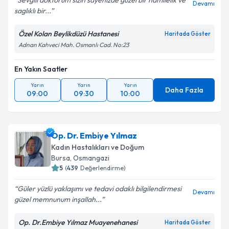
Sevgili doktorum sizin sayenizde güzel bir hamilelik ve
Devamı
saglıklı bir...
Özel Kolan Beylikdüzü Hastanesi
Haritada Göster
Adnan Kahveci Mah. Osmanlı Cad. No:23
En Yakın Saatler
Yarın
Yarın
Yarın
Daha Fazla
09:00
09:30
10:00
Op. Dr. Embiye Yılmaz
Kadın Hastalıkları ve Doğum
Bursa
,
Osmangazi
5
(
439
Değerlendirme)
Güler yüzlü yaklaşımı ve tedavi odaklı bilgilendirmesi
Devamı
güzel memnunum inşallah...
Op. Dr.Embiye Yılmaz Muayenehanesi
Haritada Göster