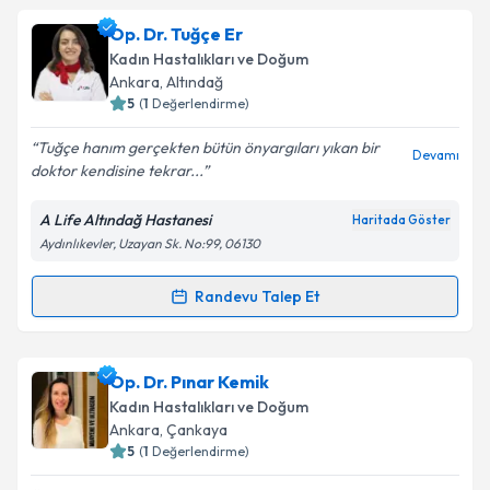
Op. Dr. Müge Ayça İbiş
için randevu takvimi talebi
Op. Dr. Tuğçe Er
oluşturun. Size bu uzmandan randevu almanız için bir
Kadın Hastalıkları ve Doğum
takvim hazırlandığında e-posta ile bilgilendireceğiz.
Ankara
, Altındağ
5
(
1
Değerlendirme)
E-posta Adresiniz
Tuğçe hanım gerçekten bütün önyargıları yıkan bir
Devamı
doktor kendisine tekrar...
A Life Altındağ Hastanesi
Haritada Göster
Kişisel verilerimin işlenmesine ilişkin
Aydınlatma
Aydınlıkevler, Uzayan Sk. No:99, 06130
Metni
'ni okudum ve kişisel verilerimin belirtilen
kapsamda işlenmesini kabul ediyorum.
Randevu Talep Et
Randevu Takvimi Talebi
Takvim Talebini Gönder
Op. Dr. Tuğçe Er
için randevu takvimi talebi
Op. Dr. Pınar Kemik
oluşturun. Size bu uzmandan randevu almanız için bir
Kadın Hastalıkları ve Doğum
takvim hazırlandığında e-posta ile bilgilendireceğiz.
Ankara
, Çankaya
5
(
1
Değerlendirme)
E-posta Adresiniz