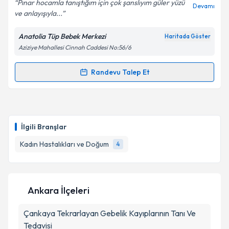
Pınar hocamla tanıştığım için çok şanslıyım güler yüzü
Devamı
ve anlayışıyla...
Anatolia Tüp Bebek Merkezi
Haritada Göster
Kişisel verilerimin işlenmesine ilişkin
Aydınlatma
Aziziye Mahallesi Cinnah Caddesi No:56/6
Metni
'ni okudum ve kişisel verilerimin belirtilen
kapsamda işlenmesini kabul ediyorum.
Randevu Talep Et
Randevu Takvimi Talebi
Takvim Talebini Gönder
Op. Dr. Pınar Kemik
için randevu takvimi talebi
oluşturun. Size bu uzmandan randevu almanız için bir
İlgili Branşlar
takvim hazırlandığında e-posta ile bilgilendireceğiz.
Kadın Hastalıkları ve Doğum
4
E-posta Adresiniz
Ankara İlçeleri
Kişisel verilerimin işlenmesine ilişkin
Aydınlatma
Çankaya
Metni
Tekrarlayan Gebelik Kayıplarının Tanı Ve
'ni okudum ve kişisel verilerimin belirtilen
kapsamda işlenmesini kabul ediyorum.
Tedavisi