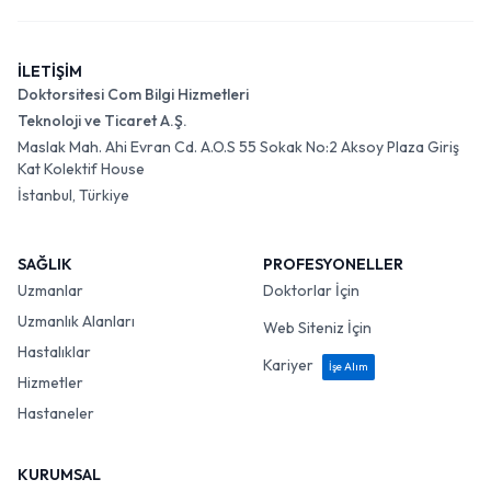
İLETİŞİM
Doktorsitesi Com Bilgi Hizmetleri
Teknoloji ve Ticaret A.Ş.
Maslak Mah. Ahi Evran Cd. A.O.S 55 Sokak No:2 Aksoy Plaza Giriş
Kat Kolektif House
İstanbul, Türkiye
SAĞLIK
PROFESYONELLER
Uzmanlar
Doktorlar İçin
Uzmanlık Alanları
Web Siteniz İçin
Hastalıklar
Kariyer
İşe Alım
Hizmetler
Hastaneler
KURUMSAL