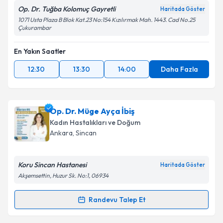
Op. Dr. Tuğba Kolomuç Gayretli
Haritada Göster
1071 Usta Plaza B Blok Kat.23 No:154 Kızılırmak Mah. 1443. Cad No.25
Çukurambar
En Yakın Saatler
12:30
13:30
14:00
Daha Fazla
Op. Dr. Müge Ayça İbiş
Kadın Hastalıkları ve Doğum
Ankara
, Sincan
Koru Sincan Hastanesi
Haritada Göster
Akşemsettin, Huzur Sk. No:1, 06934
Randevu Talep Et
Randevu Takvimi Talebi