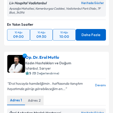
Liv Hospital Vadistanbul
Haritada Göster
Ayazağa Mahallesi, Kemerburgaz Caddesi, Vadistanbul Park Etabı, 7F
Blok, 34396
En Yakın Saatler
10 Ağu
10 Ağu
10 Ağu
Daha Fazla
09:00
09:30
10:00
Op. Dr. Erol Mutlu
Kadın Hastalıkları ve Doğum
İstanbul
, Sarıyer
5
(
13
Değerlendirme)
Erol hocayla hamileliğimin . haftasında tanıştım
Devamı
hayatımda görüp görebileceğim en...
Adres
1
Adres
2