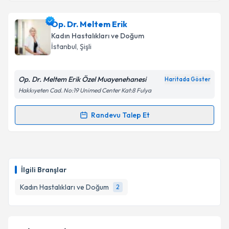
Op. Dr. Meltem Erik
Kadın Hastalıkları ve Doğum
İstanbul
, Şişli
Op. Dr. Meltem Erik Özel Muayenehanesi
Haritada Göster
Hakkıyeten Cad. No:19 Unimed Center Kat:8 Fulya
Randevu Talep Et
Randevu Takvimi Talebi
Op. Dr. Meltem Erik
için randevu takvimi talebi
oluşturun. Size bu uzmandan randevu almanız için bir
İlgili Branşlar
takvim hazırlandığında e-posta ile bilgilendireceğiz.
Kadın Hastalıkları ve Doğum
2
E-posta Adresiniz