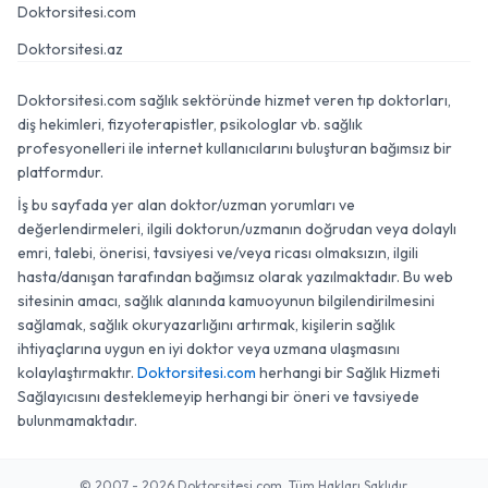
Doktorsitesi.com
Doktorsitesi.az
Doktorsitesi.com sağlık sektöründe hizmet veren tıp doktorları,
diş hekimleri, fizyoterapistler, psikologlar vb. sağlık
profesyonelleri ile internet kullanıcılarını buluşturan bağımsız bir
platformdur.
İş bu sayfada yer alan doktor/uzman yorumları ve
değerlendirmeleri, ilgili doktorun/uzmanın doğrudan veya dolaylı
emri, talebi, önerisi, tavsiyesi ve/veya ricası olmaksızın, ilgili
hasta/danışan tarafından bağımsız olarak yazılmaktadır. Bu web
sitesinin amacı, sağlık alanında kamuoyunun bilgilendirilmesini
sağlamak, sağlık okuryazarlığını artırmak, kişilerin sağlık
ihtiyaçlarına uygun en iyi doktor veya uzmana ulaşmasını
kolaylaştırmaktır.
Doktorsitesi.com
herhangi bir Sağlık Hizmeti
Sağlayıcısını desteklemeyip herhangi bir öneri ve tavsiyede
bulunmamaktadır.
© 2007 - 2026 Doktorsitesi.com. Tüm Hakları Saklıdır.