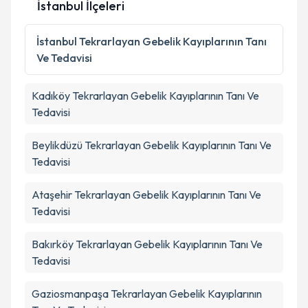
İstanbul İlçeleri
Kişisel verilerimin işlenmesine ilişkin
Aydınlatma
Metni
'ni okudum ve kişisel verilerimin belirtilen
İstanbul
Tekrarlayan Gebelik Kayıplarının Tanı
kapsamda işlenmesini kabul ediyorum.
Ve Tedavisi
Takvim Talebini Gönder
Kadıköy
Tekrarlayan Gebelik Kayıplarının Tanı Ve
Tedavisi
Beylikdüzü
Tekrarlayan Gebelik Kayıplarının Tanı Ve
Tedavisi
Ataşehir
Tekrarlayan Gebelik Kayıplarının Tanı Ve
Tedavisi
Bakırköy
Tekrarlayan Gebelik Kayıplarının Tanı Ve
Tedavisi
Gaziosmanpaşa
Tekrarlayan Gebelik Kayıplarının