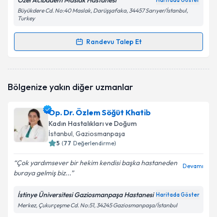
Özel Acıbadem Maslak Hastanesi
Haritada Göster
Büyükdere Cd. No:40 Maslak, Darüşşafaka, 34457 Sarıyer/İstanbul,
Turkey
Randevu Talep Et
Randevu Takvimi Talebi
Op. Dr. Erol Mutlu
için randevu takvimi talebi
Bölgenize yakın diğer uzmanlar
oluşturun. Size bu uzmandan randevu almanız için bir
takvim hazırlandığında e-posta ile bilgilendireceğiz.
Op. Dr. Özlem Söğüt Khatib
E-posta Adresiniz
Kadın Hastalıkları ve Doğum
İstanbul
, Gaziosmanpaşa
5
(
77
Değerlendirme)
Çok yardımsever bir hekim kendisi başka hastaneden
Kişisel verilerimin işlenmesine ilişkin
Aydınlatma
Devamı
buraya gelmiş biz...
Metni
'ni okudum ve kişisel verilerimin belirtilen
kapsamda işlenmesini kabul ediyorum.
İstinye Üniversitesi Gaziosmanpaşa Hastanesi
Haritada Göster
Merkez, Çukurçeşme Cd. No:51, 34245 Gaziosmanpaşa/İstanbul
Takvim Talebini Gönder