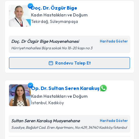
Doç. Dr. Özgür Bige
Kadın Hastalıkları ve Doğum
Tekirdağ
, Süleymanpaşa
Doç. Dr Özgür Bige Muayenehanesi
Haritada Göster
Hürriyet mahallesi Büşra sokak No 18-20 kapı no 3
Randevu Talep Et
Randevu Takvimi Talebi
Doç. Dr. Özgür Bige
için randevu takvimi talebi
Op. Dr. Sultan Seren Karakuş
oluşturun. Size bu uzmandan randevu almanız için bir
Kadın Hastalıkları ve Doğum
takvim hazırlandığında e-posta ile bilgilendireceğiz.
İstanbul
, Kadıköy
E-posta Adresiniz
Sultan Seren Karakuş Muayenehane
Haritada Göster
Suadiye, Bağdat Cad. Eren Apartmanı, No:429, 34740 Kadıköy/İstanbul