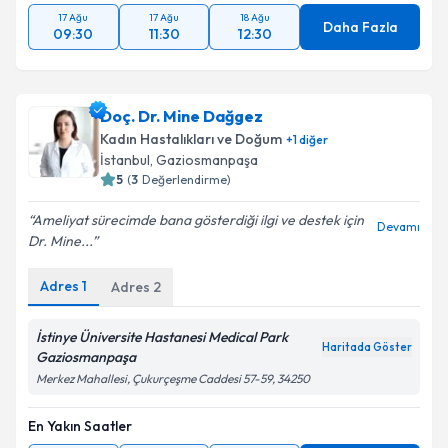
17 Ağu
17 Ağu
18 Ağu
Daha Fazla
09:30
11:30
12:30
Doç. Dr. Mine Dağgez
Kadın Hastalıkları ve Doğum
+
1
diğer
İstanbul
, Gaziosmanpaşa
5
(
3
Değerlendirme)
Ameliyat sürecimde bana gösterdiği ilgi ve destek için
Devamı
Dr. Mine...
Adres
1
Adres
2
İstinye Üniversite Hastanesi Medical Park
Haritada Göster
Gaziosmanpaşa
Merkez Mahallesi, Çukurçeşme Caddesi 57-59, 34250
En Yakın Saatler