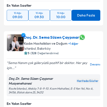
En Yakın Saatler
10 Ağu
10 Ağu
10 Ağu
Daha Fazla
09:00
09:30
10:00
Doç. Dr. Sema Süzen Çaypınar
Kadın Hastalıkları ve Doğum
+
1
diğer
İstanbul
, Bakırköy
5
(
328
Değerlendirme)
Sema Hanım çok güleryüzlü pozitif bir doktor. Her şey
Devamı
için...
Doç.Dr. Sema Süzen Çaypınar
Haritada Göster
Muayenehanesi
Route İstanbul, Ataköy 7-8-9-10. Kısım Mahallesi, E-5 Yan Yol, No: 6,
34156, B blok daire 25, 34212
En Yakın Saatler