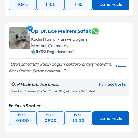
10:45
11:00
11:15
Daha Fazla
Op. Dr. Ece Meltem Şafak
Kadın Hastalıkları ve Doğum
İstanbul
, Çekmeköy
5
(
132
Değerlendirme)
Uzun zamandır kadın doğum doktoru arayışındaydım.
Devamı
Ece Meltem Şafak hocanın...
Özel Medistate Hastanesi
Haritada Göster
Merkez, Erenler Cd No:16, 34782 Çekmeköy/İstanbul
En Yakın Saatler
10 Ağu
10 Ağu
10 Ağu
Daha Fazla
09:00
09:30
10:00