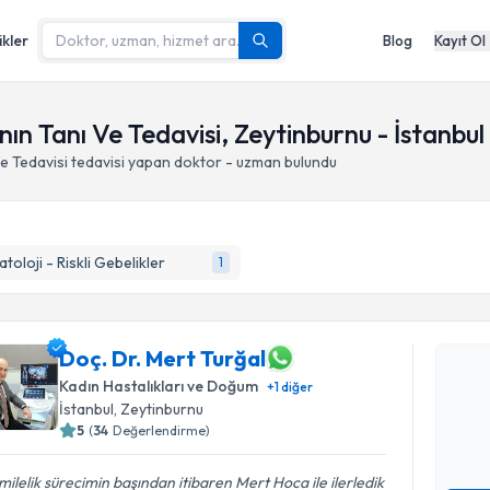
ikler
Blog
Kayıt Ol
ın Tanı Ve Tedavisi, Zeytinburnu - İstanbul
e Tedavisi
tedavisi yapan doktor - uzman bulundu
atoloji - Riskli Gebelikler
1
Randevu T
Doç. Dr. M
Doç. Dr. Mert Turğal
bu uzmandan
Kadın Hastalıkları ve Doğum
+
1
diğer
posta ile bi
İstanbul
, Zeytinburnu
5
(
34
Değerlendirme)
E-posta Ad
ilelik sürecimin başından itibaren Mert Hoca ile ilerledik