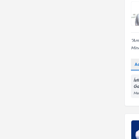
Ame
Mine
A
İs
Ga
Mer