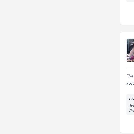
Ne 
kötü
Li
Aya
7F 