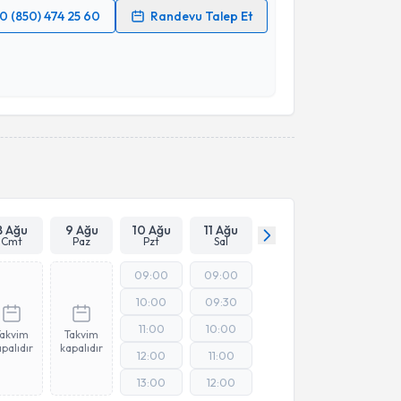
0 (850) 474 25 60
Randevu Talep Et
 verilerimin işlenmesine ilişkin
Aydınlatma Metni
'ni
 ve kişisel verilerimin belirtilen kapsamda
esini kabul ediyorum.
Takvim Talebini Gönder
8 Ağu
9 Ağu
10 Ağu
11 Ağu
Cmt
Paz
Pzt
Sal
09:00
09:00
10:00
09:30
11:00
10:00
Takvim
Takvim
palıdır
kapalıdır
12:00
11:00
13:00
12:00