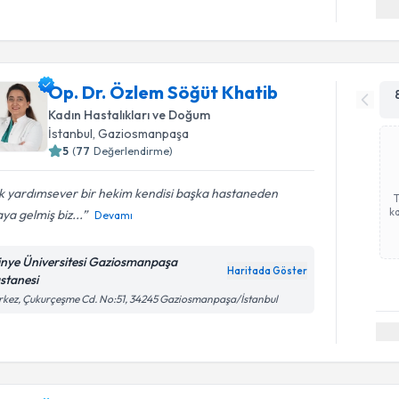
Op. Dr. Özlem Söğüt Khatib
Kadın Hastalıkları ve Doğum
İstanbul
, Gaziosmanpaşa
5
(
77
Değerlendirme)
k yardımsever bir hekim kendisi başka hastaneden
ka
ya gelmiş biz...
Devamı
tinye Üniversitesi Gaziosmanpaşa
Haritada Göster
stanesi
kez, Çukurçeşme Cd. No:51, 34245 Gaziosmanpaşa/İstanbul