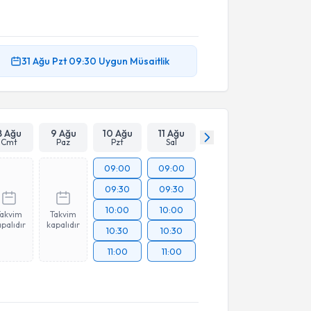
31 Ağu
Pzt
09:30
Uygun Müsaitlik
8 Ağu
9 Ağu
10 Ağu
11 Ağu
Cmt
Paz
Pzt
Sal
09:00
09:00
09:30
09:30
10:00
10:00
Takvim
Takvim
palıdır
kapalıdır
10:30
10:30
11:00
11:00