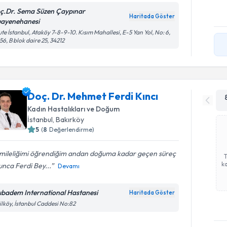
ç.Dr. Sema Süzen Çaypınar
Haritada Göster
ayenehanesi
te İstanbul, Ataköy 7-8-9-10. Kısım Mahallesi, E-5 Yan Yol, No: 6,
56, B blok daire 25, 34212
Doç. Dr. Mehmet Ferdi Kıncı
Kadın Hastalıkları ve Doğum
İstanbul
, Bakırköy
5
(
8
Değerlendirme)
mileliğimi öğrendiğim andan doğuma kadar geçen süreç
ka
nca Ferdi Bey...
Devamı
ıbadem International Hastanesi
Haritada Göster
ilköy, İstanbul Caddesi No:82