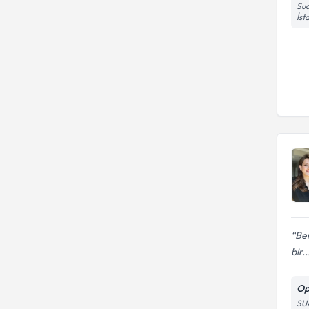
Sua
İst
Ben
bir..
Op
SU