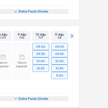
Daha Fazla Göster
8 Ağu
9 Ağu
10 Ağu
11 Ağu
Cmt
Paz
Pzt
Sal
09:00
09:00
09:30
09:30
10:00
10:00
Takvim
Takvim
palıdır
kapalıdır
10:30
10:30
11:00
akvimi Talebi
Daha Fazla Göster