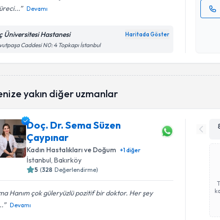
üreci...
Devamı
Kişisel
okudum
ç Üniversitesi Hastanesi
Haritada Göster
işlenm
utpaşa Caddesi N0: 4 Topkapı İstanbul
enize yakın diğer uzmanlar
Doç. Dr. Sema Süzen
Çaypınar
Kadın Hastalıkları ve Doğum
+
1
diğer
İstanbul
, Bakırköy
5
(
328
Değerlendirme)
ka
a Hanım çok güleryüzlü pozitif bir doktor. Her şey
..
Devamı