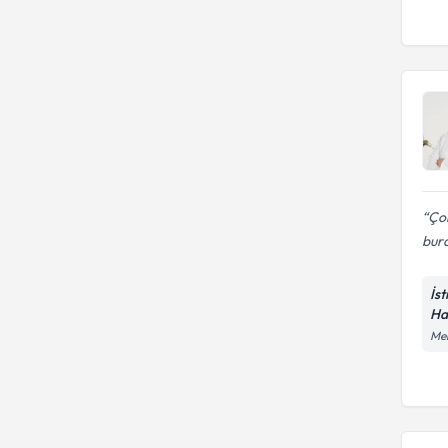
Ço
bura
İs
Ha
Mer