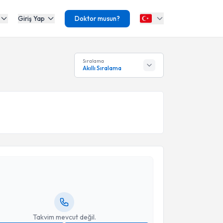
Giriş Yap
Doktor musun?
Sıralama
Akıllı Sıralama
akvimi Talebi
ert Turğal
için randevu takvimi talebi oluşturun. Size
 randevu almanız için bir takvim hazırlandığında e-
lgilendireceğiz.
resiniz
Takvim mevcut değil.