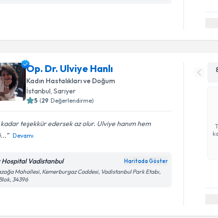
Op. Dr. Ulviye Hanlı
Kadın Hastalıkları ve Doğum
İstanbul
, Sarıyer
5
(
29
Değerlendirme)
kadar teşekkür edersek az olur. Ulviye hanım hem
ka
...
Devamı
v Hospital Vadistanbul
Haritada Göster
zağa Mahallesi, Kemerburgaz Caddesi, Vadistanbul Park Etabı,
Blok, 34396
Randevu T