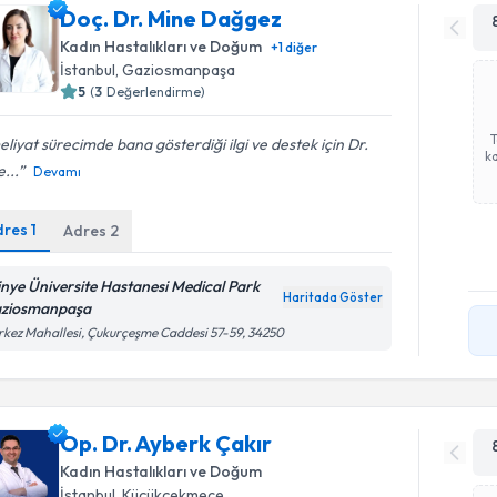
Doç. Dr. Mine Dağgez
Kadın Hastalıkları ve Doğum
+
1
diğer
İstanbul
, Gaziosmanpaşa
5
(
3
Değerlendirme)
liyat sürecimde bana gösterdiği ilgi ve destek için Dr.
ka
...
Devamı
dres
1
Adres
2
tinye Üniversite Hastanesi Medical Park
Haritada Göster
ziosmanpaşa
kez Mahallesi, Çukurçeşme Caddesi 57-59, 34250
Op. Dr. Ayberk Çakır
Kadın Hastalıkları ve Doğum
İstanbul
, Küçükçekmece