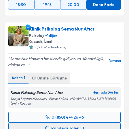
18:30
19:15
20:00
Daha Fazla
Klinik Psikolog Sema Nur Atıcı
Psikoloji
+
1
diğer
Kocaeli
, İzmit
5
(
3
Değerlendirme)
Sema Nur Hanıma bir süredir gidiyorum. Kendisi ilgili,
Devamı
alakalı ve...
Adres
1
Online Görüşme
Klinik Psikolog Sema Nur Atıcı
Haritada Göster
Yahya Kaptan Mahallesi . Elzem Sokak . NO: 54/1 A: 1 Blok KAT: 1 OFİS:1
İzmir/ Kocaeli
0 (850) 474 26 46
Randevu Takvimi Talebi
Randevu Talep Et