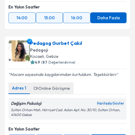
En Yakın Saatler
14:00
15:00
16:00
Daha Fazla
Pedagog Gurbet Çakıl
Pedagoji
Kocaeli
, Gebze
4.9
(
87
Değerlendirme)
Hocam sayesinde kaygılarımdan kurtuldum. Teşekkürlerr
Adres
1
Online Görüşme
Değişim Psikoloji
Haritada Göster
Sultan Orhan Mah. Hürriyet Cad. Aslan Apt. No: 30/10, Sultan Orhan,
41400 Gebze
En Yakın Saatler