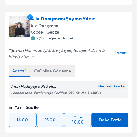
Aile Danışmanı Şeyma Yıldız
Aile Danışmanı
Kocaeli
, Gebze
5
(
58
Değerlendirme)
Şeyma Hanım ile iyi ki karşılaştık, terapimi süremiz
Devamı
bitmiş olsa...
Adres
1
Online Görüşme
İnan Pedagoji & Psikoloji
Haritada Göster
Güzeller Mah. İbrahimağa Caddesi, 910. Sk. No: 1, 41400
En Yakın Saatler
Yarın
14:00
15:00
Daha Fazla
10:00