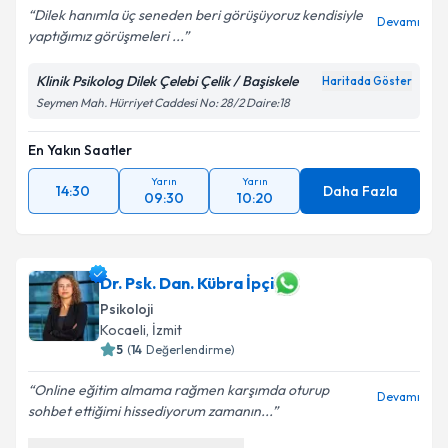
Dilek hanımla üç seneden beri görüşüyoruz kendisiyle
Devamı
yaptığımız görüşmeleri ...
Klinik Psikolog Dilek Çelebi Çelik / Başiskele
Haritada Göster
Seymen Mah. Hürriyet Caddesi No: 28/2 Daire:18
En Yakın Saatler
Yarın
Yarın
14:30
Daha Fazla
09:30
10:20
Dr. Psk. Dan. Kübra İpçi
Psikoloji
Kocaeli
, İzmit
5
(
14
Değerlendirme)
Online eğitim almama rağmen karşımda oturup
Devamı
sohbet ettiğimi hissediyorum zamanın...