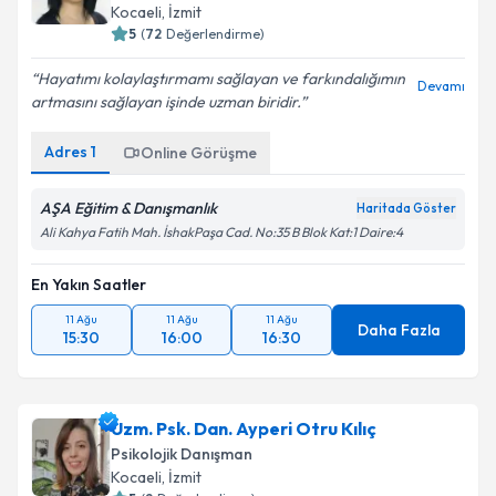
Kocaeli
, İzmit
5
(
72
Değerlendirme)
Hayatımı kolaylaştırmamı sağlayan ve farkındalığımın
Devamı
artmasını sağlayan işinde uzman biridir.
Adres
1
Online Görüşme
AŞA Eğitim & Danışmanlık
Haritada Göster
Ali Kahya Fatih Mah. İshakPaşa Cad. No:35 B Blok Kat:1 Daire:4
En Yakın Saatler
11 Ağu
11 Ağu
11 Ağu
Daha Fazla
15:30
16:00
16:30
Uzm. Psk. Dan. Ayperi Otru Kılıç
Psikolojik Danışman
Kocaeli
, İzmit