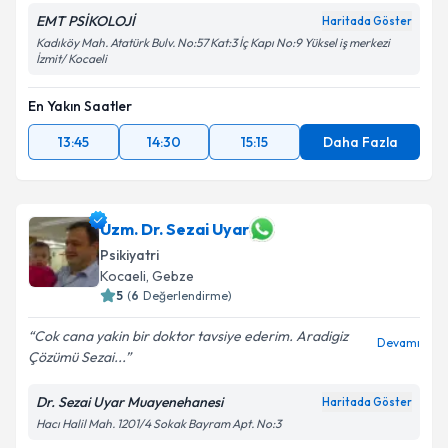
EMT PSİKOLOJİ
Haritada Göster
Kadıköy Mah. Atatürk Bulv. No:57 Kat:3 İç Kapı No:9 Yüksel iş merkezi
İzmit/ Kocaeli
En Yakın Saatler
13:45
14:30
15:15
Daha Fazla
Uzm. Dr. Sezai Uyar
Psikiyatri
Kocaeli
, Gebze
5
(
6
Değerlendirme)
Cok cana yakin bir doktor tavsiye ederim. Aradigiz
Devamı
Çözümü Sezai...
Dr. Sezai Uyar Muayenehanesi
Haritada Göster
Hacı Halil Mah. 1201/4 Sokak Bayram Apt. No:3