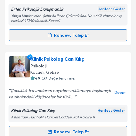
Erten Psikolojik Danışmanlık
Haritada Göster
Yahya Kaptan Mah. Şehit Ali İhsan Çakmak Sok. No:46/18 Nazer inn İş
Kişisel verilerimin işlenmesine ilişkin
Aydınlatma
Merkezi 41040 Kocaeli, Kocaeli
Metni
'ni okudum ve kişisel verilerimin belirtilen
kapsamda işlenmesini kabul ediyorum.
Randevu Talep Et
Randevu Takvimi Talebi
Takvim Talebini Gönder
Klinik Psikolog Ali Ruhan Çelik
için randevu takvimi
Klinik Psikolog Can Kılıç
talebi oluşturun. Size bu uzmandan randevu almanız
Psikoloji
için bir takvim hazırlandığında e-posta ile
Kocaeli
, Gebze
bilgilendireceğiz.
4.9
(
37
Değerlendirme)
E-posta Adresiniz
Çocukluk travmalarım hayatımı etkilemeye başlamıştı
Devamı
ve zihnimdeki düşünceler bir türlü...
Klinik Psikolog Can Kılıç
Haritada Göster
Aslan Yapı, Hacıhalil, Hürriyet Caddesi, Kat:4 Daire:11
Kişisel verilerimin işlenmesine ilişkin
Aydınlatma
Metni
'ni okudum ve kişisel verilerimin belirtilen
kapsamda işlenmesini kabul ediyorum.
Randevu Talep Et
Randevu Takvimi Talebi