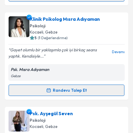
Takvim Talebini Gönder
Klinik Psikolog Can Kılıç
için randevu takvimi talebi
Klinik Psikolog Mısra Adıyaman
oluşturun. Size bu uzmandan randevu almanız için bir
Psikoloji
takvim hazırlandığında e-posta ile bilgilendireceğiz.
Kocaeli
, Gebze
5
(
1
Değerlendirme)
E-posta Adresiniz
Gayet olumlu bir yaklaşımla çok iyi birkaç seans
Devamı
yaptık. Kendisiyle...
Psk. Mısra Adıyaman
Kişisel verilerimin işlenmesine ilişkin
Aydınlatma
Gebze
Metni
'ni okudum ve kişisel verilerimin belirtilen
kapsamda işlenmesini kabul ediyorum.
Randevu Talep Et
Randevu Takvimi Talebi
Takvim Talebini Gönder
Klinik Psikolog Mısra Adıyaman
için randevu
Psk. Ayşegül Seven
takvimi talebi oluşturun. Size bu uzmandan randevu
Psikoloji
almanız için bir takvim hazırlandığında e-posta ile
Kocaeli
, Gebze
bilgilendireceğiz.