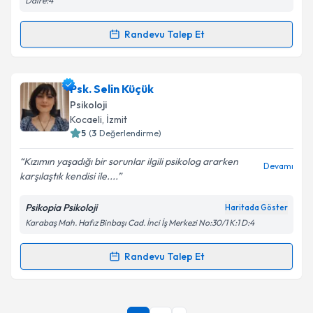
Daire:4
Takvim Talebini Gönder
Randevu Talep Et
Randevu Takvimi Talebi
Uzm. Dr. Mustafa Kenan Duymaz
için randevu
Psk. Selin Küçük
takvimi talebi oluşturun. Size bu uzmandan randevu
Psikoloji
almanız için bir takvim hazırlandığında e-posta ile
Kocaeli
, İzmit
bilgilendireceğiz.
5
(
3
Değerlendirme)
E-posta Adresiniz
Kızımın yaşadığı bir sorunlar ilgili psikolog ararken
Devamı
karşılaştık kendisi ile....
Psikopia Psikoloji
Haritada Göster
Karabaş Mah. Hafız Binbaşı Cad. İnci İş Merkezi No:30/1 K:1 D:4
Kişisel verilerimin işlenmesine ilişkin
Aydınlatma
Metni
'ni okudum ve kişisel verilerimin belirtilen
kapsamda işlenmesini kabul ediyorum.
Randevu Talep Et
Randevu Takvimi Talebi
Takvim Talebini Gönder
Psk. Selin Küçük
için randevu takvimi talebi oluşturun.