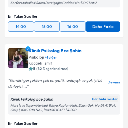
Körfez Mahallesi Salim Dervişoğlu Caddesi No:120/1 Kat:2
En Yakın Saatler
14:00
15:00
16:00
Daha Fazla
Klinik Psikolog Ece Şahin
Psikoloji
+
1
diğer
Kocaeli
, İzmit
5
(
82
Değerlendirme)
Kendisi gerçekten çok empatik, anlayışlı ve çok iyi bir
Devamı
dinleyici....
Klinik Psikolog Ece Şahin
Haritada Göster
Mars İş ve Yaşam Merkezi Yahya Kaptan Mah. Elzem Sok. No:54 A1 Blok,
Giriş:1, Kat:1 Ofis No:1, İzmit/KOCAELİ 41200
En Yakın Saatler