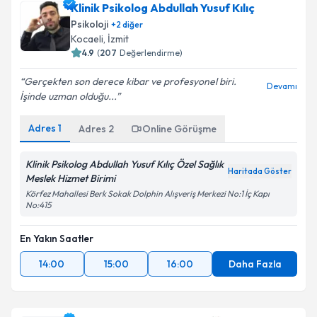
Klinik Psikolog Abdullah Yusuf Kılıç
Psikoloji
+
2
diğer
Kocaeli
, İzmit
4.9
(
207
Değerlendirme)
Gerçekten son derece kibar ve profesyonel biri.
Devamı
İşinde uzman olduğu...
Adres
1
Adres
2
Online Görüşme
Klinik Psikolog Abdullah Yusuf Kılıç Özel Sağlık
Haritada Göster
Meslek Hizmet Birimi
Körfez Mahallesi Berk Sokak Dolphin Alışveriş Merkezi No:1 İç Kapı
No:415
En Yakın Saatler
14:00
15:00
16:00
Daha Fazla