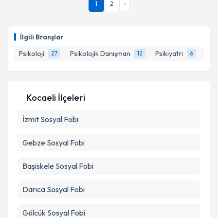
1
2
›
Size bu uzmandan randevu almanız için bir takvim
hazırlandığında e-posta ile bilgilendireceğiz.
E-posta Adresiniz
İlgili Branşlar
Psikoloji
Psikolojik Danışman
Psikiyatri
Klin
27
12
6
Kişisel verilerimin işlenmesine ilişkin
Aydınlatma
Metni
'ni okudum ve kişisel verilerimin belirtilen
Kocaeli İlçeleri
kapsamda işlenmesini kabul ediyorum.
İzmit
Sosyal Fobi
Takvim Talebini Gönder
Gebze
Sosyal Fobi
Başiskele
Sosyal Fobi
Darıca
Sosyal Fobi
Gölcük
Sosyal Fobi