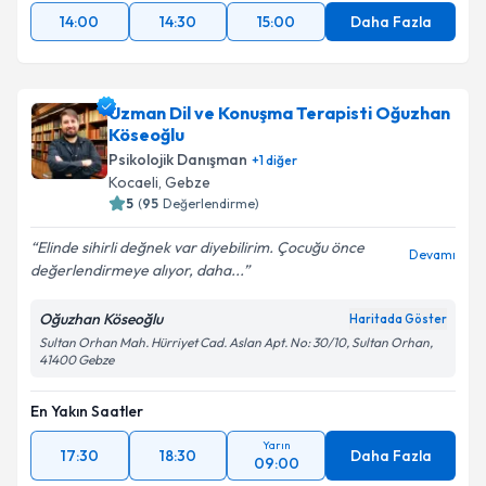
14:00
14:30
15:00
Daha Fazla
Uzman Dil ve Konuşma Terapisti Oğuzhan
Köseoğlu
Psikolojik Danışman
+
1
diğer
Kocaeli
, Gebze
5
(
95
Değerlendirme)
Elinde sihirli değnek var diyebilirim. Çocuğu önce
Devamı
değerlendirmeye alıyor, daha...
Oğuzhan Köseoğlu
Haritada Göster
Sultan Orhan Mah. Hürriyet Cad. Aslan Apt. No: 30/10, Sultan Orhan,
41400 Gebze
En Yakın Saatler
Yarın
17:30
18:30
Daha Fazla
09:00