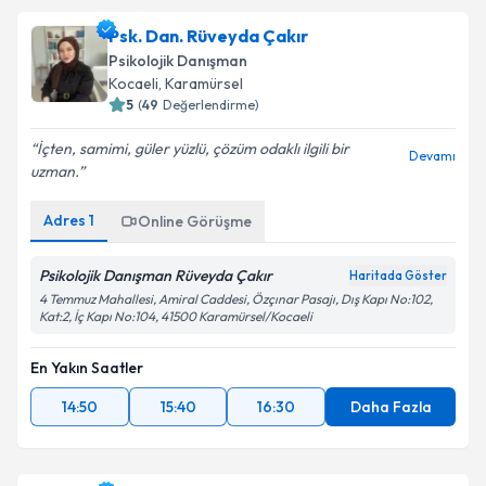
Psk. Dan. Rüveyda Çakır
Psikolojik Danışman
Kocaeli
, Karamürsel
5
(
49
Değerlendirme)
İçten, samimi, güler yüzlü, çözüm odaklı ilgili bir
Devamı
uzman.
Adres
1
Online Görüşme
Psikolojik Danışman Rüveyda Çakır
Haritada Göster
4 Temmuz Mahallesi, Amiral Caddesi, Özçınar Pasajı, Dış Kapı No:102,
Kat:2, İç Kapı No:104, 41500 Karamürsel/Kocaeli
En Yakın Saatler
14:50
15:40
16:30
Daha Fazla