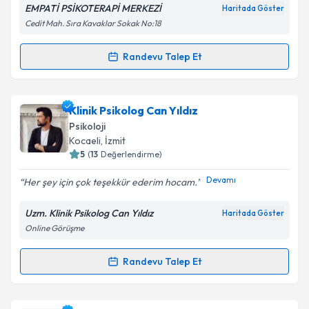
EMPATİ PSİKOTERAPİ MERKEZİ
Haritada Göster
Kişisel verilerimin işlenmesine ilişkin
Aydınlatma
Cedit Mah. Sıra Kavaklar Sokak No:18
Metni
'ni okudum ve kişisel verilerimin belirtilen
kapsamda işlenmesini kabul ediyorum.
Randevu Talep Et
Randevu Takvimi Talebi
Takvim Talebini Gönder
Psk. Dan. Ferhat Çıtıroğlu
için randevu takvimi
Klinik Psikolog Can Yıldız
talebi oluşturun. Size bu uzmandan randevu almanız
Psikoloji
için bir takvim hazırlandığında e-posta ile
Kocaeli
, İzmit
bilgilendireceğiz.
5
(
13
Değerlendirme)
E-posta Adresiniz
Devamı
Her şey için çok teşekkür ederim hocam.
Uzm. Klinik Psikolog Can Yıldız
Haritada Göster
Online Görüşme
Kişisel verilerimin işlenmesine ilişkin
Aydınlatma
Metni
'ni okudum ve kişisel verilerimin belirtilen
Randevu Talep Et
Randevu Takvimi Talebi
kapsamda işlenmesini kabul ediyorum.