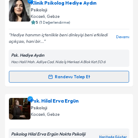
Klinik Psikolog Can Yıldız
için randevu takvimi talebi
Klinik Psikolog Hediye Aydın
Takvim Talebini Gönder
oluşturun. Size bu uzmandan randevu almanız için bir
Psikoloji
takvim hazırlandığında e-posta ile bilgilendireceğiz.
Kocaeli
, Gebze
5
(
1
Değerlendirme)
E-posta Adresiniz
Hediye hanımın içtenlikle beni dinleyişi beni etkiledi
Devamı
açıkçası, hani bir...
Psk. Hediye Aydın
Kişisel verilerimin işlenmesine ilişkin
Aydınlatma
Hacı Halil Mah. Adliye Cad. Nida İş Merkezi A Blok Kat:3 D:6
Metni
'ni okudum ve kişisel verilerimin belirtilen
kapsamda işlenmesini kabul ediyorum.
Randevu Talep Et
Randevu Takvimi Talebi
Takvim Talebini Gönder
Klinik Psikolog Hediye Aydın
için randevu takvimi
Psk. Hilal Erva Ergün
talebi oluşturun. Size bu uzmandan randevu almanız
Psikoloji
için bir takvim hazırlandığında e-posta ile
Kocaeli
, Gebze
bilgilendireceğiz.
E-posta Adresiniz
Psikolog Hilal Erva Ergün Nokta Psikoliji
Haritada Göster