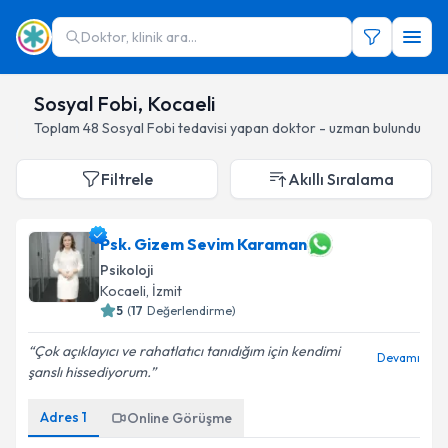
Doktor, klinik ara...
Sosyal Fobi, Kocaeli
Toplam
48
Sosyal Fobi
tedavisi yapan doktor - uzman bulundu
Filtrele
Akıllı Sıralama
Psk. Gizem Sevim Karaman
Psikoloji
Kocaeli
, İzmit
5
(
17
Değerlendirme)
Çok açıklayıcı ve rahatlatıcı tanıdığım için kendimi
Devamı
şanslı hissediyorum.
Adres
1
Online Görüşme