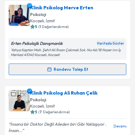
Uzm. Dr. Berna Çağatay
için randevu takvimi talebi
Klinik Psikolog Merve Erten
oluşturun. Size bu uzmandan randevu almanız için bir
Psikoloji
takvim hazırlandığında e-posta ile bilgilendireceğiz.
Kocaeli
, İzmit
5
(
1
Değerlendirme)
E-posta Adresiniz
Erten Psikolojik Danışmanlık
Haritada Göster
Yahya Kaptan Mah. Şehit Ali İhsan Çakmak Sok. No:46/18 Nazer inn İş
Merkezi 41040 Kocaeli, Kocaeli
Kişisel verilerimin işlenmesine ilişkin
Aydınlatma
Metni
'ni okudum ve kişisel verilerimin belirtilen
Randevu Talep Et
Randevu Takvimi Talebi
kapsamda işlenmesini kabul ediyorum.
Takvim Talebini Gönder
Klinik Psikolog Merve Erten
için randevu takvimi
Klinik Psikolog Ali Ruhan Çelik
talebi oluşturun. Size bu uzmandan randevu almanız
Psikoloji
için bir takvim hazırlandığında e-posta ile
Kocaeli
, İzmit
bilgilendireceğiz.
5
(
7
Değerlendirme)
E-posta Adresiniz
İnsana bir Doktor Değil Aileden biri Gibi Yaklaşıyor .
Devamı
İnsan...