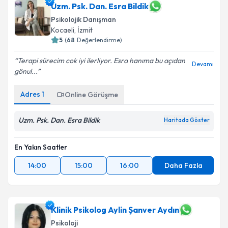
Uzm. Psk. Dan. Esra Bildik
Psikolojik Danışman
Kocaeli
, İzmit
5
(
68
Değerlendirme)
Terapi sürecim cok iyi ilerliyor. Esra hanıma bu açıdan
Devamı
gönul...
Adres
1
Online Görüşme
Uzm. Psk. Dan. Esra Bildik
Haritada Göster
En Yakın Saatler
14:00
15:00
16:00
Daha Fazla
Klinik Psikolog Aylin Şanver Aydın
Psikoloji