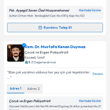
E-posta Adresiniz
Psk. Ayşegül Seven Özel Muayanehanesi
Haritada Göster
Sultan Orhan Mah. Yenibağdat Cad. No:478 İç Kapı No:102
Randevu Talep Et
Randevu Takvimi Talebi
Kişisel verilerimin işlenmesine ilişkin
Aydınlatma
Metni
'ni okudum ve kişisel verilerimin belirtilen
kapsamda işlenmesini kabul ediyorum.
Psk. Ayşegül Seven
için randevu takvimi talebi
Uzm. Dr. Mustafa Kenan Duymaz
oluşturun. Size bu uzmandan randevu almanız için bir
Çocuk ve Ergen Psikiyatristi
takvim hazırlandığında e-posta ile bilgilendireceğiz.
Takvim Talebini Gönder
Kocaeli
, İzmit
5
(
1
Değerlendirme)
E-posta Adresiniz
Bize çok yardımcı oldunuz her şey için çok teşekkürler.
Devamı
...
Adres
1
Adres
2
Kişisel verilerimin işlenmesine ilişkin
Aydınlatma
Metni
'ni okudum ve kişisel verilerimin belirtilen
kapsamda işlenmesini kabul ediyorum.
Çocuk ve Ergen Psikiyatristi
Haritada Göster
(Kocaeli Valilik yanı) Körfez Mh Ahmet Ergüneş Sk Altun iş merkezi No:21