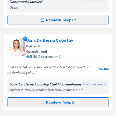
Danışmanlık Merkezi
Gebze
Kişisel verilerimin işlenmesine ilişkin
Aydınlatma
Randevu Talep Et
Randevu Takvimi Talebi
Metni
'ni okudum ve kişisel verilerimin belirtilen
kapsamda işlenmesini kabul ediyorum.
Psk. Hilal Erva Ergün
için randevu takvimi talebi
Uzm. Dr. Berna Çağatay
oluşturun. Size bu uzmandan randevu almanız için bir
Takvim Talebini Gönder
Psikiyatri
takvim hazırlandığında e-posta ile bilgilendireceğiz.
Kocaeli
, İzmit
5
(
10
Değerlendirme)
E-posta Adresiniz
Yıllardır tekrar eden psikiyatrik hastalığım vardı. Bu
Devamı
nedenle birçok ...
Uzm. Dr. Berna Çağatay Özel Muayenehanesi
Haritada Göster
Kişisel verilerimin işlenmesine ilişkin
Aydınlatma
Körfez Mh, Berk Sk, Dolphin İş Merkezi, D:Kat:4 No: 411
Metni
'ni okudum ve kişisel verilerimin belirtilen
kapsamda işlenmesini kabul ediyorum.
Randevu Talep Et
Randevu Takvimi Talebi
Takvim Talebini Gönder