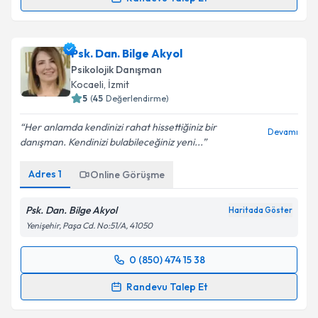
Klinik Psikolog Sema Nur Atıcı
için randevu takvimi
talebi oluşturun. Size bu uzmandan randevu almanız
Psk. Dan. Bilge Akyol
için bir takvim hazırlandığında e-posta ile
bilgilendireceğiz.
Psikolojik Danışman
Kocaeli
, İzmit
E-posta Adresiniz
5
(
45
Değerlendirme)
Her anlamda kendinizi rahat hissettiğiniz bir
Devamı
danışman. Kendinizi bulabileceğiniz yeni...
Kişisel verilerimin işlenmesine ilişkin
Aydınlatma
Adres
1
Online Görüşme
Metni
'ni okudum ve kişisel verilerimin belirtilen
kapsamda işlenmesini kabul ediyorum.
Psk. Dan. Bilge Akyol
Haritada Göster
Yenişehir, Paşa Cd. No:51/A, 41050
Takvim Talebini Gönder
0 (850) 474 15 38
Randevu Takvimi Talebi
Randevu Talep Et
Psk. Dan. Bilge Akyol
için randevu takvimi talebi