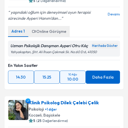
5
(
2
Değerlendirme)
yaşındaki oğlum için deneyimsel oyun terapisi
Devamı
sürecinde Ayperi Hanım’dan...
Adres
1
Online Görüşme
Uzman Psikolojik Danışman Ayperi Otru Kılıç
Haritada Göster
Yahyakaptan, Şht. Ali İhsan Çakmak Sk. No:60 D:6, 41050
En Yakın Saatler
10 Ağu
14:30
15:25
Daha Fazla
10:00
Klinik Psikolog Dilek Çelebi Çelik
Psikoloji
+
1
diğer
Kocaeli
, Başiskele
5
(
25
Değerlendirme)