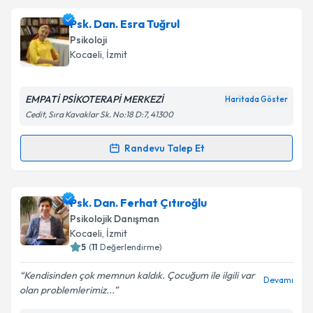
oluşturun. Size bu uzmandan randevu almanız için bir
Psk. Dan. Esra Tuğrul
takvim hazırlandığında e-posta ile bilgilendireceğiz.
Psikoloji
E-posta Adresiniz
Kocaeli
, İzmit
EMPATİ PSİKOTERAPİ MERKEZİ
Haritada Göster
Cedit, Sıra Kavaklar Sk. No:18 D:7, 41300
Kişisel verilerimin işlenmesine ilişkin
Aydınlatma
Metni
'ni okudum ve kişisel verilerimin belirtilen
Randevu Talep Et
kapsamda işlenmesini kabul ediyorum.
Randevu Takvimi Talebi
Takvim Talebini Gönder
Psk. Dan. Esra Tuğrul
için randevu takvimi talebi
Psk. Dan. Ferhat Çıtıroğlu
oluşturun. Size bu uzmandan randevu almanız için bir
Psikolojik Danışman
takvim hazırlandığında e-posta ile bilgilendireceğiz.
Kocaeli
, İzmit
5
(
11
Değerlendirme)
E-posta Adresiniz
Kendisinden çok memnun kaldık. Çocuğum ile ilgili var
Devamı
olan problemlerimiz...