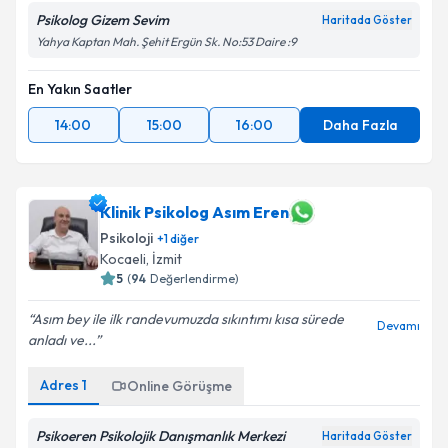
Psikolog Gizem Sevim
Haritada Göster
Yahya Kaptan Mah. Şehit Ergün Sk. No:53 Daire :9
En Yakın Saatler
14:00
15:00
16:00
Daha Fazla
Klinik Psikolog Asım Eren
Psikoloji
+
1
diğer
Kocaeli
, İzmit
5
(
94
Değerlendirme)
Asım bey ile ilk randevumuzda sıkıntımı kısa sürede
Devamı
anladı ve...
Adres
1
Online Görüşme
Psikoeren Psikolojik Danışmanlık Merkezi
Haritada Göster