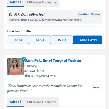
Adres
1
Online Görüşme
Dr. Psk. Dan. Kübra İpçi
Haritada Göster
Yeşilova, Yazgı Sk. No:70/32 Meditorium İş Merkezi 41060
En Yakın Saatler
14:00
14:50
15:40
Daha Fazla
Uzm. Psk. Emel Tunçkol Yaskan
Psikoloji
Kocaeli
, İzmit
5
(
3
Değerlendirme)
Emel Hanım ile uzun süredir terapilere katılan bir
Devamı
gencim. Emel...
Adres
1
Online Görüşme