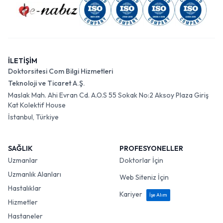
İLETİŞİM
Doktorsitesi Com Bilgi Hizmetleri
Teknoloji ve Ticaret A.Ş.
Maslak Mah. Ahi Evran Cd. A.O.S 55 Sokak No:2 Aksoy Plaza Giriş
Kat Kolektif House
İstanbul, Türkiye
SAĞLIK
PROFESYONELLER
Uzmanlar
Doktorlar İçin
Uzmanlık Alanları
Web Siteniz İçin
Hastalıklar
Kariyer
İşe Alım
Hizmetler
Hastaneler