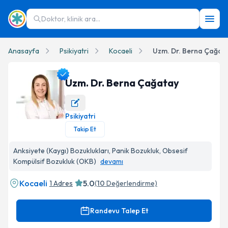
Doktor, klinik ara...
Anasayfa
Psikiyatri
Kocaeli
Uzm. Dr. Berna Çağat
Uzm. Dr. Berna Çağatay
Psikiyatri
Uzm. Dr. Berna Çağatay Profil Fotoğrafı
Takip Et
Anksiyete (Kaygı) Bozuklukları, Panik Bozukluk, Obsesif
Kompülsif Bozukluk (OKB)
devamı
Kocaeli
5.0
1 Adres
(
10
Değerlendirme)
Randevu Talep Et