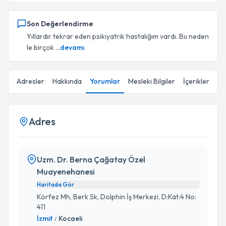
Son Değerlendirme
Yıllardır tekrar eden psikiyatrik hastalığım vardı. Bu neden
le birçok ...
devamı
Adresler
Hakkında
Yorumlar
Mesleki Bilgiler
İçerikler
Adres
Uzm. Dr. Berna Çağatay Özel
Muayenehanesi
Haritada Gör
Körfez Mh, Berk Sk, Dolphin İş Merkezi, D:Kat:4 No:
411
İzmit
Kocaeli
/