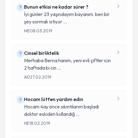
Bunun etkisi ne kadar sürer ?
İyi günler 23 yaşındayım bayanım. ben bir
şey sormak istiyor
...
ME
08.03.2019
Cinsel birliktelik
Merhaba Berna hanım, yeni evli çiftler icin
2 haftada bi cin
...
AD
27.02.2019
Hocam lütfen yardım edin
Hocam 4ay önce sıkıntılarım başladı
doktor eskiden kullandığ
...
HE
18.02.2019