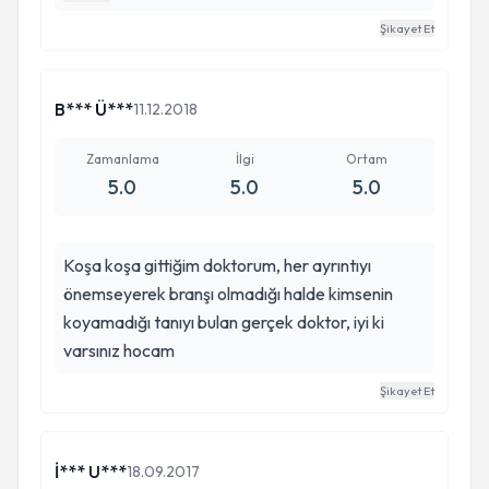
BIKMADAN USANMADAN DİNLİYOR, HİÇTE
Şikayet Et
AZRLAMIYOR :)) . BAZI DOKTORLAR
HASTALARIN SORUNLARINI DİNLEMEKTEN
KENDİLERİDE HASTA OLMUŞ GİBİ DİNLİYOR,
B*** Ü***
11.12.2018
ORTAM ÇOK RAHAT. GÜNÜN HANGİ
SAATİNDE ARARSANIZ ARAYIN MUTLAKA
Zamanlama
İlgi
Ortam
5.0
5.0
5.0
GERİ DÖNÜŞ YAPIYOR. BEN KENDİSİNDEN
ÇOK MEMNUNUM, DOKTOR DEĞİL ÇOK
SAMİMİ ARKADAŞ HATTA DOST. KENDİSİNE
Koşa koşa gittiğim doktorum, her ayrıntıyı
DANIŞMAK İSTEYENLERE ŞİDDETLE
önemseyerek branşı olmadığı halde kimsenin
TAVSİYE EDİYORUM. ALLAH RAZI OLSUN
koyamadığı tanıyı bulan gerçek doktor, iyi ki
KENDİSİNDEN.
varsınız hocam
Şikayet Et
İ*** U***
18.09.2017