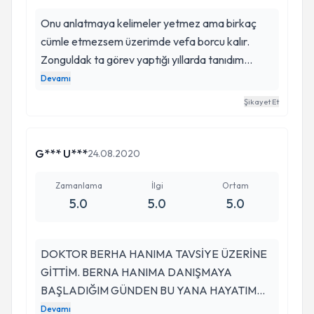
Onu anlatmaya kelimeler yetmez ama birkaç
cümle etmezsem üzerimde vefa borcu kalır.
Zonguldak ta görev yaptığı yıllarda tanıdım
kendisini. Bir iki seanstan sonra doktora değil de
Devamı
çok özlediğiniz, sarılmak istediğiniz bir dostunuza
Şikayet Et
gider gibi gidiyorsunuz. İşinde o kadar iyi ki sizin
kelimelere dökemediğiniz duygu ve
düşüncelerinizi o dillendiriveriyor. Şu an ona o
G*** U***
24.08.2020
kadar çok ihtiyacım var ki ama ben
İstanbul'dayım. Çok şanslısın Kocaeli.
Zamanlama
İlgi
Ortam
5.0
5.0
5.0
DOKTOR BERHA HANIMA TAVSİYE ÜZERİNE
GİTTİM. BERNA HANIMA DANIŞMAYA
BAŞLADIĞIM GÜNDEN BU YANA HAYATIM
DÜZENE GİRDİ. KENDİSİ ÇOK İLGİLİ VE HİÇ
Devamı