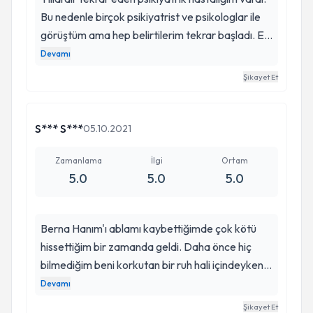
Bu nedenle birçok psikiyatrist ve psikologlar ile
görüştüm ama hep belirtilerim tekrar başladı. En
uzun iyi halim 2 ay sürüyordu. 2 yıl önce Berna
Devamı
Hanımı bir arkadaşım önerdi. Çok umutsuz gittim
Şikayet Et
kendisine ama ilk görüşmemizden itibaren bende
etkisi çok büyük. İlaç tedavimi baştan düzenledi
ve 2 yıldır hiç hastalanmadım. Çok bilgili,
S*** S***
05.10.2021
detayları hiç atlamıyor, güler yüzlü ve bir o kadar
mütevazi bir doktor. Hakkını ödeyemem.
Zamanlama
İlgi
Ortam
5.0
5.0
5.0
Berna Hanım'ı ablamı kaybettiğimde çok kötü
hissettiğim bir zamanda geldi. Daha önce hiç
bilmediğim beni korkutan bir ruh hali içindeyken
internette bana yakın buldum. Hep şanslı
Devamı
olmuşumdur. Yine çok şanslıydım onu bulduğum
Şikayet Et