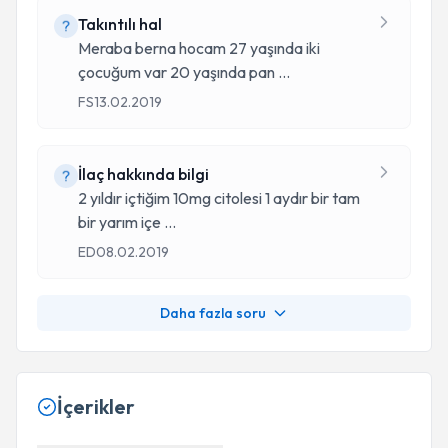
Takıntılı hal
Meraba berna hocam 27 yaşında iki
çocuğum var 20 yaşında pan
...
FS
13.02.2019
İlaç hakkında bilgi
2 yıldır içtiğim 10mg citolesi 1 aydır bir tam
bir yarım içe
...
ED
08.02.2019
Daha fazla soru
İçerikler