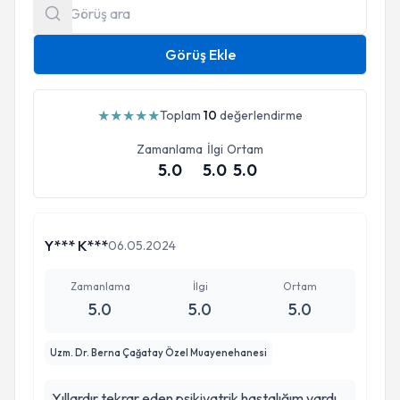
Görüş Ekle
★
★
★
★
★
Toplam
10
değerlendirme
Zamanlama
İlgi
Ortam
5.0
5.0
5.0
Y*** K***
06.05.2024
Zamanlama
İlgi
Ortam
5.0
5.0
5.0
Uzm. Dr. Berna Çağatay Özel Muayenehanesi
Yıllardır tekrar eden psikiyatrik hastalığım vardı.