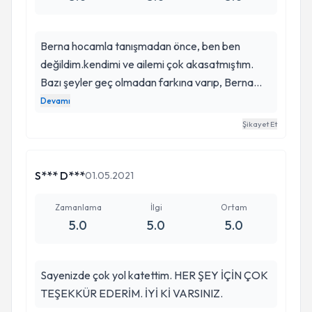
Berna hocamla tanışmadan önce, ben ben
değildim.kendimi ve ailemi çok akasatmıştım.
Bazı şeyler geç olmadan farkına varıp, Berna
hocamla tanıştığım için çok
Devamı
memnunum.Hayatımın dönüm noktası Berna
Şikayet Et
hocam oldu.Bazı şeyler için geç değil.Kendimi ve
ailemi çok aksatmışım, yaklaşık 3 aydır
seanslarımız devam ediyor.Bu kadar kısa bi
S*** D***
01.05.2021
sürede her şey o kadar değişti ki
anlatamam.İnşaallah daha da güzel günler beni
Zamanlama
İlgi
Ortam
5.0
5.0
5.0
bekliyor.Teşekkürler Berna hocam
Sayenizde çok yol katettim. HER ŞEY İÇİN ÇOK
TEŞEKKÜR EDERİM. İYİ Kİ VARSINIZ.