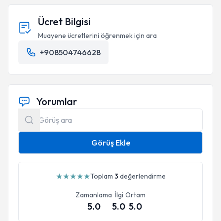
Ücret Bilgisi
Muayene ücretlerini öğrenmek için ara
+908504746628
2015 (2 Gün- Kim Psikoloji)
02/2016 (2 Gün-Kim Psikoloji)
Yorumlar
Görüş Ekle
★
★
★
★
★
Toplam
3
değerlendirme
Zamanlama
İlgi
Ortam
5.0
5.0
5.0