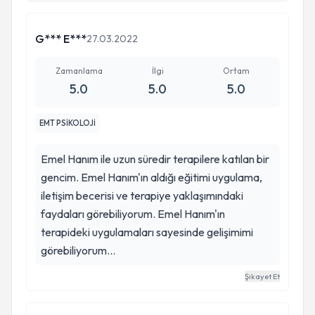
G*** E***
27.03.2022
11/2016 (Nevin DÖLEK)
Zamanlama
İlgi
Ortam
5.0
5.0
5.0
15-18/2018 EMDR 1. Düzey Eğitimi+ 2 Gün
Süpervizyon
EMT PSİKOLOJİ
2018-2019 (5 hafta Pazar günleri)
Emel Hanım ile uzun süredir terapilere katılan bir
gencim. Emel Hanım'ın aldığı eğitimi uygulama,
iletişim becerisi ve terapiye yaklaşımındaki
26-27. 04/2019
faydaları görebiliyorum. Emel Hanım'ın
terapideki uygulamaları sayesinde gelişimimi
görebiliyorum...
30.11-01.12/ 2019
Şikayet Et