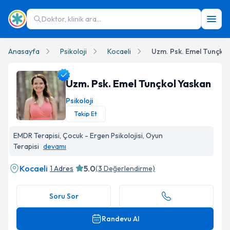
Doktor, klinik ara...
Anasayfa
Psikoloji
Kocaeli
Uzm. Psk. Emel Tunçkol
Uzm. Psk. Emel Tunçkol Yaskan
Psikoloji
Takip Et
Uzm. Psk. Emel Tunçkol Yaskan Profil Fotoğrafı
EMDR Terapisi, Çocuk - Ergen Psikolojisi, Oyun
Terapisi
devamı
Kocaeli
5.0
1 Adres
(
3
Değerlendirme)
Soru Sor
Randevu Al