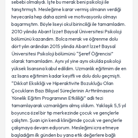
sebebi olmalıydı. İşte bu merak beni psikoloji ile
tanıştırmıştı. Mesleğime karar vermiş olmanın verdiği
heyecanla hep daha azimli ve motivasyonlu olmayı
başarmıştım. Böyle liseyi okul birinciliği ile tamamladım.
2010 yılında Abant İzzet Baysal Üniversitesi Psikoloji
bölümünü kazandım. Bolca merak ve öğrenme dolu
dört yılın ardından 2015 yılında Abant İzzet Baysal
Üniversitesi Psikoloji bölümünü “Şeref Öğrencisi”
olarak tamamladım. Aynı yıl yine aynı okulda psikoloji
yüksek lisansına kabul edildim. Uzmanlık eğitimim de en
az lisans eğitimim kadar keyifli ve dolu dolu geçmişti.
“Dikkat Eksikliği ve Hiperaktivite Bozukluğu Olan
Çocukların Bazı Bilişsel Süreçlerinin Arttırılmasına
Yönelik Eğitim Programının Etkililiği” adlı tezi
tamamlayarak uzmanlığımı almış oldum. Yaklaşık 5,5 yıl
boyunca özel bir tıp merkezinde çocuk ve gençlerle
çalıştım. Şuan için kendi kliniğimde çocuk ve gençlerle
çalışmaya devam ediyorum. Mesleğimi icra etmeye
başladığım ilk günden bu yana etik değerlere bağlı