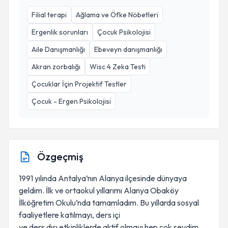
Filial terapi
Ağlama ve Öfke Nöbetleri
Ergenlik sorunları
Çocuk Psikolojisi
Aile Danışmanlığı
Ebeveyn danışmanlığı
Akran zorbalığı
Wisc 4 Zeka Testi
Çocuklar İçin Projektif Testler
Çocuk - Ergen Psikolojisi
Özgeçmiş
1991 yılında Antalya’nın Alanya ilçesinde dünyaya
geldim. İlk ve ortaokul yıllarımı Alanya Obaköy
İlköğretim Okulu’nda tamamladım. Bu yıllarda sosyal
faaliyetlere katılmayı, ders içi
ve ders dışı etkinliklerde aktif olmayı hep çok sevdim.