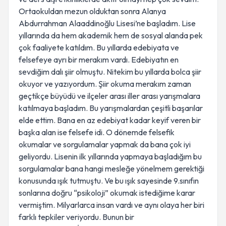
Ortaokuldan mezun olduktan sonra Alanya
Abdurrahman Alaaddinoğlu Lisesi’ne başladım. Lise
yıllarında da hem akademik hem de sosyal alanda pek
çok faaliyete katıldım. Bu yıllarda edebiyata ve
felsefeye ayrı bir merakım vardı. Edebiyatın en
sevdiğim dalı şiir olmuştu. Nitekim bu yıllarda bolca şiir
okuyor ve yazıyordum. Şiir okuma merakım zaman
geçtikçe büyüdü ve ilçeler arası iller arası yarışmalara
katılmaya başladım. Bu yarışmalardan çeşitli başarılar
elde ettim. Bana en az edebiyat kadar keyif veren bir
başka alan ise felsefe idi. O dönemde felsefik
okumalar ve sorgulamalar yapmak da bana çok iyi
geliyordu. Lisenin ilk yıllarında yapmaya başladığım bu
sorgulamalar bana hangi mesleğe yönelmem gerektiği
konusunda ışık tutmuştu. Ve bu ışık sayesinde 9.sınıfın
sonlarına doğru “psikoloji” okumak istediğime karar
vermiştim. Milyarlarca insan vardı ve aynı olaya her biri
farklı tepkiler veriyordu. Bunun bir