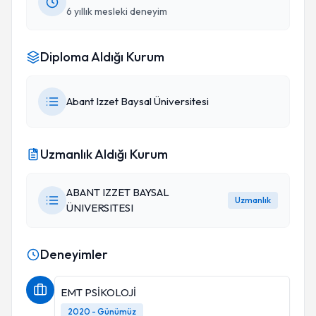
6 yıllık mesleki deneyim
Bundan sonra tek adresimiz sizsiniz. İyiki sizi
tanıdık. Ve sizi çok seviyoruz
Diploma Aldığı Kurum
Abant Izzet Baysal Üniversitesi
Teşekkür Belgeleri
Uzmanlık Aldığı Kurum
ABANT IZZET BAYSAL
Uzmanlık
ÜNIVERSITESI
Deneyimler
EMT PSİKOLOJİ
2020 - Günümüz