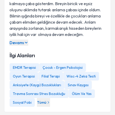
kalmaya çaba gösterdim. Bireyin biricik ve eşsiz
oluşunu aklımda tutarak anlama çabası içinde oldum.
Bilimin ışığında bireyi ve özellikle de çocukları anlama
çabam elimden geldiğince devam edecek. Anlam
arayışında zorlanan, karmakarışık hisseden bireylerin
iyilik hali için var olmaya devam edeceğim.
UYGULAMASI BİLİNEN TESTLER
Devamı
09/2014- 01/2015 (1 dönemlik lisans dersi
(Nöropsikoloji) kapsamında)
İlgi Alanları
EMDR Terapisi
Çocuk - Ergen Psikolojisi
Oyun Terapisi
Filial Terapi
Wisc-4 Zeka Testi
Anksiyete (Kaygı) Bozuklukları
Sınav Kaygısı
Travma Sonrası Stres Bozukluğu
Ölüm Ve Yas
Sosyal Fobi
Tümü