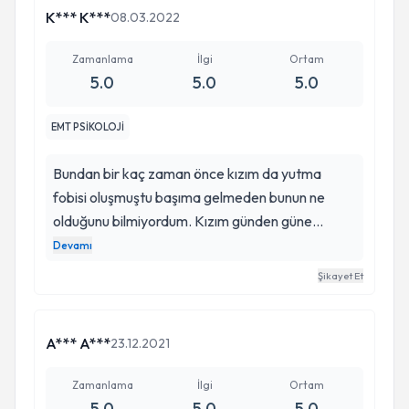
K*** K***
08.03.2022
10/2020-Halen
Zamanlama
İlgi
Ortam
5.0
5.0
5.0
10/2021
EMT PSİKOLOJİ
TPD-Sertifikasyon Değerlendirme Süreci Devam
Bundan bir kaç zaman önce kızım da yutma
Ediyor
fobisi oluşmuştu başıma gelmeden bunun ne
olduğunu bilmiyordum. Kızım günden güne
TPD-Sertifikasyon Değerlendirme Süreci Devam
yemeden içmeden tamamen kesildi
Devamı
yutamamaya başladı ve kilo kaybı başladı. O
Şikayet Et
kadar çok araştırdım ki sabahlara kadar bu
fobinin en erken 6 ayda geçtiğini okudum ve
KURS/ EĞİTİM, SEMİNER VE KONGRELER
yıkıldımm çünkü 6 ay yemek yiyememe
Sertifikalar
A*** A***
23.12.2021
düşüncesi beni mahfetmisti. Tam o dönemde bir
şekilde Allah tarafından emel hanim çıktı karşıma
Zamanlama
İlgi
Ortam
5.0
5.0
5.0