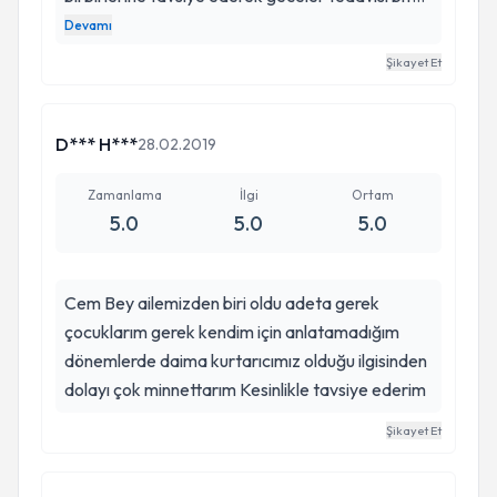
ve devam eden var Aralarında çok memnunlar
Devamı
çok memnunum sürekli kendini güncelleyen
Şikayet Et
araştıran deneyimli bir doktor teşekkür ediyoruz
kendisine
D*** H***
28.02.2019
Zamanlama
İlgi
Ortam
5.0
5.0
5.0
Cem Bey ailemizden biri oldu adeta gerek
çocuklarım gerek kendim için anlatamadığım
dönemlerde daima kurtarıcımız olduğu ilgisinden
dolayı çok minnettarım Kesinlikle tavsiye ederim
Şikayet Et