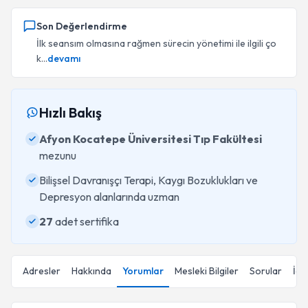
Son Değerlendirme
İlk seansım olmasına rağmen sürecin yönetimi ile ilgili ço
k...
devamı
Hızlı Bakış
Afyon Kocatepe Üniversitesi Tıp Fakültesi
mezunu
Bilişsel Davranışçı Terapi, Kaygı Bozuklukları ve
Depresyon alanlarında uzman
27
adet sertifika
Adresler
Hakkında
Yorumlar
Mesleki Bilgiler
Sorular
İçe