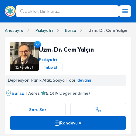
Doktor, klinik ara...
Anasayfa
Psikiyatri
Bursa
Uzm. Dr. Cem Yalçın
Uzm. Dr. Cem Yalçın
Psikiyatri
Takip Et
32
Fotoğraf
Uzm. Dr. Cem Yalçın Profil Fotoğrafı
Depresyon, Panik Atak, Sosyal Fobi
devamı
Bursa
5.0
1 Adres
(
19
Değerlendirme)
Soru Sor
Randevu Al