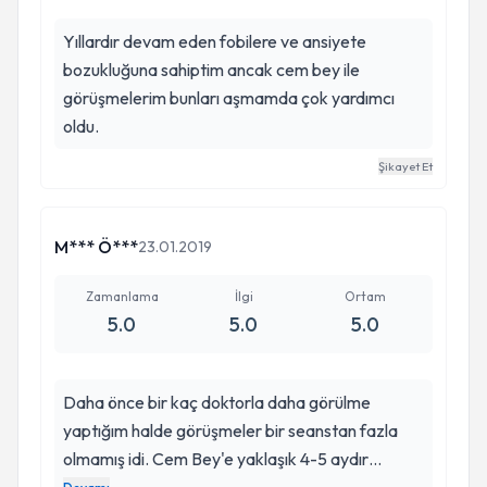
Yıllardır devam eden fobilere ve ansiyete
bozukluğuna sahiptim ancak cem bey ile
görüşmelerim bunları aşmamda çok yardımcı
oldu.
Şikayet Et
M*** Ö***
23.01.2019
Zamanlama
İlgi
Ortam
5.0
5.0
5.0
Daha önce bir kaç doktorla daha görülme
yaptığım halde görüşmeler bir seanstan fazla
olmamış idi. Cem Bey'e yaklaşık 4-5 aydır