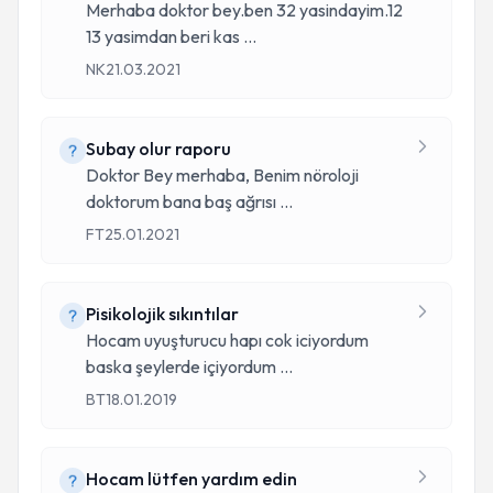
Merhaba doktor bey.ben 32 yasindayim.12
13 yasimdan beri kas
...
NK
21.03.2021
Subay olur raporu
Doktor Bey merhaba, Benim nöroloji
doktorum bana baş ağrısı
...
FT
25.01.2021
Pisikolojik sıkıntılar
Hocam uyuşturucu hapı cok iciyordum
baska şeylerde içiyordum
...
BT
18.01.2019
Hocam lütfen yardım edin