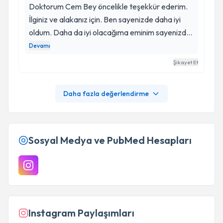
Doktorum Cem Bey öncelikle teşekkür ederim.
İlginiz ve alakanız için. Ben sayenizde daha iyi
oldum. Daha da iyi olacağıma eminim sayenizde.
Çok doktorlara başvurdum. Benim için en iyisi
Devamı
sizsiniz sizi Allah çıkardı karşıma. Allah razı olsun
Şikayet Et
her şey için sizde iyi olun ve beni hiç bırakmayın.
Size çok güveniyorum. Çok teşekkür ederim.
Daha fazla değerlendirme
Sağlıkla ve mutlulukla devam etme dileğiyle.
Cem bey ve ekibi güler yüzünüz ve emeğiniz için
çok sağolun.
Sosyal Medya ve PubMed Hesapları
Instagram Paylaşımları