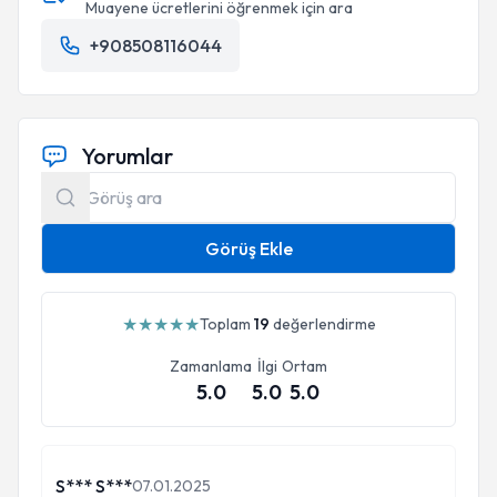
Muayene ücretlerini öğrenmek için ara
+908508116044
Yorumlar
Görüş Ekle
★
★
★
★
★
Toplam
19
değerlendirme
Zamanlama
İlgi
Ortam
5.0
5.0
5.0
S*** S***
07.01.2025