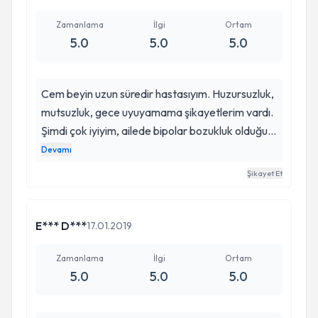
hiç bir yaptığım şeyden tat alamıyordum okulumu
bırakmayı bile düşünmüştüm o süreçte. Şimdi ise
Zamanlama
İlgi
Ortam
5.0
5.0
5.0
yüzümdeki gülümsemeyi beni ben yapan
özelliklerimin farkına varmayı takıntı olarak
görmemeyi okul hayatımdaki derslerimdeki
Cem beyin uzun süredir hastasıyım. Huzursuzluk,
artıları cem beye borçluyum ne kadar teşekkür
mutsuzluk, gece uyuyamama şikayetlerim vardı.
etsem az umarım bu kötü dönemi geçiren diğer
Şimdi çok iyiyim, ailede bipolar bozukluk olduğu
hastalarında cem yalçın gibi bir doktorla
için bipolar bozukluğa ve huzursuz bacak
Devamı
tanışabilme imkanı bulurlar.
sendromuna dikkat çekip tedavim düzenlendi.
Şikayet Et
Çok teşekkür ederim. Allah razı olsun. Hem
doktorum Cem bey hem ailesi çocukları ve
hastalar iyi olsunlar diye dua ediyorum.
E*** D***
17.01.2019
Zamanlama
İlgi
Ortam
5.0
5.0
5.0