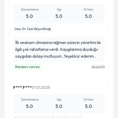
Zamanlama
İlgi
Ortam
5.0
5.0
5.0
Uzm. Dr. Cem Yalçın Kliniği
İlk seansım olmasına rağmen sürecin yönetimi ile
ilgili çok rahatlama verdi .Kaygılarıma duyduğu
saygıdan dolayı mutluyum..Teşekkür ederim..
Randevu sonrası
Şikayet Et
F*** F***
07.01.2025
Zamanlama
İlgi
Ortam
5.0
5.0
5.0