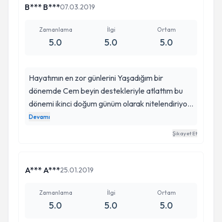
B*** B***
07.03.2019
Zamanlama
İlgi
Ortam
5.0
5.0
5.0
Hayatımın en zor günlerini Yaşadığım bir
dönemde Cem beyin destekleriyle atlattım bu
dönemi ikinci doğum günüm olarak nitelendiriyor
hem bağımlılığım olan alkolden hem de
Devamı
anksiyeteden kurtuldum bugün hayatım tüm
Şikayet Et
renkleriyle ve eğlencesi ile yaşıyorum İyi ki
varsınız Sonsuz Teşekkürler
A*** A***
25.01.2019
Zamanlama
İlgi
Ortam
5.0
5.0
5.0