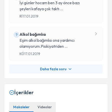
İyi günler hocam ben 3 ay önce bazı
şeyleri kafaya çok taktı
...
Rİ
17.01.2019
Alkol bağımlısı
Eşim alkol bağımlısı ona yardımcı
olamıyorum.Pisikiyatriden
...
KÖ
17.01.2019
Daha fazla soru
İçerikler
Makaleler
Videolar