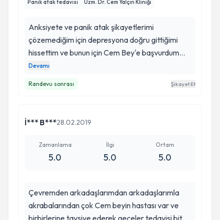
Panik atak tedavisi
Uzm. Dr. Cem Yalçın Kliniği
Anksiyete ve panik atak şikayetlerimi
çözemediğim için depresyona doğru gittiğimi
hissettim ve bunun için Cem Bey'e başvurdum
.Cem Bey'in yaklaşımı çok iyiydi bunların
Devamı
sebeplerini kolaylıkla çözdük kendisiyle
Randevu sonrası
Şikayet Et
konuşmak bana çok iyi geliyor kendisine ve
asistanına teşekkür ederim. Saygılarımla ...
İ*** B***
28.02.2019
Zamanlama
İlgi
Ortam
5.0
5.0
5.0
Çevremden arkadaşlarımdan arkadaşlarımla
akrabalarından çok Cem beyin hastası var ve
birbirlerine tavsiye ederek geceler tedavisi biten