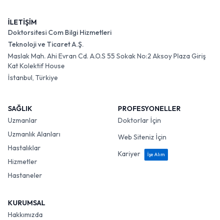
İLETİŞİM
Doktorsitesi Com Bilgi Hizmetleri
Teknoloji ve Ticaret A.Ş.
Maslak Mah. Ahi Evran Cd. A.O.S 55 Sokak No:2 Aksoy Plaza Giriş
Kat Kolektif House
İstanbul, Türkiye
SAĞLIK
PROFESYONELLER
Uzmanlar
Doktorlar İçin
Uzmanlık Alanları
Web Siteniz İçin
Hastalıklar
Kariyer
İşe Alım
Hizmetler
Hastaneler
KURUMSAL
Hakkımızda