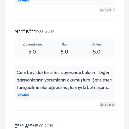
gidiyorum. Konu ile ilgili tepkilerini, dinlemesini ve
Devamı
çözüm arayışları hoşuma gidiyor. Görüşmelerden
Şikayet Et
mutlu rahatlamış hissederek çıkıyorum teşekkür
ederim.
M*** K***
19.01.2019
Zamanlama
İlgi
Ortam
5.0
5.0
5.0
Cem beyi doktor sitesi sayesinde buldum. Diğer
danışanlarının yorumlarını okumuştum. Şans eseri
tanışabilme olanağı bulmuştum iyi ki bulmuşum.
Cem bey sayesinde hayata daha farklı açıdan
Devamı
bakmaya başladım düşüncelerimin değiştiğini
Şikayet Et
olaylara verdiğim tepkilerin bile bana geri
dönüşlerinin artılarını çok net gördüm anksiyete
bozukluğu teşhisiyle başvurmuştum. Hayattan
E*** A***
15.01.2019