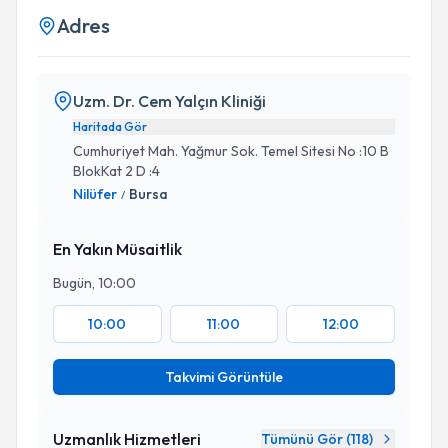
Adres
Uzm. Dr. Cem Yalçın Kliniği
Haritada Gör
Cumhuriyet Mah. Yağmur Sok. Temel Sitesi No :10 B
BlokKat 2 D :4
Nilüfer
Bursa
/
En Yakın Müsaitlik
Bugün, 10:00
10:00
11:00
12:00
Takvimi Görüntüle
Uzmanlık Hizmetleri
Tümünü Gör (
118
)