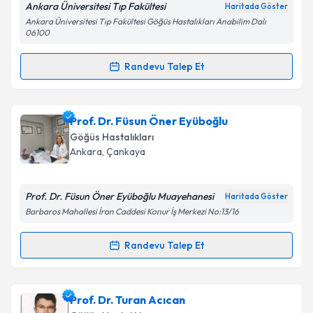
Metni
'ni okudum ve kişisel verilerimin belirtilen
Ankara Üniversitesi Tıp Fakültesi
Haritada Göster
kapsamda işlenmesini kabul ediyorum.
Ankara Üniversitesi Tıp Fakültesi Göğüs Hastalıkları Anabilim Dalı
06100
Takvim Talebini Gönder
Randevu Talep Et
Randevu Takvimi Talebi
Prof. Dr. Demet Karnak
için randevu takvimi talebi
Prof. Dr. Füsun Öner Eyüboğlu
oluşturun. Size bu uzmandan randevu almanız için bir
Göğüs Hastalıkları
takvim hazırlandığında e-posta ile bilgilendireceğiz.
Ankara
, Çankaya
E-posta Adresiniz
Prof. Dr. Füsun Öner Eyüboğlu Muayehanesi
Haritada Göster
Barbaros Mahallesi İran Caddesi Konur İş Merkezi No:13/16
Kişisel verilerimin işlenmesine ilişkin
Aydınlatma
Randevu Talep Et
Randevu Takvimi Talebi
Metni
'ni okudum ve kişisel verilerimin belirtilen
kapsamda işlenmesini kabul ediyorum.
Prof. Dr. Füsun Öner Eyüboğlu
için randevu takvimi
Prof. Dr. Turan Acıcan
talebi oluşturun. Size bu uzmandan randevu almanız