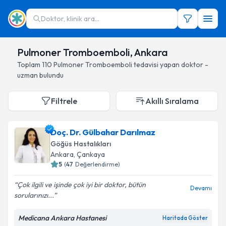
Doktor, klinik ara...
Pulmoner Tromboemboli, Ankara
Toplam
110
Pulmoner Tromboemboli
tedavisi yapan doktor -
uzman bulundu
Filtrele
Akıllı Sıralama
Doç. Dr. Gülbahar Darılmaz
Göğüs Hastalıkları
Ankara
, Çankaya
5
(
47
Değerlendirme)
Çok ilgili ve işinde çok iyi bir doktor, bütün
Devamı
sorularınızı...
Medicana Ankara Hastanesi
Haritada Göster