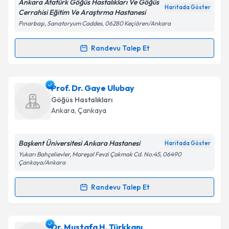
Ankara Atatürk Göğüs Hastalıkları Ve Göğüs
Haritada Göster
Cerrahisi Eğitim Ve Araştırma Hastanesi
Pınarbaşı, Sanatoryum Caddes, 06280 Keçiören/Ankara
Kişisel verilerimin işlenmesine ilişkin
Aydınlatma
Metni
'ni okudum ve kişisel verilerimin belirtilen
Randevu Talep Et
Randevu Takvimi Talebi
kapsamda işlenmesini kabul ediyorum.
Dr. Fethiye Ökten
için randevu takvimi talebi
Prof. Dr. Gaye Ulubay
Takvim Talebini Gönder
oluşturun. Size bu uzmandan randevu almanız için bir
Göğüs Hastalıkları
takvim hazırlandığında e-posta ile bilgilendireceğiz.
Ankara
, Çankaya
E-posta Adresiniz
Başkent Üniversitesi Ankara Hastanesi
Haritada Göster
Yukarı Bahçelievler, Mareşal Fevzi Çakmak Cd. No:45, 06490
Çankaya/Ankara
Kişisel verilerimin işlenmesine ilişkin
Aydınlatma
Randevu Talep Et
Metni
'ni okudum ve kişisel verilerimin belirtilen
Randevu Takvimi Talebi
kapsamda işlenmesini kabul ediyorum.
Prof. Dr. Gaye Ulubay
için randevu takvimi talebi
Dr. Mustafa H. Türkkanı