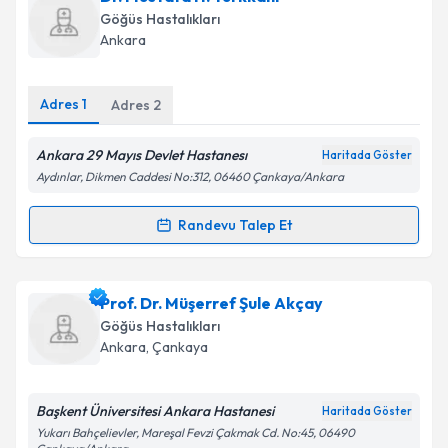
Takvim Talebini Gönder
oluşturun. Size bu uzmandan randevu almanız için bir
Göğüs Hastalıkları
takvim hazırlandığında e-posta ile bilgilendireceğiz.
Ankara
E-posta Adresiniz
Adres
1
Adres
2
Ankara 29 Mayıs Devlet Hastanesı
Haritada Göster
Kişisel verilerimin işlenmesine ilişkin
Aydınlatma
Aydınlar, Dikmen Caddesi No:312, 06460 Çankaya/Ankara
Metni
'ni okudum ve kişisel verilerimin belirtilen
kapsamda işlenmesini kabul ediyorum.
Randevu Talep Et
Randevu Takvimi Talebi
Takvim Talebini Gönder
Dr. Mustafa H. Türkkanı
için randevu takvimi talebi
Prof. Dr. Müşerref Şule Akçay
oluşturun. Size bu uzmandan randevu almanız için bir
Göğüs Hastalıkları
takvim hazırlandığında e-posta ile bilgilendireceğiz.
Ankara
, Çankaya
E-posta Adresiniz
Başkent Üniversitesi Ankara Hastanesi
Haritada Göster
Yukarı Bahçelievler, Mareşal Fevzi Çakmak Cd. No:45, 06490