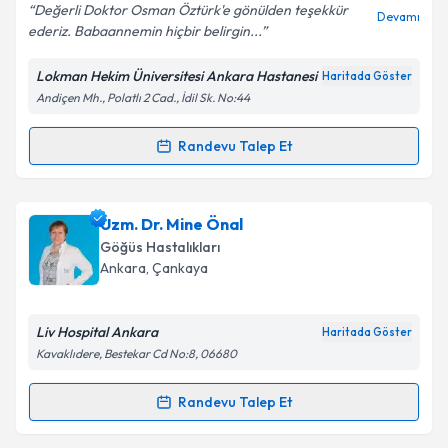
Değerli Doktor Osman Öztürk'e gönülden teşekkür
Devamı
ederiz. Babaannemin hiçbir belirgin...
Lokman Hekim Üniversitesi Ankara Hastanesi
Haritada Göster
Andiçen Mh., Polatlı 2 Cad., İdil Sk. No:44
Randevu Talep Et
Randevu Takvimi Talebi
Uzm. Dr. Osman Öztürk
için randevu takvimi talebi
Uzm. Dr. Mine Önal
oluşturun. Size bu uzmandan randevu almanız için bir
Göğüs Hastalıkları
takvim hazırlandığında e-posta ile bilgilendireceğiz.
Ankara
, Çankaya
E-posta Adresiniz
Liv Hospital Ankara
Haritada Göster
Kavaklıdere, Bestekar Cd No:8, 06680
Kişisel verilerimin işlenmesine ilişkin
Aydınlatma
Randevu Talep Et
Randevu Takvimi Talebi
Metni
'ni okudum ve kişisel verilerimin belirtilen
kapsamda işlenmesini kabul ediyorum.