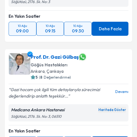
Söğütözü, 2176. Sk. No: 3
En Yakın Saatler
10 Ağu
10 Ağu
10 Ağu
Daha Fazla
09:00
09:15
09:30
Prof. Dr. Gazi Gülbaş
Göğüs Hastalıkları
Ankara
, Çankaya
5
(
8
Değerlendirme)
Gazi hocam çok ilgili tüm detaylarıyla sürecimizi
Devamı
değerlendirip anlattı teşekkür...
Medicana Ankara Hastanesi
Haritada Göster
Söğütözü, 2176. Sk. No: 3, 06510
En Yakın Saatler