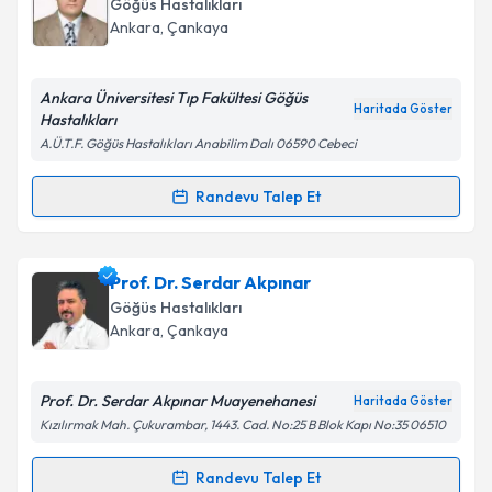
Takvim Talebini Gönder
Göğüs Hastalıkları
için bir takvim hazırlandığında e-posta ile
Ankara
, Çankaya
bilgilendireceğiz.
E-posta Adresiniz
Ankara Üniversitesi Tıp Fakültesi Göğüs
Haritada Göster
Hastalıkları
A.Ü.T.F. Göğüs Hastalıkları Anabilim Dalı 06590 Cebeci
Kişisel verilerimin işlenmesine ilişkin
Aydınlatma
Randevu Talep Et
Randevu Takvimi Talebi
Metni
'ni okudum ve kişisel verilerimin belirtilen
kapsamda işlenmesini kabul ediyorum.
Prof. Dr. Turan Acıcan
için randevu takvimi talebi
Prof. Dr. Serdar Akpınar
oluşturun. Size bu uzmandan randevu almanız için bir
Takvim Talebini Gönder
Göğüs Hastalıkları
takvim hazırlandığında e-posta ile bilgilendireceğiz.
Ankara
, Çankaya
E-posta Adresiniz
Prof. Dr. Serdar Akpınar Muayenehanesi
Haritada Göster
Kızılırmak Mah. Çukurambar, 1443. Cad. No:25 B Blok Kapı No:35 06510
Kişisel verilerimin işlenmesine ilişkin
Aydınlatma
Randevu Talep Et
Randevu Takvimi Talebi