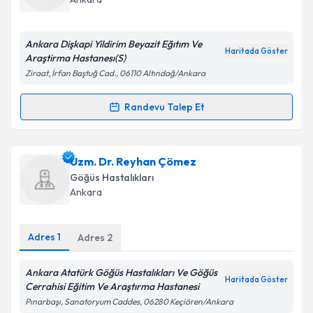
E-posta Adresiniz
Ankara Dişkapi Yildirim Beyazit Eğıtım Ve
Haritada Göster
Araştirma Hastanesı(S)
Ziraat, İrfan Baştuğ Cad., 06110 Altındağ/Ankara
Kişisel verilerimin işlenmesine ilişkin
Aydınlatma
Metni
'ni okudum ve kişisel verilerimin belirtilen
Randevu Talep Et
Randevu Takvimi Talebi
kapsamda işlenmesini kabul ediyorum.
Doç. Dr. Recai Ergün
için randevu takvimi talebi
Uzm. Dr. Reyhan Çömez
Takvim Talebini Gönder
oluşturun. Size bu uzmandan randevu almanız için bir
Göğüs Hastalıkları
takvim hazırlandığında e-posta ile bilgilendireceğiz.
Ankara
E-posta Adresiniz
Adres
1
Adres
2
Ankara Atatürk Göğüs Hastalıkları Ve Göğüs
Haritada Göster
Kişisel verilerimin işlenmesine ilişkin
Aydınlatma
Cerrahisi Eğitim Ve Araştırma Hastanesi
Metni
'ni okudum ve kişisel verilerimin belirtilen
Pınarbaşı, Sanatoryum Caddes, 06280 Keçiören/Ankara