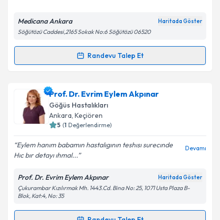
E-posta Adresiniz
Medicana Ankara
Haritada Göster
Söğütözü Caddesi,2165 Sokak No:6 Söğütözü 06520
Randevu Talep Et
Randevu Takvimi Talebi
Kişisel verilerimin işlenmesine ilişkin
Aydınlatma
Metni
'ni okudum ve kişisel verilerimin belirtilen
kapsamda işlenmesini kabul ediyorum.
Uzm. Dr. Nihal Başay
için randevu takvimi talebi
Prof. Dr. Evrim Eylem Akpınar
oluşturun. Size bu uzmandan randevu almanız için bir
Göğüs Hastalıkları
takvim hazırlandığında e-posta ile bilgilendireceğiz.
Takvim Talebini Gönder
Ankara
, Keçiören
5
(
1
Değerlendirme)
E-posta Adresiniz
Eylem hanım babamın hastalıgının teshısı surecınde
Devamı
Hıc bır detayı ıhmal...
Prof. Dr. Evrim Eylem Akpınar
Haritada Göster
Kişisel verilerimin işlenmesine ilişkin
Aydınlatma
Çukurambar Kızılırmak Mh. 1443.Cd. Bina No: 25, 1071 Usta Plaza B-
Metni
'ni okudum ve kişisel verilerimin belirtilen
Blok, Kat:4, No: 35
kapsamda işlenmesini kabul ediyorum.
Randevu Talep Et