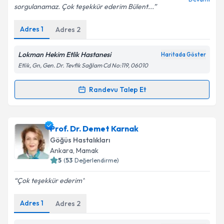
sorgulanamaz. Çok teşekkür ederim Bülent...
Adres
1
Adres
2
Kişisel verilerimin işlenmesine ilişkin
Aydınlatma
Metni
'ni okudum ve kişisel verilerimin belirtilen
Lokman Hekim Etlik Hastanesi
Haritada Göster
kapsamda işlenmesini kabul ediyorum.
Etlik, Gn, Gen. Dr. Tevfik Sağlam Cd No:119, 06010
Randevu Talep Et
Takvim Talebini Gönder
Randevu Takvimi Talebi
Prof. Dr. Bülent Bozkurt
için randevu takvimi talebi
Prof. Dr. Demet Karnak
oluşturun. Size bu uzmandan randevu almanız için bir
Göğüs Hastalıkları
takvim hazırlandığında e-posta ile bilgilendireceğiz.
Ankara
, Mamak
5
(
53
Değerlendirme)
E-posta Adresiniz
Çok teşekkür ederim
Adres
1
Adres
2
Kişisel verilerimin işlenmesine ilişkin
Aydınlatma