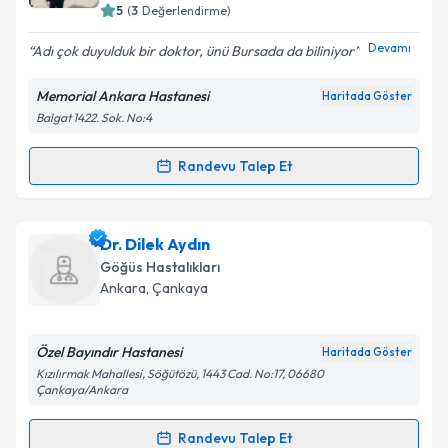
5
(
3
Değerlendirme)
E-posta Adresiniz
Devamı
Adı çok duyulduk bir doktor, ünü Bursada da biliniyor
Memorial Ankara Hastanesi
Haritada Göster
Balgat 1422. Sok. No:4
Kişisel verilerimin işlenmesine ilişkin
Aydınlatma
Metni
'ni okudum ve kişisel verilerimin belirtilen
kapsamda işlenmesini kabul ediyorum.
Randevu Talep Et
Randevu Takvimi Talebi
Takvim Talebini Gönder
Prof. Dr. Metin Özkan
için randevu takvimi talebi
Dr. Dilek Aydın
oluşturun. Size bu uzmandan randevu almanız için bir
Göğüs Hastalıkları
takvim hazırlandığında e-posta ile bilgilendireceğiz.
Ankara
, Çankaya
E-posta Adresiniz
Özel Bayındır Hastanesi
Haritada Göster
Kızılırmak Mahallesi, Söğütözü, 1443 Cad. No:17, 06680
Çankaya/Ankara
Kişisel verilerimin işlenmesine ilişkin
Aydınlatma
Randevu Talep Et
Metni
'ni okudum ve kişisel verilerimin belirtilen