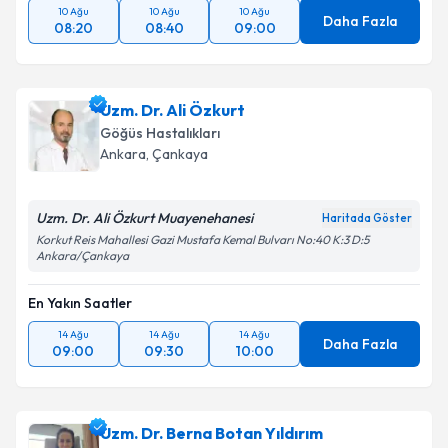
10 Ağu
10 Ağu
10 Ağu
Daha Fazla
08:20
08:40
09:00
Uzm. Dr. Ali Özkurt
Göğüs Hastalıkları
Ankara
, Çankaya
Uzm. Dr. Ali Özkurt Muayenehanesi
Haritada Göster
Korkut Reis Mahallesi Gazi Mustafa Kemal Bulvarı No:40 K:3 D:5
Ankara/Çankaya
En Yakın Saatler
14 Ağu
14 Ağu
14 Ağu
Daha Fazla
09:00
09:30
10:00
Uzm. Dr. Berna Botan Yıldırım