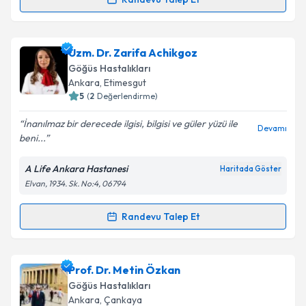
Randevu Takvimi Talebi
Takvim Talebini Gönder
Prof. Dr. Evrim Eylem Akpınar
için randevu takvimi
Uzm. Dr. Zarifa Achikgoz
talebi oluşturun. Size bu uzmandan randevu almanız
Göğüs Hastalıkları
için bir takvim hazırlandığında e-posta ile
Ankara
, Etimesgut
bilgilendireceğiz.
5
(
2
Değerlendirme)
E-posta Adresiniz
İnanılmaz bir derecede ilgisi, bilgisi ve güler yüzü ile
Devamı
beni...
A Life Ankara Hastanesi
Haritada Göster
Elvan, 1934. Sk. No:4, 06794
Kişisel verilerimin işlenmesine ilişkin
Aydınlatma
Metni
'ni okudum ve kişisel verilerimin belirtilen
kapsamda işlenmesini kabul ediyorum.
Randevu Talep Et
Randevu Takvimi Talebi
Takvim Talebini Gönder
Uzm. Dr. Zarifa Achikgoz
için randevu takvimi talebi
Prof. Dr. Metin Özkan
oluşturun. Size bu uzmandan randevu almanız için bir
Göğüs Hastalıkları
takvim hazırlandığında e-posta ile bilgilendireceğiz.
Ankara
, Çankaya