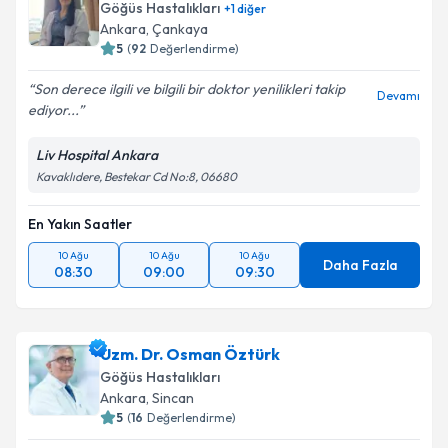
Göğüs Hastalıkları
+
1
diğer
Ankara
, Çankaya
5
(
92
Değerlendirme)
Son derece ilgili ve bilgili bir doktor yenilikleri takip
Devamı
ediyor...
Liv Hospital Ankara
Kavaklıdere, Bestekar Cd No:8, 06680
En Yakın Saatler
10 Ağu
10 Ağu
10 Ağu
Daha Fazla
08:30
09:00
09:30
Uzm. Dr. Osman Öztürk
Göğüs Hastalıkları
Ankara
, Sincan
5
(
16
Değerlendirme)