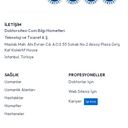
İLETİŞİM
Doktorsitesi Com Bilgi Hizmetleri
Teknoloji ve Ticaret A.Ş.
Maslak Mah. Ahi Evran Cd. A.O.S 55 Sokak No:2 Aksoy Plaza Giriş
Kat Kolektif House
İstanbul, Türkiye
SAĞLIK
PROFESYONELLER
Uzmanlar
Doktorlar İçin
Uzmanlık Alanları
Web Siteniz İçin
Hastalıklar
Kariyer
İşe Alım
Hizmetler
Hastaneler