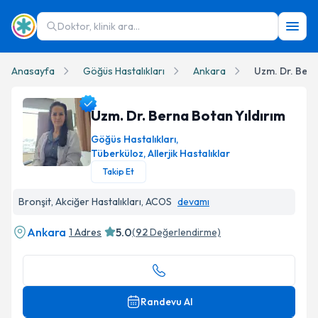
Doktor, klinik ara...
Anasayfa
Göğüs Hastalıkları
Ankara
Uzm. Dr. Bern
Uzm. Dr. Berna Botan Yıldırım
Göğüs Hastalıkları
,
Tüberküloz, Allerjik Hastalıklar
Takip Et
Uzm. Dr. Berna Botan Yıldırım Profil Fotoğrafı
Bronşit, Akciğer Hastalıkları, ACOS
devamı
Ankara
5.0
1 Adres
(
92
Değerlendirme)
Randevu Al