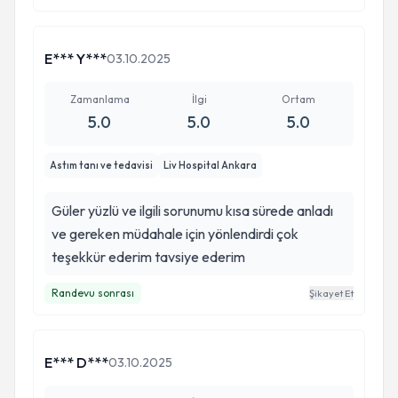
E*** Y***
03.10.2025
Zamanlama
İlgi
Ortam
5.0
5.0
5.0
Astım tanı ve tedavisi
Liv Hospital Ankara
Güler yüzlü ve ilgili sorunumu kısa sürede anladı
ve gereken müdahale için yönlendirdi çok
teşekkür ederim tavsiye ederim
Randevu sonrası
Şikayet Et
E*** D***
03.10.2025