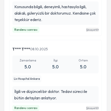
Konusunda bilgili, deneyimli, hastasıyla ilgili,
alakalı, güleryüzlü bir doktorumuz. Kendisine çok
teşekkür ederiz.
Randevu sonrası
Şikayet Et
T*** T***
08.10.2025
Zamanlama
İlgi
Ortam
5.0
5.0
5.0
Liv Hospital Ankara
İlgili ve düşünceli bir doktor. Tedavi süreci ile
bütün detayları anlatıyor.
Randevu sonrası
Şikayet Et