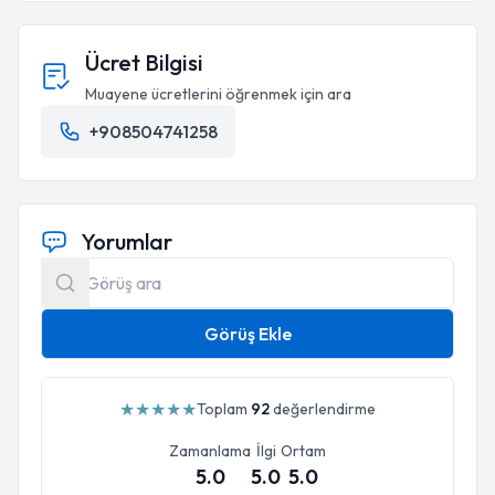
Ücret Bilgisi
Muayene ücretlerini öğrenmek için ara
+908504741258
Yorumlar
Görüş Ekle
★
★
★
★
★
Toplam
92
değerlendirme
Zamanlama
İlgi
Ortam
5.0
5.0
5.0