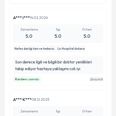
A*** I***
14.02.2026
Zamanlama
İlgi
Ortam
5.0
5.0
5.0
Nefes darlığı tanı ve tedavisi
Liv Hospital Ankara
Son derece ilgili ve bilgili bir doktor yenilikleri
takip ediyor hastaya yaklaşımı cok iyi
Randevu sonrası
Şikayet Et
A*** K***
08.12.2025
Zamanlama
İlgi
Ortam