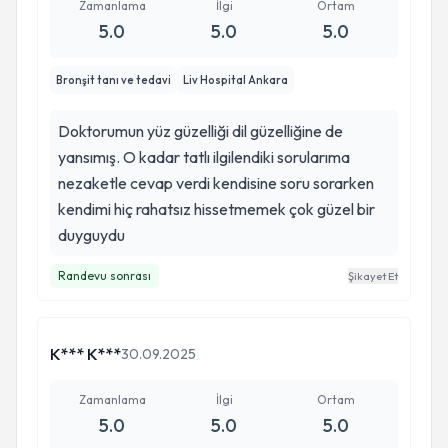
Zamanlama
İlgi
Ortam
5.0
5.0
5.0
Bronşit tanı ve tedavi
Liv Hospital Ankara
Doktorumun yüz güzelliği dil güzelliğine de
yansımış. O kadar tatlı ilgilendiki sorularıma
nezaketle cevap verdi kendisine soru sorarken
kendimi hiç rahatsız hissetmemek çok güzel bir
duyguydu
Randevu sonrası
Şikayet Et
K*** K***
30.09.2025
Zamanlama
İlgi
Ortam
5.0
5.0
5.0