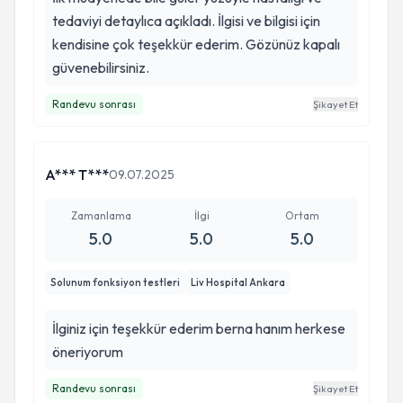
tedaviyi detaylıca açıkladı. İlgisi ve bilgisi için
kendisine çok teşekkür ederim. Gözünüz kapalı
güvenebilirsiniz.
Randevu sonrası
Şikayet Et
A*** T***
09.07.2025
Zamanlama
İlgi
Ortam
5.0
5.0
5.0
Solunum fonksiyon testleri
Liv Hospital Ankara
İlginiz için teşekkür ederim berna hanım herkese
öneriyorum
Randevu sonrası
Şikayet Et