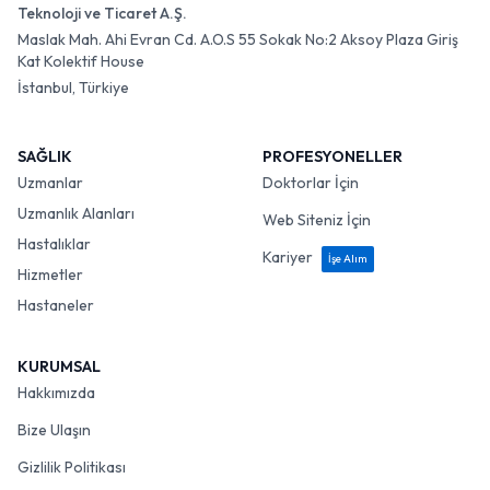
Teknoloji ve Ticaret A.Ş.
Maslak Mah. Ahi Evran Cd. A.O.S 55 Sokak No:2 Aksoy Plaza Giriş
Kat Kolektif House
İstanbul, Türkiye
SAĞLIK
PROFESYONELLER
Uzmanlar
Doktorlar İçin
Uzmanlık Alanları
Web Siteniz İçin
Hastalıklar
Kariyer
İşe Alım
Hizmetler
Hastaneler
KURUMSAL
Hakkımızda
Bize Ulaşın
Gizlilik Politikası