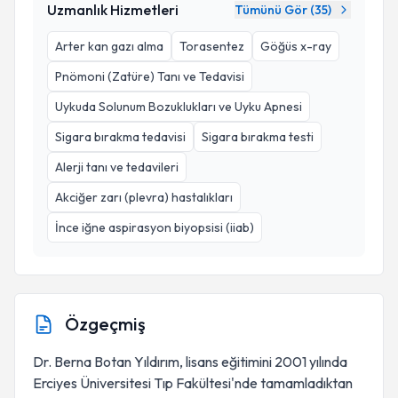
Uzmanlık Hizmetleri
Tümünü Gör (
35
)
Arter kan gazı alma
Torasentez
Göğüs x-ray
Pnömoni (Zatüre) Tanı ve Tedavisi
Uykuda Solunum Bozuklukları ve Uyku Apnesi
Sigara bırakma tedavisi
Sigara bırakma testi
Alerji tanı ve tedavileri
Akciğer zarı (plevra) hastalıkları
İnce iğne aspirasyon biyopsisi (iiab)
Özgeçmiş
Dr. Berna Botan Yıldırım, lisans eğitimini 2001 yılında
Erciyes Üniversitesi Tıp Fakültesi'nde tamamladıktan