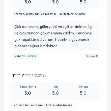
5.0
5.0
5.0
Kronik Öksürük Tanı ve Tedavisi
Liv Hospital Ankara
Çok donanımlı, güleryüzlü ve ilgili bir doktor. İlgi
ve alakasından çok memnun kaldım. Kendisine
çok teşekkür ediyorum. Kesinlikle güvenerek
gidebileceğiniz bir doktor.
Randevu sonrası
Şikayet Et
T*** Y***
17.10.2025
Zamanlama
İlgi
Ortam
5.0
5.0
5.0
Zatürre tanı ve tedavi
Liv Hospital Ankara