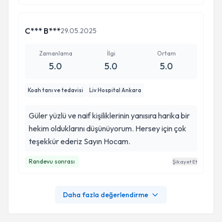
C*** B***
29.05.2025
Zamanlama
İlgi
Ortam
5.0
5.0
5.0
Koah tanı ve tedavisi
Liv Hospital Ankara
Güler yüzlü ve naif kişiliklerinin yanısıra harika bir
hekim olduklarını düşünüyorum. Hersey için çok
teşekkür ederiz Sayın Hocam.
Randevu sonrası
Şikayet Et
Daha fazla değerlendirme