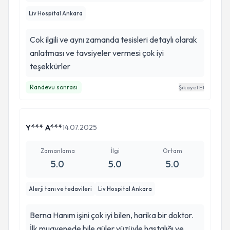
Liv Hospital Ankara
Cok ilgili ve aynı zamanda tesisleri detaylı olarak
anlatması ve tavsiyeler vermesi çok iyi
teşekkürler
Randevu sonrası
Şikayet Et
Y*** A***
14.07.2025
Zamanlama
İlgi
Ortam
5.0
5.0
5.0
Alerji tanı ve tedavileri
Liv Hospital Ankara
Berna Hanım işini çok iyi bilen, harika bir doktor.
İlk muayenede bile güler yüzüyle hastalığı ve