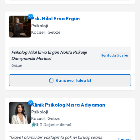
Klinik Psikolog Hediye Aydın
için randevu takvimi
Psk. Hilal Erva Ergün
talebi oluşturun. Size bu uzmandan randevu almanız
Psikoloji
için bir takvim hazırlandığında e-posta ile
Kocaeli
, Gebze
bilgilendireceğiz.
E-posta Adresiniz
Psikolog Hilal Erva Ergün Nokta Psikoliji
Haritada Göster
Danışmanlık Merkezi
Gebze
Kişisel verilerimin işlenmesine ilişkin
Aydınlatma
Randevu Talep Et
Randevu Takvimi Talebi
Metni
'ni okudum ve kişisel verilerimin belirtilen
kapsamda işlenmesini kabul ediyorum.
Psk. Hilal Erva Ergün
için randevu takvimi talebi
Klinik Psikolog Mısra Adıyaman
oluşturun. Size bu uzmandan randevu almanız için bir
Takvim Talebini Gönder
Psikoloji
takvim hazırlandığında e-posta ile bilgilendireceğiz.
Kocaeli
, Gebze
5
(
1
Değerlendirme)
E-posta Adresiniz
Gayet olumlu bir yaklaşımla çok iyi birkaç seans
Devamı