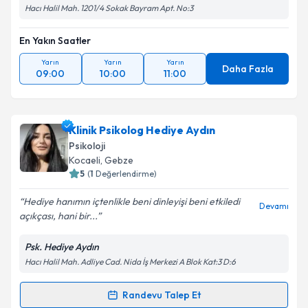
Hacı Halil Mah. 1201/4 Sokak Bayram Apt. No:3
En Yakın Saatler
Yarın
Yarın
Yarın
Daha Fazla
09:00
10:00
11:00
Klinik Psikolog Hediye Aydın
Psikoloji
Kocaeli
, Gebze
5
(
1
Değerlendirme)
Hediye hanımın içtenlikle beni dinleyişi beni etkiledi
Devamı
açıkçası, hani bir...
Psk. Hediye Aydın
Hacı Halil Mah. Adliye Cad. Nida İş Merkezi A Blok Kat:3 D:6
Randevu Talep Et
Randevu Takvimi Talebi