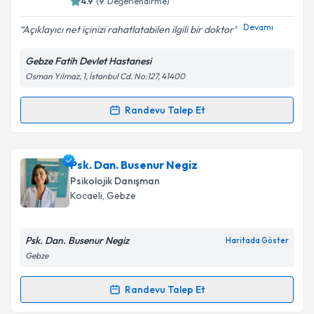
4.9
(
9
Değerlendirme)
E-posta Adresiniz
Devamı
Açıklayıcı net içinizi rahatlatabilen ilgili bir doktor
Gebze Fatih Devlet Hastanesi
Osman Yılmaz, 1, İstanbul Cd. No:127, 41400
Kişisel verilerimin işlenmesine ilişkin
Aydınlatma
Metni
'ni okudum ve kişisel verilerimin belirtilen
Randevu Talep Et
Randevu Takvimi Talebi
kapsamda işlenmesini kabul ediyorum.
Uzm. Dr. Mustafa Oğuz
için randevu takvimi talebi
Psk. Dan. Busenur Negiz
Takvim Talebini Gönder
oluşturun. Size bu uzmandan randevu almanız için bir
Psikolojik Danışman
takvim hazırlandığında e-posta ile bilgilendireceğiz.
Kocaeli
, Gebze
E-posta Adresiniz
Psk. Dan. Busenur Negiz
Haritada Göster
Gebze
Kişisel verilerimin işlenmesine ilişkin
Aydınlatma
Randevu Talep Et
Randevu Takvimi Talebi
Metni
'ni okudum ve kişisel verilerimin belirtilen