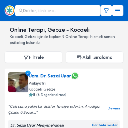
Doktor, klinik ara...
Online Terapi, Gebze - Kocaeli
Kocaeli
,
Gebze
içinde toplam
9
Online Terapi hizmeti sunan
psikolog
bulundu.
Filtrele
Akıllı Sıralama
Uzm. Dr. Sezai Uyar
Psikiyatri
Kocaeli
, Gebze
5
(
6
Değerlendirme)
Cok cana yakin bir doktor tavsiye ederim. Aradigiz
Devamı
Çözümü Sezai...
Dr. Sezai Uyar Muayenehanesi
Haritada Göster