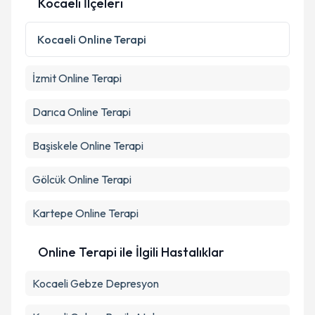
Kocaeli İlçeleri
Kişisel verilerimin işlenmesine ilişkin
Aydınlatma
Metni
'ni okudum ve kişisel verilerimin belirtilen
Kocaeli
Online Terapi
kapsamda işlenmesini kabul ediyorum.
İzmit
Online Terapi
Takvim Talebini Gönder
Darıca
Online Terapi
Başiskele
Online Terapi
Gölcük
Online Terapi
Kartepe
Online Terapi
Online Terapi ile İlgili Hastalıklar
Kocaeli Gebze Depresyon