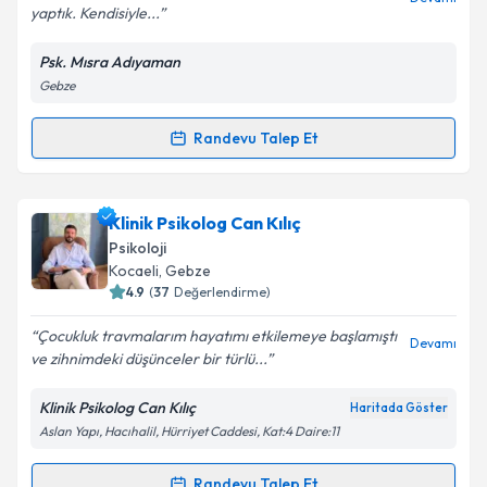
yaptık. Kendisiyle...
Psk. Mısra Adıyaman
Kişisel verilerimin işlenmesine ilişkin
Aydınlatma
Gebze
Metni
'ni okudum ve kişisel verilerimin belirtilen
kapsamda işlenmesini kabul ediyorum.
Randevu Talep Et
Randevu Takvimi Talebi
Takvim Talebini Gönder
Klinik Psikolog Mısra Adıyaman
için randevu
Klinik Psikolog Can Kılıç
takvimi talebi oluşturun. Size bu uzmandan randevu
Psikoloji
almanız için bir takvim hazırlandığında e-posta ile
Kocaeli
, Gebze
bilgilendireceğiz.
4.9
(
37
Değerlendirme)
E-posta Adresiniz
Çocukluk travmalarım hayatımı etkilemeye başlamıştı
Devamı
ve zihnimdeki düşünceler bir türlü...
Klinik Psikolog Can Kılıç
Haritada Göster
Aslan Yapı, Hacıhalil, Hürriyet Caddesi, Kat:4 Daire:11
Kişisel verilerimin işlenmesine ilişkin
Aydınlatma
Metni
'ni okudum ve kişisel verilerimin belirtilen
kapsamda işlenmesini kabul ediyorum.
Randevu Talep Et