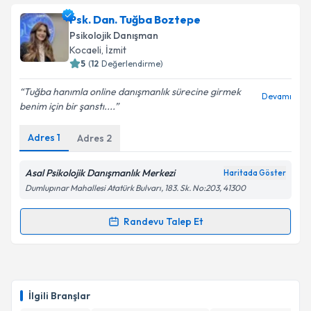
Takvim Talebini Gönder
Psk. Dan. Furkan Bayram
için randevu takvimi talebi
Psk. Dan. Tuğba Boztepe
oluşturun. Size bu uzmandan randevu almanız için bir
Psikolojik Danışman
takvim hazırlandığında e-posta ile bilgilendireceğiz.
Kocaeli
, İzmit
5
(
12
Değerlendirme)
E-posta Adresiniz
Tuğba hanımla online danışmanlık sürecine girmek
Devamı
benim için bir şanstı....
Adres
1
Adres
2
Kişisel verilerimin işlenmesine ilişkin
Aydınlatma
Metni
'ni okudum ve kişisel verilerimin belirtilen
kapsamda işlenmesini kabul ediyorum.
Asal Psikolojik Danışmanlık Merkezi
Haritada Göster
Dumlupınar Mahallesi Atatürk Bulvarı, 183. Sk. No:203, 41300
Takvim Talebini Gönder
Randevu Talep Et
Randevu Takvimi Talebi
Psk. Dan. Tuğba Boztepe
için randevu takvimi talebi
oluşturun. Size bu uzmandan randevu almanız için bir
İlgili Branşlar
takvim hazırlandığında e-posta ile bilgilendireceğiz.