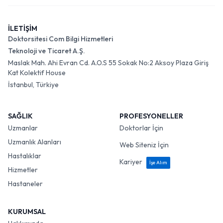
İLETİŞİM
Doktorsitesi Com Bilgi Hizmetleri
Teknoloji ve Ticaret A.Ş.
Maslak Mah. Ahi Evran Cd. A.O.S 55 Sokak No:2 Aksoy Plaza Giriş
Kat Kolektif House
İstanbul, Türkiye
SAĞLIK
PROFESYONELLER
Uzmanlar
Doktorlar İçin
Uzmanlık Alanları
Web Siteniz İçin
Hastalıklar
Kariyer
İşe Alım
Hizmetler
Hastaneler
KURUMSAL