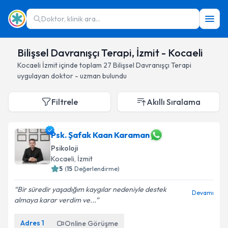
Doktor, klinik ara...
Bilişsel Davranışçı Terapi, İzmit - Kocaeli
Kocaeli
İzmit
içinde toplam
27
Bilişsel Davranışçı Terapi
uygulayan doktor - uzman bulundu
Filtrele
Akıllı Sıralama
Psk. Şafak Kaan Karaman
Psikoloji
Kocaeli
, İzmit
5
(
15
Değerlendirme)
Bir süredir yaşadığım kaygılar nedeniyle destek
Devamı
almaya karar verdim ve...
Adres
1
Online Görüşme