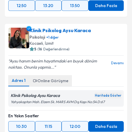
12:50
13:20
13:50
Daha Fazla
Klinik Psikolog Aysu Karaca
Psikoloji
+
1
diğer
Kocaeli
, İzmit
5
(
16
Değerlendirme)
Aysu hanım benim hayatımdaki en buyuk dönüm
Devamı
noktası. Onunla yapmis...
Adres
1
Online Görüşme
Klinik Psikolog Aysu Karaca
Haritada Göster
Yahyakaptan Mah. Elzem Sk. MARS AVM Dış Kapı No:54 D:67
En Yakın Saatler
10:30
11:15
12:00
Daha Fazla