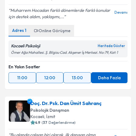
5
(
50
Değerlendirme)
Muharrem Hocadan farklı dönemlerde farklı konular
Devamı
için destek aldım, yaklaşımı,...
Adres
1
Online Görüşme
Kocaeli Psikoloji
Haritada Göster
Ömer Ağa Mahallesi. Ş. Bilgisu Cad. Akşener İş Merkezi. No:79, Kat: 1
En Yakın Saatler
11:00
12:00
13:00
Daha Fazla
Doç. Dr. Psk. Dan Ümit Sahranç
Psikolojik Danışman
Kocaeli
, İzmit
4.9
(
37
Değerlendirme)