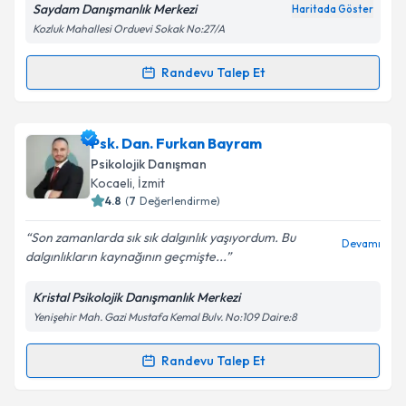
E-posta Adresiniz
Saydam Danışmanlık Merkezi
Haritada Göster
Kozluk Mahallesi Orduevi Sokak No:27/A
Randevu Talep Et
Randevu Takvimi Talebi
Kişisel verilerimin işlenmesine ilişkin
Aydınlatma
Metni
'ni okudum ve kişisel verilerimin belirtilen
kapsamda işlenmesini kabul ediyorum.
Psk. Dan. İrem Gürsoy
için randevu takvimi talebi
Psk. Dan. Furkan Bayram
oluşturun. Size bu uzmandan randevu almanız için bir
Psikolojik Danışman
takvim hazırlandığında e-posta ile bilgilendireceğiz.
Takvim Talebini Gönder
Kocaeli
, İzmit
4.8
(
7
Değerlendirme)
E-posta Adresiniz
Son zamanlarda sık sık dalgınlık yaşıyordum. Bu
Devamı
dalgınlıkların kaynağının geçmişte...
Kristal Psikolojik Danışmanlık Merkezi
Kişisel verilerimin işlenmesine ilişkin
Aydınlatma
Yenişehir Mah. Gazi Mustafa Kemal Bulv. No:109 Daire:8
Metni
'ni okudum ve kişisel verilerimin belirtilen
kapsamda işlenmesini kabul ediyorum.
Randevu Talep Et
Randevu Takvimi Talebi