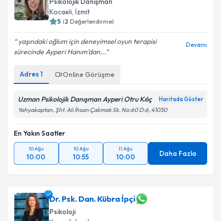
Psikolojik Danışman
Kocaeli
, İzmit
5
(
2
Değerlendirme)
yaşındaki oğlum için deneyimsel oyun terapisi
Devamı
sürecinde Ayperi Hanım’dan...
Adres
1
Online Görüşme
Uzman Psikolojik Danışman Ayperi Otru Kılıç
Haritada Göster
Yahyakaptan, Şht. Ali İhsan Çakmak Sk. No:60 D:6, 41050
En Yakın Saatler
10 Ağu
10 Ağu
11 Ağu
Daha Fazla
10:00
10:55
10:00
Dr. Psk. Dan. Kübra İpçi
Psikoloji