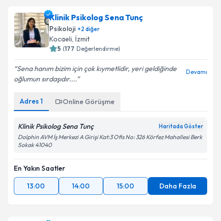
Klinik Psikolog Sena Tunç
Psikoloji
+
2
diğer
Kocaeli
, İzmit
5
(
177
Değerlendirme)
Sena hanım bizim için çok kıymetlidir, yeri geldiğinde
Devamı
oğlumun sırdaşıdır....
Adres
1
Online Görüşme
Klinik Psikolog Sena Tunç
Haritada Göster
Dolphin AVM İş Merkezi A Girişi Kat:3 Ofis No: 326 Körfez Mahallesi Berk
Sokak 41040
En Yakın Saatler
13:00
14:00
15:00
Daha Fazla