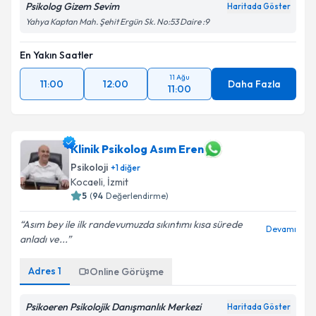
Psikolog Gizem Sevim
Haritada Göster
Yahya Kaptan Mah. Şehit Ergün Sk. No:53 Daire :9
En Yakın Saatler
11 Ağu
11:00
12:00
Daha Fazla
11:00
Klinik Psikolog Asım Eren
Psikoloji
+
1
diğer
Kocaeli
, İzmit
5
(
94
Değerlendirme)
Asım bey ile ilk randevumuzda sıkıntımı kısa sürede
Devamı
anladı ve...
Adres
1
Online Görüşme
Psikoeren Psikolojik Danışmanlık Merkezi
Haritada Göster