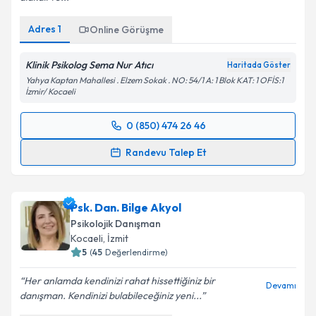
alakalı ve...
Kişisel verilerimin işlenmesine ilişkin
Aydınlatma
Adres
1
Online Görüşme
Metni
'ni okudum ve kişisel verilerimin belirtilen
kapsamda işlenmesini kabul ediyorum.
Klinik Psikolog Sema Nur Atıcı
Haritada Göster
Yahya Kaptan Mahallesi . Elzem Sokak . NO: 54/1 A: 1 Blok KAT: 1 OFİS:1
İzmir/ Kocaeli
Takvim Talebini Gönder
0 (850) 474 26 46
Randevu Takvimi Talebi
Randevu Talep Et
Klinik Psikolog Sema Nur Atıcı
için randevu takvimi
talebi oluşturun. Size bu uzmandan randevu almanız
Psk. Dan. Bilge Akyol
için bir takvim hazırlandığında e-posta ile
bilgilendireceğiz.
Psikolojik Danışman
Kocaeli
, İzmit
E-posta Adresiniz
5
(
45
Değerlendirme)
Her anlamda kendinizi rahat hissettiğiniz bir
Devamı
danışman. Kendinizi bulabileceğiniz yeni...