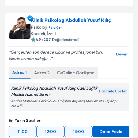
Klinik Psikolog Abdullah Yusuf Kılıç
Psikoloji
+
2
diğer
Kocaeli
, İzmit
4.9
(
207
Değerlendirme)
Gerçekten son derece kibar ve profesyonel biri.
Devamı
İşinde uzman olduğu...
Adres
1
Adres
2
Online Görüşme
Klinik Psikolog Abdullah Yusuf Kılıç Özel Sağlık
Haritada Göster
Meslek Hizmet Birimi
Körfez Mahallesi Berk Sokak Dolphin Alışveriş Merkezi No:1 İç Kapı
No:415
En Yakın Saatler
11:00
12:00
13:00
Daha Fazla