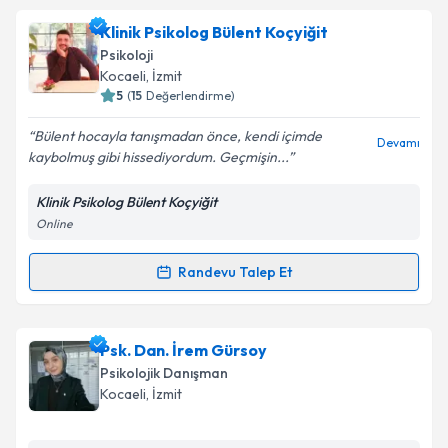
Klinik Psikolog Oğuzcan Aylı
için randevu takvimi
Klinik Psikolog Bülent Koçyiğit
talebi oluşturun. Size bu uzmandan randevu almanız
Psikoloji
için bir takvim hazırlandığında e-posta ile
Kocaeli
, İzmit
bilgilendireceğiz.
5
(
15
Değerlendirme)
E-posta Adresiniz
Bülent hocayla tanışmadan önce, kendi içimde
Devamı
kaybolmuş gibi hissediyordum. Geçmişin...
Klinik Psikolog Bülent Koçyiğit
Online
Kişisel verilerimin işlenmesine ilişkin
Aydınlatma
Metni
'ni okudum ve kişisel verilerimin belirtilen
kapsamda işlenmesini kabul ediyorum.
Randevu Talep Et
Randevu Takvimi Talebi
Takvim Talebini Gönder
Klinik Psikolog Bülent Koçyiğit
için randevu takvimi
Psk. Dan. İrem Gürsoy
talebi oluşturun. Size bu uzmandan randevu almanız
Psikolojik Danışman
için bir takvim hazırlandığında e-posta ile
Kocaeli
, İzmit
bilgilendireceğiz.