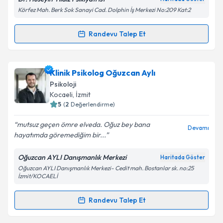
Dr. Hüseyin Yıldız Psikiyatrist
Haritada Göster
Körfez Mah. Berk Sok Sanayi Cad. Dolphin İş Merkezi No:209 Kat:2
Kişisel verilerimin işlenmesine ilişkin
Aydınlatma
Randevu Talep Et
Randevu Takvimi Talebi
Metni
'ni okudum ve kişisel verilerimin belirtilen
kapsamda işlenmesini kabul ediyorum.
Uzm. Dr. Hüseyin Yıldız
için randevu takvimi talebi
Klinik Psikolog Oğuzcan Aylı
Takvim Talebini Gönder
oluşturun. Size bu uzmandan randevu almanız için bir
Psikoloji
takvim hazırlandığında e-posta ile bilgilendireceğiz.
Kocaeli
, İzmit
5
(
2
Değerlendirme)
E-posta Adresiniz
mutsuz geçen ömre elveda. Oğuz bey bana
Devamı
hayatımda göremediğim bir...
Oğuzcan AYLI Danışmanlık Merkezi
Haritada Göster
Kişisel verilerimin işlenmesine ilişkin
Aydınlatma
Oğuzcan AYLI Danışmanlık Merkezi- Cedit mah. Bostanlar sk. no:25
Metni
'ni okudum ve kişisel verilerimin belirtilen
İzmit/KOCAELİ
kapsamda işlenmesini kabul ediyorum.
Randevu Talep Et
Randevu Takvimi Talebi
Takvim Talebini Gönder