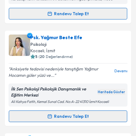
Karabaş Mah. Müneccim Arif Sokak No:14 İğci, Apt. Kat:5, 41060
Takvim Talebini Gönder
Randevu Talep Et
Randevu Takvimi Talebi
Psk. Mustafa Eryılmaz
için randevu takvimi talebi
Psk. Yağmur Beste Efe
oluşturun. Size bu uzmandan randevu almanız için bir
Psikoloji
takvim hazırlandığında e-posta ile bilgilendireceğiz.
Kocaeli
, İzmit
5
(
20
Değerlendirme)
E-posta Adresiniz
Anksiyete tedavisi nedeniyle tanıştığım Yağmur
Devamı
Hocamın güler yüzü ve...
İlk Sen Psikoloji Psikolojik Danışmanlık ve
Kişisel verilerimin işlenmesine ilişkin
Aydınlatma
Haritada Göster
Eğitim Merkezi
Metni
'ni okudum ve kişisel verilerimin belirtilen
Ali Kahya Fatih, Kemal Sunal Cad. No:A-22 41310 İzmit Kocaeli
kapsamda işlenmesini kabul ediyorum.
Randevu Talep Et
Randevu Takvimi Talebi
Takvim Talebini Gönder