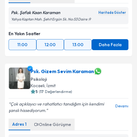
Psk. Şafak Kaan Karaman
Haritada Göster
Yahya Kaptan Mah. Şehit Ergün Sk. No:53 Daire :9
En Yakın Saatler
11:00
12:00
13:00
Daha Fazla
Psk. Gizem Sevim Karaman
Psikoloji
Kocaeli
, İzmit
5
(
17
Değerlendirme)
Çok açıklayıcı ve rahatlatıcı tanıdığım için kendimi
Devamı
şanslı hissediyorum.
Adres
1
Online Görüşme