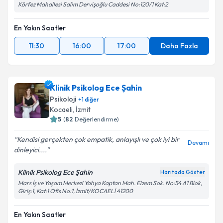
Körfez Mahallesi Salim Dervişoğlu Caddesi No:120/1 Kat:2
En Yakın Saatler
11:30
16:00
17:00
Daha Fazla
Klinik Psikolog Ece Şahin
Psikoloji
+
1
diğer
Kocaeli
, İzmit
5
(
82
Değerlendirme)
Kendisi gerçekten çok empatik, anlayışlı ve çok iyi bir
Devamı
dinleyici....
Klinik Psikolog Ece Şahin
Haritada Göster
Mars İş ve Yaşam Merkezi Yahya Kaptan Mah. Elzem Sok. No:54 A1 Blok,
Giriş:1, Kat:1 Ofis No:1, İzmit/KOCAELİ 41200
En Yakın Saatler