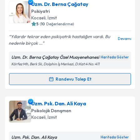
Psk. Yağmur Beste Efe
için randevu takvimi talebi
Uzm. Dr. Berna Çağatay
oluşturun. Size bu uzmandan randevu almanız için bir
Psikiyatri
takvim hazırlandığında e-posta ile bilgilendireceğiz.
Kocaeli
, İzmit
5
(
10
Değerlendirme)
E-posta Adresiniz
Yıllardır tekrar eden psikiyatrik hastalığım vardı. Bu
Devamı
nedenle birçok ...
Uzm. Dr. Berna Çağatay Özel Muayenehanesi
Haritada Göster
Kişisel verilerimin işlenmesine ilişkin
Aydınlatma
Körfez Mh, Berk Sk, Dolphin İş Merkezi, D:Kat:4 No: 411
Metni
'ni okudum ve kişisel verilerimin belirtilen
kapsamda işlenmesini kabul ediyorum.
Randevu Talep Et
Randevu Takvimi Talebi
Takvim Talebini Gönder
Uzm. Dr. Berna Çağatay
için randevu takvimi talebi
Uzm. Psk. Dan. Ali Kaya
oluşturun. Size bu uzmandan randevu almanız için bir
Psikolojik Danışman
takvim hazırlandığında e-posta ile bilgilendireceğiz.
Kocaeli
, İzmit
E-posta Adresiniz