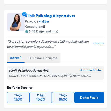
Klinik Psikolog Aleyna Avcı
Psikoloji
+
1
diğer
Kocaeli
, İzmit
5
(
15
Değerlendirme)
Gerçekten sorunları dinleyerek çözüm odaklı çalışan
Devamı
birisi kendisi şuanki aşamada...
Adres
1
Online Görüşme
Klinik Psikolog Aleyna Avcı
Haritada Göster
KÖRFEZ MAH. BERK SOK. DOLPHİN ALIŞVERİŞ MERKEZİ D211
En Yakın Saatler
13 Ağu
13 Ağu
13 Ağu
Daha Fazla
15:30
16:30
18:00