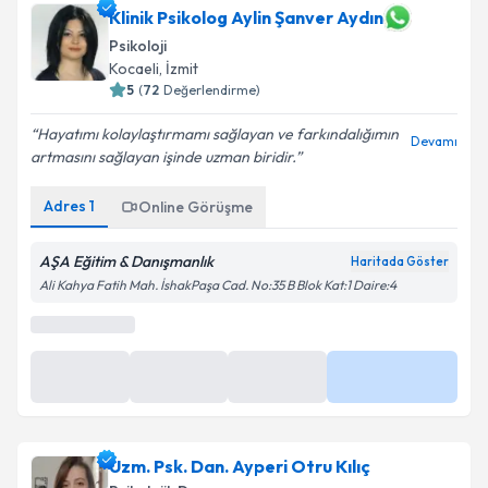
Klinik Psikolog Aylin Şanver Aydın
Psikoloji
Kocaeli
, İzmit
5
(
72
Değerlendirme)
Hayatımı kolaylaştırmamı sağlayan ve farkındalığımın
Devamı
artmasını sağlayan işinde uzman biridir.
Adres
1
Online Görüşme
AŞA Eğitim & Danışmanlık
Haritada Göster
Ali Kahya Fatih Mah. İshakPaşa Cad. No:35 B Blok Kat:1 Daire:4
En Yakın Saatler
11 Ağu
11 Ağu
11 Ağu
Daha Fazla
15:30
16:00
16:30
Uzm. Psk. Dan. Ayperi Otru Kılıç