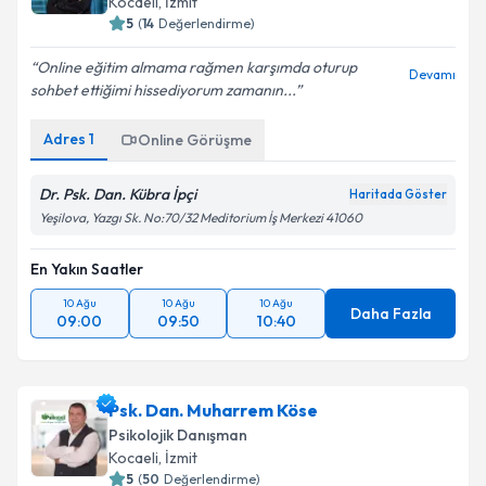
Kocaeli
, İzmit
5
(
14
Değerlendirme)
Online eğitim almama rağmen karşımda oturup
Devamı
sohbet ettiğimi hissediyorum zamanın...
Adres
1
Online Görüşme
Dr. Psk. Dan. Kübra İpçi
Haritada Göster
Yeşilova, Yazgı Sk. No:70/32 Meditorium İş Merkezi 41060
En Yakın Saatler
10 Ağu
10 Ağu
10 Ağu
Daha Fazla
09:00
09:50
10:40
Psk. Dan. Muharrem Köse
Psikolojik Danışman
Kocaeli
, İzmit