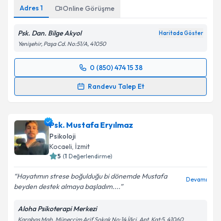
Kişisel verilerimin işlenmesine ilişkin
Aydınlatma
Adres
1
Online Görüşme
Metni
'ni okudum ve kişisel verilerimin belirtilen
kapsamda işlenmesini kabul ediyorum.
Psk. Dan. Bilge Akyol
Haritada Göster
Yenişehir, Paşa Cd. No:51/A, 41050
Takvim Talebini Gönder
0 (850) 474 15 38
Randevu Takvimi Talebi
Randevu Talep Et
Psk. Dan. Bilge Akyol
için randevu takvimi talebi
oluşturun. Size bu uzmandan randevu almanız için bir
Psk. Mustafa Eryılmaz
takvim hazırlandığında e-posta ile bilgilendireceğiz.
Psikoloji
E-posta Adresiniz
Kocaeli
, İzmit
5
(
1
Değerlendirme)
Hayatımın strese boğulduğu bi dönemde Mustafa
Devamı
beyden destek almaya başladım....
Kişisel verilerimin işlenmesine ilişkin
Aydınlatma
Metni
'ni okudum ve kişisel verilerimin belirtilen
Aloha Psikoterapi Merkezi
kapsamda işlenmesini kabul ediyorum.