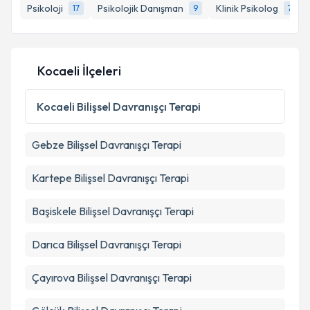
Psikoloji
Psikolojik Danışman
Klinik Psikolog
17
9
7
E-posta Adresiniz
Kocaeli İlçeleri
Kişisel verilerimin işlenmesine ilişkin
Aydınlatma
Metni
'ni okudum ve kişisel verilerimin belirtilen
Kocaeli
Bilişsel Davranışçı Terapi
kapsamda işlenmesini kabul ediyorum.
Gebze
Bilişsel Davranışçı Terapi
Takvim Talebini Gönder
Kartepe
Bilişsel Davranışçı Terapi
Başiskele
Bilişsel Davranışçı Terapi
Darıca
Bilişsel Davranışçı Terapi
Çayırova
Bilişsel Davranışçı Terapi