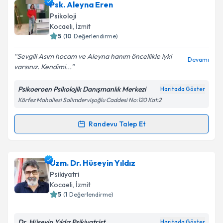
Psk. Nilay Ulusoy Erdem
için randevu takvimi talebi
Psk. Aleyna Eren
oluşturun. Size bu uzmandan randevu almanız için bir
Psikoloji
takvim hazırlandığında e-posta ile bilgilendireceğiz.
Kocaeli
, İzmit
5
(
10
Değerlendirme)
E-posta Adresiniz
Sevgili Asım hocam ve Aleyna hanım öncellikle iyki
Devamı
varsınız. Kendimi...
Psikoeroen Psikolojik Danışmanlık Merkezi
Haritada Göster
Kişisel verilerimin işlenmesine ilişkin
Aydınlatma
Körfez Mahallesi Salimdervişoğlu Caddesi No:120 Kat:2
Metni
'ni okudum ve kişisel verilerimin belirtilen
kapsamda işlenmesini kabul ediyorum.
Randevu Talep Et
Randevu Takvimi Talebi
Takvim Talebini Gönder
Psk. Aleyna Eren
için randevu takvimi talebi
Uzm. Dr. Hüseyin Yıldız
oluşturun. Size bu uzmandan randevu almanız için bir
Psikiyatri
takvim hazırlandığında e-posta ile bilgilendireceğiz.
Kocaeli
, İzmit
5
(
1
Değerlendirme)
E-posta Adresiniz