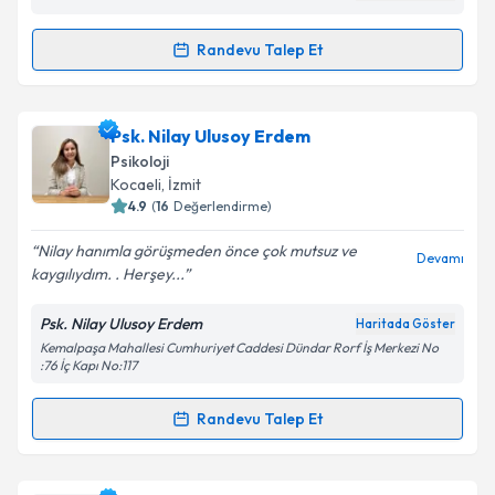
Uzm. Psk. Dan. Ali Kaya
Haritada Göster
Randevu Talep Et
Randevu Takvimi Talebi
Kişisel verilerimin işlenmesine ilişkin
Aydınlatma
Metni
'ni okudum ve kişisel verilerimin belirtilen
kapsamda işlenmesini kabul ediyorum.
Uzm. Psk. Dan. Ali Kaya
için randevu takvimi talebi
Psk. Nilay Ulusoy Erdem
oluşturun. Size bu uzmandan randevu almanız için bir
Psikoloji
takvim hazırlandığında e-posta ile bilgilendireceğiz.
Takvim Talebini Gönder
Kocaeli
, İzmit
4.9
(
16
Değerlendirme)
E-posta Adresiniz
Nilay hanımla görüşmeden önce çok mutsuz ve
Devamı
kaygılıydım. . Herşey...
Psk. Nilay Ulusoy Erdem
Haritada Göster
Kişisel verilerimin işlenmesine ilişkin
Aydınlatma
Kemalpaşa Mahallesi Cumhuriyet Caddesi Dündar Rorf İş Merkezi No
Metni
'ni okudum ve kişisel verilerimin belirtilen
:76 İç Kapı No:117
kapsamda işlenmesini kabul ediyorum.
Randevu Talep Et
Randevu Takvimi Talebi
Takvim Talebini Gönder