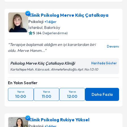
Klinik Psikolog Merve Kılıç Çatalkaya
Psikoloji
+
1
diğer
İstanbul
, Bakırköy
5
(
64
Değerlendirme)
Terapiye başlamak aldığım en iyi kararlardan biri
Devamı
oldu. Merve Hanım...
Psikolog Merve Kılıç Çatalkaya Kliniği
Haritada Göster
Kartaltepe Mah. Kıbrıs sok. Ahmetefendioğlu Apt. No:1 D:10
En Yakın Saatler
Yarın
Yarın
Yarın
Daha Fazla
10:00
11:00
12:00
Klinik Psikolog Rukiye Yüksel
Psikoloji
+
1
diğer