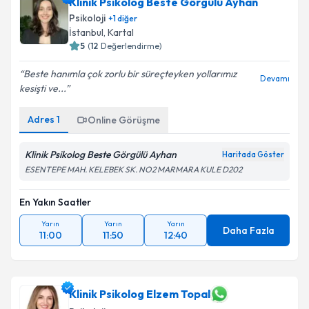
Klinik Psikolog Beste Görgülü Ayhan
Psikoloji
+
1
diğer
İstanbul
, Kartal
5
(
12
Değerlendirme)
Beste hanımla çok zorlu bir süreçteyken yollarımız
Devamı
kesişti ve...
Adres
1
Online Görüşme
Klinik Psikolog Beste Görgülü Ayhan
Haritada Göster
ESENTEPE MAH. KELEBEK SK. NO2 MARMARA KULE D202
En Yakın Saatler
Yarın
Yarın
Yarın
Daha Fazla
11:00
11:50
12:40
Klinik Psikolog Elzem Topal