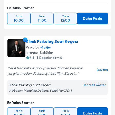
En Yakın Saatler
Yarın
Yarın
Yarın
Daha Fazla
10:00
11:00
12:00
Klinik Psikolog Suat Keçeci
Psikoloji
+
1
diğer
İstanbul
, Üsküdar
4.8
(
5
Değerlendirme)
Suat hocamla ilk görüşmeden itibaren kendimi
Devamı
yargılanmadan dinlenmiş hissettim. Süreci...
Klinik Psikolog Suat Keçeci
Haritada Göster
Acıbadem Mahallesi Doğancı Sokak No: 17 D: 1
En Yakın Saatler
Yarın
Yarın
Yarın
Daha Fazla