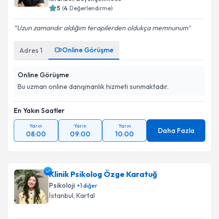
5
(
4
Değerlendirme)
Uzun zamandır aldığım terapilerden oldukça memnunum
Online Görüşme
Adres
1
Online Görüşme
Bu uzman online danışmanlık hizmeti sunmaktadır.
En Yakın Saatler
Yarın
Yarın
Yarın
Daha Fazla
08:00
09:00
10:00
Klinik Psikolog Özge Karatuğ
Psikoloji
+
1
diğer
İstanbul
, Kartal