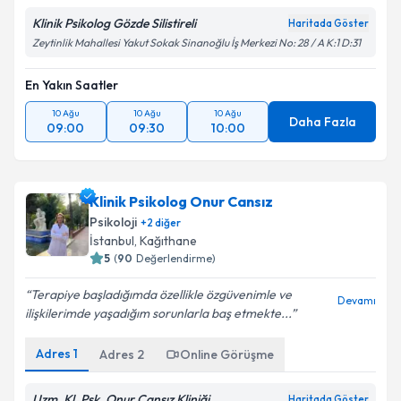
Klinik Psikolog Gözde Silistireli
Haritada Göster
Zeytinlik Mahallesi Yakut Sokak Sinanoğlu İş Merkezi No: 28 / A K:1 D:31
En Yakın Saatler
10 Ağu
10 Ağu
10 Ağu
Daha Fazla
09:00
09:30
10:00
Klinik Psikolog Onur Cansız
Psikoloji
+
2
diğer
İstanbul
, Kağıthane
5
(
90
Değerlendirme)
Terapiye başladığımda özellikle özgüvenimle ve
Devamı
ilişkilerimde yaşadığım sorunlarla baş etmekte...
Adres
1
Adres
2
Online Görüşme
Uzm. Kl. Psk. Onur Cansız Kliniği
Haritada Göster