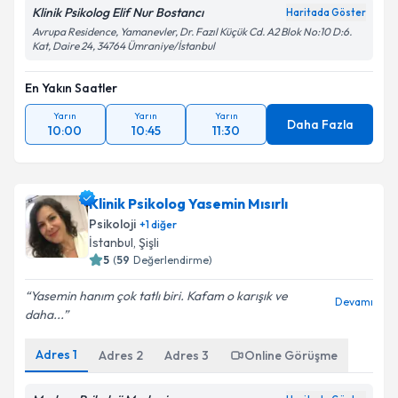
Klinik Psikolog Elif Nur Bostancı
Haritada Göster
Avrupa Residence, Yamanevler, Dr. Fazıl Küçük Cd. A2 Blok No:10 D:6.
Kat, Daire 24, 34764 Ümraniye/İstanbul
En Yakın Saatler
Yarın
Yarın
Yarın
Daha Fazla
10:00
10:45
11:30
Klinik Psikolog Yasemin Mısırlı
Psikoloji
+
1
diğer
İstanbul
, Şişli
5
(
59
Değerlendirme)
Yasemin hanım çok tatlı biri. Kafam o karışık ve
Devamı
daha...
Adres
1
Adres
2
Adres
3
Online Görüşme