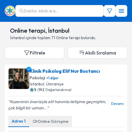
Doktor, klinik ara...
Online terapi, İstanbul
İstanbul
içinde toplam
71
Online terapi
bulundu.
Filtrele
Akıllı Sıralama
Klinik Psikolog Elif Nur Bostancı
Psikoloji
+
1
diğer
İstanbul
, Ümraniye
5
(
192
Değerlendirme)
Kuzenimin önerisiyle elit hanımla iletişime geçmiştim,
Devamı
çok bilgili bir uzman...
Adres
1
Online Görüşme