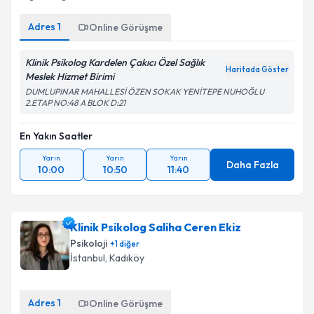
Adres
1
Online Görüşme
Klinik Psikolog Kardelen Çakıcı Özel Sağlık
Haritada Göster
Meslek Hizmet Birimi
DUMLUPINAR MAHALLESİ ÖZEN SOKAK YENİTEPE NUHOĞLU
2.ETAP NO:48 A BLOK D:21
En Yakın Saatler
Yarın
Yarın
Yarın
Daha Fazla
10:00
10:50
11:40
Klinik Psikolog Saliha Ceren Ekiz
Psikoloji
+
1
diğer
İstanbul
, Kadıköy
Adres
1
Online Görüşme