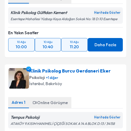
Klinik Psikolog Gülfidan Kement
Haritada Göster
Esentepe Mahallesi Yüzbaşı Kaya Aldoğan Sokak No: 18 D:10 Esentepe
En Yakın Saatler
10 Ağu
10 Ağu
10 Ağu
Daha Fazla
10:00
10:40
11:20
Klinik Psikolog Burcu Gerdaneri Eker
Psikoloji
+
1
diğer
İstanbul
, Bakırköy
Adres
1
Online Görüşme
Tempus Psikoloji
Haritada Göster
ATAKÖY 9.KISIM HANIMELİ ÇİÇEĞİ SOKAK A 14 A BLOK D:13 / 34158