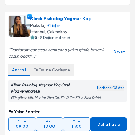
Takvim Talebini Gönder
Klinik Psikolog Yağmur Koç
Psikoloji
+
1
diğer
İstanbul
, Çekmeköy
5
(
9
Değerlendirme)
Doktorum çok sıcak kanlı cana yakın işinde başarılı
Devamı
çözün odaklı...
Adres
1
Online Görüşme
Klinik Psikolog Yağmur Koç Özel
Haritada Göster
Muayenehanesi
Güngören Mh. Muhtar Ziya Cd. Zin D Zer Sit. A Blok D:166
En Yakın Saatler
Yarın
Yarın
Yarın
Daha Fazla
09:00
10:00
11:00