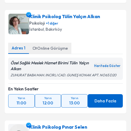
Klinik Psikolog Tülin Yalçın Alkan
Psikoloji
+
1
diğer
İstanbul
, Bakırköy
Adres
1
Online Görüşme
Özel Sağlık Meslek Hizmet Birimi Tülin Yalçın
Haritada Göster
Alkan
ZUHURAT BABA MAH. INCIRLI CAD. GUNEŞ KONAK APT. NO65 D20
En Yakın Saatler
Yarın
Yarın
Yarın
Daha Fazla
11:00
12:00
13:00
Klinik Psikolog Pınar Selen