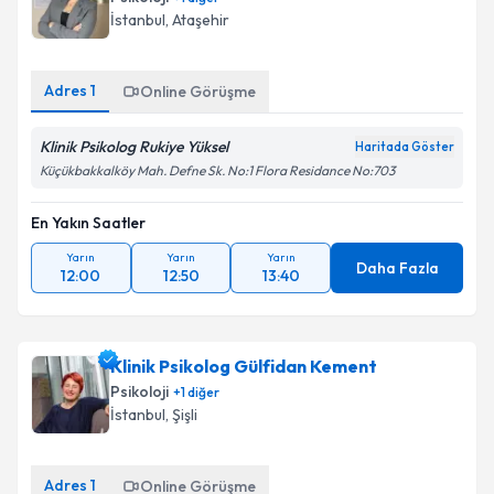
İstanbul
, Ataşehir
Adres
1
Online Görüşme
Klinik Psikolog Rukiye Yüksel
Haritada Göster
Küçükbakkalköy Mah. Defne Sk. No:1 Flora Residance No:703
En Yakın Saatler
Yarın
Yarın
Yarın
Daha Fazla
12:00
12:50
13:40
Klinik Psikolog Gülfidan Kement
Psikoloji
+
1
diğer
İstanbul
, Şişli
Adres
1
Online Görüşme