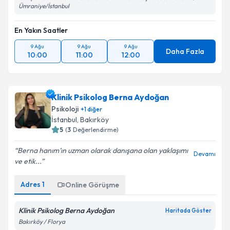
Ümraniye/İstanbul
En Yakın Saatler
9 Ağu
9 Ağu
9 Ağu
Daha Fazla
10:00
11:00
12:00
Klinik Psikolog Berna Aydoğan
Psikoloji
+
1
diğer
İstanbul
, Bakırköy
5
(
3
Değerlendirme)
Berna hanım’ın uzman olarak danışana olan yaklaşımı
Devamı
ve etik...
Adres
1
Online Görüşme
Klinik Psikolog Berna Aydoğan
Haritada Göster
Bakırköy / Florya