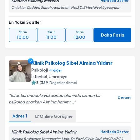
Modern Psikoloji Merkezi
Haritada Göster
Ortaklar Caddesi Sabah Apartmanı No:3 D:3 Mecidiyeköy Meydan
En Yakın Saatler
Yarın
Yarın
Yarın
Daha Fazla
10:00
11:00
12:00
Klinik Psikolog Sibel Almina Yıldırır
Psikoloji
+
1
diğer
İstanbul
, Ümraniye
5
(
389
Değerlendirme)
İstanbul anadolu yakasında alanında uzman bir
Devamı
psikolog ararken Almina hanımı...
Adres
1
Online Görüşme
Klinik Psikolog Sibel Almina Yıldırır
Haritada Göster
Avrupa Residence Yamanevler Mah. Dr Fazıl Küçük Cad. No:10 A2/24