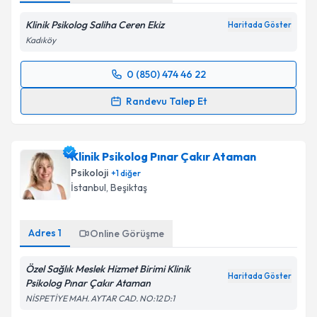
Klinik Psikolog Saliha Ceren Ekiz
Haritada Göster
Kadıköy
0 (850) 474 46 22
Randevu Takvimi Talebi
Randevu Talep Et
Klinik Psikolog Saliha Ceren Ekiz
için randevu
takvimi talebi oluşturun. Size bu uzmandan randevu
Klinik Psikolog Pınar Çakır Ataman
almanız için bir takvim hazırlandığında e-posta ile
bilgilendireceğiz.
Psikoloji
+
1
diğer
İstanbul
, Beşiktaş
E-posta Adresiniz
Adres
1
Online Görüşme
Özel Sağlık Meslek Hizmet Birimi Klinik
Kişisel verilerimin işlenmesine ilişkin
Aydınlatma
Haritada Göster
Psikolog Pınar Çakır Ataman
Metni
'ni okudum ve kişisel verilerimin belirtilen
kapsamda işlenmesini kabul ediyorum.
NİSPETİYE MAH. AYTAR CAD. NO:12 D:1