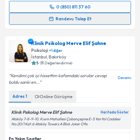
0 (850) 811 37 60
Randevu Takvimi Talebi
Takvim Talebini Gönder
Randevu Talep Et
Klinik Psikolog Pınar Çakır Ataman
için randevu
takvimi talebi oluşturun. Size bu uzmandan randevu
Klinik Psikolog Merve Elif Şahne
almanız için bir takvim hazırlandığında e-posta ile
bilgilendireceğiz.
Psikoloji
+
1
diğer
İstanbul
, Bakırköy
E-posta Adresiniz
5
(
11
Değerlendirme)
Kendimi çok iyi hissettim kafamdaki sorular cevap
Devamı
buldu sanki en...
Kişisel verilerimin işlenmesine ilişkin
Aydınlatma
Adres
1
Online Görüşme
Metni
'ni okudum ve kişisel verilerimin belirtilen
kapsamda işlenmesini kabul ediyorum.
Klinik Psikolog Merve Elif Şahne
Haritada Göster
Ataköy 7-8-9-10. Kısım Mahallesi Çobançeşme E-5 YanYol Caddesi
No:20/1 Kat :6 Ataköy Towers A Blok Joker Ofis
Takvim Talebini Gönder
En Yakın Saatler