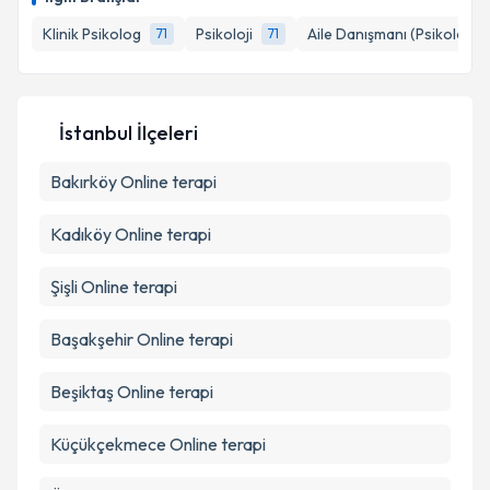
E-posta Adresiniz
Klinik Psikolog
Psikoloji
Aile Danışmanı (Psikolog)
71
71
Kişisel verilerimin işlenmesine ilişkin
Aydınlatma
İstanbul İlçeleri
Metni
'ni okudum ve kişisel verilerimin belirtilen
kapsamda işlenmesini kabul ediyorum.
Bakırköy
Online terapi
Kadıköy
Online terapi
Takvim Talebini Gönder
Şişli
Online terapi
Başakşehir
Online terapi
Beşiktaş
Online terapi
Küçükçekmece
Online terapi