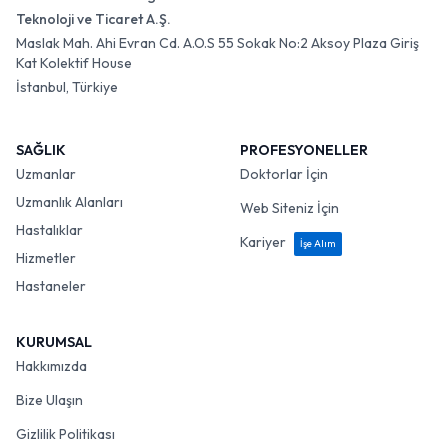
Teknoloji ve Ticaret A.Ş.
Maslak Mah. Ahi Evran Cd. A.O.S 55 Sokak No:2 Aksoy Plaza Giriş
Kat Kolektif House
İstanbul, Türkiye
SAĞLIK
PROFESYONELLER
Uzmanlar
Doktorlar İçin
Uzmanlık Alanları
Web Siteniz İçin
Hastalıklar
Kariyer
İşe Alım
Hizmetler
Hastaneler
KURUMSAL
Hakkımızda
Bize Ulaşın
Gizlilik Politikası