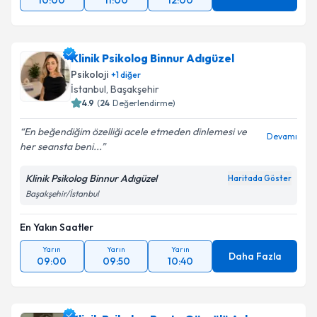
10:00
11:00
12:00
Klinik Psikolog Binnur Adıgüzel
Psikoloji
+
1
diğer
İstanbul
, Başakşehir
4.9
(
24
Değerlendirme)
En beğendiğim özelliği acele etmeden dinlemesi ve
Devamı
her seansta beni...
Klinik Psikolog Binnur Adıgüzel
Haritada Göster
Başakşehir/İstanbul
En Yakın Saatler
Yarın
Yarın
Yarın
Daha Fazla
09:00
09:50
10:40