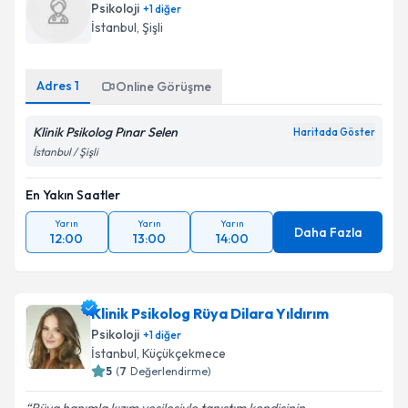
Psikoloji
+
1
diğer
İstanbul
, Şişli
Adres
1
Online Görüşme
Klinik Psikolog Pınar Selen
Haritada Göster
İstanbul / Şişli
En Yakın Saatler
Yarın
Yarın
Yarın
Daha Fazla
12:00
13:00
14:00
Klinik Psikolog Rüya Dilara Yıldırım
Psikoloji
+
1
diğer
İstanbul
, Küçükçekmece
5
(
7
Değerlendirme)