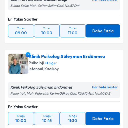
Sultan Selim Mah. Sultan Selim Cad. No:57 D:4
En Yakın Saatler
Yarın
Yarın
Yarın
Daha Fazla
09:00
10:00
11:00
Klinik Psikolog Süleyman Erdönmez
Psikoloji
+
1
diğer
İstanbul
, Kadıköy
Klinik Psikolog Süleyman Erdönmez
Haritada Göster
Fener Yolu Mah. Fahrettin Kerim Gökay Cad. Köşklü Apt. No:60 D:2
En Yakın Saatler
10 Ağu
10 Ağu
10 Ağu
Daha Fazla
10:00
10:45
11:30