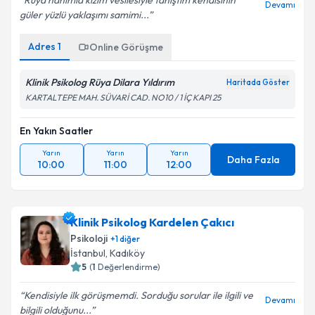
Rüya hanımla kızım vesilesiyle tanıştım kendisinin
Devamı
güler yüzlü yaklaşımı samimi...
Adres
1
Online Görüşme
Klinik Psikolog Rüya Dilara Yıldırım
Haritada Göster
KARTALTEPE MAH. SÜVARİ CAD. NO10 / 1 İÇ KAPI 25
En Yakın Saatler
Yarın
Yarın
Yarın
Daha Fazla
10:00
11:00
12:00
Klinik Psikolog Kardelen Çakıcı
Psikoloji
+
1
diğer
İstanbul
, Kadıköy
5
(
1
Değerlendirme)
Kendisiyle ilk görüşmemdi. Sorduğu sorular ile ilgili ve
Devamı
bilgili olduğunu...