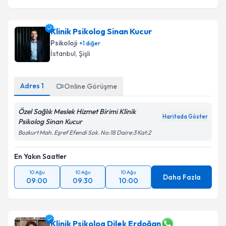
Klinik Psikolog Sinan Kucur
Psikoloji
+
1
diğer
İstanbul
, Şişli
Adres
1
Online Görüşme
Özel Sağlık Meslek Hizmet Birimi Klinik
Haritada Göster
Psikolog Sinan Kucur
Bozkurt Mah. Eşref Efendi Sok. No:18 Daire:3 Kat:2
En Yakın Saatler
10 Ağu
10 Ağu
10 Ağu
Daha Fazla
09:00
09:30
10:00
Klinik Psikolog Dilek Erdoğan