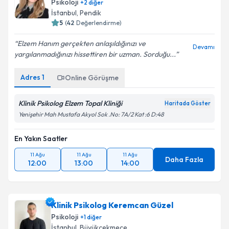
Psikoloji
+
2
diğer
İstanbul
, Pendik
5
(
42
Değerlendirme)
Elzem Hanım gerçekten anlaşıldığınızı ve
Devamı
yargılanmadığınızı hissettiren bir uzman. Sorduğu...
Adres
1
Online Görüşme
Klinik Psikolog Elzem Topal Kliniği
Haritada Göster
Yenişehir Mah Mustafa Akyol Sok .No: 7A/2 Kat :6 D:48
En Yakın Saatler
11 Ağu
11 Ağu
11 Ağu
Daha Fazla
12:00
13:00
14:00
Klinik Psikolog Keremcan Güzel
Psikoloji
+
1
diğer
İstanbul
, Büyükçekmece