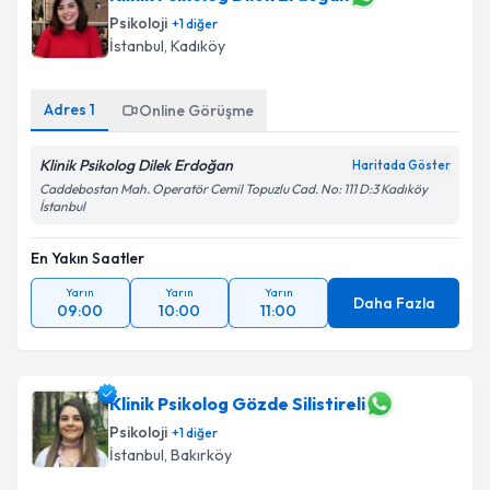
Psikoloji
+
1
diğer
İstanbul
, Kadıköy
Adres
1
Online Görüşme
Klinik Psikolog Dilek Erdoğan
Haritada Göster
Caddebostan Mah. Operatör Cemil Topuzlu Cad. No: 111 D:3 Kadıköy
İstanbul
En Yakın Saatler
Yarın
Yarın
Yarın
Daha Fazla
09:00
10:00
11:00
Klinik Psikolog Gözde Silistireli
Psikoloji
+
1
diğer
İstanbul
, Bakırköy