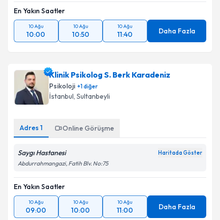
En Yakın Saatler
10 Ağu
10 Ağu
10 Ağu
Daha Fazla
10:00
10:50
11:40
Klinik Psikolog S. Berk Karadeniz
Psikoloji
+
1
diğer
İstanbul
, Sultanbeyli
Adres
1
Online Görüşme
Saygı Hastanesi
Haritada Göster
Abdurrahmangazi, Fatih Blv. No:75
En Yakın Saatler
10 Ağu
10 Ağu
10 Ağu
Daha Fazla
09:00
10:00
11:00