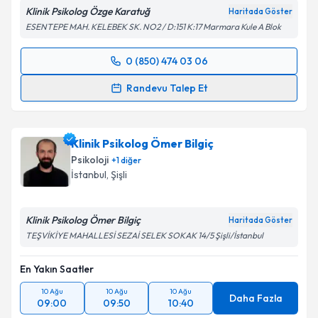
Klinik Psikolog Özge Karatuğ
Haritada Göster
ESENTEPE MAH. KELEBEK SK. NO2 / D:151 K:17 Marmara Kule A Blok
0 (850) 474 03 06
Randevu Takvimi Talebi
Randevu Talep Et
Klinik Psikolog Özge Karatuğ
için randevu takvimi
talebi oluşturun. Size bu uzmandan randevu almanız
Klinik Psikolog Ömer Bilgiç
için bir takvim hazırlandığında e-posta ile
bilgilendireceğiz.
Psikoloji
+
1
diğer
İstanbul
, Şişli
E-posta Adresiniz
Klinik Psikolog Ömer Bilgiç
Haritada Göster
TEŞVİKİYE MAHALLESİ SEZAİ SELEK SOKAK 14/5 Şişli/İstanbul
Kişisel verilerimin işlenmesine ilişkin
Aydınlatma
En Yakın Saatler
Metni
'ni okudum ve kişisel verilerimin belirtilen
kapsamda işlenmesini kabul ediyorum.
10 Ağu
10 Ağu
10 Ağu
Daha Fazla
09:00
09:50
10:40