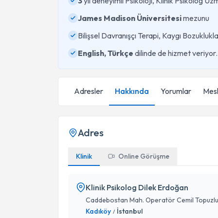
3
yıl deneyimli Psikoloji, Klinik Psikolog Uz
James Madison Üniversitesi
mezunu
Bilişsel Davranışçı Terapi, Kaygı Bozukluk
English, Türkçe
dilinde de hizmet veriyor.
Adresler
Hakkında
Yorumlar
Mesl
Adres
Klinik
Online Görüşme
Klinik Psikolog Dilek Erdoğan
Caddebostan Mah. Operatör Cemil Topuzlu C
Kadıköy
İstanbul
/