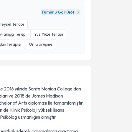
Tümünü Gör (
46
)
reysel Terapi
avranışçı Terapi
Yüz Yüze Terapi
şkin terapisi
Ön Görüşme
nde 2016 yılında Santa Monica College’dan
maları ve 2018’de James Madison
chelor of Arts diploması ile tamamlamıştır.
de Klinik Psikoloji yüksek lisans
sikolog uzmanlığını almıştır.
çeşitli akademik çalışmalarda araştırma