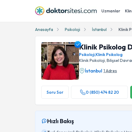
Uzmanlar
Klin
Anasayfa
Psikoloji
İstanbul
Klinik 
Klinik Psikolog 
Psikoloji
,
Klinik Psikolog
Klinik Psikoloji, Bilişsel Davra
İstanbul
1 Adres
Klinik Psikolog Dilek Erdoğan Profil Fotoğrafı
Soru Sor
0 (850) 474 82 20
Hızlı Bakış