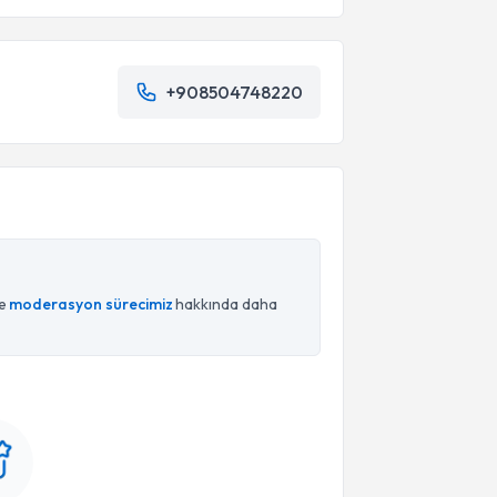
+908504748220
ce
moderasyon sürecimiz
hakkında daha