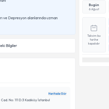
manı
Bugün
6 Ağust
ları ve Depresyon alanlarında uzman
Takvim bu
tarihe
kapalıdır
eki Bilgiler
Haritada Gör
ad. No: 111 D:3 Kadıköy İstanbul