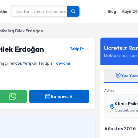
ikler
Blog
Kayıt Ol
Psikolog Dilek Erdoğan
Ücretsiz Ra
Dilek Erdoğan
Takip Et
Doktorsitesi.com
nışçı Terapi, Yetişkin Terapisi
devamı
Yüz Yüz
Adres
Randevu Al
Klinik Psi
Ağustos 2026