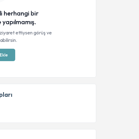
li herhangi bir
 yapılmamış.
ziyaret ettiysen görüş ve
bilirsin.
Ekle
ları