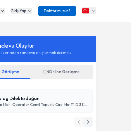
Giriş Yap
Doktor musun?
ndevu Oluştur
 üzerinden randevu oluşturmak ücretsiz.
e Görüşme
Online Görüşme
kolog Dilek Erdoğan
Caddebostan Mah. Operatör Cemil Topuzlu Cad. No: 111 D:3 Kadıköy İstanbul