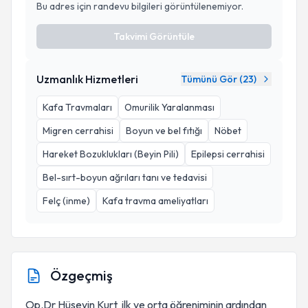
Bu adres için randevu bilgileri görüntülenemiyor.
Takvimi Görüntüle
Uzmanlık Hizmetleri
Tümünü Gör (
23
)
Kafa Travmaları
Omurilik Yaralanması
Migren cerrahisi
Boyun ve bel fıtığı
Nöbet
Hareket Bozuklukları (Beyin Pili)
Epilepsi cerrahisi
Bel-sırt-boyun ağrıları tanı ve tedavisi
Felç (inme)
Kafa travma ameliyatları
Özgeçmiş
Op.Dr Hüseyin Kurt ilk ve orta öğreniminin ardından