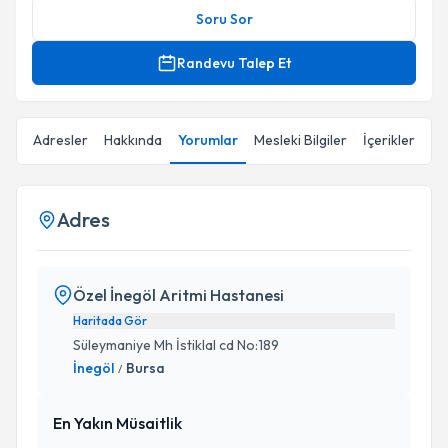
Soru Sor
Randevu Talep Et
Adresler
Hakkında
Yorumlar
Mesleki Bilgiler
İçerikler
Adres
Özel İnegöl Aritmi Hastanesi
Haritada Gör
Süleymaniye Mh İstiklal cd No:189
İnegöl
Bursa
/
En Yakın Müsaitlik