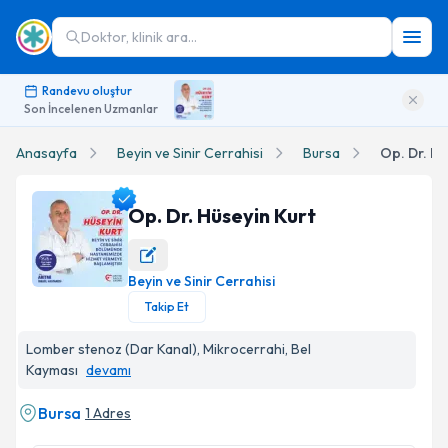
Doktor, klinik ara...
Randevu oluştur
Son İncelenen Uzmanlar
Anasayfa
Beyin ve Sinir Cerrahisi
Bursa
Op. Dr. Hü
Op. Dr. Hüseyin Kurt
Beyin ve Sinir Cerrahisi
Op. Dr. Hüseyin Kurt Profil Fotoğrafı
Takip Et
Lomber stenoz (Dar Kanal), Mikrocerrahi, Bel
Kayması
devamı
Bursa
1 Adres