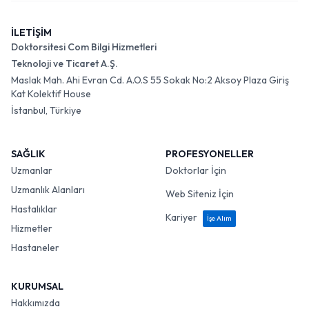
İLETİŞİM
Doktorsitesi Com Bilgi Hizmetleri
Teknoloji ve Ticaret A.Ş.
Maslak Mah. Ahi Evran Cd. A.O.S 55 Sokak No:2 Aksoy Plaza Giriş
Kat Kolektif House
İstanbul, Türkiye
SAĞLIK
PROFESYONELLER
Uzmanlar
Doktorlar İçin
Uzmanlık Alanları
Web Siteniz İçin
Hastalıklar
Kariyer
İşe Alım
Hizmetler
Hastaneler
KURUMSAL
Hakkımızda