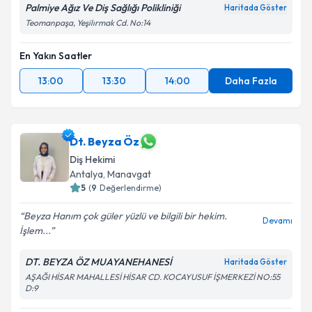
Palmiye Ağız Ve Diş Sağlığı Polikliniği
Haritada Göster
Teomanpaşa, Yeşilırmak Cd. No:14
En Yakın Saatler
13:00
13:30
14:00
Daha Fazla
Dt. Beyza Öz
Diş Hekimi
Antalya
, Manavgat
5
(
9
Değerlendirme)
Beyza Hanım çok güler yüzlü ve bilgili bir hekim.
Devamı
İşlem...
DT. BEYZA ÖZ MUAYANEHANESİ
Haritada Göster
AŞAĞI HİSAR MAHALLESİ HİSAR CD. KOCAYUSUF İŞMERKEZİ NO:55
D:9