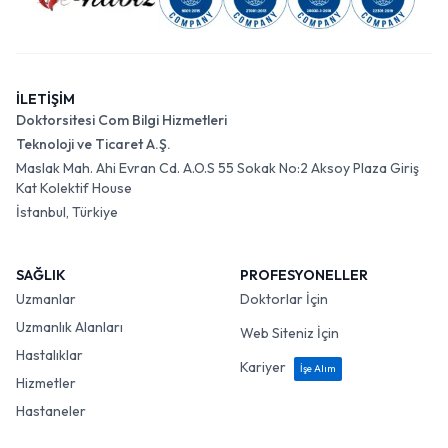
İLETİŞİM
Doktorsitesi Com Bilgi Hizmetleri
Teknoloji ve Ticaret A.Ş.
Maslak Mah. Ahi Evran Cd. A.O.S 55 Sokak No:2 Aksoy Plaza Giriş
Kat Kolektif House
İstanbul, Türkiye
SAĞLIK
PROFESYONELLER
Uzmanlar
Doktorlar İçin
Uzmanlık Alanları
Web Siteniz İçin
Hastalıklar
Kariyer
İşe Alım
Hizmetler
Hastaneler