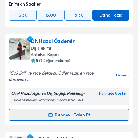
En Yakın Saatler
13:30
15:00
16:30
Daha Fazla
Dt. Hazal Özdemir
Diş Hekimi
Antalya
, Kepez
5
(
1
Değerlendirme)
Çok ilgili ve ince detaycı. Güler yüzlü en ince
Devamı
detayına...
Özel Hazal Ağız ve Diş Sağlığı Polikliniği
Haritada Göster
Şelale Mahallesi Varsak bey Caddesi No: 31/A
Randevu Talep Et
Randevu Takvimi Talebi