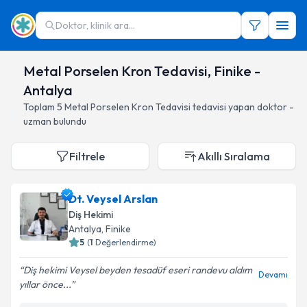
Doktor, klinik ara...
Metal Porselen Kron Tedavisi, Finike -
Antalya
Toplam
5
Metal Porselen Kron Tedavisi
tedavisi yapan doktor -
uzman bulundu
Filtrele
Akıllı Sıralama
Dt. Veysel Arslan
Diş Hekimi
Antalya
, Finike
5
(
1
Değerlendirme)
Diş hekimi Veysel beyden tesadüf eseri randevu aldım
Devamı
yıllar önce...