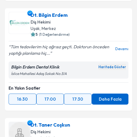
Dt. Bilgin Erdem
Diş Hekimi
Uşak
, Merkez
5
(
1
Değerlendirme)
Tüm tedavilerim hiç ağrısız geçti. Doktorun önceden
Devamı
yaptığı planlama hiç...
Bilgin Erdem Dental Klinik
Haritada Göster
İslice Mahallesi Adaş Sokak No:3/A
En Yakın Saatler
16:30
17:00
17:30
Daha Fazla
Dt. Taner Coşkun
Diş Hekimi