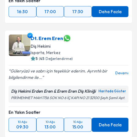
En Yakın Saatler
16:30
17:00
17:30
Daha Fazla
Dt. Erem Eren
Diş Hekimi
Isparta
, Merkez
5
(
45
Değerlendirme)
Güleryüzü ve sabrı için teşekkür ederim. Ayrıntılı bir
Devamı
bilgilendirme ile...
Diş Hekimi Erden Eren & Erem Eren Diş Kliniği
Haritada Göster
PİRİMEHMET MAH 1756 SOK NO 6 İÇ KAPI NO 21 32100 Şeyh Şamil Apt.
En Yakın Saatler
10 Ağu
10 Ağu
10 Ağu
Daha Fazla
09:30
13:00
15:00