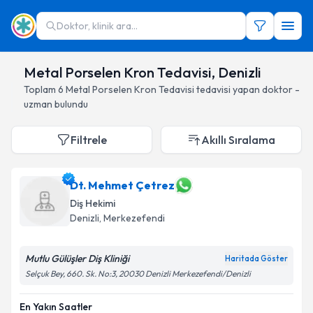
Doktor, klinik ara...
Metal Porselen Kron Tedavisi, Denizli
Toplam
6
Metal Porselen Kron Tedavisi
tedavisi yapan doktor -
uzman bulundu
Filtrele
Akıllı Sıralama
Dt. Mehmet Çetrez
Diş Hekimi
Denizli
, Merkezefendi
Mutlu Gülüşler Diş Kliniği
Haritada Göster
Selçuk Bey, 660. Sk. No:3, 20030 Denizli Merkezefendi/Denizli
En Yakın Saatler