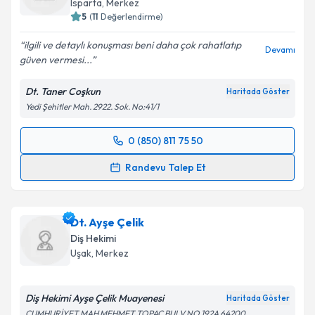
Isparta
, Merkez
5
(
11
Değerlendirme)
ilgili ve detaylı konuşması beni daha çok rahatlatıp
Devamı
güven vermesi...
Dt. Taner Coşkun
Haritada Göster
Yedi Şehitler Mah. 2922. Sok. No:41/1
0 (850) 811 75 50
Randevu Takvimi Talebi
Randevu Talep Et
Dt. Taner Coşkun
için randevu takvimi talebi
oluşturun. Size bu uzmandan randevu almanız için bir
Dt. Ayşe Çelik
takvim hazırlandığında e-posta ile bilgilendireceğiz.
Diş Hekimi
E-posta Adresiniz
Uşak
, Merkez
Diş Hekimi Ayşe Çelik Muayenesi
Haritada Göster
CUMHURİYET MAH MEHMET TOPAÇ BULV NO 192A 64200