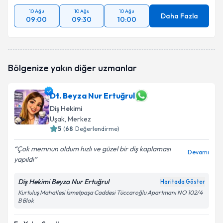
10 Ağu
10 Ağu
10 Ağu
Daha Fazla
09:00
09:30
10:00
Bölgenize yakın diğer uzmanlar
Dt. Beyza Nur Ertuğrul
Diş Hekimi
Uşak
, Merkez
5
(
68
Değerlendirme)
Çok memnun oldum hızlı ve güzel bir diş kaplaması
Devamı
yapıldı
Diş Hekimi Beyza Nur Ertuğrul
Haritada Göster
Kurtuluş Mahallesi İsmetpaşa Caddesi Tüccaroğlu Apartmanı NO 102/4
B Blok