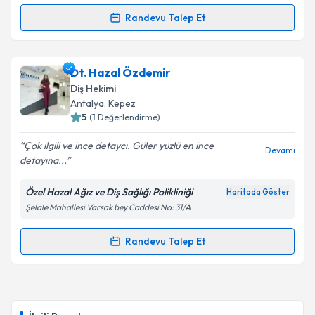
Randevu Talep Et
Randevu Takvimi Talebi
Dr. Dt. Serdal Veske
için randevu takvimi talebi
Dt. Hazal Özdemir
oluşturun. Size bu uzmandan randevu almanız için bir
Diş Hekimi
takvim hazırlandığında e-posta ile bilgilendireceğiz.
Antalya
, Kepez
5
(
1
Değerlendirme)
E-posta Adresiniz
Çok ilgili ve ince detaycı. Güler yüzlü en ince
Devamı
detayına...
Özel Hazal Ağız ve Diş Sağlığı Polikliniği
Haritada Göster
Kişisel verilerimin işlenmesine ilişkin
Aydınlatma
Şelale Mahallesi Varsak bey Caddesi No: 31/A
Metni
'ni okudum ve kişisel verilerimin belirtilen
kapsamda işlenmesini kabul ediyorum.
Randevu Talep Et
Randevu Takvimi Talebi
Takvim Talebini Gönder
Dt. Hazal Özdemir
için randevu takvimi talebi
oluşturun. Size bu uzmandan randevu almanız için bir