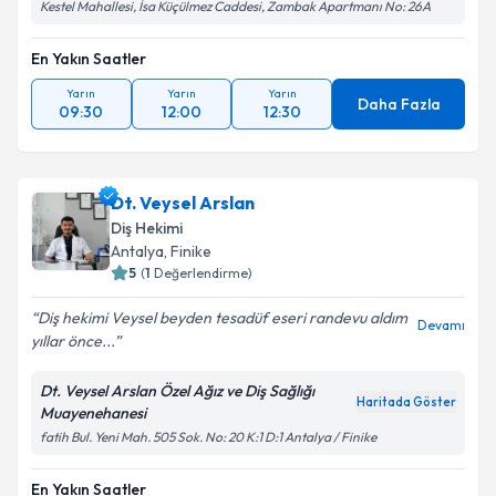
Kestel Mahallesi, İsa Küçülmez Caddesi, Zambak Apartmanı No: 26A
En Yakın Saatler
Yarın
Yarın
Yarın
Daha Fazla
09:30
12:00
12:30
Dt. Veysel Arslan
Diş Hekimi
Antalya
, Finike
5
(
1
Değerlendirme)
Diş hekimi Veysel beyden tesadüf eseri randevu aldım
Devamı
yıllar önce...
Dt. Veysel Arslan Özel Ağız ve Diş Sağlığı
Haritada Göster
Muayenehanesi
fatih Bul. Yeni Mah. 505 Sok. No: 20 K:1 D:1 Antalya / Finike
En Yakın Saatler