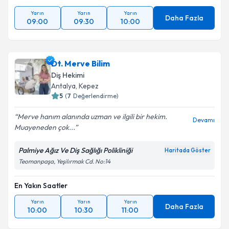
Yarın
Yarın
Yarın
Daha Fazla
09:00
09:30
10:00
Dt. Merve Bilim
Diş Hekimi
Antalya
, Kepez
5
(
7
Değerlendirme)
Merve hanım alanında uzman ve ilgili bir hekim.
Devamı
Muayeneden çok...
Palmiye Ağız Ve Diş Sağlığı Polikliniği
Haritada Göster
Teomanpaşa, Yeşilırmak Cd. No:14
En Yakın Saatler
Yarın
Yarın
Yarın
Daha Fazla
10:00
10:30
11:00