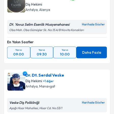
Diş Hekimi
Antalya
, Alanya
Dt. Yavuz Selim Esenlik Muayenehanesi
Haritada Göster
Oba Mah. Oba Gümüşler Sk. No:15 A/B Novita Konakları
En Yakın Saatler
Yarın
Yarın
Yarın
Daha Fazla
09:00
09:30
10:00
Dr. Dt. Serdal Veske
Diş Hekimi
+
1
diğer
Antalya
, Manavgat
Veske Diş Polikliniği
Haritada Göster
Aşağı Hisar Mahallesi, Hisar Cd. No:53/1