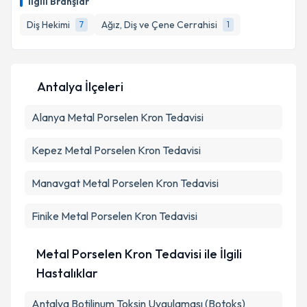
İlgili Branşlar
takvim hazırlandığında e-posta ile bilgilendireceğiz.
Diş Hekimi
Ağız, Diş ve Çene Cerrahisi
7
1
E-posta Adresiniz
Antalya İlçeleri
Kişisel verilerimin işlenmesine ilişkin
Aydınlatma
Alanya
Metni
Metal Porselen Kron Tedavisi
'ni okudum ve kişisel verilerimin belirtilen
kapsamda işlenmesini kabul ediyorum.
Kepez
Metal Porselen Kron Tedavisi
Takvim Talebini Gönder
Manavgat
Metal Porselen Kron Tedavisi
Finike
Metal Porselen Kron Tedavisi
Metal Porselen Kron Tedavisi ile İlgili
Hastalıklar
Antalya Botilinum Toksin Uygulaması (Botoks)