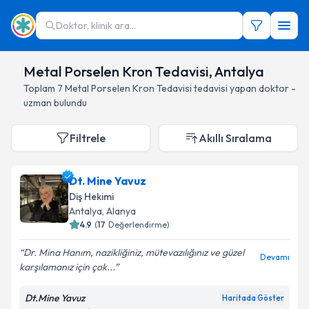
Doktor, klinik ara...
Metal Porselen Kron Tedavisi, Antalya
Toplam
7
Metal Porselen Kron Tedavisi
tedavisi yapan doktor -
uzman bulundu
Filtrele
Akıllı Sıralama
Dt. Mine Yavuz
Diş Hekimi
Antalya
, Alanya
4.9
(
17
Değerlendirme)
Dr. Mina Hanım, nazikliğiniz, mütevazılığınız ve güzel
Devamı
karşılamanız için çok...
Dt.Mine Yavuz
Haritada Göster