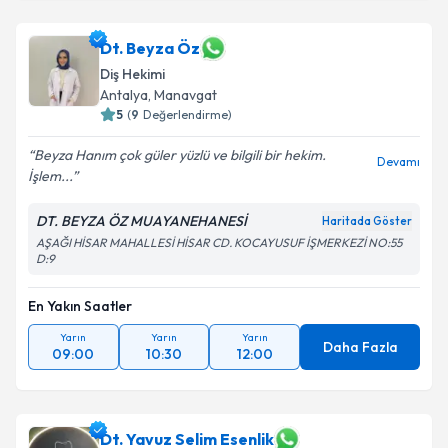
Dt. Beyza Öz
Diş Hekimi
Antalya
, Manavgat
5
(
9
Değerlendirme)
Beyza Hanım çok güler yüzlü ve bilgili bir hekim.
Devamı
İşlem...
DT. BEYZA ÖZ MUAYANEHANESİ
Haritada Göster
AŞAĞI HİSAR MAHALLESİ HİSAR CD. KOCAYUSUF İŞMERKEZİ NO:55
D:9
En Yakın Saatler
Yarın
Yarın
Yarın
Daha Fazla
09:00
10:30
12:00
Dt. Yavuz Selim Esenlik