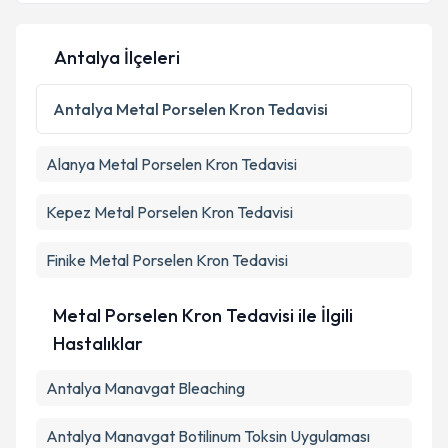
Antalya İlçeleri
Kişisel verilerimin işlenmesine ilişkin
Aydınlatma
Metni
'ni okudum ve kişisel verilerimin belirtilen
Antalya
Metal Porselen Kron Tedavisi
kapsamda işlenmesini kabul ediyorum.
Alanya
Metal Porselen Kron Tedavisi
Takvim Talebini Gönder
Kepez
Metal Porselen Kron Tedavisi
Finike
Metal Porselen Kron Tedavisi
Metal Porselen Kron Tedavisi ile İlgili
Hastalıklar
Antalya Manavgat Bleaching
Antalya Manavgat Botilinum Toksin Uygulaması