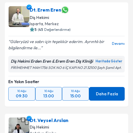
Dt. Erem Eren
Diş Hekimi
Isparta
, Merkez
5
(
45
Değerlendirme)
Güleryüzü ve sabrı için teşekkür ederim. Ayrıntılı bir
Devamı
bilgilendirme ile...
Diş Hekimi Erden Eren & Erem Eren Diş Kliniği
Haritada Göster
PİRİMEHMET MAH 1756 SOK NO 6 İÇ KAPI NO 21 32100 Şeyh Şamil Apt.
En Yakın Saatler
10 Ağu
10 Ağu
10 Ağu
Daha Fazla
09:30
13:00
15:00
Dt. Veysel Arslan
Diş Hekimi