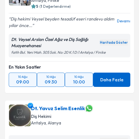
Antalya
, Finike
5
(
1
Değerlendirme)
Diş hekimi Veysel beyden tesadüf eseri randevu aldım
Devamı
yıllar önce...
Dt. Veysel Arslan Özel Ağız ve Diş Sağlığı
Haritada Göster
Muayenehanesi
fatih Bul. Yeni Mah. 505 Sok. No: 20 K:1 D:1 Antalya / Finike
En Yakın Saatler
10 Ağu
10 Ağu
10 Ağu
Daha Fazla
09:00
09:30
10:00
Dt. Yavuz Selim Esenlik
Diş Hekimi
Antalya
, Alanya