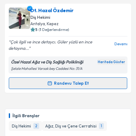
oluşturun. Size bu uzmandan randevu almanız için bir
Dt. Hazal Özdemir
takvim hazırlandığında e-posta ile bilgilendireceğiz.
Diş Hekimi
E-posta Adresiniz
Antalya
, Kepez
5
(
1
Değerlendirme)
Çok ilgili ve ince detaycı. Güler yüzlü en ince
Devamı
detayına...
Kişisel verilerimin işlenmesine ilişkin
Aydınlatma
Metni
'ni okudum ve kişisel verilerimin belirtilen
Özel Hazal Ağız ve Diş Sağlığı Polikliniği
Haritada Göster
kapsamda işlenmesini kabul ediyorum.
Şelale Mahallesi Varsak bey Caddesi No: 31/A
Takvim Talebini Gönder
Randevu Talep Et
Randevu Takvimi Talebi
Dt. Hazal Özdemir
için randevu takvimi talebi
oluşturun. Size bu uzmandan randevu almanız için bir
İlgili Branşlar
takvim hazırlandığında e-posta ile bilgilendireceğiz.
Diş Hekimi
Ağız, Diş ve Çene Cerrahisi
2
1
E-posta Adresiniz