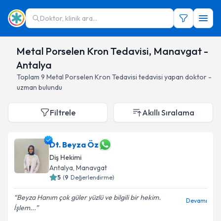
Doktor, klinik ara...
Metal Porselen Kron Tedavisi, Manavgat -
Antalya
Toplam
9
Metal Porselen Kron Tedavisi
tedavisi yapan doktor -
uzman bulundu
Filtrele
Akıllı Sıralama
Dt. Beyza Öz
Diş Hekimi
Antalya
, Manavgat
5
(
9
Değerlendirme)
Beyza Hanım çok güler yüzlü ve bilgili bir hekim.
Devamı
İşlem...