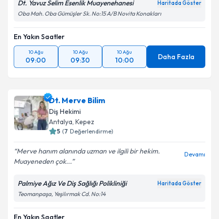
Dt. Yavuz Selim Esenlik Muayenehanesi
Haritada Göster
Oba Mah. Oba Gümüşler Sk. No:15 A/B Novita Konakları
En Yakın Saatler
10 Ağu
10 Ağu
10 Ağu
Daha Fazla
09:00
09:30
10:00
Dt. Merve Bilim
Diş Hekimi
Antalya
, Kepez
5
(
7
Değerlendirme)
Merve hanım alanında uzman ve ilgili bir hekim.
Devamı
Muayeneden çok...
Palmiye Ağız Ve Diş Sağlığı Polikliniği
Haritada Göster
Teomanpaşa, Yeşilırmak Cd. No:14
En Yakın Saatler