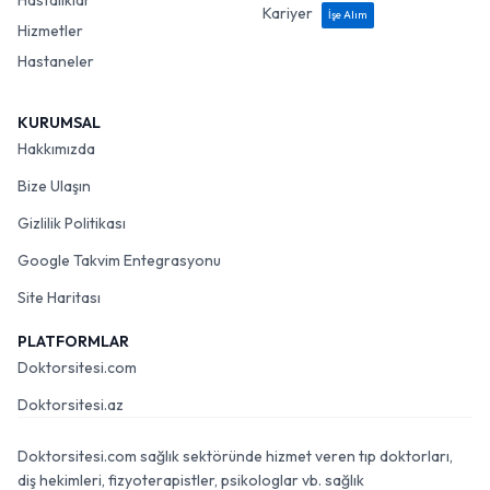
Hastalıklar
Kariyer
İşe Alım
Hizmetler
Hastaneler
KURUMSAL
Hakkımızda
Bize Ulaşın
Gizlilik Politikası
Google Takvim Entegrasyonu
Site Haritası
PLATFORMLAR
Doktorsitesi.com
Doktorsitesi.az
Doktorsitesi.com sağlık sektöründe hizmet veren tıp doktorları,
diş hekimleri, fizyoterapistler, psikologlar vb. sağlık