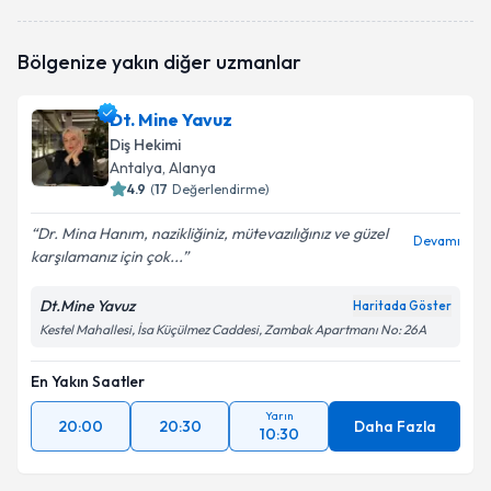
Dr. Dt. Serdal Veske
için randevu takvimi talebi
Bölgenize yakın diğer uzmanlar
oluşturun. Size bu uzmandan randevu almanız için bir
takvim hazırlandığında e-posta ile bilgilendireceğiz.
Dt. Mine Yavuz
E-posta Adresiniz
Diş Hekimi
Antalya
, Alanya
4.9
(
17
Değerlendirme)
Dr. Mina Hanım, nazikliğiniz, mütevazılığınız ve güzel
Kişisel verilerimin işlenmesine ilişkin
Aydınlatma
Devamı
karşılamanız için çok...
Metni
'ni okudum ve kişisel verilerimin belirtilen
kapsamda işlenmesini kabul ediyorum.
Dt.Mine Yavuz
Haritada Göster
Kestel Mahallesi, İsa Küçülmez Caddesi, Zambak Apartmanı No: 26A
Takvim Talebini Gönder
En Yakın Saatler
Yarın
20:00
20:30
Daha Fazla
10:30