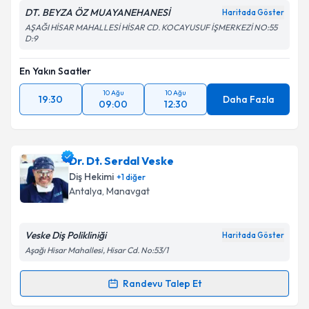
DT. BEYZA ÖZ MUAYANEHANESİ
Haritada Göster
AŞAĞI HİSAR MAHALLESİ HİSAR CD. KOCAYUSUF İŞMERKEZİ NO:55
D:9
En Yakın Saatler
10 Ağu
10 Ağu
19:30
Daha Fazla
09:00
12:30
Dr. Dt. Serdal Veske
Diş Hekimi
+
1
diğer
Antalya
, Manavgat
Veske Diş Polikliniği
Haritada Göster
Aşağı Hisar Mahallesi, Hisar Cd. No:53/1
Randevu Talep Et
Randevu Takvimi Talebi