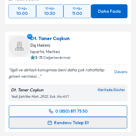
10 Ağu
10 Ağu
10 Ağu
Daha Fazla
10:00
10:30
11:00
Dt. Taner Coşkun
Diş Hekimi
Isparta
, Merkez
5
(
11
Değerlendirme)
ilgili ve detaylı konuşması beni daha çok rahatlatıp
Devamı
güven vermesi...
Dt. Taner Coşkun
Haritada Göster
Yedi Şehitler Mah. 2922. Sok. No:41/1
0 (850) 811 75 50
Randevu Takvimi Talebi
Randevu Talep Et
Dt. Taner Coşkun
için randevu takvimi talebi