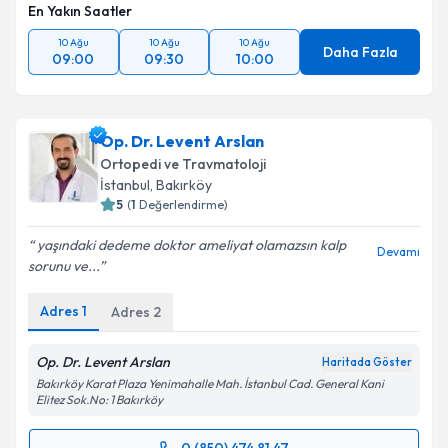
En Yakın Saatler
10 Ağu
10 Ağu
10 Ağu
Daha Fazla
09:00
09:30
10:00
Op. Dr. Levent Arslan
Ortopedi ve Travmatoloji
İstanbul
,
Bakırköy
5
(
1
Değerlendirme)
yaşındaki dedeme doktor ameliyat olamazsın kalp
Devamı
sorunu ve...
Adres
1
Adres
2
Op. Dr. Levent Arslan
Haritada Göster
Bakırköy Karat Plaza Yenimahalle Mah. İstanbul Cad. General Kani
Elitez Sok.No: 1 Bakırköy