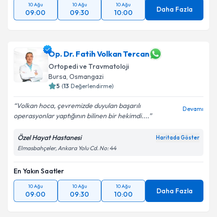
10 Ağu
10 Ağu
10 Ağu
Daha Fazla
09:00
09:30
10:00
Op. Dr. Fatih Volkan Tercan
Ortopedi ve Travmatoloji
Bursa
,
Osmangazi
5
(
13
Değerlendirme)
Volkan hoca, çevremizde duyulan başarılı
Devamı
operasyonlar yaptığının bilinen bir hekimdi....
Özel Hayat Hastanesi
Haritada Göster
Elmasbahçeler, Ankara Yolu Cd. No: 44
En Yakın Saatler
10 Ağu
10 Ağu
10 Ağu
Daha Fazla
09:00
09:30
10:00