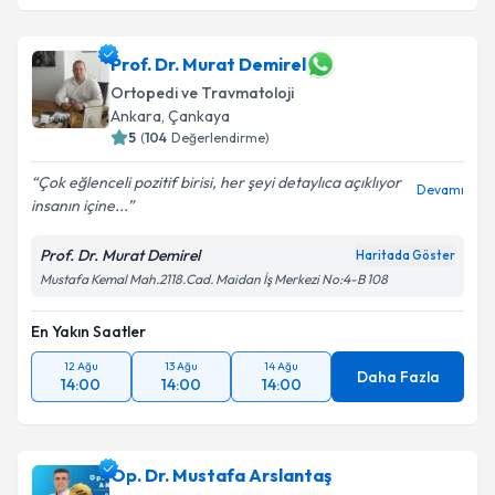
Prof. Dr. Murat Demirel
Ortopedi ve Travmatoloji
Ankara
,
Çankaya
5
(
104
Değerlendirme)
Çok eğlenceli pozitif birisi, her şeyi detaylıca açıklıyor
Devamı
insanın içine...
Prof. Dr. Murat Demirel
Haritada Göster
Mustafa Kemal Mah.2118.Cad. Maidan İş Merkezi No:4-B 108
En Yakın Saatler
12 Ağu
13 Ağu
14 Ağu
Daha Fazla
14:00
14:00
14:00
Op. Dr. Mustafa Arslantaş