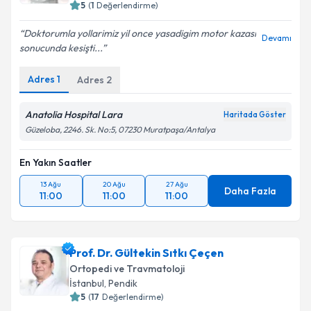
5
(
1
Değerlendirme)
Doktorumla yollarimiz yil once yasadigim motor kazasi
Devamı
sonucunda kesişti...
Adres
1
Adres
2
Anatolia Hospital Lara
Haritada Göster
Güzeloba, 2246. Sk. No:5, 07230 Muratpaşa/Antalya
En Yakın Saatler
13 Ağu
20 Ağu
27 Ağu
Daha Fazla
11:00
11:00
11:00
Prof. Dr. Gültekin Sıtkı Çeçen
Ortopedi ve Travmatoloji
İstanbul
,
Pendik
5
(
17
Değerlendirme)