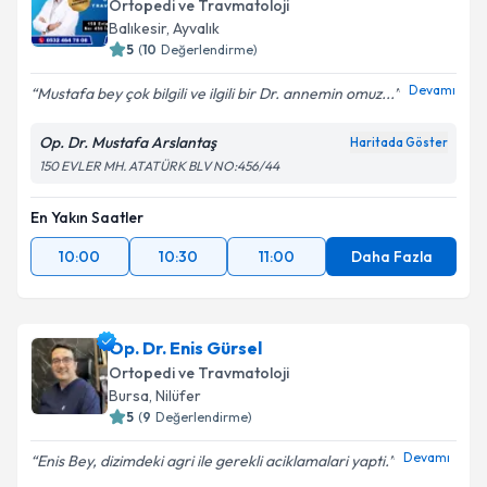
Ortopedi ve Travmatoloji
Balıkesir
,
Ayvalık
5
(
10
Değerlendirme)
Devamı
Mustafa bey çok bilgili ve ilgili bir Dr. annemin omuz...
Op. Dr. Mustafa Arslantaş
Haritada Göster
150 EVLER MH. ATATÜRK BLV NO:456/44
En Yakın Saatler
10:00
10:30
11:00
Daha Fazla
Op. Dr. Enis Gürsel
Ortopedi ve Travmatoloji
Bursa
,
Nilüfer
5
(
9
Değerlendirme)
Devamı
Enis Bey, dizimdeki agri ile gerekli aciklamalari yapti.