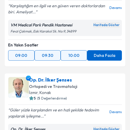
Karşılaştığım en ilgili ve en güven veren doktorlardan
Devamı
biri. Ameliyat...
VM Medical Park Pendik Hastanesi
Haritada Göster
Fevzi Çakmak, Eski Karakol Sk. No:9, 34899
En Yakın Saatler
09:00
09:30
10:00
Daha Fazla
Op. Dr. İlker Şenses
Ortopedi ve Travmatoloji
İzmir
,
Konak
5
(
5
Değerlendirme)
Güler yüzle karşılandım ve en hızlı şekilde tedavim
Devamı
yapılarak iyileşme...
Op. Dr. İlker Şenses
Haritada Göster