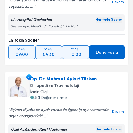
Güler yüzlü, ilgili ve açıklayıcı bilgiler veren bir doktor.
Devamı
Teşekkürler....
Liv Hospital Gaziantep
Haritada Göster
Seyrantepe, Abdulkadir Konukoğlu Cd No:1
En Yakın Saatler
10 Ağu
10 Ağu
10 Ağu
Daha Fazla
09:00
09:30
10:00
Op. Dr. Mehmet Aykut Türken
Ortopedi ve Travmatoloji
İzmir
,
Çiğli
5
(
1
Değerlendirme)
Eşimin diyabetik ayak yarası ile ilgilenip aynı zamanda
Devamı
diğer branşlardaki...
Özel Acıbadem Kent Hastanesi
Haritada Göster