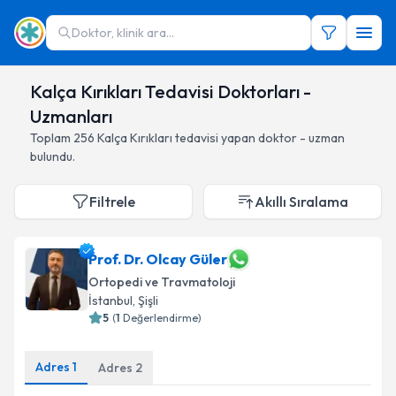
Doktor, klinik ara...
Kalça Kırıkları Tedavisi Doktorları -
Uzmanları
Toplam
256
Kalça Kırıkları
tedavisi yapan doktor - uzman
bulundu.
Filtrele
Akıllı Sıralama
Prof. Dr. Olcay Güler
Ortopedi ve Travmatoloji
İstanbul
,
Şişli
5
(
1
Değerlendirme)
Adres
1
Adres
2