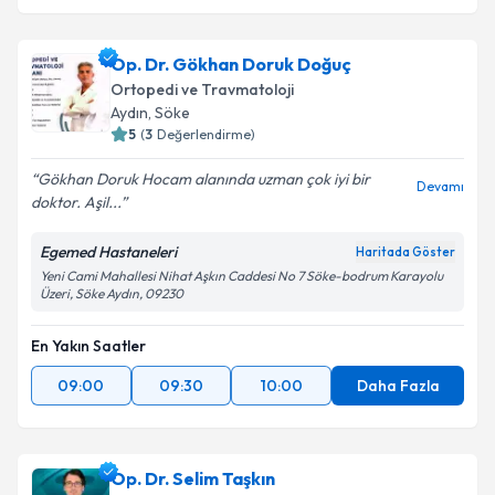
Op. Dr. Gökhan Doruk Doğuç
Ortopedi ve Travmatoloji
Aydın
,
Söke
5
(
3
Değerlendirme)
Gökhan Doruk Hocam alanında uzman çok iyi bir
Devamı
doktor. Aşil...
Egemed Hastaneleri
Haritada Göster
Yeni Cami Mahallesi Nihat Aşkın Caddesi No 7 Söke-bodrum Karayolu
Üzeri, Söke Aydın, 09230
En Yakın Saatler
09:00
09:30
10:00
Daha Fazla
Op. Dr. Selim Taşkın