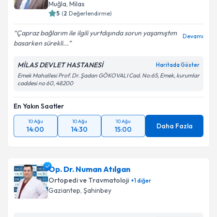
Muğla
,
Milas
5
(
2
Değerlendirme)
Çapraz bağlarım ile ilgili yurtdışında sorun yaşamıştım
Devamı
basarken sürekli...
MİLAS DEVLET HASTANESİ
Haritada Göster
Emek Mahallesi Prof. Dr. Şadan GÖKOVALI Cad. No:65, Emek, kurumlar
caddesi no 60, 48200
En Yakın Saatler
10 Ağu
10 Ağu
10 Ağu
Daha Fazla
14:00
14:30
15:00
Op. Dr. Numan Atılgan
Ortopedi ve Travmatoloji
+
1
diğer
Gaziantep
,
Şahinbey