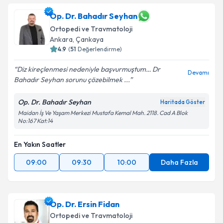
Op. Dr. Bahadır Seyhan
Ortopedi ve Travmatoloji
Ankara
,
Çankaya
4.9
(
51
Değerlendirme)
Diz kireçlenmesi nedeniyle başvurmuştum… Dr
Devamı
Bahadır Seyhan sorunu çözebilmek ...
Op. Dr. Bahadır Seyhan
Haritada Göster
Maidan İş Ve Yaşam Merkezi Mustafa Kemal Mah. 2118. Cad A Blok
No:167 Kat:14
En Yakın Saatler
09:00
09:30
10:00
Daha Fazla
Op. Dr. Ersin Fidan
Ortopedi ve Travmatoloji