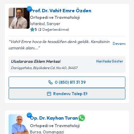
Prof. Dr. Vahit Emre Özden
Ortopedi ve Travmatoloji
İstanbul
,
Sarıyer
5
(
2
Değerlendirme)
Vahit Emre hoca ile tesadüfen denk geldik. Kendisinin
Devamı
uzmanlık alanı...
Uluslararası Eklem Merkezi
Haritada Göster
Darüşşafaka, Büyükdere Cd. No:40, 34457
0 (850) 811 31 39
Randevu Takvimi Talebi
Randevu Talep Et
Prof. Dr. Vahit Emre Özden
için randevu takvimi
talebi oluşturun. Size bu uzmandan randevu almanız
için bir takvim hazırlandığında e-posta ile
Op. Dr. Kayhan Turan
bilgilendireceğiz.
Ortopedi ve Travmatoloji