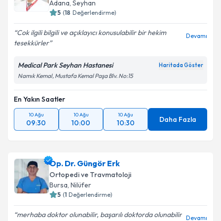
Adana
,
Seyhan
5
(
18
Değerlendirme)
Cok ilgili bilgili ve açıklayıcı konusulabilir bir hekim
Devamı
tesekkürler
Medical Park Seyhan Hastanesi
Haritada Göster
Namık Kemal, Mustafa Kemal Paşa Blv. No:15
En Yakın Saatler
10 Ağu
10 Ağu
10 Ağu
Daha Fazla
09:30
10:00
10:30
Op. Dr. Güngör Erk
Ortopedi ve Travmatoloji
Bursa
,
Nilüfer
5
(
1
Değerlendirme)
merhaba doktor olunabilir, başarılı doktorda olunabilir