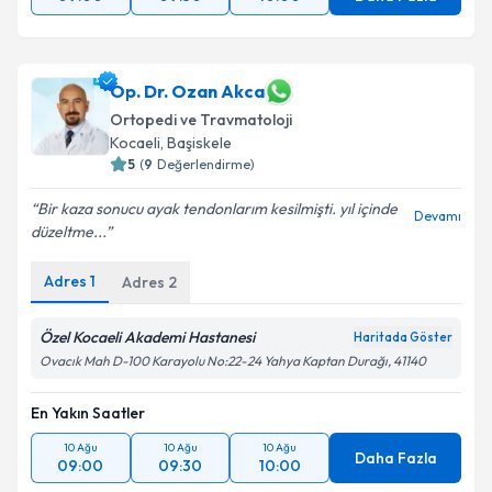
09:00
09:30
10:00
Daha Fazla
Op. Dr. Ozan Akca
Ortopedi ve Travmatoloji
Kocaeli
,
Başiskele
5
(
9
Değerlendirme)
Bir kaza sonucu ayak tendonlarım kesilmişti. yıl içinde
Devamı
düzeltme...
Adres
1
Adres
2
Özel Kocaeli Akademi Hastanesi
Haritada Göster
Ovacık Mah D-100 Karayolu No:22-24 Yahya Kaptan Durağı, 41140
En Yakın Saatler
10 Ağu
10 Ağu
10 Ağu
Daha Fazla
09:00
09:30
10:00