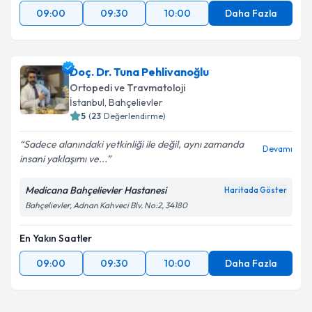
09:00
09:30
10:00
Daha Fazla
Doç. Dr. Tuna Pehlivanoğlu
Ortopedi ve Travmatoloji
İstanbul
,
Bahçelievler
5
(
23
Değerlendirme)
Sadece alanındaki yetkinliği ile değil, aynı zamanda
Devamı
insani yaklaşımı ve...
Medicana Bahçelievler Hastanesi
Haritada Göster
Bahçelievler, Adnan Kahveci Blv. No:2, 34180
En Yakın Saatler
09:00
09:30
10:00
Daha Fazla