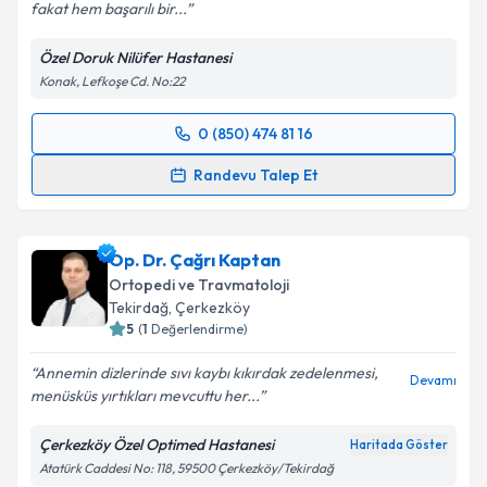
Devamı
fakat hem başarılı bir...
Özel Doruk Nilüfer Hastanesi
Konak, Lefkoşe Cd. No:22
0 (850) 474 81 16
Randevu Takvimi Talebi
Randevu Talep Et
Op. Dr. Güngör Erk
için randevu takvimi talebi
oluşturun. Size bu uzmandan randevu almanız için bir
Op. Dr. Çağrı Kaptan
takvim hazırlandığında e-posta ile bilgilendireceğiz.
Ortopedi ve Travmatoloji
E-posta Adresiniz
Tekirdağ
,
Çerkezköy
5
(
1
Değerlendirme)
Annemin dizlerinde sıvı kaybı kıkırdak zedelenmesi,
Devamı
menüsküs yırtıkları mevcuttu her...
Kişisel verilerimin işlenmesine ilişkin
Aydınlatma
Metni
'ni okudum ve kişisel verilerimin belirtilen
Çerkezköy Özel Optimed Hastanesi
Haritada Göster
kapsamda işlenmesini kabul ediyorum.
Atatürk Caddesi No: 118, 59500 Çerkezköy/Tekirdağ