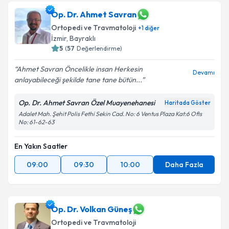
Op. Dr. Ahmet Savran
Ortopedi ve Travmatoloji
+
1
diğer
İzmir
,
Bayraklı
5
(
57
Değerlendirme)
Ahmet Savran Öncelikle insan Herkesin
Devamı
anlayabileceği şekilde tane tane bütün...
Op. Dr. Ahmet Savran Özel Muayenehanesi
Haritada Göster
Adalet Mah. Şehit Polis Fethi Sekin Cad. No: 6 Ventus Plaza Kat:6 Ofis
No: 61-62-63
En Yakın Saatler
09:00
09:30
10:00
Daha Fazla
Op. Dr. Volkan Güneş
Ortopedi ve Travmatoloji