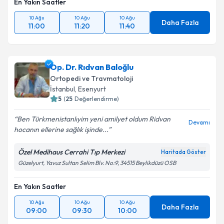
En Yakın Saatler
10 Ağu
10 Ağu
10 Ağu
Daha Fazla
11:00
11:20
11:40
Op. Dr. Rıdvan Baloğlu
Ortopedi ve Travmatoloji
İstanbul
,
Esenyurt
5
(
25
Değerlendirme)
Ben Türkmenistanlıyim yeni amilyet oldum Ridvan
Devamı
hocanın ellerine sağlık işinde...
Özel Medihaus Cerrahi Tıp Merkezi
Haritada Göster
Güzelyurt, Yavuz Sultan Selim Blv. No:9, 34515 Beylikdüzü OSB
En Yakın Saatler
10 Ağu
10 Ağu
10 Ağu
Daha Fazla
09:00
09:30
10:00