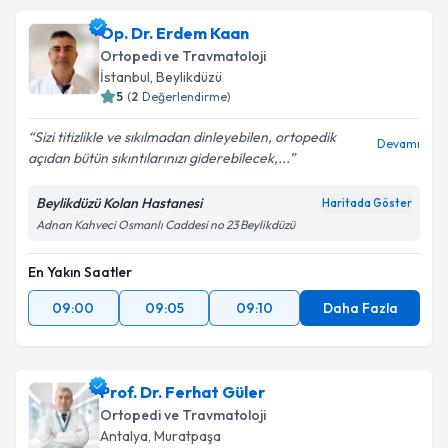
Op. Dr. Erdem Kaan
Ortopedi ve Travmatoloji
İstanbul
,
Beylikdüzü
5
(
2
Değerlendirme)
Sizi titizlikle ve sıkılmadan dinleyebilen, ortopedik
Devamı
açıdan bütün sıkıntılarınızı giderebilecek,...
Beylikdüzü Kolan Hastanesi
Haritada Göster
Adnan Kahveci Osmanlı Caddesi no 23 Beylikdüzü
En Yakın Saatler
09:00
09:05
09:10
Daha Fazla
Prof. Dr. Ferhat Güler
Ortopedi ve Travmatoloji
Antalya
,
Muratpaşa