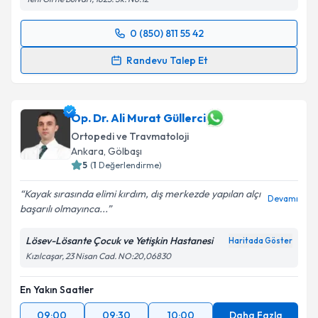
Yeni Girne Bulvarı, 1825. Sk. No:12
0 (850) 811 55 42
Randevu Takvimi Talebi
Randevu Talep Et
Doç. Dr. Serkan Erkuş
için randevu takvimi talebi
oluşturun. Size bu uzmandan randevu almanız için bir
takvim hazırlandığında e-posta ile bilgilendireceğiz.
Op. Dr. Ali Murat Güllerci
Ortopedi ve Travmatoloji
E-posta Adresiniz
Ankara
,
Gölbaşı
5
(
1
Değerlendirme)
Kayak sırasında elimi kırdım, dış merkezde yapılan alçı
Devamı
başarılı olmayınca...
Kişisel verilerimin işlenmesine ilişkin
Aydınlatma
Metni
'ni okudum ve kişisel verilerimin belirtilen
Lösev-Lösante Çocuk ve Yetişkin Hastanesi
Haritada Göster
kapsamda işlenmesini kabul ediyorum.
Kızılcaşar, 23 Nisan Cad. NO:20,06830
Takvim Talebini Gönder
En Yakın Saatler