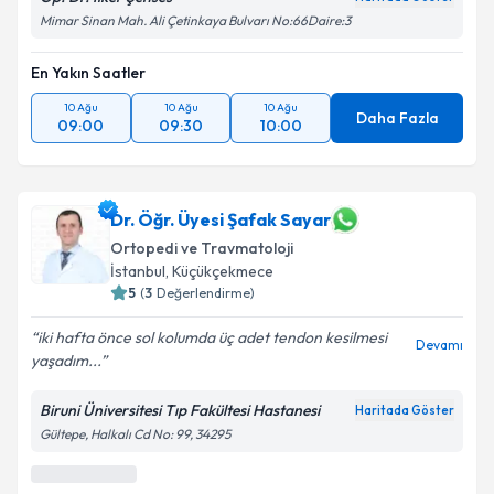
Mimar Sinan Mah. Ali Çetinkaya Bulvarı No:66Daire:3
En Yakın Saatler
10 Ağu
10 Ağu
10 Ağu
Daha Fazla
09:00
09:30
10:00
Dr. Öğr. Üyesi Şafak Sayar
Ortopedi ve Travmatoloji
İstanbul
,
Küçükçekmece
5
(
3
Değerlendirme)
iki hafta önce sol kolumda üç adet tendon kesilmesi
Devamı
yaşadım...
Biruni Üniversitesi Tıp Fakültesi Hastanesi
Haritada Göster
Gültepe, Halkalı Cd No: 99, 34295
En Yakın Saatler