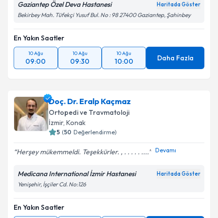
Gaziantep Özel Deva Hastanesi
Haritada Göster
Bekirbey Mah. Tüfekçi Yusuf Bul. No : 98 27400 Gaziantep, Şahinbey
En Yakın Saatler
10 Ağu
10 Ağu
10 Ağu
Daha Fazla
09:00
09:30
10:00
Doç. Dr. Eralp Kaçmaz
Ortopedi ve Travmatoloji
İzmir
,
Konak
5
(
50
Değerlendirme)
Devamı
Herşey mükemmeldi. Teşekkürler. , . . . . . ....
Medicana International İzmir Hastanesi
Haritada Göster
Yenişehir, İşçiler Cd. No:126
En Yakın Saatler