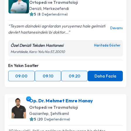
Ortopedi ve Travmatoloji
Denizli
,
Merkezefendi
5
(
8
Değerlendirme)
Teyzem dizindeki agrılardan yuruyemez hale gelmisti
Devamı
devlet hastanesindeki bi doktor...
Özel Denizli Tekden Hastanesi
Haritada Göster
Muratdede, Karcı Yolu No:57, 20010
En Yakın Saatler
09:00
09:10
09:20
Daha Fazla
Op. Dr. Mehmet Emre Hanay
Ortopedi ve Travmatoloji
Gaziantep
,
Şehitkamil
5
(
20
Değerlendirme)