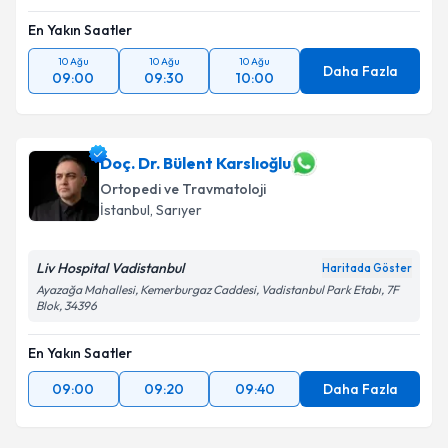
En Yakın Saatler
Takvim Talebini Gönder
10 Ağu
10 Ağu
10 Ağu
Daha Fazla
09:00
09:30
10:00
Doç. Dr. Bülent Karslıoğlu
Ortopedi ve Travmatoloji
İstanbul
,
Sarıyer
Liv Hospital Vadistanbul
Haritada Göster
Ayazağa Mahallesi, Kemerburgaz Caddesi, Vadistanbul Park Etabı, 7F
Blok, 34396
En Yakın Saatler
09:00
09:20
09:40
Daha Fazla