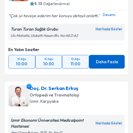
Bursa
,
Osmangazi
E-posta Adresiniz
5
(
13
Değerlendirme)
Devamı
Çok iyi tavsiye ederim her konuyu detaylı anlatti.
Turan Turan Sağlık Grubu
Haritada Göster
Kişisel verilerimin işlenmesine ilişkin
Aydınlatma
Ulu Mahalle, Ulubatlı Hasan Blv. No:48 D:62
Metni
'ni okudum ve kişisel verilerimin belirtilen
kapsamda işlenmesini kabul ediyorum.
En Yakın Saatler
10 Ağu
10 Ağu
10 Ağu
Takvim Talebini Gönder
Daha Fazla
10:00
10:30
11:00
Doç. Dr. Serkan Erkuş
Ortopedi ve Travmatoloji
İzmir
,
Karşıyaka
İzmir Ekonomi Üniversitesi Medicalpoint
Haritada Göster
Hastanesi