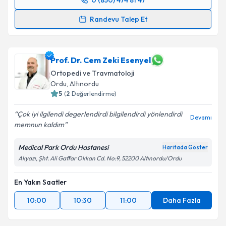
0 (850) 474 81 47
Randevu Takvimi Talebi
Randevu Talep Et
Op. Dr. Levent Arslan
için randevu takvimi talebi
oluşturun. Size bu uzmandan randevu almanız için bir
takvim hazırlandığında e-posta ile bilgilendireceğiz.
Prof. Dr. Cem Zeki Esenyel
Ortopedi ve Travmatoloji
E-posta Adresiniz
Ordu
,
Altınordu
5
(
2
Değerlendirme)
Çok iyi ilgilendi degerlendirdi bilgilendirdi yönlendirdi
Devamı
memnun kaldım
Kişisel verilerimin işlenmesine ilişkin
Aydınlatma
Metni
'ni okudum ve kişisel verilerimin belirtilen
Medical Park Ordu Hastanesi
Haritada Göster
kapsamda işlenmesini kabul ediyorum.
Akyazı, Şht. Ali Gaffar Okkan Cd. No:9, 52200 Altınordu/Ordu
Takvim Talebini Gönder
En Yakın Saatler
10:00
10:30
11:00
Daha Fazla