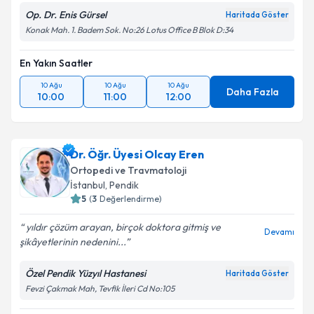
Op. Dr. Enis Gürsel
Haritada Göster
Konak Mah. 1. Badem Sok. No:26 Lotus Office B Blok D:34
En Yakın Saatler
10 Ağu
10 Ağu
10 Ağu
Daha Fazla
10:00
11:00
12:00
Dr. Öğr. Üyesi Olcay Eren
Ortopedi ve Travmatoloji
İstanbul
,
Pendik
5
(
3
Değerlendirme)
yıldır çözüm arayan, birçok doktora gitmiş ve
Devamı
şikâyetlerinin nedenini...
Özel Pendik Yüzyıl Hastanesi
Haritada Göster
Fevzi Çakmak Mah, Tevfik İleri Cd No:105