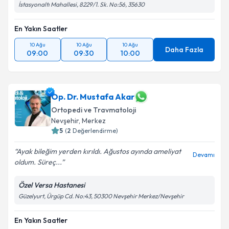
İstasyonaltı Mahallesi, 8229/1. Sk. No:56, 35630
En Yakın Saatler
10 Ağu
10 Ağu
10 Ağu
Daha Fazla
09:00
09:30
10:00
Op. Dr. Mustafa Akar
Ortopedi ve Travmatoloji
Nevşehir
,
Merkez
5
(
2
Değerlendirme)
Ayak bileğim yerden kırıldı. Ağustos ayında ameliyat
Devamı
oldum. Süreç...
Özel Versa Hastanesi
Güzelyurt, Ürgüp Cd. No:43, 50300 Nevşehir Merkez/Nevşehir
En Yakın Saatler