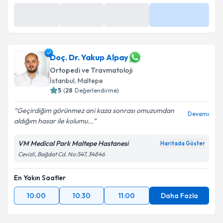
17 Ağu
17 Ağu
17 Ağu
Daha Fazla
09:20
09:40
10:00
Doç. Dr. Yakup Alpay
Ortopedi ve Travmatoloji
İstanbul
,
Maltepe
5
(
28
Değerlendirme)
Geçirdiğim görünmez ani kaza sonrası omuzumdan
Devamı
aldığım hasar ile kolumu...
VM Medical Park Maltepe Hastanesi
Haritada Göster
Cevizli, Bağdat Cd. No:547, 34846
En Yakın Saatler
10:00
10:30
11:00
Daha Fazla