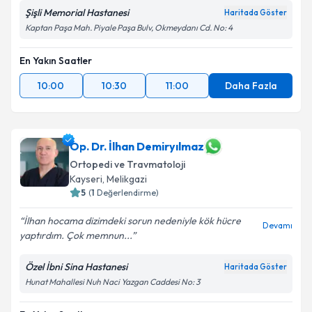
Şişli Memorial Hastanesi
Haritada Göster
Kaptan Paşa Mah. Piyale Paşa Bulv, Okmeydanı Cd. No: 4
En Yakın Saatler
10:00
10:30
11:00
Daha Fazla
Op. Dr. İlhan Demiryılmaz
Ortopedi ve Travmatoloji
Kayseri
,
Melikgazi
5
(
1
Değerlendirme)
İlhan hocama dizimdeki sorun nedeniyle kök hücre
Devamı
yaptırdım. Çok memnun...
Özel İbni Sina Hastanesi
Haritada Göster
Hunat Mahallesi Nuh Naci Yazgan Caddesi No: 3