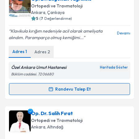
takvimi talebi oluşturun. Size bu uzmandan randevu
Ortopedi ve Travmatoloji
almanız için bir takvim hazırlandığında e-posta ile
Ankara
, Çankaya
bilgilendireceğiz.
5
(
7
Değerlendirme)
E-posta Adresiniz
Klavikula kırığım nedeniyle acil olarak ameliyata
Devamı
alındım. Paramparça olmuş kemiğimi...
Adres
1
Adres
2
Kişisel verilerimin işlenmesine ilişkin
Aydınlatma
Metni
'ni okudum ve kişisel verilerimin belirtilen
Özel Ankara Umut Hastanesi
Haritada Göster
kapsamda işlenmesini kabul ediyorum.
Büklüm caddesi. 72 06680
Randevu Talep Et
Takvim Talebini Gönder
Randevu Takvimi Talebi
Op. Dr. Bilgehan Tağrikulu
için randevu takvimi
Op. Dr. Salih Fırat
talebi oluşturun. Size bu uzmandan randevu almanız
Ortopedi ve Travmatoloji
için bir takvim hazırlandığında e-posta ile
Ankara
, Altındağ
bilgilendireceğiz.