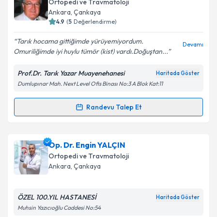
Takvim Talebini Gönder
Ortopedi ve Travmatoloji
için bir takvim hazırlandığında e-posta ile
Ankara
, Çankaya
bilgilendireceğiz.
4.9
(
5
Değerlendirme)
E-posta Adresiniz
Tarık hocama gittiğimde yürüyemiyordum.
Devamı
Omuriliğimde iyi huylu tümör (kist) vardı.Doğuştan...
Prof.Dr. Tarık Yazar Muayenehanesi
Haritada Göster
Dumlupınar Mah. Next Level Ofis Binası No:3 A Blok Kat:11
Kişisel verilerimin işlenmesine ilişkin
Aydınlatma
Metni
'ni okudum ve kişisel verilerimin belirtilen
kapsamda işlenmesini kabul ediyorum.
Randevu Talep Et
Randevu Takvimi Talebi
Takvim Talebini Gönder
Prof. Dr. Tarık Yazar
için randevu takvimi talebi
Op. Dr. Engin YALÇIN
oluşturun. Size bu uzmandan randevu almanız için bir
Ortopedi ve Travmatoloji
takvim hazırlandığında e-posta ile bilgilendireceğiz.
Ankara
, Çankaya
E-posta Adresiniz
ÖZEL 100.YIL HASTANESİ
Haritada Göster
Muhsin Yazıcıoğlu Caddesi No:54