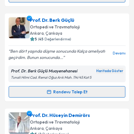
Takvim Talebini Gönder
Prof. Dr. Doğan Bek
için randevu takvimi talebi
Prof. Dr. Berk Güçlü
oluşturun. Size bu uzmandan randevu almanız için bir
Ortopedi ve Travmatoloji
takvim hazırlandığında e-posta ile bilgilendireceğiz.
Ankara
, Çankaya
5
(
45
Değerlendirme)
E-posta Adresiniz
Ben dört yaşında düşme sonucunda Kalça ameliyatı
Devamı
geçirdim. Bunun sonucunda...
Prof. Dr. Berk Güçlü Muayenehanesi
Haritada Göster
Kişisel verilerimin işlenmesine ilişkin
Aydınlatma
Tunali Hilmi Cad. Remzi Oğuz Arık Mah. 114/45 Kat 5
Metni
'ni okudum ve kişisel verilerimin belirtilen
kapsamda işlenmesini kabul ediyorum.
Randevu Talep Et
Randevu Takvimi Talebi
Takvim Talebini Gönder
Prof. Dr. Berk Güçlü
için randevu takvimi talebi
Prof. Dr. Hüseyin Demirörs
oluşturun. Size bu uzmandan randevu almanız için bir
Ortopedi ve Travmatoloji
takvim hazırlandığında e-posta ile bilgilendireceğiz.
Ankara
, Çankaya