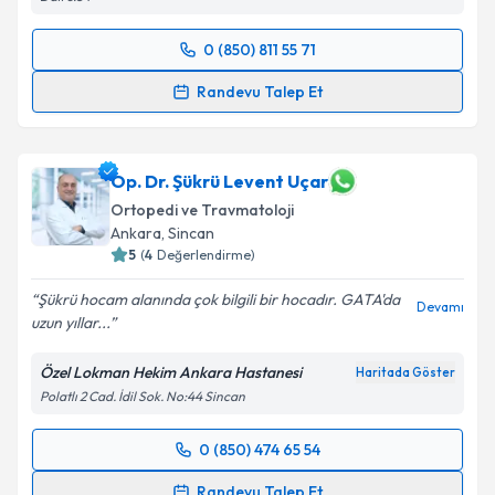
0 (850) 811 55 71
Randevu Takvimi Talebi
Randevu Talep Et
Prof. Dr. Kerem BAŞARIR
için randevu takvimi talebi
oluşturun. Size bu uzmandan randevu almanız için bir
takvim hazırlandığında e-posta ile bilgilendireceğiz.
Op. Dr. Şükrü Levent Uçar
Ortopedi ve Travmatoloji
E-posta Adresiniz
Ankara
, Sincan
5
(
4
Değerlendirme)
Şükrü hocam alanında çok bilgili bir hocadır. GATA'da
Devamı
uzun yıllar...
Kişisel verilerimin işlenmesine ilişkin
Aydınlatma
Metni
'ni okudum ve kişisel verilerimin belirtilen
Özel Lokman Hekim Ankara Hastanesi
Haritada Göster
kapsamda işlenmesini kabul ediyorum.
Polatlı 2 Cad. İdil Sok. No:44 Sincan
Takvim Talebini Gönder
0 (850) 474 65 54
Randevu Takvimi Talebi
Randevu Talep Et