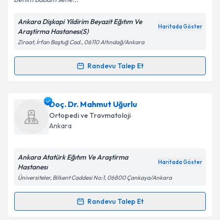
Ankara Dişkapi Yildirim Beyazit Eğıtım Ve
Haritada Göster
Araştirma Hastanesı(S)
Kişisel verilerimin işlenmesine ilişkin
Aydınlatma
Ziraat, İrfan Baştuğ Cad., 06110 Altındağ/Ankara
Metni
'ni okudum ve kişisel verilerimin belirtilen
kapsamda işlenmesini kabul ediyorum.
Randevu Talep Et
Randevu Takvimi Talebi
Takvim Talebini Gönder
Doç. Dr. Önder Ersan
için randevu takvimi talebi
Doç. Dr. Mahmut Uğurlu
oluşturun. Size bu uzmandan randevu almanız için bir
Ortopedi ve Travmatoloji
takvim hazırlandığında e-posta ile bilgilendireceğiz.
Ankara
E-posta Adresiniz
Ankara Atatürk Eğıtım Ve Araştirma
Haritada Göster
Hastanesı
Üniversiteler, Bilkent Caddesi No:1, 06800 Çankaya/Ankara
Kişisel verilerimin işlenmesine ilişkin
Aydınlatma
Metni
'ni okudum ve kişisel verilerimin belirtilen
Randevu Talep Et
Randevu Takvimi Talebi
kapsamda işlenmesini kabul ediyorum.