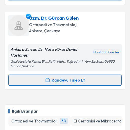
Doç. Dr. Murat Altay
için randevu takvimi talebi
Uzm. Dr. Gürcan Gülen
oluşturun. Size bu uzmandan randevu almanız için bir
Ortopedi ve Travmatoloji
takvim hazırlandığında e-posta ile bilgilendireceğiz.
Ankara
, Çankaya
E-posta Adresiniz
Ankara Sıncan Dr. Nafız Körez Devlet
Haritada Göster
Hastanesı
Gazi Mustafa Kemal Blv., Fatih Mah., Tuğra Anıtı Yanı Sis Sok., 06930
Sincan/Ankara
Kişisel verilerimin işlenmesine ilişkin
Aydınlatma
Metni
'ni okudum ve kişisel verilerimin belirtilen
Randevu Talep Et
kapsamda işlenmesini kabul ediyorum.
Randevu Takvimi Talebi
Takvim Talebini Gönder
Uzm. Dr. Gürcan Gülen
için randevu takvimi talebi
oluşturun. Size bu uzmandan randevu almanız için bir
İlgili Branşlar
takvim hazırlandığında e-posta ile bilgilendireceğiz.
Ortopedi ve Travmatoloji
El Cerrahisi ve Mikrocerrahi
30
1
E-posta Adresiniz