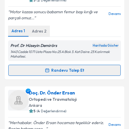
5
(
2
Değerlendirme)
E-posta Adresiniz
Motor kazası sonucu babamın femur başı kırığı ve
Devamı
parçalı omuz...
Adres
1
Adres
2
Kişisel verilerimin işlenmesine ilişkin
Aydınlatma
Metni
'ni okudum ve kişisel verilerimin belirtilen
kapsamda işlenmesini kabul ediyorum.
Prof. Dr Hüseyin Demirörs
Haritada Göster
1443 Cadde 1071 Usta Plaza No:25 A Blok 3. Kat Daire: 23 Kızılırmak
Mahallesi.
Takvim Talebini Gönder
Randevu Talep Et
Randevu Takvimi Talebi
Prof. Dr. Hüseyin Demirörs
için randevu takvimi
Doç. Dr. Önder Ersan
talebi oluşturun. Size bu uzmandan randevu almanız
Ortopedi ve Travmatoloji
için bir takvim hazırlandığında e-posta ile
Ankara
bilgilendireceğiz.
5
(
4
Değerlendirme)
E-posta Adresiniz
Merhabalar. Önder Ersan hocamıza teşekkür ederiz.
Devamı
Benim babam sene...