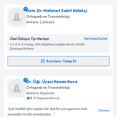
Doç. Dr. Mahmut Uğurlu
için randevu takvimi talebi
Uzm. Dr. Mehmet Sabit Külekçi
Takvim Talebini Gönder
oluşturun. Size bu uzmandan randevu almanız için bir
Ortopedi ve Travmatoloji
takvim hazırlandığında e-posta ile bilgilendireceğiz.
Ankara
, Çankaya
E-posta Adresiniz
Özel Özkaya Tıp Merkezi
Haritada Göster
1-2-3-4-5, Kızılay, Milli Müdafaa Caddesi No:16, 06430
Çankaya/Ankara
Kişisel verilerimin işlenmesine ilişkin
Aydınlatma
Randevu Talep Et
Metni
'ni okudum ve kişisel verilerimin belirtilen
Randevu Takvimi Talebi
kapsamda işlenmesini kabul ediyorum.
Uzm. Dr. Mehmet Sabit Külekçi
için randevu takvimi
Dr. Öğr. Üyesi Kenan Koca
Takvim Talebini Gönder
talebi oluşturun. Size bu uzmandan randevu almanız
Ortopedi ve Travmatoloji
için bir takvim hazırlandığında e-posta ile
Ankara
, Keçiören
bilgilendireceğiz.
5
(
1
Değerlendirme)
E-posta Adresiniz
çok kaliteli işini yapan bir doktor.çocugumun kolu
Devamı
omuzdan kırıldı ameliyatsız...