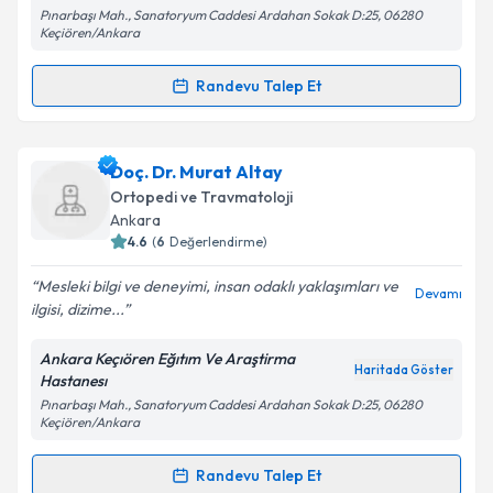
Pınarbaşı Mah., Sanatoryum Caddesi Ardahan Sokak D:25, 06280
Keçiören/Ankara
Kişisel verilerimin işlenmesine ilişkin
Aydınlatma
Randevu Talep Et
Metni
'ni okudum ve kişisel verilerimin belirtilen
Randevu Takvimi Talebi
kapsamda işlenmesini kabul ediyorum.
Dr. Ahmet Osman
için randevu takvimi talebi
Doç. Dr. Murat Altay
Takvim Talebini Gönder
oluşturun. Size bu uzmandan randevu almanız için bir
Ortopedi ve Travmatoloji
takvim hazırlandığında e-posta ile bilgilendireceğiz.
Ankara
4.6
(
6
Değerlendirme)
E-posta Adresiniz
Mesleki bilgi ve deneyimi, insan odaklı yaklaşımları ve
Devamı
ilgisi, dizime...
Ankara Keçıören Eğıtım Ve Araştirma
Kişisel verilerimin işlenmesine ilişkin
Aydınlatma
Haritada Göster
Hastanesı
Metni
'ni okudum ve kişisel verilerimin belirtilen
Pınarbaşı Mah., Sanatoryum Caddesi Ardahan Sokak D:25, 06280
kapsamda işlenmesini kabul ediyorum.
Keçiören/Ankara
Randevu Talep Et
Takvim Talebini Gönder
Randevu Takvimi Talebi