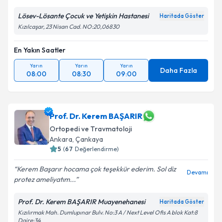
Lösev-Lösante Çocuk ve Yetişkin Hastanesi
Haritada Göster
Kızılcaşar, 23 Nisan Cad. NO:20,06830
En Yakın Saatler
Yarın
Yarın
Yarın
Daha Fazla
08:00
08:30
09:00
Prof. Dr. Kerem BAŞARIR
Ortopedi ve Travmatoloji
Ankara
, Çankaya
5
(
67
Değerlendirme)
Kerem Başarır hocama çok teşekkür ederim. Sol diz
Devamı
protez ameliyatım...
Prof. Dr. Kerem BAŞARIR Muayenehanesi
Haritada Göster
Kızılırmak Mah. Dumlupınar Bulv. No:3 A / Next Level Ofis A blok Kat:8
Daire:34