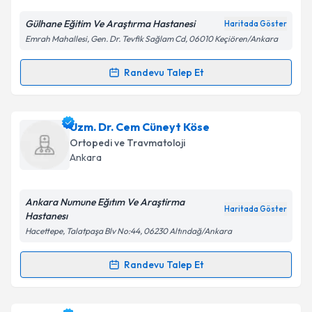
Gülhane Eğitim Ve Araştırma Hastanesi
Haritada Göster
Emrah Mahallesi, Gen. Dr. Tevfik Sağlam Cd, 06010 Keçiören/Ankara
Kişisel verilerimin işlenmesine ilişkin
Aydınlatma
Metni
'ni okudum ve kişisel verilerimin belirtilen
kapsamda işlenmesini kabul ediyorum.
Randevu Talep Et
Randevu Takvimi Talebi
Takvim Talebini Gönder
Dr. Öğr. Üyesi Kenan Koca
için randevu takvimi
Uzm. Dr. Cem Cüneyt Köse
talebi oluşturun. Size bu uzmandan randevu almanız
Ortopedi ve Travmatoloji
için bir takvim hazırlandığında e-posta ile
Ankara
bilgilendireceğiz.
E-posta Adresiniz
Ankara Numune Eğıtım Ve Araştirma
Haritada Göster
Hastanesı
Hacettepe, Talatpaşa Blv No:44, 06230 Altındağ/Ankara
Kişisel verilerimin işlenmesine ilişkin
Aydınlatma
Randevu Talep Et
Randevu Takvimi Talebi
Metni
'ni okudum ve kişisel verilerimin belirtilen
kapsamda işlenmesini kabul ediyorum.