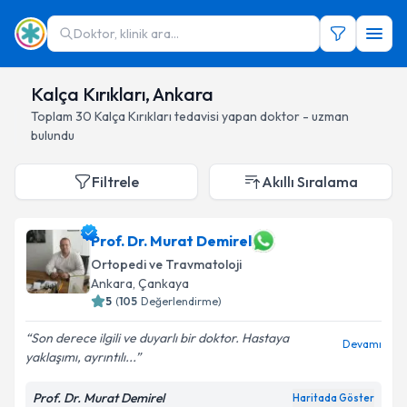
Doktor, klinik ara...
Kalça Kırıkları, Ankara
Toplam
30
Kalça Kırıkları
tedavisi yapan doktor - uzman
bulundu
Filtrele
Akıllı Sıralama
Prof. Dr. Murat Demirel
Ortopedi ve Travmatoloji
Ankara
, Çankaya
5
(
105
Değerlendirme)
Son derece ilgili ve duyarlı bir doktor. Hastaya
Devamı
yaklaşımı, ayrıntılı...
Prof. Dr. Murat Demirel
Haritada Göster