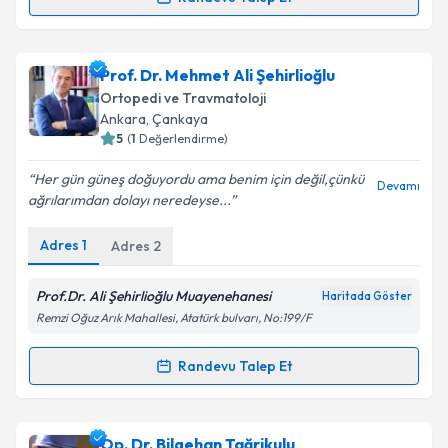
Op. Dr. Şükrü Levent Uçar
için randevu takvimi
talebi oluşturun. Size bu uzmandan randevu almanız
Prof. Dr. Mehmet Ali Şehirlioğlu
için bir takvim hazırlandığında e-posta ile
bilgilendireceğiz.
Ortopedi ve Travmatoloji
Ankara
, Çankaya
E-posta Adresiniz
5
(
1
Değerlendirme)
Her gün güneş doğuyordu ama benim için değil,çünkü
Devamı
ağrılarımdan dolayı neredeyse...
Kişisel verilerimin işlenmesine ilişkin
Aydınlatma
Adres
1
Adres
2
Metni
'ni okudum ve kişisel verilerimin belirtilen
kapsamda işlenmesini kabul ediyorum.
Prof.Dr. Ali Şehirlioğlu Muayenehanesi
Haritada Göster
Remzi Oğuz Arık Mahallesi, Atatürk bulvarı, No:199/F
Takvim Talebini Gönder
Randevu Talep Et
Randevu Takvimi Talebi
Prof. Dr. Mehmet Ali Şehirlioğlu
için randevu
Op. Dr. Bilgehan Tağrikulu