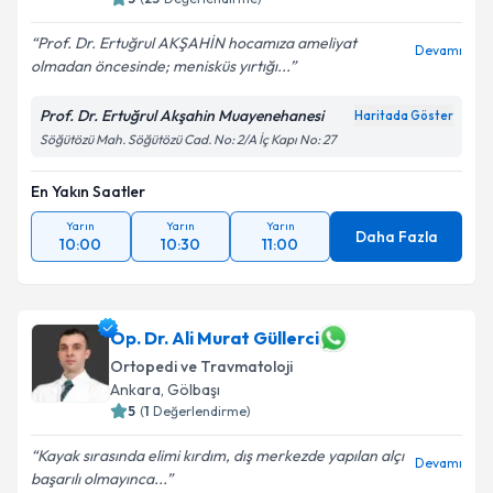
Prof. Dr. Ertuğrul AKŞAHİN hocamıza ameliyat
Devamı
olmadan öncesinde; menisküs yırtığı...
Prof. Dr. Ertuğrul Akşahin Muayenehanesi
Haritada Göster
Söğütözü Mah. Söğütözü Cad. No: 2/A İç Kapı No: 27
En Yakın Saatler
Yarın
Yarın
Yarın
Daha Fazla
10:00
10:30
11:00
Op. Dr. Ali Murat Güllerci
Ortopedi ve Travmatoloji
Ankara
, Gölbaşı
5
(
1
Değerlendirme)
Kayak sırasında elimi kırdım, dış merkezde yapılan alçı
Devamı
başarılı olmayınca...