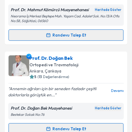
Prof. Dr. Mahmut Kömürcü Muayenehanesi
Haritada Göster
Kişisel verilerimin işlenmesine ilişkin
Aydınlatma
Neorama İş Merkezi Beştepe Mah. Yaşam Cad. Adalet Sok. No:13/A Ofis
Metni
'ni okudum ve kişisel verilerimin belirtilen
No:58, Söğütözü, 06560
kapsamda işlenmesini kabul ediyorum.
Randevu Talep Et
Randevu Takvimi Talebi
Takvim Talebini Gönder
Prof. Dr. Mahmut Kömürcü
için randevu takvimi
Prof. Dr. Doğan Bek
talebi oluşturun. Size bu uzmandan randevu almanız
Ortopedi ve Travmatoloji
için bir takvim hazırlandığında e-posta ile
Ankara
, Çankaya
bilgilendireceğiz.
5
(
13
Değerlendirme)
E-posta Adresiniz
Annemin ağrıları için bir seneden fazladır çeşitli
Devamı
doktorlarla görüştük en...
Prof. Dr. Doğan Bek Muayehanesi
Haritada Göster
Bestekar Sokak No:76
Kişisel verilerimin işlenmesine ilişkin
Aydınlatma
Metni
'ni okudum ve kişisel verilerimin belirtilen
kapsamda işlenmesini kabul ediyorum.
Randevu Talep Et
Randevu Takvimi Talebi