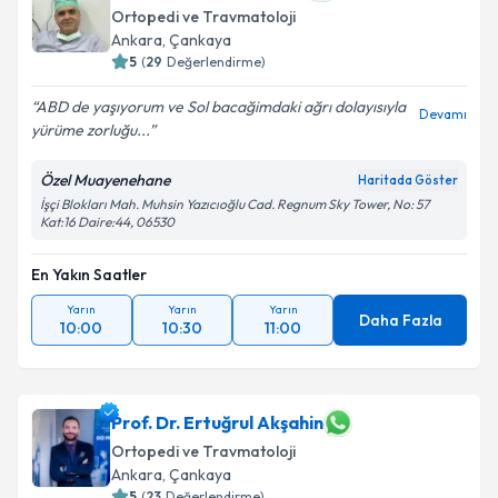
Ortopedi ve Travmatoloji
Ankara
, Çankaya
5
(
29
Değerlendirme)
ABD de yaşıyorum ve Sol bacağimdaki ağrı dolayısıyla
Devamı
yürüme zorluğu...
Özel Muayenehane
Haritada Göster
İşçi Blokları Mah. Muhsin Yazıcıoğlu Cad. Regnum Sky Tower, No: 57
Kat:16 Daire:44, 06530
En Yakın Saatler
Yarın
Yarın
Yarın
Daha Fazla
10:00
10:30
11:00
Prof. Dr. Ertuğrul Akşahin
Ortopedi ve Travmatoloji
Ankara
, Çankaya
5
(
23
Değerlendirme)