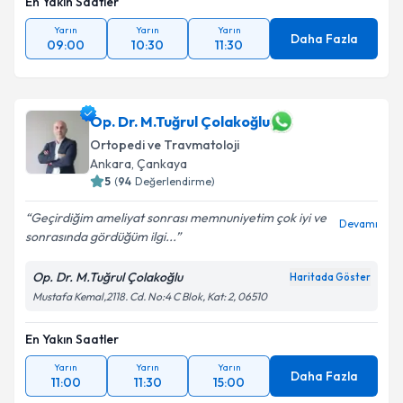
En Yakın Saatler
Yarın
Yarın
Yarın
Daha Fazla
09:00
10:30
11:30
Op. Dr. M.Tuğrul Çolakoğlu
Ortopedi ve Travmatoloji
Ankara
, Çankaya
5
(
94
Değerlendirme)
Geçirdiğim ameliyat sonrası memnuniyetim çok iyi ve
Devamı
sonrasında gördüğüm ilgi...
Op. Dr. M.Tuğrul Çolakoğlu
Haritada Göster
Mustafa Kemal,2118. Cd. No:4 C Blok, Kat: 2, 06510
En Yakın Saatler
Yarın
Yarın
Yarın
Daha Fazla
11:00
11:30
15:00