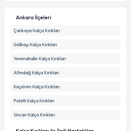
Ankara İlçeleri
Kişisel verilerimin işlenmesine ilişkin
Aydınlatma
Çankaya
Metni
Kalça Kırıkları
'ni okudum ve kişisel verilerimin belirtilen
kapsamda işlenmesini kabul ediyorum.
Gölbaşı
Kalça Kırıkları
Takvim Talebini Gönder
Yenimahalle
Kalça Kırıkları
Altındağ
Kalça Kırıkları
Keçiören
Kalça Kırıkları
Polatlı
Kalça Kırıkları
Sincan
Kalça Kırıkları
Kalça Kırıkları ile İlgili Hastalıklar