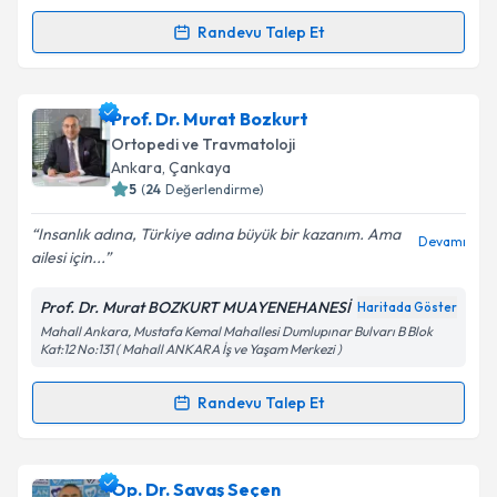
Kişisel verilerimin işlenmesine ilişkin
Aydınlatma
Randevu Talep Et
Randevu Takvimi Talebi
Metni
'ni okudum ve kişisel verilerimin belirtilen
kapsamda işlenmesini kabul ediyorum.
Op. Dr. Engin YALÇIN
için randevu takvimi talebi
Prof. Dr. Murat Bozkurt
oluşturun. Size bu uzmandan randevu almanız için bir
Takvim Talebini Gönder
Ortopedi ve Travmatoloji
takvim hazırlandığında e-posta ile bilgilendireceğiz.
Ankara
, Çankaya
5
(
24
Değerlendirme)
E-posta Adresiniz
Insanlık adına, Türkiye adına büyük bir kazanım. Ama
Devamı
ailesi için...
Prof. Dr. Murat BOZKURT MUAYENEHANESİ
Haritada Göster
Kişisel verilerimin işlenmesine ilişkin
Aydınlatma
Mahall Ankara, Mustafa Kemal Mahallesi Dumlupınar Bulvarı B Blok
Metni
'ni okudum ve kişisel verilerimin belirtilen
Kat:12 No:131 ( Mahall ANKARA İş ve Yaşam Merkezi )
kapsamda işlenmesini kabul ediyorum.
Randevu Talep Et
Randevu Takvimi Talebi
Takvim Talebini Gönder
Prof. Dr. Murat Bozkurt
için randevu takvimi talebi
Op. Dr. Savaş Seçen