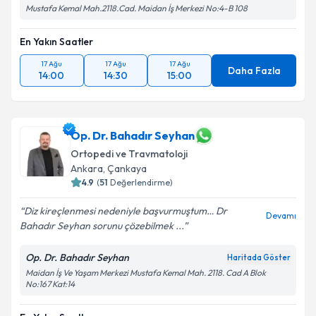
Mustafa Kemal Mah.2118.Cad. Maidan İş Merkezi No:4-B 108
En Yakın Saatler
17 Ağu
17 Ağu
17 Ağu
Daha Fazla
14:00
14:30
15:00
Op. Dr. Bahadır Seyhan
Ortopedi ve Travmatoloji
Ankara
, Çankaya
4.9
(
51
Değerlendirme)
Diz kireçlenmesi nedeniyle başvurmuştum… Dr
Devamı
Bahadır Seyhan sorunu çözebilmek ...
Op. Dr. Bahadır Seyhan
Haritada Göster
Maidan İş Ve Yaşam Merkezi Mustafa Kemal Mah. 2118. Cad A Blok
No:167 Kat:14