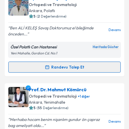
oluşturun. Size bu uzmandan randevu almanız için bir
Ortopedi ve Travmatoloji
takvim hazırlandığında e-posta ile bilgilendireceğiz.
Ankara
, Polatlı
5
(
2
Değerlendirme)
E-posta Adresiniz
Ben ALİ KELEŞ Savaş Doktorumuz el bileğimde
Devamı
önceden...
Özel Polatlı Can Hastanesi
Haritada Göster
Kişisel verilerimin işlenmesine ilişkin
Aydınlatma
Yeni Mahalle, Gordion Cd. No:1
Metni
'ni okudum ve kişisel verilerimin belirtilen
kapsamda işlenmesini kabul ediyorum.
Randevu Talep Et
Randevu Takvimi Talebi
Takvim Talebini Gönder
Op. Dr. Savaş Seçen
için randevu takvimi talebi
Prof. Dr. Mahmut Kömürcü
oluşturun. Size bu uzmandan randevu almanız için bir
Ortopedi ve Travmatoloji
+
1
diğer
takvim hazırlandığında e-posta ile bilgilendireceğiz.
Ankara
, Yenimahalle
5
(
55
Değerlendirme)
E-posta Adresiniz
Merhaba hocam benim nişanlım gundur ön çapraz
Devamı
bag ameliyati oldu...