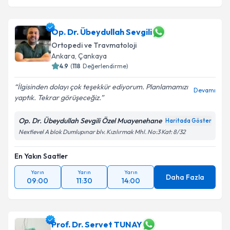
Op. Dr. Übeydullah Sevgili
Ortopedi ve Travmatoloji
Ankara
, Çankaya
4.9
(
118
Değerlendirme)
İlgisinden dolayı çok teşekkür ediyorum. Planlamamızı
Devamı
yaptık. Tekrar görüşeceğiz.
Op. Dr. Übeydullah Sevgili Özel Muayenehane
Haritada Göster
Nextlevel A blok Dumlupınar blv. Kızılırmak Mhl. No:3 Kat: 8/32
En Yakın Saatler
Yarın
Yarın
Yarın
Daha Fazla
09:00
11:30
14:00
Prof. Dr. Servet TUNAY