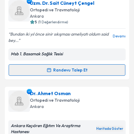
Uzm. Dr. Cem Cüneyt Köse
için randevu takvimi
Uzm. Dr. Sait Cüneyt Çengel
talebi oluşturun. Size bu uzmandan randevu almanız
Takvim Talebini Gönder
Ortopedi ve Travmatoloji
için bir takvim hazırlandığında e-posta ile
Ankara
bilgilendireceğiz.
5
(
1
Değerlendirme)
E-posta Adresiniz
Bundan iki yıl önce sinir sıkışması ameliyatı oldum said
Devamı
bey...
Msb 1. Basamak Sağlık Tesisi
Kişisel verilerimin işlenmesine ilişkin
Aydınlatma
Metni
'ni okudum ve kişisel verilerimin belirtilen
Randevu Talep Et
Randevu Takvimi Talebi
kapsamda işlenmesini kabul ediyorum.
Takvim Talebini Gönder
Uzm. Dr. Sait Cüneyt Çengel
için randevu takvimi
Dr. Ahmet Osman
talebi oluşturun. Size bu uzmandan randevu almanız
Ortopedi ve Travmatoloji
için bir takvim hazırlandığında e-posta ile
Ankara
bilgilendireceğiz.
E-posta Adresiniz
Ankara Keçıören Eğıtım Ve Araştirma
Haritada Göster
Hastanesı