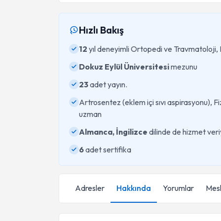
Hızlı Bakış
12
yıl deneyimli Ortopedi ve Travmatoloji,
Dokuz Eylül Üniversitesi
mezunu
23
adet yayın.
Artrosentez (eklem içi sıvı aspirasyonu), Fi
uzman
Almanca, İngilizce
dilinde de hizmet veri
6
adet sertifika
Adresler
Hakkında
Yorumlar
Mesl