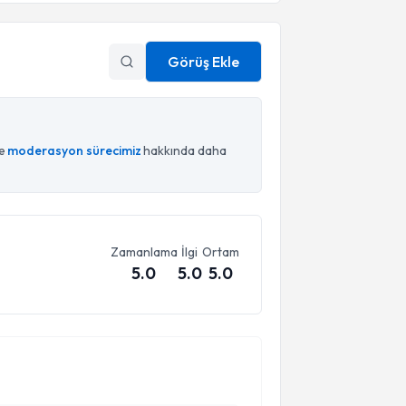
Görüş Ekle
ce
moderasyon sürecimiz
hakkında daha
Zamanlama
İlgi
Ortam
5.0
5.0
5.0