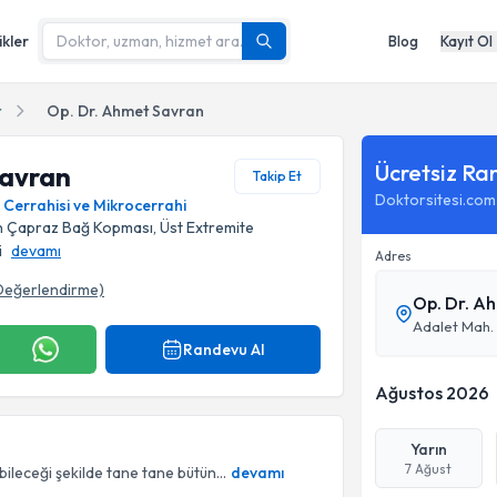
ikler
Blog
Kayıt Ol
r
Op. Dr. Ahmet Savran
Ücretsiz Ra
Savran
Takip Et
Doktorsitesi.com
l Cerrahisi ve Mikrocerrahi
n Çapraz Bağ Kopması, Üst Extremite
i
devamı
Adres
Değerlendirme)
Op. Dr. A
Randevu Al
Ağustos 2026
Yarın
7 Ağust
leceği şekilde tane tane bütün...
devamı