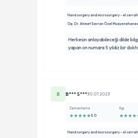
Hand surgery and microsurgery - el cerrahi
Op. Dr. Ahmet Savran Özel Muayenehanes
Herkesin anlayabileceği dilde bilg
yapan on numara 5 yıldız bir doktor
B
B*** S***
30.07.2023
Zamanlama
İlgi
★
★
★
★
★
★
★
★
★
5.0
Hand surgery and microsurgery - el cerrahi