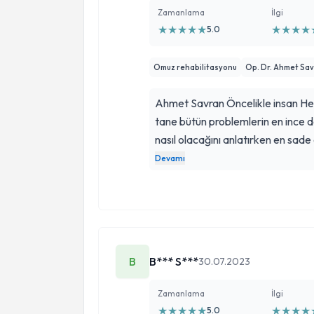
Zamanlama
İlgi
★
★
★
★
★
★
★
★
★
5.0
Omuz rehabilitasyonu
Op. Dr. Ahmet Sa
Ahmet Savran Öncelikle insan Her
tane bütün problemlerin en ince 
nasıl olacağını anlatırken en sade dili
kızımı omuzun da oluşan rahatsızl
Devamı
kesişti Milli Takım Kampı sürecind
Kurban bayramının 1 günü 2 ameli
Kafamızda büyüttüğümüz sakatlığı
tedavi ile yapacağı egzersizlerl
devam edebileceğini söyleyip bi
B
B*** S***
30.07.2023
doktor Allah hep iyilere rastlatsın
Zamanlama
İlgi
★
★
★
★
★
★
★
★
★
5.0