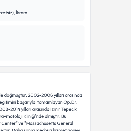
retsiz), İkram
'de doğmuştur. 2002-2008 yılları arasında
p eğitimini başarıyla tamamlayan Op.Dr.
08-2014 yılları arasında İzmir Tepecik
vmatoloji Kliniği'nde almıştır. Bu
 Center" ve "Massachusetts General
uştur. Daha sonra mecburi hizmet görevi