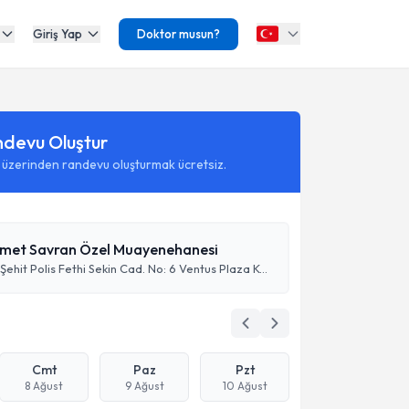
Giriş Yap
Doktor musun?
ndevu Oluştur
 üzerinden randevu oluşturmak ücretsiz.
hmet Savran Özel Muayenehanesi
Adalet Mah. Şehit Polis Fethi Sekin Cad. No: 6 Ventus Plaza Kat:6 Ofis No: 61-62-63
Cmt
Paz
Pzt
8 Ağust
9 Ağust
10 Ağust