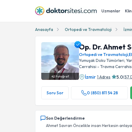
Uzmanlar
Klin
Anasayfa
Ortopedi ve Travmatoloji
İzmi
Op. Dr. Ahmet 
Ortopedi ve Travmatoloji
,
E
Yumuşak Doku Tümörleri, Ya
Cerrahisi - Travma Cerrahis
İzmir
5.0
1 Adres
(
57
42
Fotoğraf
Op. Dr. Ahmet Savran Profil Fotoğrafı
Soru Sor
0 (850) 811 54 28
Son Değerlendirme
Ahmet Savran Öncelikle insan Herkesin anlayabi