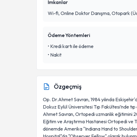
İmkanlar
Wi-fi, Online Doktor Danışma, Otopark (Üc
Ödeme Yöntemleri
•
Kredi kartı ile ödeme
•
Nakit
Özgeçmiş
Op. Dr.Ahmet Savran, 1984 yılında Eskişehir
Dokuz Eylül Üniversitesi Tıp Fakültesi’nde tı
Ahmet Savran, Ortopedi uzmanlık eğitimini 20
Eğitim ve Araştırma Hastanesi Ortopedi ve Tra
dönemde Amerika "Indiana Hand to Shoulder
Hospital"da "Observer Fellow" olarak bulunm