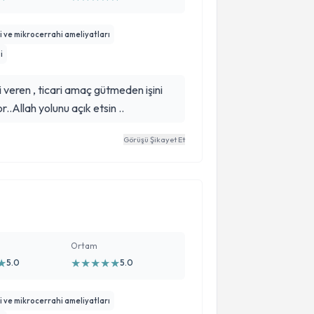
 ve mikrocerrahi ameliyatları
i
i veren , ticari amaç gütmeden işini
..Allah yolunu açık etsin ..
Görüşü Şikayet Et
Ortam
★
★
★
★
★
★
5.0
5.0
 ve mikrocerrahi ameliyatları