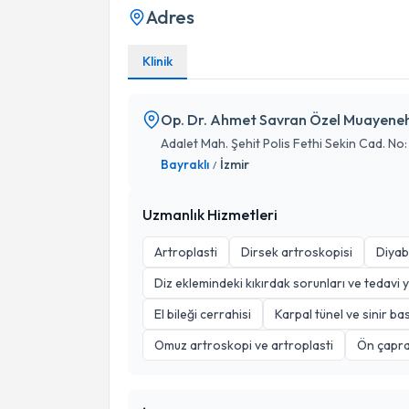
Adres
Klinik
Op. Dr. Ahmet Savran Özel Muayene
Adalet Mah. Şehit Polis Fethi Sekin Cad. No
Bayraklı
İzmir
/
Uzmanlık Hizmetleri
Artroplasti
Dirsek artroskopisi
Diyab
Diz eklemindeki kıkırdak sorunları ve tedavi 
El bileği cerrahisi
Karpal tünel ve sinir ba
Omuz artroskopi ve artroplasti
Ön çapra