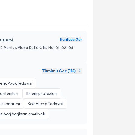
hanesi
Haritada Gör
: 6 Ventus Plaza Kat:6 Ofis No: 61-62-63
Tümünü Gör (
114
)
etik AyakTedavisi
yöntemleri
Eklem protezleri
sısı onarımı
Kök Hücre Tedavisi
z bağ bağların ameliyatı