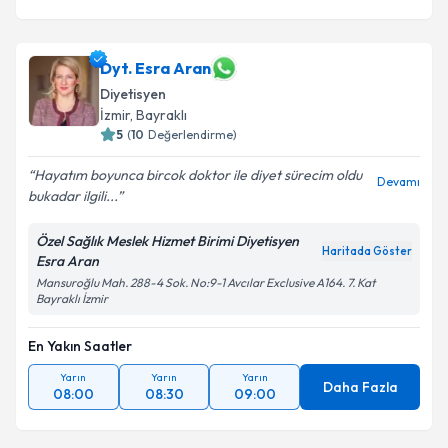
Dyt. Esra Aran
Diyetisyen
İzmir
, Bayraklı
5
(
10
Değerlendirme)
Hayatım boyunca bircok doktor ile diyet sürecim oldu
Devamı
bukadar ilgili...
Özel Sağlık Meslek Hizmet Birimi Diyetisyen
Haritada Göster
Esra Aran
Mansuroğlu Mah. 288-4 Sok. No:9-1 Avcılar Exclusive A164. 7. Kat
Bayraklı İzmir
En Yakın Saatler
Yarın
Yarın
Yarın
Daha Fazla
08:00
08:30
09:00