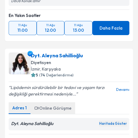
D608 Konak İzmir
En Yakın Saatler
11 Ağu
11 Ağu
11 Ağu
Daha Fazla
11:00
12:00
13:00
Dyt. Aleyna Sahillioğlu
Diyetisyen
İzmir
, Karşıyaka
5
(
74
Değerlendirme)
Lipödemin sürdürülebilir bir tedavi ve yaşam tarzı
Devamı
değişikliği gerektirmesi nedeniyle...
Adres
1
Online Görüşme
Dyt. Aleyna Sahillioğlu
Haritada Göster