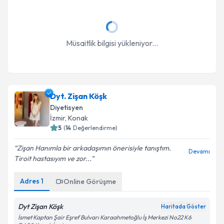
Müsaitlik bilgisi yükleniyor...
Dyt. Zişan Köşk
Diyetisyen
İzmir
, Konak
5
(
14
Değerlendirme)
Zişan Hanımla bir arkadaşımın önerisiyle tanıştım.
Devamı
Tiroit hastasıyım ve zor...
Adres
1
Online Görüşme
Dyt Zişan Köşk
Haritada Göster
İsmet Kaptan Şair Eşref Bulvarı Karaahmetoğlu İş Merkezi No22 K6