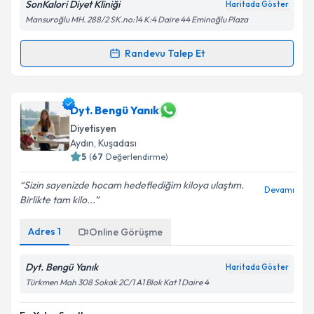
SonKalori Diyet Kliniği
Haritada Göster
Mansuroğlu MH. 288/2 SK.no:14 K:4 Daire 44 Eminoğlu Plaza
Kişisel verilerimin işlenmesine ilişkin
Aydınlatma
Randevu Talep Et
Randevu Takvimi Talebi
Metni
'ni okudum ve kişisel verilerimin belirtilen
kapsamda işlenmesini kabul ediyorum.
Dyt. Ceren Şahin
için randevu takvimi talebi
Dyt. Bengü Yanık
oluşturun. Size bu uzmandan randevu almanız için bir
Takvim Talebini Gönder
Diyetisyen
takvim hazırlandığında e-posta ile bilgilendireceğiz.
Aydın
, Kuşadası
5
(
67
Değerlendirme)
E-posta Adresiniz
Sizin sayenizde hocam hedeflediğim kiloya ulaştım.
Devamı
Birlikte tam kilo...
Adres
1
Kişisel verilerimin işlenmesine ilişkin
Online Görüşme
Aydınlatma
Metni
'ni okudum ve kişisel verilerimin belirtilen
kapsamda işlenmesini kabul ediyorum.
Dyt. Bengü Yanık
Haritada Göster
Türkmen Mah 308 Sokak 2C/1 A1 Blok Kat 1 Daire 4
Takvim Talebini Gönder