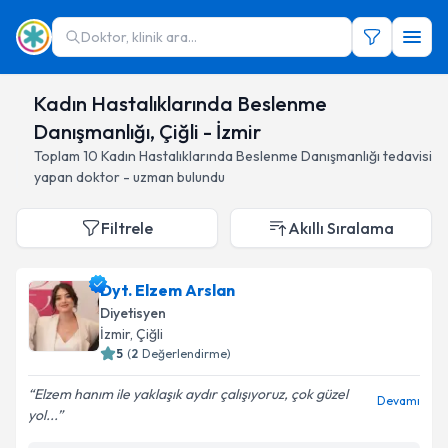
Doktor, klinik ara...
Kadın Hastalıklarında Beslenme
Danışmanlığı, Çiğli - İzmir
Toplam
10
Kadın Hastalıklarında Beslenme Danışmanlığı
tedavisi
yapan doktor - uzman bulundu
Filtrele
Akıllı Sıralama
Dyt. Elzem Arslan
Diyetisyen
İzmir
, Çiğli
5
(
2
Değerlendirme)
Elzem hanım ile yaklaşık aydır çalışıyoruz, çok güzel
Devamı
yol...