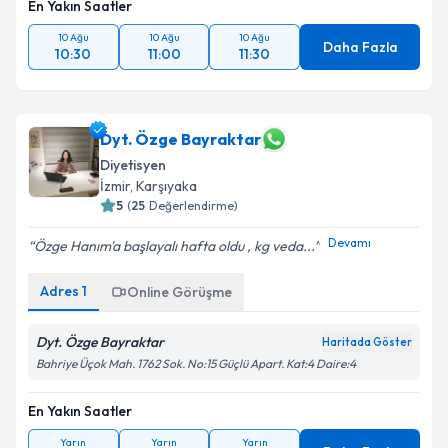
En Yakın Saatler
10 Ağu
10 Ağu
10 Ağu
Daha Fazla
10:30
11:00
11:30
Dyt. Özge Bayraktar
Diyetisyen
İzmir
, Karşıyaka
5
(
25
Değerlendirme)
Devamı
Özge Hanım'a başlayalı hafta oldu , kg veda...
Adres
1
Online Görüşme
Dyt. Özge Bayraktar
Haritada Göster
Bahriye Üçok Mah. 1762 Sok. No:15 Güçlü Apart. Kat:4 Daire:4
En Yakın Saatler
Yarın
Yarın
Yarın