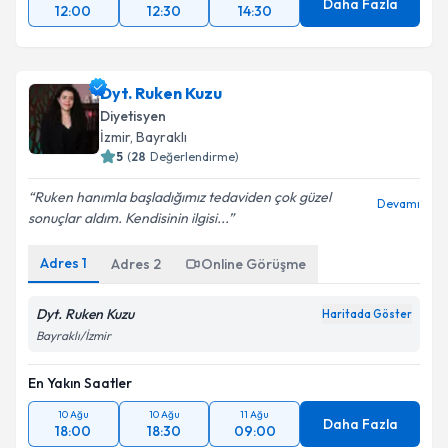
Daha Fazla
12:00
12:30
14:30
Dyt. Ruken Kuzu
Diyetisyen
İzmir
, Bayraklı
5
(
28
Değerlendirme)
Ruken hanımla başladığımız tedaviden çok güzel
Devamı
sonuçlar aldım. Kendisinin ilgisi...
Adres
1
Adres
2
Online Görüşme
Dyt. Ruken Kuzu
Haritada Göster
Bayraklı/İzmir
En Yakın Saatler
10 Ağu
10 Ağu
11 Ağu
Daha Fazla
18:00
18:30
09:00