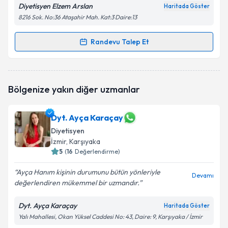
Diyetisyen Elzem Arslan
Haritada Göster
8216 Sok. No:36 Ataşahir Mah. Kat:3 Daire:13
Randevu Talep Et
Randevu Takvimi Talebi
Dyt. Elzem Arslan
için randevu takvimi talebi
Bölgenize yakın diğer uzmanlar
oluşturun. Size bu uzmandan randevu almanız için bir
takvim hazırlandığında e-posta ile bilgilendireceğiz.
Dyt. Ayça Karaçay
E-posta Adresiniz
Diyetisyen
İzmir
, Karşıyaka
5
(
16
Değerlendirme)
Kişisel verilerimin işlenmesine ilişkin
Aydınlatma
Ayça Hanım kişinin durumunu bütün yönleriyle
Devamı
Metni
'ni okudum ve kişisel verilerimin belirtilen
değerlendiren mükemmel bir uzmandır.
kapsamda işlenmesini kabul ediyorum.
Dyt. Ayça Karaçay
Haritada Göster
Yalı Mahallesi, Okan Yüksel Caddesi No: 43, Daire: 9, Karşıyaka / İzmir
Takvim Talebini Gönder