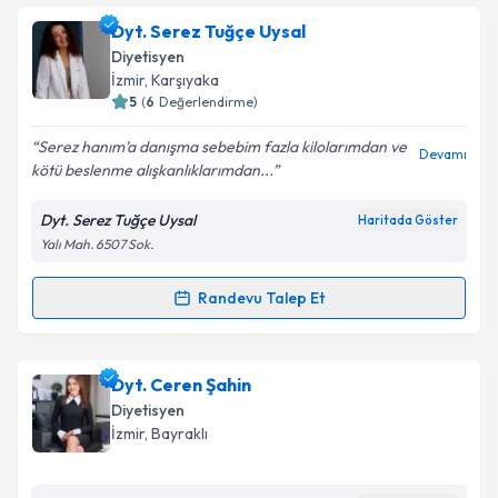
Dyt. Serez Tuğçe Uysal
Diyetisyen
İzmir
, Karşıyaka
5
(
6
Değerlendirme)
Serez hanım’a danışma sebebim fazla kilolarımdan ve
Devamı
kötü beslenme alışkanlıklarımdan...
Dyt. Serez Tuğçe Uysal
Haritada Göster
Yalı Mah. 6507 Sok.
Randevu Talep Et
Randevu Takvimi Talebi
Dyt. Serez Tuğçe Uysal
için randevu takvimi talebi
Dyt. Ceren Şahin
oluşturun. Size bu uzmandan randevu almanız için bir
Diyetisyen
takvim hazırlandığında e-posta ile bilgilendireceğiz.
İzmir
, Bayraklı
E-posta Adresiniz