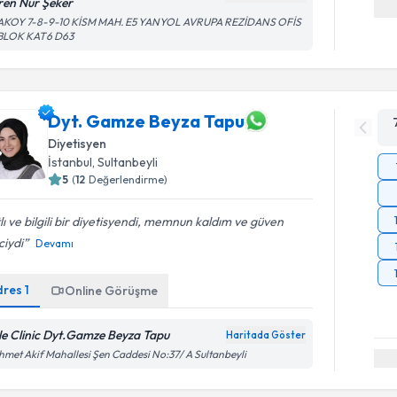
ren Nur Şeker
AKOY 7-8-9-10 KİSM MAH. E5 YANYOL AVRUPA REZİDANS OFİS
 BLOK KAT6 D63
Dyt. Gamze Beyza Tapu
Diyetisyen
İstanbul
, Sultanbeyli
5
(
12
Değerlendirme)
lı ve bilgili bir diyetisyendi, memnun kaldım ve güven
ciydi
Devamı
dres
1
Online Görüşme
le Clinic Dyt.Gamze Beyza Tapu
Haritada Göster
met Akif Mahallesi Şen Caddesi No:37/ A Sultanbeyli