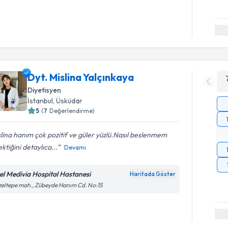
Dyt. Mislina Yalçınkaya
Diyetisyen
İstanbul
, Üsküdar
5
(
7
Değerlendirme)
lina hanım çok pozitif ve güler yüzlü.Nasıl beslenmem
ktiğini detaylıca...
Devamı
el Medivia Hospital Hastanesi
Haritada Göster
eltepe mah., Zübeyde Hanım Cd. No:15
Randevu T