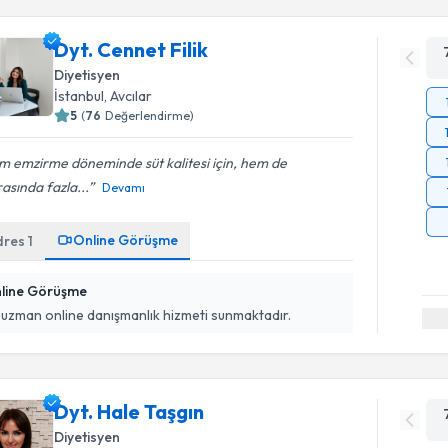
Dyt. Cennet Filik
Diyetisyen
İstanbul
, Avcılar
5
(
76
Değerlendirme)
m emzirme döneminde süt kalitesi için, hem de
asında fazla...
Devamı
Online Görüşme
dres
1
line Görüşme
 uzman online danışmanlık hizmeti sunmaktadır.
Dyt. Hale Taşgın
Diyetisyen