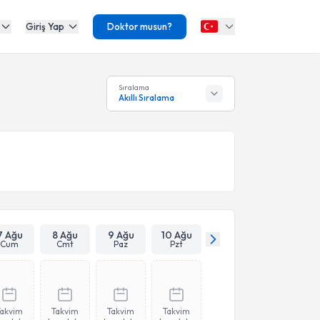
Giriş Yap
Doktor musun?
Sıralama
Akıllı Sıralama
7 Ağu
8 Ağu
9 Ağu
10 Ağu
Cum
Cmt
Paz
Pzt
Takvim
Takvim
Takvim
Takvim