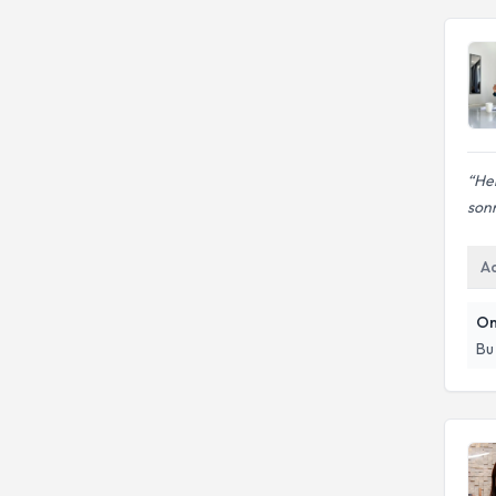
He
sonr
A
On
Bu