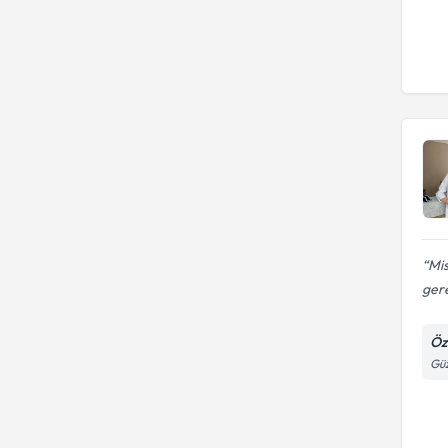
Mis
gere
Öz
Güz