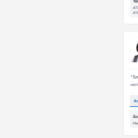
Ya
Demir eksikliğinde beslenme
AT
İstanbul Bilgi Üniversitesi
A1
İstanbul Medeniyet
Üniversitesi
Tat
veri
A
So
Meh