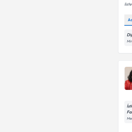
liste
A
Di
Mim
İst
Fa
Mer