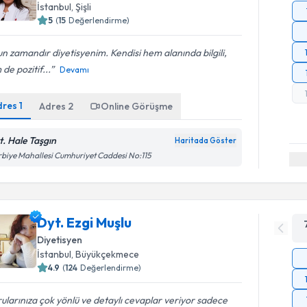
İstanbul
, Şişli
5
(
15
Değerlendirme)
n zamandır diyetisyenim. Kendisi hem alanında bilgili,
de pozitif...
Devamı
dres
1
Adres
2
Online Görüşme
t. Hale Taşgın
Haritada Göster
biye Mahallesi Cumhuriyet Caddesi No:115
Dyt. Ezgi Muşlu
Diyetisyen
İstanbul
, Büyükçekmece
4.9
(
124
Değerlendirme)
ularınıza çok yönlü ve detaylı cevaplar veriyor sadece