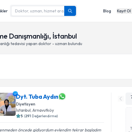
ikler
Blog
Kayıt Ol
me Danışmanlığı, İstanbul
anlığı
tedavisi yapan doktor - uzman bulundu
Dyt. Tuba Aydın
Diyetisyen
İstanbul
, Arnavutköy
5
(
291
Değerlendirme)
lenmeden öncede gidiyordum evlendim tekrar başladım