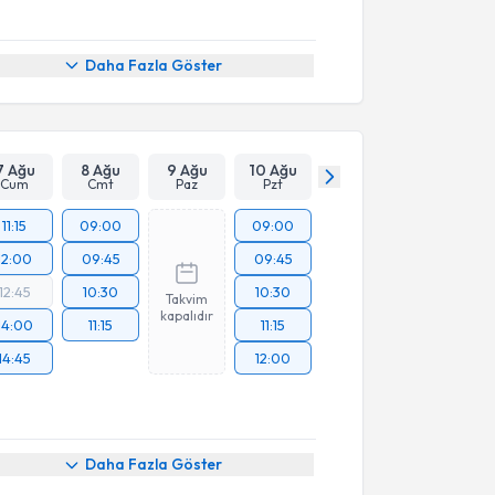
Daha Fazla Göster
7 Ağu
8 Ağu
9 Ağu
10 Ağu
Cum
Cmt
Paz
Pzt
11:15
09:00
09:00
12:00
09:45
09:45
12:45
10:30
10:30
Takvim
kapalıdır
14:00
11:15
11:15
14:45
12:00
akvimi Talebi
Daha Fazla Göster