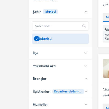
çok 
Şehir
İstanbul
Online danışmanlık sunan
A
uzmanları göster
Sadece
İstanbul
bölgesinde
Ne
uzman ara
Mer
İstanbul
Kat
İlçe
Yakınımda Ara
Branşlar
Konumuma yakın uzmanları
Büyükçekmece
göster
Son
Bakırköy
İlgi Alanları
Kadın Hastalıklarında Beslenme Danışmanlığı
uzak
Kadıköy
Hizmetler
Diyetisyen
A