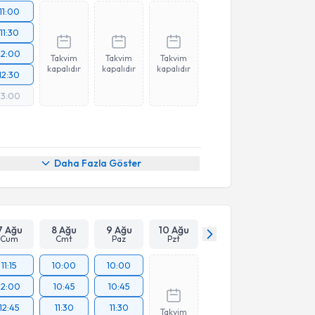
11:00
11:30
12:00
Takvim
Takvim
Takvim
kapalıdır
kapalıdır
kapalıdır
12:30
13:00
Daha Fazla Göster
7 Ağu
8 Ağu
9 Ağu
10 Ağu
Cum
Cmt
Paz
Pzt
11:15
10:00
10:00
12:00
10:45
10:45
12:45
11:30
11:30
Takvim