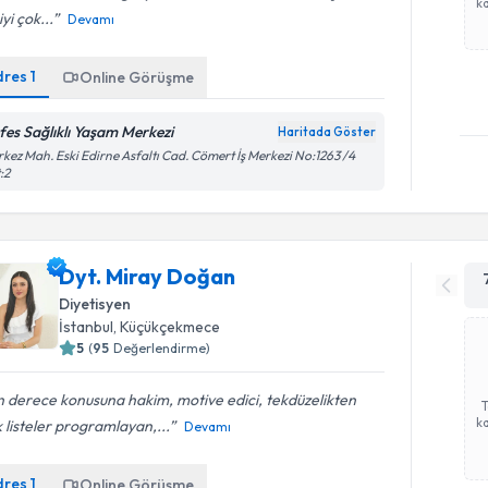
ka
iyi çok...
Devamı
dres
1
Online Görüşme
fes Sağlıklı Yaşam Merkezi
Haritada Göster
kez Mah. Eski Edirne Asfaltı Cad. Cömert İş Merkezi No:1263 /4
:2
Dyt. Miray Doğan
Diyetisyen
İstanbul
, Küçükçekmece
5
(
95
Değerlendirme)
 derece konusuna hakim, motive edici, tekdüzelikten
ka
 listeler programlayan,...
Devamı
dres
1
Online Görüşme