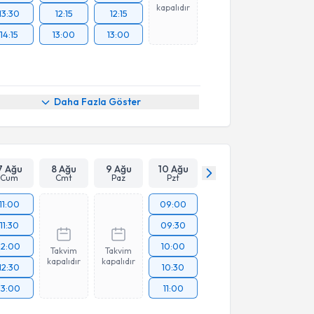
kapalıdır
13:30
12:15
12:15
14:15
13:00
13:00
Daha Fazla Göster
7 Ağu
8 Ağu
9 Ağu
10 Ağu
Cum
Cmt
Paz
Pzt
11:00
09:00
11:30
09:30
12:00
10:00
Takvim
Takvim
kapalıdır
kapalıdır
12:30
10:30
13:00
11:00