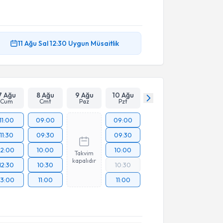
11 Ağu
Sal
12:30
Uygun Müsaitlik
7 Ağu
8 Ağu
9 Ağu
10 Ağu
Cum
Cmt
Paz
Pzt
11:00
09:00
09:00
11:30
09:30
09:30
12:00
10:00
10:00
Takvim
kapalıdır
12:30
10:30
10:30
13:00
11:00
11:00