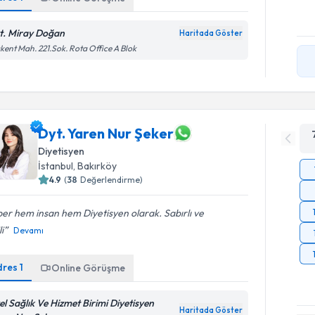
t. Miray Doğan
Haritada Göster
kent Mah. 221.Sok. Rota Office A Blok
Dyt. Yaren Nur Şeker
Diyetisyen
İstanbul
, Bakırköy
4.9
(
38
Değerlendirme)
er hem insan hem Diyetisyen olarak. Sabırlı ve
li
Devamı
dres
1
Online Görüşme
el Sağlık Ve Hizmet Birimi Diyetisyen
Haritada Göster