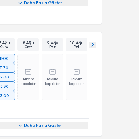
Daha Fazla Göster
7 Ağu
8 Ağu
9 Ağu
10 Ağu
Cum
Cmt
Paz
Pzt
11:00
11:30
12:00
Takvim
Takvim
Takvim
kapalıdır
kapalıdır
kapalıdır
12:30
13:00
Daha Fazla Göster