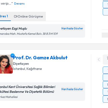
 verip...
Devamı
dres
1
Online Görüşme
yetisyen Ezgi Muşlu
Haritada Göster
aroba Mah. Mustafa Kemal Bulv. 38 B 3 M 109
Prof. Dr. Gamze Akbulut
Diyetisyen
İstanbul
, Kağıthane
anbul Kent Üniversitesi Sağlık Bilimleri
Haritada Göster
kültesi Beslenme Ve Diyetetik Bölümü
kez Mahallesi