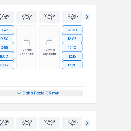
7 Ağu
8 Ağu
9 Ağu
10 Ağu
Cum
Cmt
Paz
Pzt
10:45
12:00
10:50
12:05
10:55
12:10
Takvim
Takvim
kapalıdır
kapalıdır
11:00
12:15
11:05
12:20
Daha Fazla Göster
7 Ağu
8 Ağu
9 Ağu
10 Ağu
Cum
Cmt
Paz
Pzt