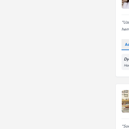
Uzu
hem 
A
Dy
Har
Sor