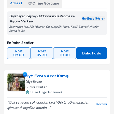
Adres
1
Online Görüşme
Diyetisyen Zeynep Aldanmaz Beslenme ve
Haritada Göster
Yaşam Merkezi
Esentepe Mah. FSM Bulvarı Cd. Neşe Sk. No:6, Kat:3, Daire:9 Nilüfer,
Bursa 16130
En Yakın Saatler
10 Ağu
10 Ağu
10 Ağu
Daha Fazla
09:00
09:30
10:00
Dyt. Ecren Acar Kamış
Diyetisyen
Bursa
, Nilüfer
5
(
126
Değerlendirme)
Çok sevecen çok candan birisi Görür görmez zaten
Devamı
içim ısındı İnşallah onunla...