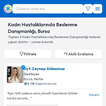
Doktor, klinik ara...
Kadın Hastalıklarında Beslenme
Danışmanlığı, Bursa
Toplam
6
Kadın Hastalıklarında Beslenme Danışmanlığı
tedavisi
yapan doktor - uzman bulundu
Filtrele
Akıllı Sıralama
Dyt. Zeynep Aldanmaz
Diyetisyen
Bursa
, Nilüfer
5
(
38
Değerlendirme)
Aşırı tatlı sadece sana yönelik hazırlanan listeler
Devamı
harika zorunlu...