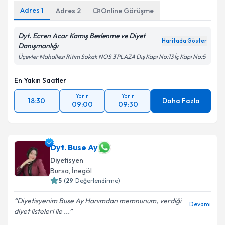
Adres
1
Adres
2
Online Görüşme
Dyt. Ecren Acar Kamış Beslenme ve Diyet
Haritada Göster
Danışmanlığı
Üçevler Mahallesi Ritim Sokak NOS 3 PLAZA Dış Kapı No:13 İç Kapı No:5
En Yakın Saatler
Yarın
Yarın
18:30
Daha Fazla
09:00
09:30
Dyt. Buse Ay
Diyetisyen
Bursa
, İnegöl
5
(
29
Değerlendirme)
Diyetisyenim Buse Ay Hanımdan memnunum, verdiği
Devamı
diyet listeleri ile ...