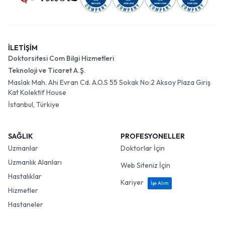
İLETİŞİM
Doktorsitesi Com Bilgi Hizmetleri
Teknoloji ve Ticaret A.Ş.
Maslak Mah. Ahi Evran Cd. A.O.S 55 Sokak No:2 Aksoy Plaza Giriş
Kat Kolektif House
İstanbul, Türkiye
SAĞLIK
PROFESYONELLER
Uzmanlar
Doktorlar İçin
Uzmanlık Alanları
Web Siteniz İçin
Hastalıklar
Kariyer
İşe Alım
Hizmetler
Hastaneler