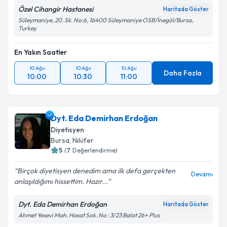
Özel Cihangir Hastanesi
Haritada Göster
Süleymaniye, 20. Sk. No:6, 16400 Süleymaniye OSB/İnegöl/Bursa,
Turkey
En Yakın Saatler
10 Ağu
10 Ağu
10 Ağu
Daha Fazla
10:00
10:30
11:00
Dyt. Eda Demirhan Erdoğan
Diyetisyen
Bursa
, Nilüfer
5
(
7
Değerlendirme)
Birçok diyetisyen denedim ama ilk defa gerçekten
Devamı
anlaşıldığımı hissettim. Hazır...
Dyt. Eda Demirhan Erdoğan
Haritada Göster
Ahmet Yesevi Mah. Hasat Sok. No : 3/23 Balat 26+ Plus