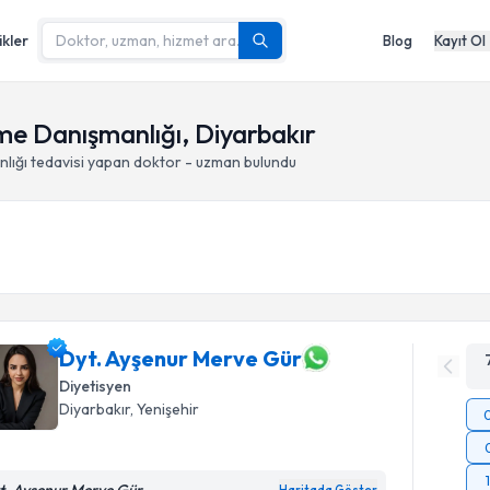
ikler
Blog
Kayıt Ol
me Danışmanlığı, Diyarbakır
lığı
tedavisi yapan doktor - uzman bulundu
Dyt. Ayşenur Merve Gür
Diyetisyen
Diyarbakır
, Yenişehir