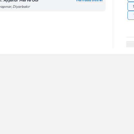
t. Ayşenur Merve Gür
Haritada Göster
apınar, Diyarbakır