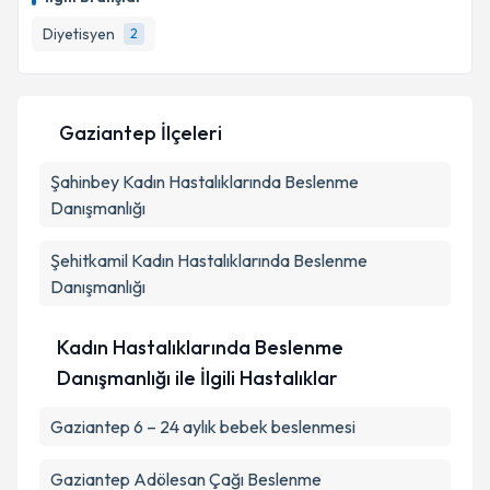
takvim hazırlandığında e-posta ile bilgilendireceğiz.
Diyetisyen
2
E-posta Adresiniz
Gaziantep İlçeleri
Kişisel verilerimin işlenmesine ilişkin
Aydınlatma
Şahinbey
Metni
Kadın Hastalıklarında Beslenme
'ni okudum ve kişisel verilerimin belirtilen
kapsamda işlenmesini kabul ediyorum.
Danışmanlığı
Şehitkamil
Kadın Hastalıklarında Beslenme
Takvim Talebini Gönder
Danışmanlığı
Kadın Hastalıklarında Beslenme
Danışmanlığı ile İlgili Hastalıklar
Gaziantep 6 – 24 aylık bebek beslenmesi
Gaziantep Adölesan Çağı Beslenme