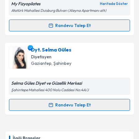
My Fizyopilates
Haritada Göster
Atatürk Mahallesi Duisburg Bulvarı (Aleyna Apartmanı altı)
Randevu Talep Et
Randevu Takvimi Talebi
Dyt. Beyda Tansel
için randevu takvimi talebi
Dyt. Selma Güles
oluşturun. Size bu uzmandan randevu almanız için bir
Diyetisyen
takvim hazırlandığında e-posta ile bilgilendireceğiz.
Gaziantep
, Şahinbey
E-posta Adresiniz
Selma Güles Diyet ve Güzellik Merkezi
Şahintepe Mahallesi 400 Nolu Caddesi No:4A/J
Kişisel verilerimin işlenmesine ilişkin
Aydınlatma
Randevu Talep Et
Randevu Takvimi Talebi
Metni
'ni okudum ve kişisel verilerimin belirtilen
kapsamda işlenmesini kabul ediyorum.
Dyt. Selma Güles
için randevu takvimi talebi
oluşturun. Size bu uzmandan randevu almanız için bir
Takvim Talebini Gönder
İlgili Branşlar