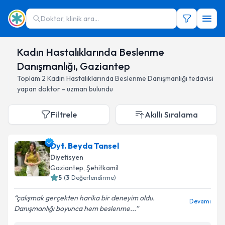
Doktor, klinik ara...
Kadın Hastalıklarında Beslenme
Danışmanlığı, Gaziantep
Toplam
2
Kadın Hastalıklarında Beslenme Danışmanlığı
tedavisi
yapan doktor - uzman bulundu
Filtrele
Akıllı Sıralama
Dyt. Beyda Tansel
Diyetisyen
Gaziantep
, Şehitkamil
5
(
3
Değerlendirme)
çalışmak gerçekten harika bir deneyim oldu.
Devamı
Danışmanlığı boyunca hem beslenme...