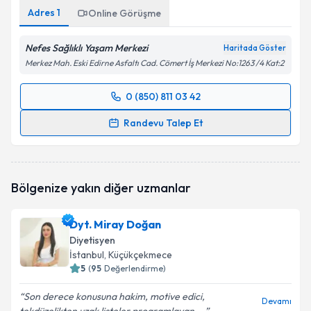
Adres
1
Online Görüşme
Nefes Sağlıklı Yaşam Merkezi
Haritada Göster
Merkez Mah. Eski Edirne Asfaltı Cad. Cömert İş Merkezi No:1263 /4 Kat:2
0 (850) 811 03 42
Randevu Takvimi Talebi
Randevu Talep Et
Dyt. Tuba Aydın
için randevu takvimi talebi oluşturun.
Size bu uzmandan randevu almanız için bir takvim
hazırlandığında e-posta ile bilgilendireceğiz.
Bölgenize yakın diğer uzmanlar
E-posta Adresiniz
Dyt. Miray Doğan
Diyetisyen
İstanbul
, Küçükçekmece
5
(
95
Değerlendirme)
Kişisel verilerimin işlenmesine ilişkin
Aydınlatma
Metni
'ni okudum ve kişisel verilerimin belirtilen
Son derece konusuna hakim, motive edici,
kapsamda işlenmesini kabul ediyorum.
Devamı