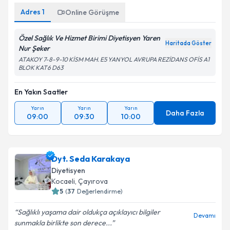
Adres
1
Online Görüşme
Özel Sağlık Ve Hizmet Birimi Diyetisyen Yaren
Haritada Göster
Nur Şeker
ATAKOY 7-8-9-10 KİSM MAH. E5 YANYOL AVRUPA REZİDANS OFİS A1
BLOK KAT6 D63
En Yakın Saatler
Yarın
Yarın
Yarın
Daha Fazla
09:00
09:30
10:00
Dyt. Seda Karakaya
Diyetisyen
Kocaeli
, Çayırova
5
(
37
Değerlendirme)
Sağlıklı yaşama dair oldukça açıklayıcı bilgiler
Devamı
sunmakla birlikte son derece...