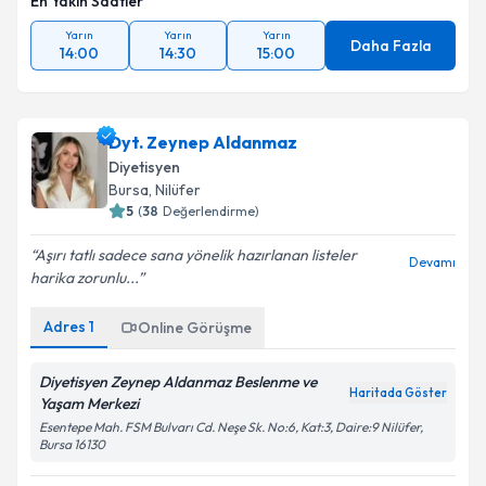
En Yakın Saatler
Yarın
Yarın
Yarın
Daha Fazla
14:00
14:30
15:00
Dyt. Zeynep Aldanmaz
Diyetisyen
Bursa
, Nilüfer
5
(
38
Değerlendirme)
Aşırı tatlı sadece sana yönelik hazırlanan listeler
Devamı
harika zorunlu...
Adres
1
Online Görüşme
Diyetisyen Zeynep Aldanmaz Beslenme ve
Haritada Göster
Yaşam Merkezi
Esentepe Mah. FSM Bulvarı Cd. Neşe Sk. No:6, Kat:3, Daire:9 Nilüfer,
Bursa 16130