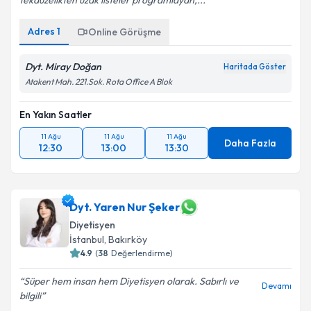
tekdüzelikten uzak listeler programlayan,...
Adres
1
Online Görüşme
Takvim Talebini Gönder
Dyt. Miray Doğan
Haritada Göster
Atakent Mah. 221.Sok. Rota Office A Blok
En Yakın Saatler
11 Ağu
11 Ağu
11 Ağu
Daha Fazla
12:30
13:00
13:30
Dyt. Yaren Nur Şeker
Diyetisyen
İstanbul
, Bakırköy
4.9
(
38
Değerlendirme)
Süper hem insan hem Diyetisyen olarak. Sabırlı ve
Devamı
bilgili