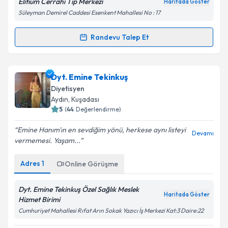
Elitium Cerrahi Tıp Merkezi
Haritada Göster
Süleyman Demirel Caddesi Esenkent Mahallesi No : 17
Randevu Talep Et
Randevu Takvimi Talebi
Uzm. Dyt. Gizem Gümüşhan
için randevu takvimi
Dyt. Emine Tekinkuş
talebi oluşturun. Size bu uzmandan randevu almanız
Diyetisyen
için bir takvim hazırlandığında e-posta ile
Aydın
, Kuşadası
bilgilendireceğiz.
5
(
44
Değerlendirme)
E-posta Adresiniz
Emine Hanım'ın en sevdiğim yönü, herkese aynı listeyi
Devamı
vermemesi. Yaşam...
Adres
1
Online Görüşme
Kişisel verilerimin işlenmesine ilişkin
Aydınlatma
Metni
'ni okudum ve kişisel verilerimin belirtilen
Dyt. Emine Tekinkuş Özel Sağlık Meslek
Haritada Göster
kapsamda işlenmesini kabul ediyorum.
Hizmet Birimi
Cumhuriyet Mahallesi Rıfat Arın Sokak Yazıcı İş Merkezi Kat:3 Daire:22