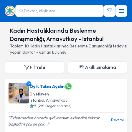
Doktor, klinik ara...
Kadın Hastalıklarında Beslenme
Danışmanlığı, Arnavutköy - İstanbul
Toplam
10
Kadın Hastalıklarında Beslenme Danışmanlığı
tedavisi
yapan doktor - uzman bulundu
Filtrele
Akıllı Sıralama
Dyt. Tuba Aydın
Diyetisyen
İstanbul
, Arnavutköy
5
(
291
Değerlendirme)
Evlenmeden öncede gidiyordum evlendim tekrar
Devamı
başladım çok iyi çok...