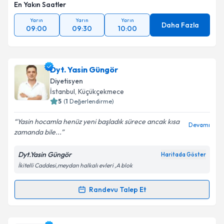
En Yakın Saatler
Yarın
Yarın
Yarın
Daha Fazla
09:00
09:30
10:00
Dyt. Yasin Güngör
Diyetisyen
İstanbul
, Küçükçekmece
5
(
1
Değerlendirme)
Yasin hocamla henüz yeni başladık sürece ancak kısa
Devamı
zamanda bile...
Dyt.Yasin Güngör
Haritada Göster
İkitelli Caddesi,meydan halkalı evleri ,A blok
Randevu Talep Et
Randevu Takvimi Talebi