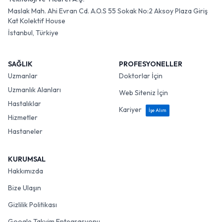
Maslak Mah. Ahi Evran Cd. A.O.S 55 Sokak No:2 Aksoy Plaza Giriş
Kat Kolektif House
İstanbul, Türkiye
SAĞLIK
PROFESYONELLER
Uzmanlar
Doktorlar İçin
Uzmanlık Alanları
Web Siteniz İçin
Hastalıklar
Kariyer
İşe Alım
Hizmetler
Hastaneler
KURUMSAL
Hakkımızda
Bize Ulaşın
Gizlilik Politikası
Google Takvim Entegrasyonu