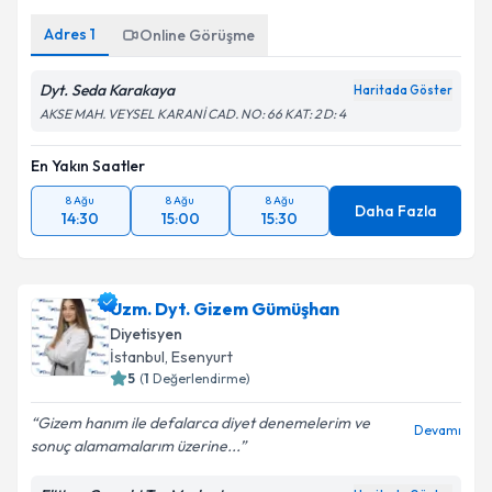
Adres
1
Online Görüşme
Dyt. Seda Karakaya
Haritada Göster
AKSE MAH. VEYSEL KARANİ CAD. NO: 66 KAT: 2 D: 4
En Yakın Saatler
8 Ağu
8 Ağu
8 Ağu
Daha Fazla
14:30
15:00
15:30
Uzm. Dyt. Gizem Gümüşhan
Diyetisyen
İstanbul
, Esenyurt
5
(
1
Değerlendirme)
Gizem hanım ile defalarca diyet denemelerim ve
Devamı
sonuç alamamalarım üzerine...