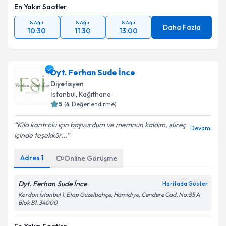
Takvim Talebini Gönder
En Yakın Saatler
8 Ağu
8 Ağu
8 Ağu
Daha Fazla
10:30
11:30
13:00
Dyt. Ferhan Sude İnce
Diyetisyen
İstanbul
, Kağıthane
5
(
4
Değerlendirme)
Kilo kontrolü için başvurdum ve memnun kaldım, süreç
Devamı
içinde teşekkür...
Adres
1
Online Görüşme
Dyt. Ferhan Sude İnce
Haritada Göster
Kordon İstanbul 1. Etap Güzelbahçe, Hamidiye, Cendere Cad. No:85 A
Blok B1, 34000