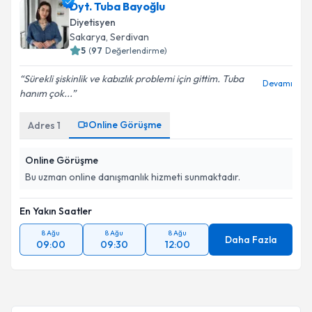
Dyt. Yasin Güngör
için randevu takvimi talebi
Dyt. Tuba Bayoğlu
oluşturun. Size bu uzmandan randevu almanız için bir
Diyetisyen
takvim hazırlandığında e-posta ile bilgilendireceğiz.
Sakarya
, Serdivan
5
(
97
Değerlendirme)
E-posta Adresiniz
Sürekli şiskinlik ve kabızlık problemi için gittim. Tuba
Devamı
hanım çok...
Online Görüşme
Adres
1
Kişisel verilerimin işlenmesine ilişkin
Aydınlatma
Metni
'ni okudum ve kişisel verilerimin belirtilen
kapsamda işlenmesini kabul ediyorum.
Online Görüşme
Bu uzman online danışmanlık hizmeti sunmaktadır.
Takvim Talebini Gönder
En Yakın Saatler
8 Ağu
8 Ağu
8 Ağu
Daha Fazla
09:00
09:30
12:00