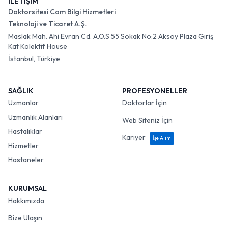
İLETİŞİM
Doktorsitesi Com Bilgi Hizmetleri
Teknoloji ve Ticaret A.Ş.
Maslak Mah. Ahi Evran Cd. A.O.S 55 Sokak No:2 Aksoy Plaza Giriş
Kat Kolektif House
İstanbul, Türkiye
SAĞLIK
PROFESYONELLER
Uzmanlar
Doktorlar İçin
Uzmanlık Alanları
Web Siteniz İçin
Hastalıklar
Kariyer
İşe Alım
Hizmetler
Hastaneler
KURUMSAL
Hakkımızda
Bize Ulaşın