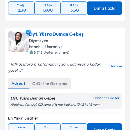
11 Ağu
11 Ağu
11 Ağu
Daha Fazla
12:30
13:00
13:30
Dyt. Yüsra Duman Gebeş
Diyetisyen
İstanbul
, Ümraniye
5
(
113
Değerlendirme)
Tatlı doktorum ️ kafamda hiç soru kalmıyor o kadar
Devamı
güzel...
Adres
1
Online Görüşme
Dyt. Yüsra Duman Gebeş
Haritada Göster
Atatürk, Alemdağ CD santral iş merkezi, no:10-12 kat:2 no:4
En Yakın Saatler
Yarın
Yarın
Yarın