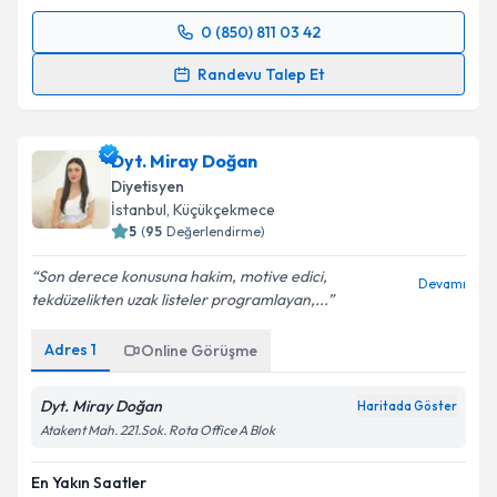
0 (850) 811 03 42
Randevu Takvimi Talebi
Randevu Talep Et
Dyt. Tuba Aydın
için randevu takvimi talebi oluşturun.
Size bu uzmandan randevu almanız için bir takvim
Dyt. Miray Doğan
hazırlandığında e-posta ile bilgilendireceğiz.
Diyetisyen
E-posta Adresiniz
İstanbul
, Küçükçekmece
5
(
95
Değerlendirme)
Son derece konusuna hakim, motive edici,
Devamı
tekdüzelikten uzak listeler programlayan,...
Kişisel verilerimin işlenmesine ilişkin
Aydınlatma
Metni
'ni okudum ve kişisel verilerimin belirtilen
Adres
1
Online Görüşme
kapsamda işlenmesini kabul ediyorum.
Dyt. Miray Doğan
Haritada Göster
Takvim Talebini Gönder
Atakent Mah. 221.Sok. Rota Office A Blok
En Yakın Saatler