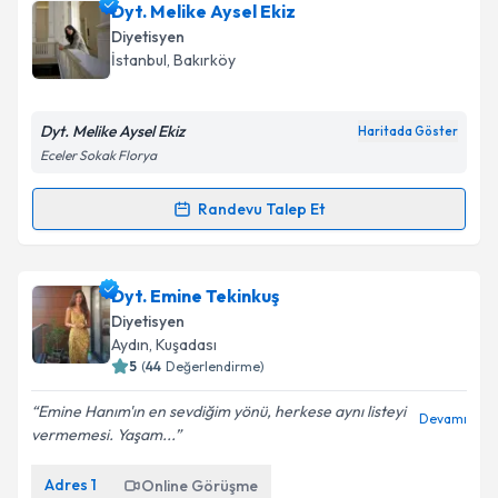
Dyt. Melike Aysel Ekiz
Diyetisyen
İstanbul
, Bakırköy
Dyt. Melike Aysel Ekiz
Haritada Göster
Eceler Sokak Florya
Randevu Talep Et
Randevu Takvimi Talebi
Dyt. Melike Aysel Ekiz
için randevu takvimi talebi
Dyt. Emine Tekinkuş
oluşturun. Size bu uzmandan randevu almanız için bir
Diyetisyen
takvim hazırlandığında e-posta ile bilgilendireceğiz.
Aydın
, Kuşadası
5
(
44
Değerlendirme)
E-posta Adresiniz
Emine Hanım'ın en sevdiğim yönü, herkese aynı listeyi
Devamı
vermemesi. Yaşam...
Adres
1
Online Görüşme
Kişisel verilerimin işlenmesine ilişkin
Aydınlatma