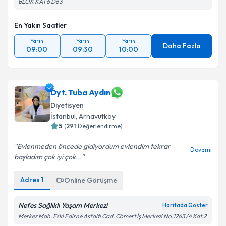
BLOK KAT6 D63
En Yakın Saatler
Yarın
Yarın
Yarın
Daha Fazla
09:00
09:30
10:00
Dyt. Tuba Aydın
Diyetisyen
İstanbul
, Arnavutköy
5
(
291
Değerlendirme)
Evlenmeden öncede gidiyordum evlendim tekrar
Devamı
başladım çok iyi çok...
Adres
1
Online Görüşme
Nefes Sağlıklı Yaşam Merkezi
Haritada Göster
Merkez Mah. Eski Edirne Asfaltı Cad. Cömert İş Merkezi No:1263 /4 Kat:2