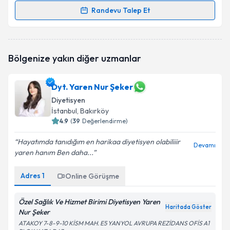
Randevu Talep Et
Randevu Takvimi Talebi
Dyt. Sinem Köseoğlu
için randevu takvimi talebi
Bölgenize yakın diğer uzmanlar
oluşturun. Size bu uzmandan randevu almanız için bir
takvim hazırlandığında e-posta ile bilgilendireceğiz.
Dyt. Yaren Nur Şeker
E-posta Adresiniz
Diyetisyen
İstanbul
, Bakırköy
4.9
(
39
Değerlendirme)
Kişisel verilerimin işlenmesine ilişkin
Aydınlatma
Hayatımda tanıdığım en harikaa diyetisyen olabiliiir
Devamı
Metni
'ni okudum ve kişisel verilerimin belirtilen
yaren hanım Ben daha...
kapsamda işlenmesini kabul ediyorum.
Adres
1
Online Görüşme
Takvim Talebini Gönder
Özel Sağlık Ve Hizmet Birimi Diyetisyen Yaren
Haritada Göster
Nur Şeker
ATAKOY 7-8-9-10 KİSM MAH. E5 YANYOL AVRUPA REZİDANS OFİS A1