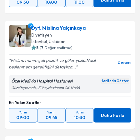
Daha Fazla
09:30
10:00
11:00
Dyt. Mislina Yalçınkaya
Diyetisyen
İstanbul
, Üsküdar
5
(
7
Değerlendirme)
Mislina hanım çok pozitif ve güler yüzlü.Nasıl
Devamı
beslenmem gerektiğini detaylıca...
Özel Medivia Hospital Hastanesi
Haritada Göster
Güzeltepe mah., Zübeyde Hanım Cd. No:15
En Yakın Saatler
Yarın
Yarın
Yarın
Daha Fazla
09:00
09:45
10:30