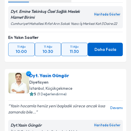
Metni
'ni okudum ve kişisel verilerimin belirtilen
kapsamda işlenmesini kabul ediyorum.
Dyt. Emine Tekinkuş Özel Sağlık Meslek
Haritada Göster
Hizmet Birimi
Cumhuriyet Mahallesi Rıfat Arın Sokak Yazıcı İş Merkezi Kat:3 Daire:22
Takvim Talebini Gönder
En Yakın Saatler
11 Ağu
11 Ağu
11 Ağu
Daha Fazla
10:00
10:30
11:30
Dyt. Yasin Güngör
Diyetisyen
İstanbul
, Küçükçekmece
5
(
1
Değerlendirme)
Yasin hocamla henüz yeni başladık sürece ancak kısa
Devamı
zamanda bile...
Dyt.Yasin Güngör
Haritada Göster