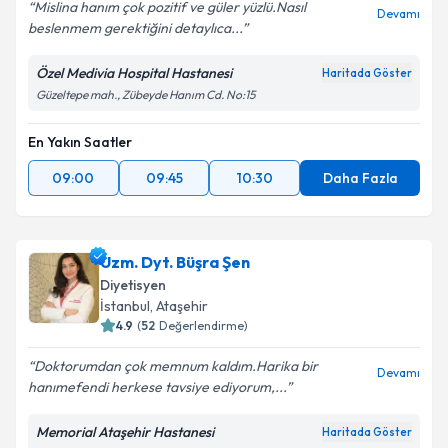
Mislina hanım çok pozitif ve güler yüzlü.Nasıl
Devamı
beslenmem gerektiğini detaylıca...
Özel Medivia Hospital Hastanesi
Haritada Göster
Güzeltepe mah., Zübeyde Hanım Cd. No:15
En Yakın Saatler
09:00
09:45
10:30
Daha Fazla
Uzm. Dyt. Büşra Şen
Diyetisyen
İstanbul
, Ataşehir
4.9
(
52
Değerlendirme)
Doktorumdan çok memnum kaldım.Harika bir
Devamı
hanımefendi herkese tavsiye ediyorum,...
Memorial Ataşehir Hastanesi
Haritada Göster