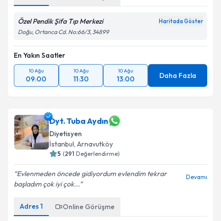
Özel Pendik Şifa Tıp Merkezi
Haritada Göster
Doğu, Ortanca Cd. No:66/3, 34899
En Yakın Saatler
10 Ağu
10 Ağu
10 Ağu
Daha Fazla
09:00
11:30
13:00
Dyt. Tuba Aydın
Diyetisyen
İstanbul
, Arnavutköy
5
(
291
Değerlendirme)
Evlenmeden öncede gidiyordum evlendim tekrar
Devamı
başladım çok iyi çok...
Adres
1
Online Görüşme