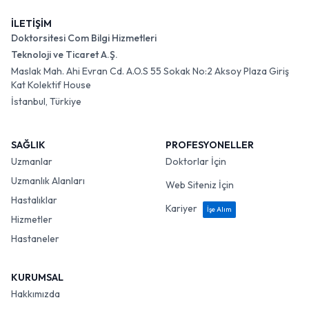
İLETİŞİM
Doktorsitesi Com Bilgi Hizmetleri
Teknoloji ve Ticaret A.Ş.
Maslak Mah. Ahi Evran Cd. A.O.S 55 Sokak No:2 Aksoy Plaza Giriş
Kat Kolektif House
İstanbul, Türkiye
SAĞLIK
PROFESYONELLER
Uzmanlar
Doktorlar İçin
Uzmanlık Alanları
Web Siteniz İçin
Hastalıklar
Kariyer
İşe Alım
Hizmetler
Hastaneler
KURUMSAL
Hakkımızda