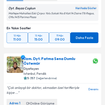
Dyt. Beyza Coşkun
Haritada Göster
Maltepe Mahallesi Eski Çırpıcı Yolu Sokak No:8 Kat:14 Daire:176 Regus,
Ofis:1415 Parima Plaza
En Yakın Saatler
12 Ağu
12 Ağu
13 Ağu
Daha Fazla
11:00
15:00
09:00
Uzm. Dyt. Fatma Sena Dumlu
Öztemür
Diyetisyen
İstanbul
, Pendik
5
(
157
Değerlendirme)
Çok anlayışlı bir doktor, sıkmadan özel tarifleriyle
Devamı
kişiye ...
Adres
1
Online Görüşme