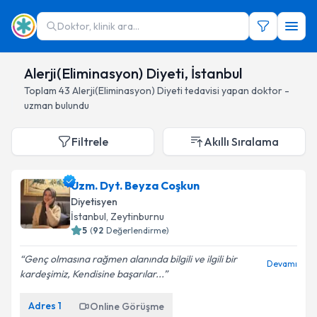
Doktor, klinik ara...
Alerji(Eliminasyon) Diyeti, İstanbul
Toplam
43
Alerji(Eliminasyon) Diyeti
tedavisi yapan doktor -
uzman bulundu
Filtrele
Akıllı Sıralama
Uzm. Dyt. Beyza Coşkun
Diyetisyen
İstanbul
, Zeytinburnu
5
(
92
Değerlendirme)
Genç olmasına rağmen alanında bilgili ve ilgili bir
Devamı
kardeşimiz, Kendisine başarılar...
Adres
1
Online Görüşme