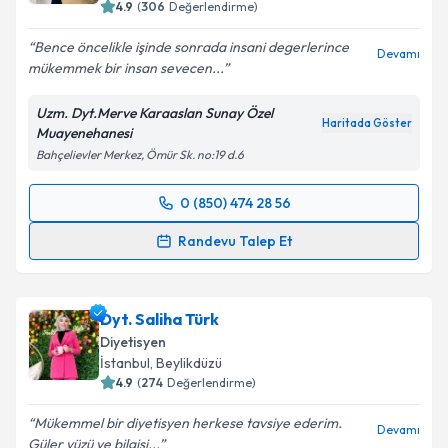
4.9
(
306
Değerlendirme)
Bence öncelikle işinde sonrada insani degerlerince
Devamı
mükemmek bir insan sevecen...
Uzm. Dyt.Merve Karaaslan Sunay Özel
Haritada Göster
Muayenehanesi
Bahçelievler Merkez, Ömür Sk. no:19 d.6
0 (850) 474 28 56
Randevu Takvimi Talebi
Randevu Talep Et
Uzm. Dyt. Merve Karaaslan Sunay
için randevu
takvimi talebi oluşturun. Size bu uzmandan randevu
Dyt. Saliha Türk
almanız için bir takvim hazırlandığında e-posta ile
bilgilendireceğiz.
Diyetisyen
İstanbul
, Beylikdüzü
E-posta Adresiniz
4.9
(
274
Değerlendirme)
Mükemmel bir diyetisyen herkese tavsiye ederim.
Devamı
Güler yüzü ve bilgisi...