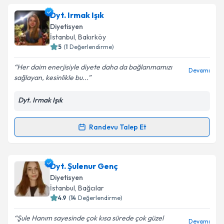
Uzm. Dyt. İzel Gözübek
için randevu takvimi talebi
Dyt. Irmak Işık
oluşturun. Size bu uzmandan randevu almanız için bir
Takvim Talebini Gönder
Diyetisyen
takvim hazırlandığında e-posta ile bilgilendireceğiz.
İstanbul
, Bakırköy
5
(
1
Değerlendirme)
E-posta Adresiniz
Her daim enerjisiyle diyete daha da bağlanmamızı
Devamı
sağlayan, kesinlikle bu...
Dyt. Irmak Işık
Kişisel verilerimin işlenmesine ilişkin
Aydınlatma
Metni
'ni okudum ve kişisel verilerimin belirtilen
kapsamda işlenmesini kabul ediyorum.
Randevu Talep Et
Randevu Takvimi Talebi
Takvim Talebini Gönder
Dyt. Irmak Işık
için randevu takvimi talebi oluşturun.
Dyt. Şulenur Genç
Size bu uzmandan randevu almanız için bir takvim
Diyetisyen
hazırlandığında e-posta ile bilgilendireceğiz.
İstanbul
, Bağcılar
4.9
(
14
Değerlendirme)
E-posta Adresiniz
Şule Hanım sayesinde çok kısa sürede çok güzel
Devamı