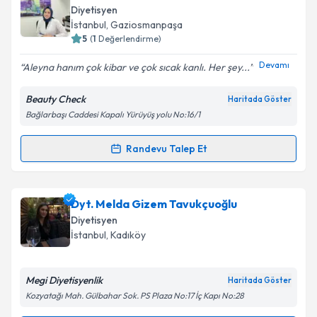
oluşturun. Size bu uzmandan randevu almanız için bir
Diyetisyen
takvim hazırlandığında e-posta ile bilgilendireceğiz.
İstanbul
, Gaziosmanpaşa
5
(
1
Değerlendirme)
E-posta Adresiniz
Devamı
Aleyna hanım çok kibar ve çok sıcak kanlı. Her şey...
Beauty Check
Haritada Göster
Bağlarbaşı Caddesi Kapalı Yürüyüş yolu No:16/1
Kişisel verilerimin işlenmesine ilişkin
Aydınlatma
Metni
'ni okudum ve kişisel verilerimin belirtilen
kapsamda işlenmesini kabul ediyorum.
Randevu Talep Et
Randevu Takvimi Talebi
Takvim Talebini Gönder
Dyt. Aleyna Süzen
için randevu takvimi talebi
Dyt. Melda Gizem Tavukçuoğlu
oluşturun. Size bu uzmandan randevu almanız için bir
Diyetisyen
takvim hazırlandığında e-posta ile bilgilendireceğiz.
İstanbul
, Kadıköy
E-posta Adresiniz
Megi Diyetisyenlik
Haritada Göster
Kozyatağı Mah. Gülbahar Sok. PS Plaza No:17 İç Kapı No:28