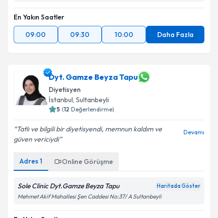
En Yakın Saatler
09:00
09:30
10:00
Daha Fazla
Dyt. Gamze Beyza Tapu
Diyetisyen
İstanbul
, Sultanbeyli
5
(
12
Değerlendirme)
Tatlı ve bilgili bir diyetisyendi, memnun kaldım ve
Devamı
güven vericiydi
Adres
1
Online Görüşme
Sole Clinic Dyt.Gamze Beyza Tapu
Haritada Göster
Mehmet Akif Mahallesi Şen Caddesi No:37/ A Sultanbeyli