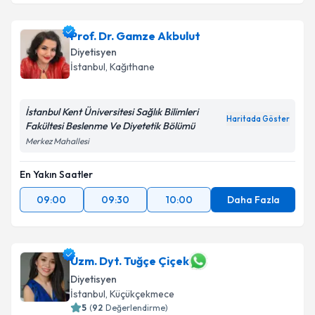
Prof. Dr. Gamze Akbulut
Diyetisyen
İstanbul
, Kağıthane
İstanbul Kent Üniversitesi Sağlık Bilimleri
Haritada Göster
Fakültesi Beslenme Ve Diyetetik Bölümü
Merkez Mahallesi
En Yakın Saatler
09:00
09:30
10:00
Daha Fazla
Uzm. Dyt. Tuğçe Çiçek
Diyetisyen
İstanbul
, Küçükçekmece
5
(
92
Değerlendirme)