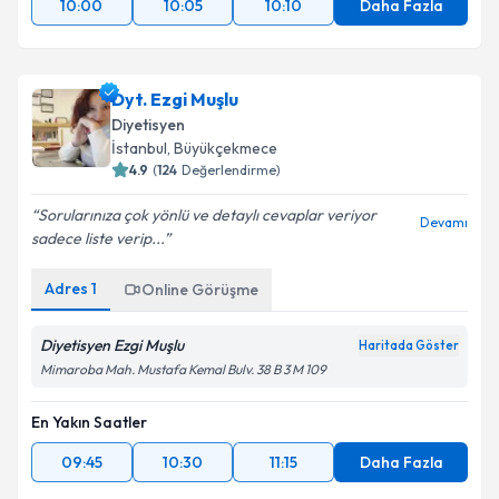
10:00
10:05
10:10
Daha Fazla
Dyt. Ezgi Muşlu
Diyetisyen
İstanbul
, Büyükçekmece
4.9
(
124
Değerlendirme)
Sorularınıza çok yönlü ve detaylı cevaplar veriyor
Devamı
sadece liste verip...
Adres
1
Online Görüşme
Diyetisyen Ezgi Muşlu
Haritada Göster
Mimaroba Mah. Mustafa Kemal Bulv. 38 B 3 M 109
En Yakın Saatler
09:45
10:30
11:15
Daha Fazla