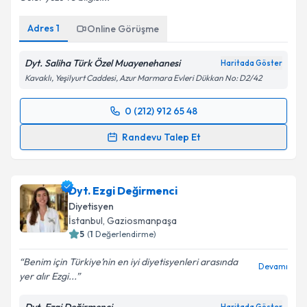
Kişisel verilerimin işlenmesine ilişkin
Aydınlatma
Adres
1
Online Görüşme
Metni
'ni okudum ve kişisel verilerimin belirtilen
kapsamda işlenmesini kabul ediyorum.
Dyt. Saliha Türk Özel Muayenehanesi
Haritada Göster
Kavaklı, Yeşilyurt Caddesi, Azur Marmara Evleri Dükkan No: D2/42
Takvim Talebini Gönder
0 (212) 912 65 48
Randevu Takvimi Talebi
Randevu Talep Et
Dyt. Saliha Türk
için randevu takvimi talebi oluşturun.
Size bu uzmandan randevu almanız için bir takvim
Dyt. Ezgi Değirmenci
hazırlandığında e-posta ile bilgilendireceğiz.
Diyetisyen
E-posta Adresiniz
İstanbul
, Gaziosmanpaşa
5
(
1
Değerlendirme)
Benim için Türkiye’nin en iyi diyetisyenleri arasında
Devamı
yer alır Ezgi...
Kişisel verilerimin işlenmesine ilişkin
Aydınlatma
Metni
'ni okudum ve kişisel verilerimin belirtilen