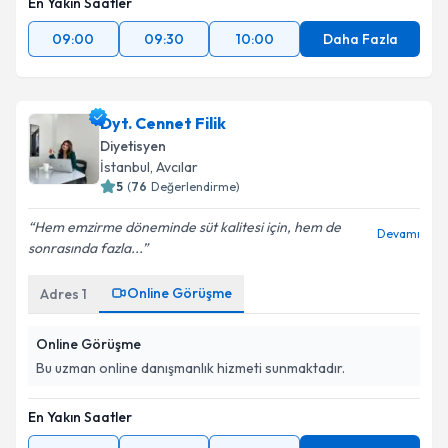
En Yakın Saatler
09:00
09:30
10:00
Daha Fazla
Dyt. Cennet Filik
Diyetisyen
İstanbul
, Avcılar
5
(
76
Değerlendirme)
Hem emzirme döneminde süt kalitesi için, hem de
Devamı
sonrasında fazla...
Online Görüşme
Adres
1
Online Görüşme
Bu uzman online danışmanlık hizmeti sunmaktadır.
En Yakın Saatler