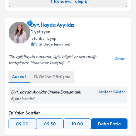
Randevu Talep Et
Dyt. Dilara Bilgili
için randevu takvimi talebi
oluşturun. Size bu uzmandan randevu almanız için bir
Dyt. İlayda Ayyıldız
takvim hazırlandığında e-posta ile bilgilendireceğiz.
Diyetisyen
E-posta Adresiniz
İstanbul
, Eyüp
5
(
6
Değerlendirme)
Sevgili İlayda hocamın ilgisi bilgisi ve uzmanlığı
Devamı
tartışılmaz. Yollarımız kesiştiği...
Kişisel verilerimin işlenmesine ilişkin
Aydınlatma
Metni
'ni okudum ve kişisel verilerimin belirtilen
Adres
1
Online Görüşme
kapsamda işlenmesini kabul ediyorum.
Dyt. İlayda Ayyıldız Online Danışmalık
Haritada Göster
Takvim Talebini Gönder
Eyüp / İstanbul
En Yakın Saatler
09:00
09:30
10:00
Daha Fazla