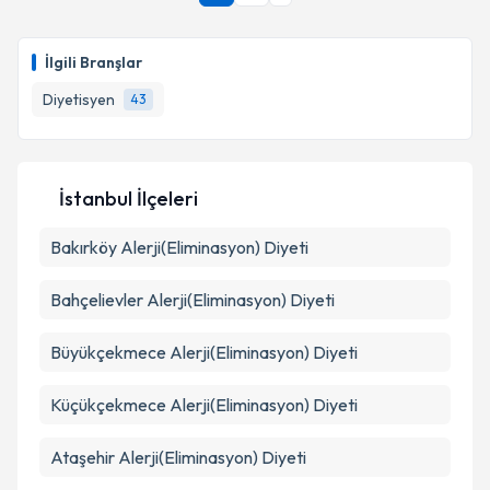
takvim hazırlandığında e-posta ile bilgilendireceğiz.
Takvim Talebini Gönder
E-posta Adresiniz
İlgili Branşlar
Diyetisyen
43
Kişisel verilerimin işlenmesine ilişkin
Aydınlatma
Metni
'ni okudum ve kişisel verilerimin belirtilen
İstanbul İlçeleri
kapsamda işlenmesini kabul ediyorum.
Bakırköy
Alerji(Eliminasyon) Diyeti
Takvim Talebini Gönder
Bahçelievler
Alerji(Eliminasyon) Diyeti
Büyükçekmece
Alerji(Eliminasyon) Diyeti
Küçükçekmece
Alerji(Eliminasyon) Diyeti
Ataşehir
Alerji(Eliminasyon) Diyeti