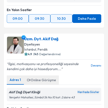
En Yakın Saatler
09:00
09:30
10:30
Daha Fazla
Uzm. Dyt. Akif Dağ
Diyetisyen
İstanbul
, Pendik
4.9
(
145
Değerlendirme)
İlgisi, motivasyonu ve profesyonelliği sayesinde
Devamı
kendimi çok daha iyi hissediyorum....
Adres
1
Online Görüşme
Akif Dağ Diyet Kliniği
Haritada Göster
Yenişehir Mahallesi, Sümbül Sk No:10 kat : 2 daire :43