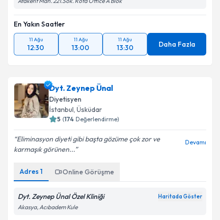
Takvim Talebini Gönder
Atakent Mah. 221.Sok. Rota Office A Blok
En Yakın Saatler
11 Ağu
11 Ağu
11 Ağu
Daha Fazla
12:30
13:00
13:30
Dyt. Zeynep Ünal
Diyetisyen
İstanbul
, Üsküdar
5
(
174
Değerlendirme)
Eliminasyon diyeti gibi başta gözüme çok zor ve
Devamı
karmaşık görünen...
Adres
1
Online Görüşme
Dyt. Zeynep Ünal Özel Kliniği
Haritada Göster
Akasya, Acıbadem Kule