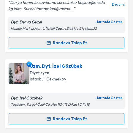
Derya hanımla zayıflama sürecimize başladığımızda
Devamı
kg idim. Süreci tamamladığımızda...
Dyt. Derya Güzel
Haritada Göster
Kişisel verilerimin işlenmesine ilişkin
Aydınlatma
Halkalı Merkez Mah. 1. İkitelli Cad. A Blok No:2 İç Kapı:32
Metni
'ni okudum ve kişisel verilerimin belirtilen
kapsamda işlenmesini kabul ediyorum.
Randevu Talep Et
Randevu Takvimi Talebi
Takvim Talebini Gönder
Dyt. Derya Güzel
için randevu takvimi talebi
Uzm. Dyt. İzel Gözübek
oluşturun. Size bu uzmandan randevu almanız için bir
Diyetisyen
takvim hazırlandığında e-posta ile bilgilendireceğiz.
İstanbul
, Çekmeköy
E-posta Adresiniz
Dyt. İzel Gözübek
Haritada Göster
Taşdelen, Turgut Özal Cd. No: 112-118 D:Kat 1 Ofis 18
Kişisel verilerimin işlenmesine ilişkin
Aydınlatma
Randevu Talep Et
Randevu Takvimi Talebi
Metni
'ni okudum ve kişisel verilerimin belirtilen
kapsamda işlenmesini kabul ediyorum.