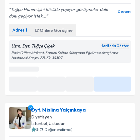
Tuğçe Hanım işini titizlikle yapıyor görüşmeler dolu
Devamı
dolu geçiyor istek...
Adres
1
Online Görüşme
Uzm. Dyt. Tuğçe Çiçek
Haritada Göster
Rota Office Atakent, Kanuni Sultan Süleyman Eğitim ve Araştırma
Hastanesi Karşısı 221. Sk. 34307
Dyt. Mislina Yalçınkaya
Diyetisyen
İstanbul
, Üsküdar
5
(
7
Değerlendirme)