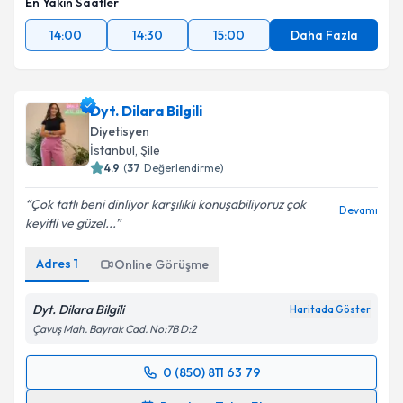
En Yakın Saatler
14:00
14:30
15:00
Daha Fazla
Dyt. Dilara Bilgili
Diyetisyen
İstanbul
, Şile
4.9
(
37
Değerlendirme)
Çok tatlı beni dinliyor karşılıklı konuşabiliyoruz çok
Devamı
keyifli ve güzel...
Adres
1
Online Görüşme
Dyt. Dilara Bilgili
Haritada Göster
Çavuş Mah. Bayrak Cad. No:7B D:2
0 (850) 811 63 79
Randevu Takvimi Talebi