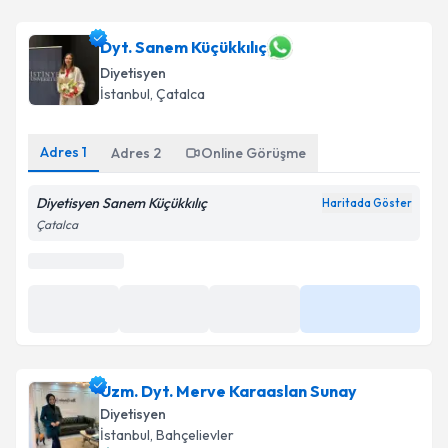
Dyt. Sanem Küçükkılıç
Diyetisyen
İstanbul
, Çatalca
Adres
1
Adres
2
Online Görüşme
Diyetisyen Sanem Küçükkılıç
Haritada Göster
Çatalca
En Yakın Saatler
09:00
09:30
10:00
Daha Fazla
Uzm. Dyt. Merve Karaaslan Sunay
Diyetisyen
İstanbul
, Bahçelievler