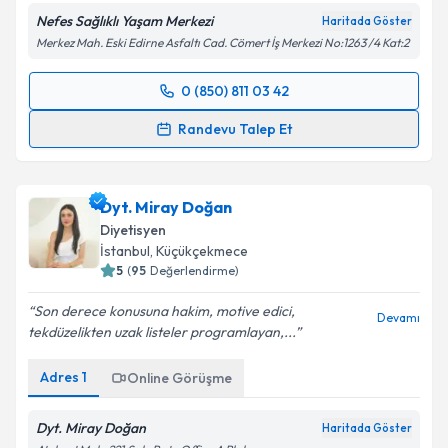
Nefes Sağlıklı Yaşam Merkezi
Haritada Göster
Merkez Mah. Eski Edirne Asfaltı Cad. Cömert İş Merkezi No:1263 /4 Kat:2
0 (850) 811 03 42
Randevu Takvimi Talebi
Randevu Talep Et
Dyt. Tuba Aydın
için randevu takvimi talebi oluşturun.
Size bu uzmandan randevu almanız için bir takvim
Dyt. Miray Doğan
hazırlandığında e-posta ile bilgilendireceğiz.
Diyetisyen
E-posta Adresiniz
İstanbul
, Küçükçekmece
5
(
95
Değerlendirme)
Son derece konusuna hakim, motive edici,
Devamı
tekdüzelikten uzak listeler programlayan,...
Kişisel verilerimin işlenmesine ilişkin
Aydınlatma
Metni
'ni okudum ve kişisel verilerimin belirtilen
Adres
1
Online Görüşme
kapsamda işlenmesini kabul ediyorum.
Dyt. Miray Doğan
Haritada Göster