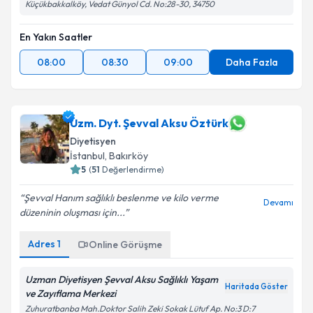
Küçükbakkalköy, Vedat Günyol Cd. No:28-30, 34750
En Yakın Saatler
08:00
08:30
09:00
Daha Fazla
Uzm. Dyt. Şevval Aksu Öztürk
Diyetisyen
İstanbul
, Bakırköy
5
(
51
Değerlendirme)
Şevval Hanım sağlıklı beslenme ve kilo verme
Devamı
düzeninin oluşması için...
Adres
1
Online Görüşme
Uzman Diyetisyen Şevval Aksu Sağlıklı Yaşam
Haritada Göster
ve Zayıflama Merkezi
Zuhuratbanba Mah.Doktor Salih Zeki Sokak Lütuf Ap. No:3 D:7