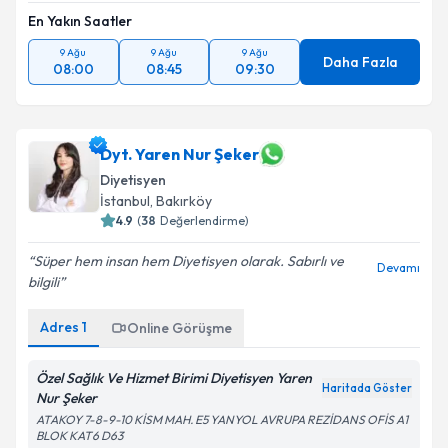
En Yakın Saatler
9 Ağu
9 Ağu
9 Ağu
Daha Fazla
08:00
08:45
09:30
Dyt. Yaren Nur Şeker
Diyetisyen
İstanbul
, Bakırköy
4.9
(
38
Değerlendirme)
Süper hem insan hem Diyetisyen olarak. Sabırlı ve
Devamı
bilgili
Adres
1
Online Görüşme
Özel Sağlık Ve Hizmet Birimi Diyetisyen Yaren
Haritada Göster
Nur Şeker
ATAKOY 7-8-9-10 KİSM MAH. E5 YANYOL AVRUPA REZİDANS OFİS A1
BLOK KAT6 D63