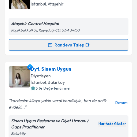
takvim hazırlandığında e-posta ile bilgilendireceğiz.
İstanbul
, Ataşehir
E-posta Adresiniz
Ataşehir Central Hospital
Küçükbakkalköy, Kayışdağı CD. 57/A 34750
Kişisel verilerimin işlenmesine ilişkin
Aydınlatma
Randevu Talep Et
Randevu Takvimi Talebi
Metni
'ni okudum ve kişisel verilerimin belirtilen
kapsamda işlenmesini kabul ediyorum.
Dyt. Yaren Hocaoğlu
için randevu takvimi talebi
Dyt. Sinem Uygun
oluşturun. Size bu uzmandan randevu almanız için bir
Takvim Talebini Gönder
Diyetisyen
takvim hazırlandığında e-posta ile bilgilendireceğiz.
İstanbul
, Bakırköy
5
(
4
Değerlendirme)
E-posta Adresiniz
kardesim kiloya yakin verdi kendisiyle, ben de artik
Devamı
evdeki...
Sinem Uygun Beslenme ve Diyet Uzmanı /
Kişisel verilerimin işlenmesine ilişkin
Aydınlatma
Haritada Göster
Gaps Practitioner
Metni
'ni okudum ve kişisel verilerimin belirtilen
Bakırköy
kapsamda işlenmesini kabul ediyorum.