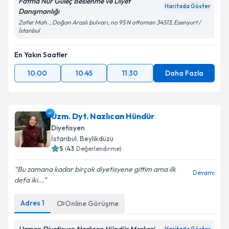
Fatma Nur Güleç Beslenme ve Diyet
Haritada Göster
Danışmanlığı
Zafer Mah. , Doğan Araslı bulvarı, no 95 N ottoman 34513, Esenyurt /
İstanbul
En Yakın Saatler
10:00
10:45
11:30
Daha Fazla
Uzm. Dyt. Nazlıcan Hündür
Diyetisyen
İstanbul
, Beylikdüzü
5
(
43
Değerlendirme)
Bu zamana kadar birçok diyetisyene gittim ama ilk
Devamı
defa iki...
Adres
1
Online Görüşme