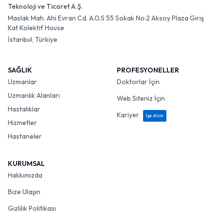
Teknoloji ve Ticaret A.Ş.
Maslak Mah. Ahi Evran Cd. A.O.S 55 Sokak No:2 Aksoy Plaza Giriş
Kat Kolektif House
İstanbul, Türkiye
SAĞLIK
PROFESYONELLER
Uzmanlar
Doktorlar İçin
Uzmanlık Alanları
Web Siteniz İçin
Hastalıklar
Kariyer
İşe Alım
Hizmetler
Hastaneler
KURUMSAL
Hakkımızda
Bize Ulaşın
Gizlilik Politikası