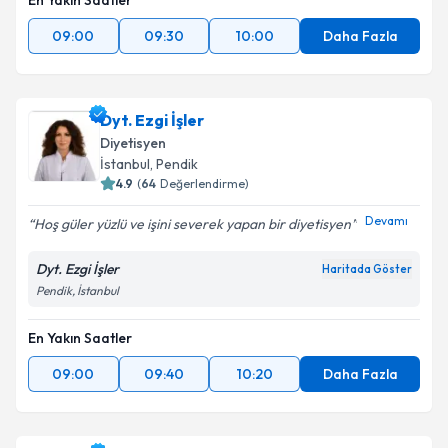
En Yakın Saatler
09:00
09:30
10:00
Daha Fazla
Dyt. Ezgi İşler
Diyetisyen
İstanbul
, Pendik
4.9
(
64
Değerlendirme)
Devamı
Hoş güler yüzlü ve işini severek yapan bir diyetisyen
Dyt. Ezgi İşler
Haritada Göster
Pendik, İstanbul
En Yakın Saatler
09:00
09:40
10:20
Daha Fazla