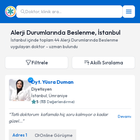
Doktor, klinik ara...
Alerji Durumlarında Beslenme, İstanbul
İstanbul
içinde toplam
44
Alerji Durumlarında Beslenme
uygulayan doktor - uzman bulundu
Filtrele
Akıllı Sıralama
Dyt. Yüsra Duman
Diyetisyen
İstanbul
, Ümraniye
5
(
113
Değerlendirme)
Tatlı doktorum ️ kafamda hiç soru kalmıyor o kadar
Devamı
güzel...
Adres
1
Online Görüşme