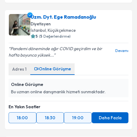
Uzm. Dyt. Ege Ramadanoğlu
Diyetisyen
İstanbul
, Küçükçekmece
5
(
5
Değerlendirme)
Pandemi döneminde ağır COVID geçirdim ve bir
Devamı
hafta boyunca yüksek...
Online Görüşme
Adres
1
Online Görüşme
Bu uzman online danışmanlık hizmeti sunmaktadır.
En Yakın Saatler
18:00
18:30
19:00
Daha Fazla