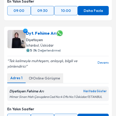
En Yakın Saatler
09:00
09:30
10:00
Daha Fazla
Dyt. Fehime Arı
Diyetisyen
İstanbul
, Üsküdar
5
(
14
Değerlendirme)
Tek kelimeyle muhteşem, anlayışlı, bilgili ve
Devamı
yönlendirici
Adres
1
Online Görüşme
Diyetisyen Fehime Arı
Haritada Göster
Mimar Sinan Mah Çavuşdere Cad No:4 Ofis No:1 Üsküdar/İSTANBUL
En Yakın Saatler