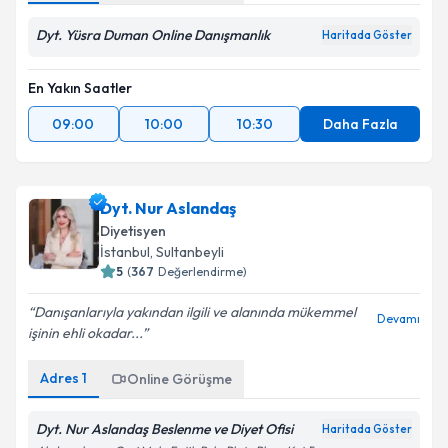
Dyt. Yüsra Duman Online Danışmanlık
Haritada Göster
En Yakın Saatler
09:00
10:00
10:30
Daha Fazla
Dyt. Nur Aslandaş
Diyetisyen
İstanbul
, Sultanbeyli
5
(
367
Değerlendirme)
Danışanlarıyla yakından ilgili ve alanında mükemmel
Devamı
işinin ehli okadar...
Adres
1
Online Görüşme
Dyt. Nur Aslandaş Beslenme ve Diyet Ofisi
Haritada Göster