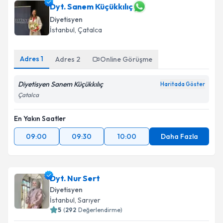
Dyt. Sanem Küçükkılıç
Diyetisyen
İstanbul
, Çatalca
Adres
1
Adres
2
Online Görüşme
Diyetisyen Sanem Küçükkılıç
Haritada Göster
Çatalca
En Yakın Saatler
09:00
09:30
10:00
Daha Fazla
Dyt. Nur Sert
Diyetisyen
İstanbul
, Sarıyer
5
(
292
Değerlendirme)