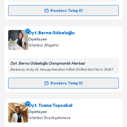
Randevu Talep Et
Randevu Takvimi Talebi
Takvim Talebini Gönder
Dyt. Sinem Uygun
için randevu takvimi talebi
Dyt. Berna Göbeloğlu
oluşturun. Size bu uzmandan randevu almanız için bir
Diyetisyen
takvim hazırlandığında e-posta ile bilgilendireceğiz.
İstanbul
, Ataşehir
E-posta Adresiniz
Dyt. Berna Göbeloğlu Danışmanlık Merkezi
Barbaros, Ardıç Sk. Varyap Meridian A Blok G2 Blok Kat:1 No:4, 34367
Kişisel verilerimin işlenmesine ilişkin
Aydınlatma
Randevu Talep Et
Randevu Takvimi Talebi
Metni
'ni okudum ve kişisel verilerimin belirtilen
kapsamda işlenmesini kabul ediyorum.
Dyt. Berna Göbeloğlu
için randevu takvimi talebi
Dyt. Tuana Topsakal
oluşturun. Size bu uzmandan randevu almanız için bir
Takvim Talebini Gönder
Diyetisyen
takvim hazırlandığında e-posta ile bilgilendireceğiz.
İstanbul
, Büyükçekmece