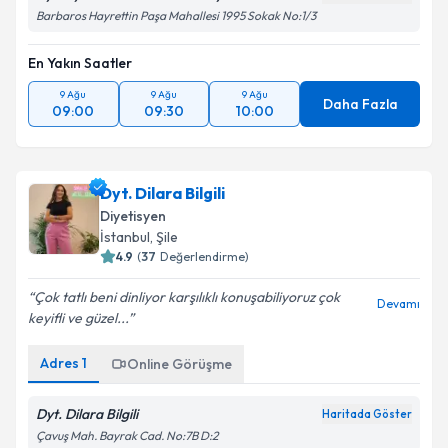
Barbaros Hayrettin Paşa Mahallesi 1995 Sokak No:1/3
En Yakın Saatler
9 Ağu
9 Ağu
9 Ağu
Daha Fazla
09:00
09:30
10:00
Dyt. Dilara Bilgili
Diyetisyen
İstanbul
, Şile
4.9
(
37
Değerlendirme)
Çok tatlı beni dinliyor karşılıklı konuşabiliyoruz çok
Devamı
keyifli ve güzel...
Adres
1
Online Görüşme
Dyt. Dilara Bilgili
Haritada Göster
Çavuş Mah. Bayrak Cad. No:7B D:2