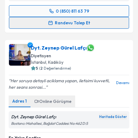
0 (850) 811 63 79
Randevu Takvimi Talebi
Randevu Talep Et
Dyt. Dilara Bilgili
için randevu takvimi talebi
oluşturun. Size bu uzmandan randevu almanız için bir
takvim hazırlandığında e-posta ile bilgilendireceğiz.
Dyt. Zeynep Gürel Lafçı
Diyetisyen
E-posta Adresiniz
İstanbul
, Kadıköy
5
(
2
Değerlendirme)
Her soruya detayli aciklama yapan, iletisimi kuvvetli,
Devamı
her seans sonrasi...
Kişisel verilerimin işlenmesine ilişkin
Aydınlatma
Metni
'ni okudum ve kişisel verilerimin belirtilen
Adres
1
Online Görüşme
kapsamda işlenmesini kabul ediyorum.
Dyt. Zeynep Gürel Lafçı
Haritada Göster
Takvim Talebini Gönder
Bostancı Mahallesi, Bağdat Caddesi No:462 D:5