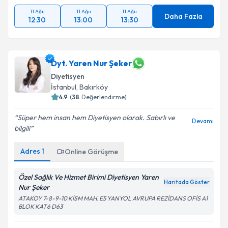
11 Ağu
11 Ağu
11 Ağu
Daha Fazla
12:30
13:00
13:30
Dyt. Yaren Nur Şeker
Diyetisyen
İstanbul
, Bakırköy
4.9
(
38
Değerlendirme)
Süper hem insan hem Diyetisyen olarak. Sabırlı ve
Devamı
bilgili
Adres
1
Online Görüşme
Özel Sağlık Ve Hizmet Birimi Diyetisyen Yaren
Haritada Göster
Nur Şeker
ATAKOY 7-8-9-10 KİSM MAH. E5 YANYOL AVRUPA REZİDANS OFİS A1
BLOK KAT6 D63