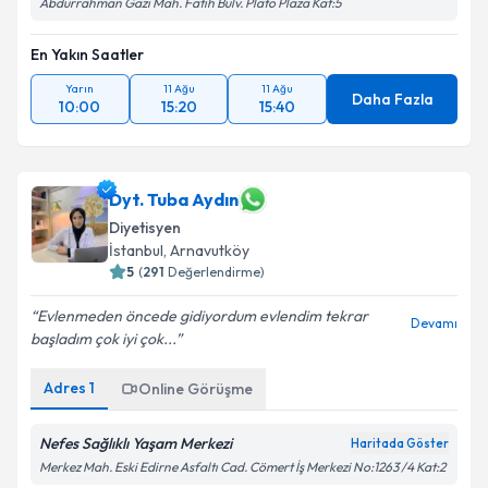
Abdurrahman Gazi Mah. Fatih Bulv. Plato Plaza Kat:5
En Yakın Saatler
Yarın
11 Ağu
11 Ağu
Daha Fazla
10:00
15:20
15:40
Dyt. Tuba Aydın
Diyetisyen
İstanbul
, Arnavutköy
5
(
291
Değerlendirme)
Evlenmeden öncede gidiyordum evlendim tekrar
Devamı
başladım çok iyi çok...
Adres
1
Online Görüşme
Nefes Sağlıklı Yaşam Merkezi
Haritada Göster
Merkez Mah. Eski Edirne Asfaltı Cad. Cömert İş Merkezi No:1263 /4 Kat:2