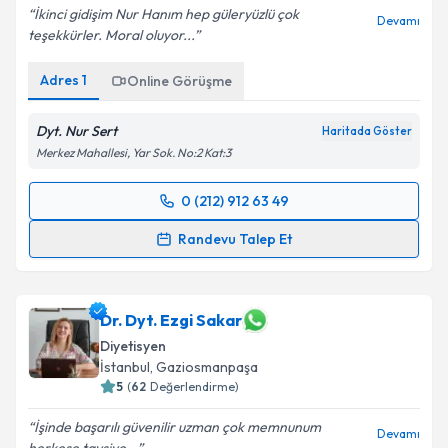
İkinci gidişim Nur Hanım hep güleryüzlü çok
Devamı
teşekkürler. Moral oluyor...
Adres
1
Online Görüşme
Dyt. Nur Sert
Haritada Göster
Merkez Mahallesi, Yar Sok. No:2 Kat:3
0 (212) 912 63 49
Randevu Takvimi Talebi
Randevu Talep Et
Dyt. Nur Sert
için randevu takvimi talebi oluşturun.
Size bu uzmandan randevu almanız için bir takvim
hazırlandığında e-posta ile bilgilendireceğiz.
Dr. Dyt. Ezgi Sakar
Diyetisyen
E-posta Adresiniz
İstanbul
, Gaziosmanpaşa
5
(
62
Değerlendirme)
İşinde başarılı güvenilir uzman çok memnunum
Devamı