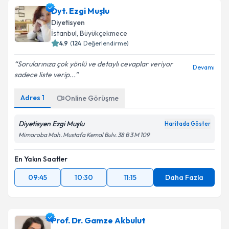
Dyt. Ezgi Muşlu
Diyetisyen
İstanbul
, Büyükçekmece
4.9
(
124
Değerlendirme)
Sorularınıza çok yönlü ve detaylı cevaplar veriyor
Devamı
sadece liste verip...
Adres
1
Online Görüşme
Diyetisyen Ezgi Muşlu
Haritada Göster
Mimaroba Mah. Mustafa Kemal Bulv. 38 B 3 M 109
En Yakın Saatler
09:45
10:30
11:15
Daha Fazla
Prof. Dr. Gamze Akbulut