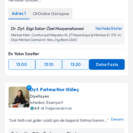
herkese tavsiye...
Kişisel verilerimin işlenmesine ilişkin
Aydınlatma
Metni
'ni okudum ve kişisel verilerimin belirtilen
Adres
1
Online Görüşme
kapsamda işlenmesini kabul ediyorum.
Dr. Dyt. Ezgi Sakar Özel Muayenehanesi
Haritada Göster
Takvim Talebini Gönder
Merkez Mah. Cumhuriyet Meydanı N: 27 Hasankaya İş Merkezi D: 11 K: 4 (
Gop Merkez Camisinin Yanı, İng Bank Üstü)
En Yakın Saatler
13:00
13:10
13:20
Daha Fazla
Dyt. Fatma Nur Güleç
Diyetisyen
İstanbul
, Esenyurt
4.9
(
6
Değerlendirme)
Devamı
cok tatlı cok güler yüzlü işin de başarılı fatma hanım...