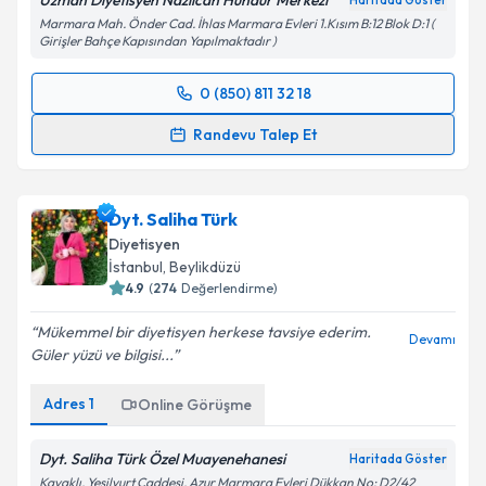
Uzman Diyetisyen Nazlıcan Hündür Merkezi
Haritada Göster
Marmara Mah. Önder Cad. İhlas Marmara Evleri 1.Kısım B:12 Blok D:1 (
Girişler Bahçe Kapısından Yapılmaktadır )
0 (850) 811 32 18
Randevu Takvimi Talebi
Randevu Talep Et
Uzm. Dyt. Nazlıcan Hündür
için randevu takvimi
talebi oluşturun. Size bu uzmandan randevu almanız
Dyt. Saliha Türk
için bir takvim hazırlandığında e-posta ile
bilgilendireceğiz.
Diyetisyen
İstanbul
, Beylikdüzü
E-posta Adresiniz
4.9
(
274
Değerlendirme)
Mükemmel bir diyetisyen herkese tavsiye ederim.
Devamı
Güler yüzü ve bilgisi...
Kişisel verilerimin işlenmesine ilişkin
Aydınlatma
Adres
1
Online Görüşme
Metni
'ni okudum ve kişisel verilerimin belirtilen
kapsamda işlenmesini kabul ediyorum.
Dyt. Saliha Türk Özel Muayenehanesi
Haritada Göster
Kavaklı, Yeşilyurt Caddesi, Azur Marmara Evleri Dükkan No: D2/42