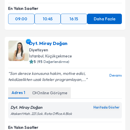
En Yakın Saatler
09:00
10:45
16:15
Daha Fazla
Dyt. Miray Doğan
Diyetisyen
İstanbul
, Küçükçekmece
5
(
95
Değerlendirme)
Son derece konusuna hakim, motive edici,
Devamı
tekdüzelikten uzak listeler programlayan,...
Adres
1
Online Görüşme
Dyt. Miray Doğan
Haritada Göster
Atakent Mah. 221.Sok. Rota Office A Blok
En Yakın Saatler