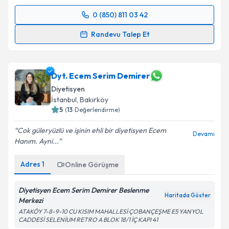
0 (850) 811 03 42
Randevu Takvimi Talebi
Randevu Talep Et
Dyt. Tuba Aydın
için randevu takvimi talebi oluşturun.
Size bu uzmandan randevu almanız için bir takvim
hazırlandığında e-posta ile bilgilendireceğiz.
Dyt. Ecem Serim Demirer
Diyetisyen
E-posta Adresiniz
İstanbul
, Bakırköy
5
(
13
Değerlendirme)
Cok güleryüzlü ve işinin ehli bir diyetisyen Ecem
Devamı
Hanım. Ayni...
Kişisel verilerimin işlenmesine ilişkin
Aydınlatma
Metni
'ni okudum ve kişisel verilerimin belirtilen
Adres
1
Online Görüşme
kapsamda işlenmesini kabul ediyorum.
Diyetisyen Ecem Serim Demirer Beslenme
Haritada Göster
Takvim Talebini Gönder
Merkezi
ATAKÖY 7-8-9-10 CU KISIM MAHALLESİ ÇOBANÇEŞME E5 YANYOL
CADDESİ SELENİUM RETRO A BLOK 18/1 İÇ KAPI 41