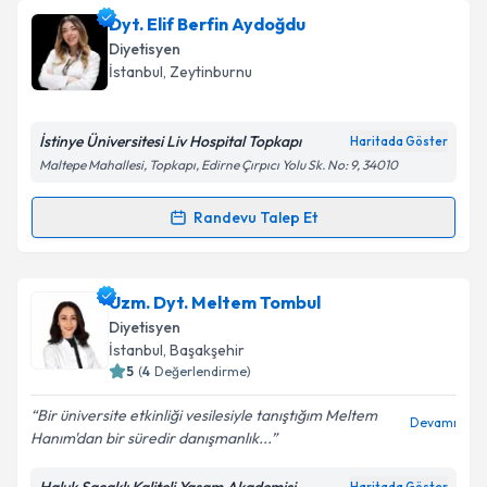
Dyt. Melda Gizem Tavukçuoğlu
için randevu takvimi
Dyt. Elif Berfin Aydoğdu
talebi oluşturun. Size bu uzmandan randevu almanız
Takvim Talebini Gönder
Diyetisyen
için bir takvim hazırlandığında e-posta ile
İstanbul
, Zeytinburnu
bilgilendireceğiz.
E-posta Adresiniz
İstinye Üniversitesi Liv Hospital Topkapı
Haritada Göster
Maltepe Mahallesi, Topkapı, Edirne Çırpıcı Yolu Sk. No: 9, 34010
Randevu Talep Et
Randevu Takvimi Talebi
Kişisel verilerimin işlenmesine ilişkin
Aydınlatma
Metni
'ni okudum ve kişisel verilerimin belirtilen
kapsamda işlenmesini kabul ediyorum.
Dyt. Elif Berfin Aydoğdu
için randevu takvimi talebi
Uzm. Dyt. Meltem Tombul
oluşturun. Size bu uzmandan randevu almanız için bir
Diyetisyen
takvim hazırlandığında e-posta ile bilgilendireceğiz.
Takvim Talebini Gönder
İstanbul
, Başakşehir
5
(
4
Değerlendirme)
E-posta Adresiniz
Bir üniversite etkinliği vesilesiyle tanıştığım Meltem
Devamı
Hanım'dan bir süredir danışmanlık...