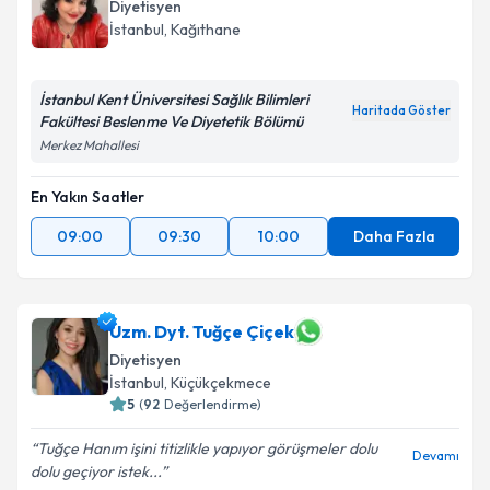
Diyetisyen
İstanbul
, Kağıthane
İstanbul Kent Üniversitesi Sağlık Bilimleri
Haritada Göster
Fakültesi Beslenme Ve Diyetetik Bölümü
Merkez Mahallesi
En Yakın Saatler
09:00
09:30
10:00
Daha Fazla
Uzm. Dyt. Tuğçe Çiçek
Diyetisyen
İstanbul
, Küçükçekmece
5
(
92
Değerlendirme)
Tuğçe Hanım işini titizlikle yapıyor görüşmeler dolu
Devamı
dolu geçiyor istek...