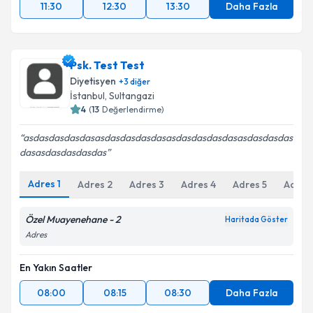
11:30
12:30
13:30
Daha Fazla
Psk. Test Test
Diyetisyen
+
3
diğer
İstanbul
, Sultangazi
4
(
13
Değerlendirme)
asdasdasdasdasasdasdasdasdasasdasdasdasdasasdasdasdas
dasasdasdasdasdas
Adres
1
Adres
2
Adres
3
Adres
4
Adres
5
Adres
Özel Muayenehane - 2
Haritada Göster
Adres
En Yakın Saatler
08:00
08:15
08:30
Daha Fazla