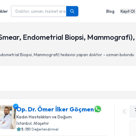
ikler
Blog
Kayıt Ol
(Smear, Endometrial Biopsi, Mammografi), 
ndometrial Biopsi, Mammografi)
tedavisi yapan doktor - uzman bulundu
Op. Dr. Ömer İlker Göçmen
Kadın Hastalıkları ve Doğum
İstanbul
, Ataşehir
5
(
151
Değerlendirme)