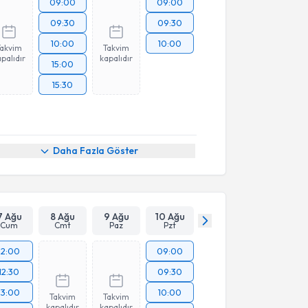
09:00
09:00
09:30
09:30
10:00
10:00
Takvim
Takvim
palıdır
kapalıdır
15:00
15:30
Daha Fazla Göster
7 Ağu
8 Ağu
9 Ağu
10 Ağu
Cum
Cmt
Paz
Pzt
12:00
09:00
12:30
09:30
13:00
10:00
Takvim
Takvim
kapalıdır
kapalıdır