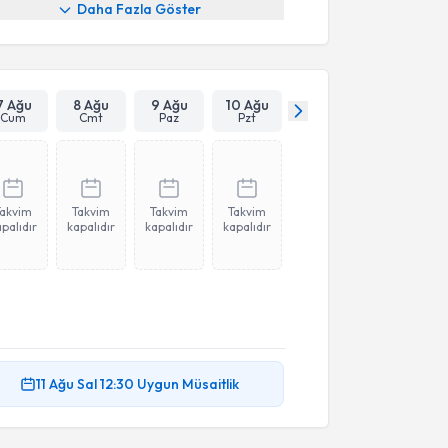
Daha Fazla Göster
7 Ağu
8 Ağu
9 Ağu
10 Ağu
Cum
Cmt
Paz
Pzt
Takvim
Takvim
Takvim
Takvim
palıdır
kapalıdır
kapalıdır
kapalıdır
11 Ağu
Sal
12:30
Uygun Müsaitlik