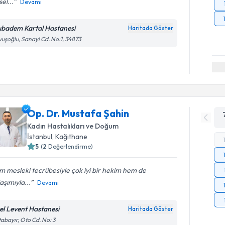
sel...
Devamı
ıbadem Kartal Hastanesi
Haritada Göster
uşoğlu, Sanayi Cd. No:1, 34873
Op. Dr. Mustafa Şahin
Kadın Hastalıkları ve Doğum
İstanbul
, Kağıthane
5
(
2
Değerlendirme)
 mesleki tecrübesiyle çok iyi bir hekim hem de
aşımıyla...
Devamı
el Levent Hastanesi
Haritada Göster
abayır, Oto Cd. No: 3