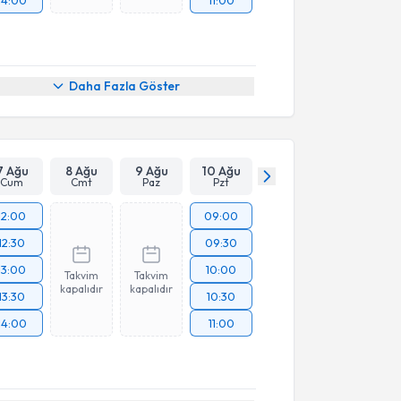
Daha Fazla Göster
7 Ağu
8 Ağu
9 Ağu
10 Ağu
Cum
Cmt
Paz
Pzt
12:00
09:00
12:30
09:30
13:00
10:00
Takvim
Takvim
kapalıdır
kapalıdır
13:30
10:30
14:00
11:00