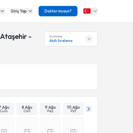
Giriş Yap
Doktor musun?
Ataşehir -
Sıralama
Akıllı Sıralama
7 Ağu
8 Ağu
9 Ağu
10 Ağu
Cum
Cmt
Paz
Pzt