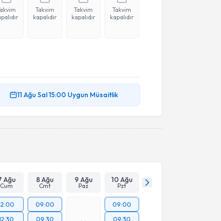
Takvim
Takvim
Takvim
Takvim
palıdır
kapalıdır
kapalıdır
kapalıdır
11 Ağu
Sal
15:00
Uygun Müsaitlik
7 Ağu
8 Ağu
9 Ağu
10 Ağu
Cum
Cmt
Paz
Pzt
12:00
09:00
09:00
12:30
09:30
09:30