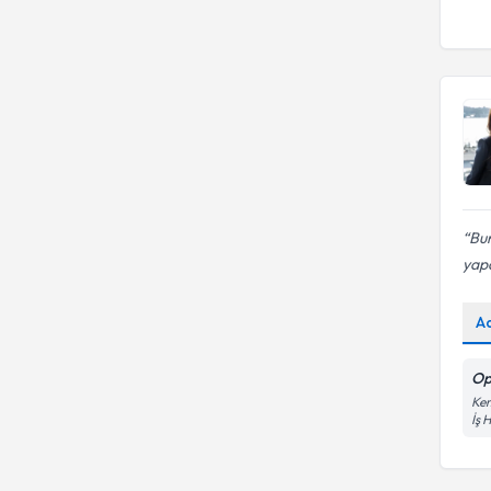
Bur
yapa
A
Op
Kem
İş 