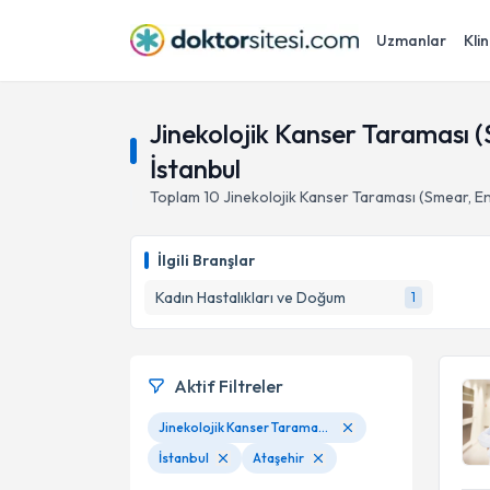
Uzmanlar
Klin
Jinekolojik Kanser Taraması 
İstanbul
Toplam
10
Jinekolojik Kanser Taraması (Smear, E
İlgili Branşlar
Kadın Hastalıkları ve Doğum
1
Aktif Filtreler
Jinekolojik Kanser Taraması (Smear, Endometrial Biopsi, Mammografi)
İstanbul
Ataşehir