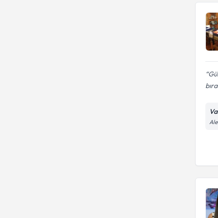
Gül
bıra
Va
Ale