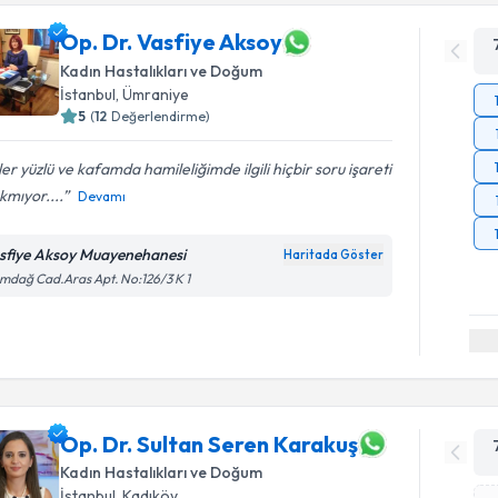
Op. Dr. Vasfiye Aksoy
Kadın Hastalıkları ve Doğum
İstanbul
, Ümraniye
5
(
12
Değerlendirme)
er yüzlü ve kafamda hamileliğimde ilgili hiçbir soru işareti
kmıyor....
Devamı
sfiye Aksoy Muayenehanesi
Haritada Göster
mdağ Cad.Aras Apt. No:126/3 K 1
Op. Dr. Sultan Seren Karakuş
Kadın Hastalıkları ve Doğum
İstanbul
, Kadıköy