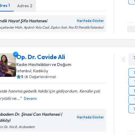
dres
1
Adres
2
ndik Hayat Şifa Hastanesi
Haritada Göster
çelievler Mah. Aydınlı Yolu Cad. Zıpkın Sok. No:10 Pendik/İstanbul
Op. Dr. Cavide Ali
Kadın Hastalıkları ve Doğum
İstanbul
, Kadıköy
5
(
6
Değerlendirme)
ide hanıma gebelik takibi için gidiyordum. Kendisi çok
ryüzlü ve...
Devamı
ıbadem Dr. Şinasi Can Hastanesi (
Haritada Göster
dıköy)
in Sk. No:8, Acıbadem