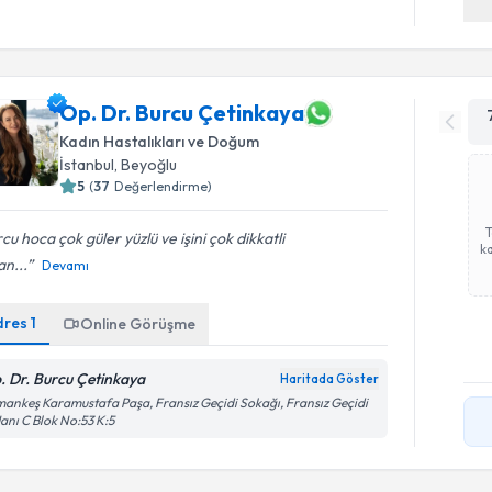
Op. Dr. Burcu Çetinkaya
Kadın Hastalıkları ve Doğum
İstanbul
, Beyoğlu
5
(
37
Değerlendirme)
cu hoca çok güler yüzlü ve işini çok dikkatli
ka
n...
Devamı
dres
1
Online Görüşme
. Dr. Burcu Çetinkaya
Haritada Göster
ankeş Karamustafa Paşa, Fransız Geçidi Sokağı, Fransız Geçidi
Hanı C Blok No:53 K:5