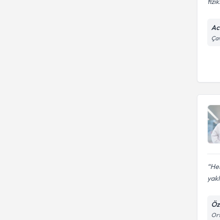
fizik
Ac
Çav
Hem
yakl
Öz
Ort