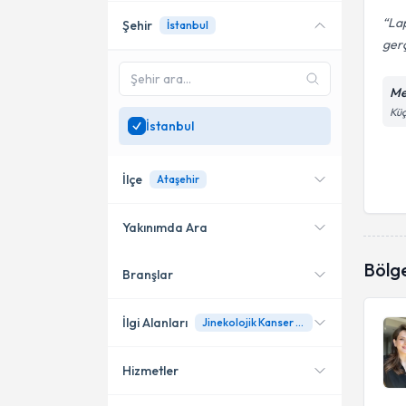
La
Şehir
İstanbul
gerç
Me
Küç
İstanbul
İlçe
Ataşehir
Yakınımda Ara
Bölg
Branşlar
Konumuma yakın uzmanları
Kadıköy
göster
Şişli
İlgi Alanları
Jinekolojik Kanser Taraması (Smear, Endometrial Biopsi, Mammografi)
Bağcılar
Hizmetler
Kadın Hastalıkları ve Doğum
Bakırköy