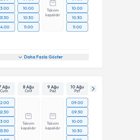
13:00
10:00
10:00
Takvim
kapalıdır
13:30
10:30
10:30
14:00
11:00
11:00
Daha Fazla Göster
7 Ağu
8 Ağu
9 Ağu
10 Ağu
Cum
Cmt
Paz
Pzt
12:00
09:00
12:30
09:30
13:00
10:00
Takvim
Takvim
kapalıdır
kapalıdır
13:30
10:30
14:00
11:00