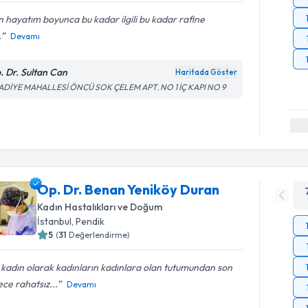
 hayatım boyunca bu kadar ilgili bu kadar rafine
.
Devamı
. Dr. Sultan Can
Haritada Göster
ADİYE MAHALLESİ ÖNCÜ SOK ÇELEM APT. NO 1 İÇ KAPI NO 9
Op. Dr. Benan Yeniköy Duran
Kadın Hastalıkları ve Doğum
İstanbul
, Pendik
5
(
31
Değerlendirme)
 kadın olarak kadınların kadınlara olan tutumundan son
ce rahatsız...
Devamı