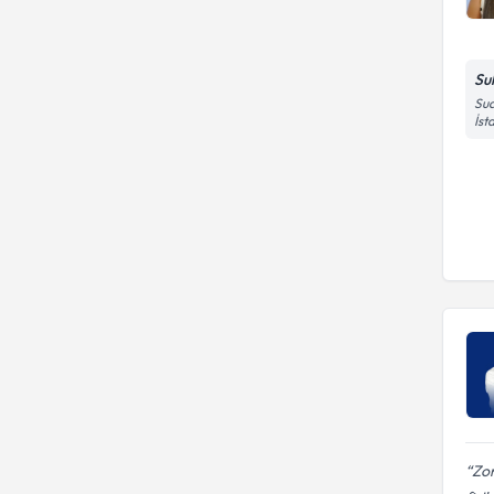
Su
Sua
İst
Zor