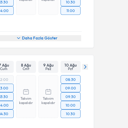
13:30
10:30
14:00
11:00
Daha Fazla Göster
7 Ağu
8 Ağu
9 Ağu
10 Ağu
Cum
Cmt
Paz
Pzt
12:00
08:30
13:00
09:00
13:30
09:30
Takvim
Takvim
kapalıdır
kapalıdır
14:00
10:00
14:30
10:30