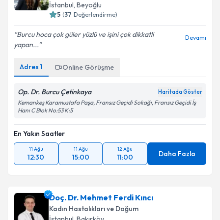
İstanbul
, Beyoğlu
5
(
37
Değerlendirme)
Burcu hoca çok güler yüzlü ve işini çok dikkatli
Devamı
yapan...
Adres
1
Online Görüşme
Op. Dr. Burcu Çetinkaya
Haritada Göster
Kemankeş Karamustafa Paşa, Fransız Geçidi Sokağı, Fransız Geçidi İş
Hanı C Blok No:53 K:5
En Yakın Saatler
11 Ağu
11 Ağu
12 Ağu
Daha Fazla
12:30
15:00
11:00
Doç. Dr. Mehmet Ferdi Kıncı
Kadın Hastalıkları ve Doğum
İstanbul
, Bakırköy