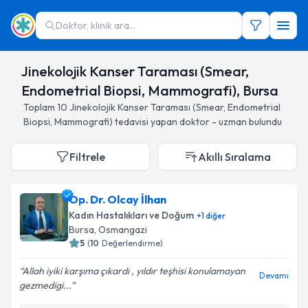
Doktor, klinik ara...
Jinekolojik Kanser Taraması (Smear,
Endometrial Biopsi, Mammografi), Bursa
Toplam
10
Jinekolojik Kanser Taraması (Smear, Endometrial
Biopsi, Mammografi)
tedavisi yapan doktor - uzman bulundu
Filtrele
Akıllı Sıralama
Op. Dr. Olcay İlhan
Kadın Hastalıkları ve Doğum
+
1
diğer
Bursa
, Osmangazi
5
(
10
Değerlendirme)
Allah iyiki karşıma çıkardı , yıldır teşhisi konulamayan
Devamı
gezmedigi...