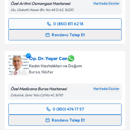
Özel Aritmi Osmangazi Hastanesi
Haritada Göster
Ulu, Ulubatlı Hasan Blv. No:48 D:62, 16220
0 (850) 811 62 18
Randevu Takvimi Talebi
Randevu Talep Et
Op. Dr. Olcay İlhan
için randevu takvimi talebi
oluşturun. Size bu uzmandan randevu almanız için bir
takvim hazırlandığında e-posta ile bilgilendireceğiz.
Op. Dr. Yaşar Can
Kadın Hastalıkları ve Doğum
E-posta Adresiniz
Bursa
, Nilüfer
Özel Medicana Bursa Hastanesi
Haritada Göster
Odunluk, İzmir Yolu Cd No:41, 16110
Kişisel verilerimin işlenmesine ilişkin
Aydınlatma
Metni
'ni okudum ve kişisel verilerimin belirtilen
0 (850) 474 17 57
kapsamda işlenmesini kabul ediyorum.
Randevu Takvimi Talebi
Randevu Talep Et
Takvim Talebini Gönder