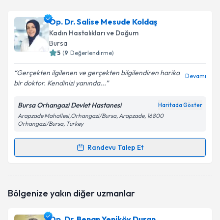
Op. Dr. Yaşar Can
için randevu takvimi talebi
oluşturun. Size bu uzmandan randevu almanız için bir
Op. Dr. Salise Mesude Koldaş
takvim hazırlandığında e-posta ile bilgilendireceğiz.
Kadın Hastalıkları ve Doğum
E-posta Adresiniz
Bursa
5
(
9
Değerlendirme)
Gerçekten ilgilenen ve gerçekten bilgilendiren harika
Devamı
bir doktor. Kendinizi yanında...
Kişisel verilerimin işlenmesine ilişkin
Aydınlatma
Metni
'ni okudum ve kişisel verilerimin belirtilen
Bursa Orhangazi Devlet Hastanesi
Haritada Göster
kapsamda işlenmesini kabul ediyorum.
Arapzade Mahallesi,Orhangazi/Bursa, Arapzade, 16800
Orhangazi/Bursa, Turkey
Takvim Talebini Gönder
Randevu Talep Et
Randevu Takvimi Talebi
Op. Dr. Salise Mesude Koldaş
için randevu takvimi
Bölgenize yakın diğer uzmanlar
talebi oluşturun. Size bu uzmandan randevu almanız
için bir takvim hazırlandığında e-posta ile
bilgilendireceğiz.
Op. Dr. Benan Yeniköy Duran