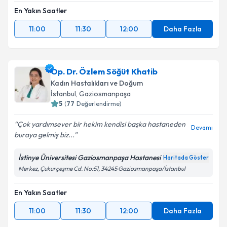
En Yakın Saatler
11:00
11:30
12:00
Daha Fazla
Op. Dr. Özlem Söğüt Khatib
Kadın Hastalıkları ve Doğum
İstanbul
, Gaziosmanpaşa
5
(
77
Değerlendirme)
Çok yardımsever bir hekim kendisi başka hastaneden
Devamı
buraya gelmiş biz...
İstinye Üniversitesi Gaziosmanpaşa Hastanesi
Haritada Göster
Merkez, Çukurçeşme Cd. No:51, 34245 Gaziosmanpaşa/İstanbul
En Yakın Saatler
11:00
11:30
12:00
Daha Fazla