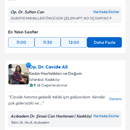
Op. Dr. Sultan Can
Haritada Göster
SUADİYE MAHALLESİ ÖNCÜ SOK ÇELEM APT. NO 1 İÇ KAPI NO 9
En Yakın Saatler
11:00
11:30
12:00
Daha Fazla
Op. Dr. Cavide Ali
Kadın Hastalıkları ve Doğum
İstanbul
, Kadıköy
5
(
6
Değerlendirme)
Cavide hanıma gebelik takibi için gidiyordum. Kendisi
Devamı
çok güleryüzlü ve...
Acıbadem Dr. Şinasi Can Hastanesi ( Kadıköy)
Haritada Göster
Tekin Sk. No:8, Acıbadem