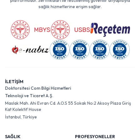
platformudur. Sertifikaları ile tescillenmiş güvenilir altyapısıyla
sağlık hizmetlerine erişim sağlar.
İLETİŞİM
Doktorsitesi Com Bilgi Hizmetleri
Teknoloji ve Ticaret A.Ş.
Maslak Mah. Ahi Evran Cd. A.O.S 55 Sokak No:2 Aksoy Plaza Giriş
Kat Kolektif House
İstanbul, Türkiye
SAĞLIK
PROFESYONELLER