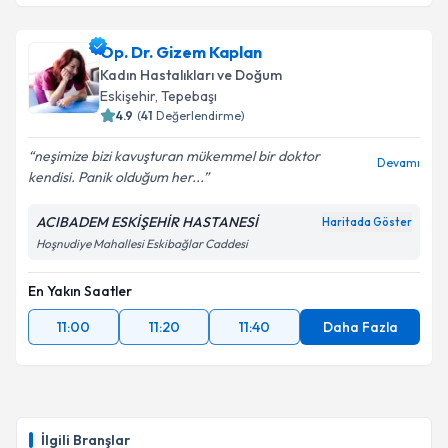
Op. Dr. Gizem Kaplan
Kadın Hastalıkları ve Doğum
Eskişehir
, Tepebaşı
4.9
(
41
Değerlendirme)
neşimize bizi kavuşturan mükemmel bir doktor
Devamı
kendisi. Panik olduğum her...
ACIBADEM ESKİŞEHİR HASTANESİ
Haritada Göster
Hoşnudiye Mahallesi Eskibağlar Caddesi
En Yakın Saatler
11:00
11:20
11:40
Daha Fazla
İlgili Branşlar