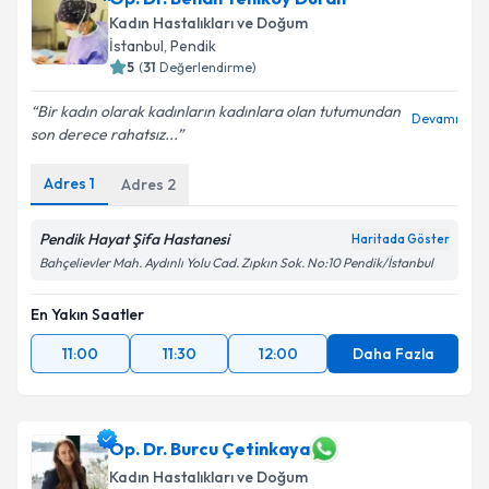
Kadın Hastalıkları ve Doğum
E-posta Adresiniz
İstanbul
, Pendik
5
(
31
Değerlendirme)
Bir kadın olarak kadınların kadınlara olan tutumundan
Devamı
son derece rahatsız...
Kişisel verilerimin işlenmesine ilişkin
Aydınlatma
Metni
'ni okudum ve kişisel verilerimin belirtilen
kapsamda işlenmesini kabul ediyorum.
Adres
1
Adres
2
Pendik Hayat Şifa Hastanesi
Haritada Göster
Takvim Talebini Gönder
Bahçelievler Mah. Aydınlı Yolu Cad. Zıpkın Sok. No:10 Pendik/İstanbul
En Yakın Saatler
11:00
11:30
12:00
Daha Fazla
Op. Dr. Burcu Çetinkaya
Kadın Hastalıkları ve Doğum