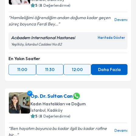
5
(
8
Değerlendirme)
Hamileliğimi öğrendiğim andan doğuma kadar geçen
Devamı
süreç boyunca Ferdi Bey...
Acıbadem International Hastanesi
Haritada Göster
Yeşilköy, İstanbul Caddesi No:82
En Yakın Saatler
11:00
11:30
12:00
Daha Fazla
Op. Dr. Sultan Can
Kadın Hastalıkları ve Doğum
İstanbul
, Kadıköy
5
(
8
Değerlendirme)
Ben hayatım boyunca bu kadar ilgili bu kadar rafine
Devamı
bir...