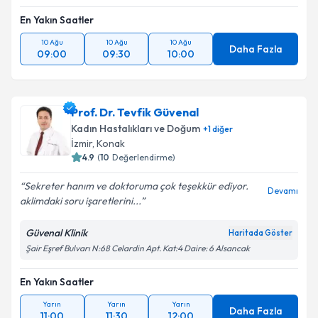
En Yakın Saatler
10 Ağu
10 Ağu
10 Ağu
Daha Fazla
09:00
09:30
10:00
Prof. Dr. Tevfik Güvenal
Kadın Hastalıkları ve Doğum
+
1
diğer
İzmir
, Konak
4.9
(
10
Değerlendirme)
Sekreter hanım ve doktoruma çok teşekkür ediyor.
Devamı
aklimdaki soru işaretlerini...
Güvenal Klinik
Haritada Göster
Şair Eşref Bulvarı N:68 Celardin Apt. Kat:4 Daire: 6 Alsancak
En Yakın Saatler
Yarın
Yarın
Yarın
Daha Fazla
11:00
11:30
12:00