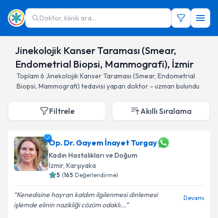
Doktor, klinik ara...
Jinekolojik Kanser Taraması (Smear,
Endometrial Biopsi, Mammografi), İzmir
Toplam
6
Jinekolojik Kanser Taraması (Smear, Endometrial
Biopsi, Mammografi)
tedavisi yapan doktor - uzman bulundu
Filtrele
Akıllı Sıralama
Op. Dr. Gayem İnayet Turgay
Kadın Hastalıkları ve Doğum
İzmir
, Karşıyaka
5
(
165
Değerlendirme)
Kenedisine hayran kaldım ilgilenmesi dinlemesi
Devamı
işlemde elinin nazikliği cözüm odaklı...