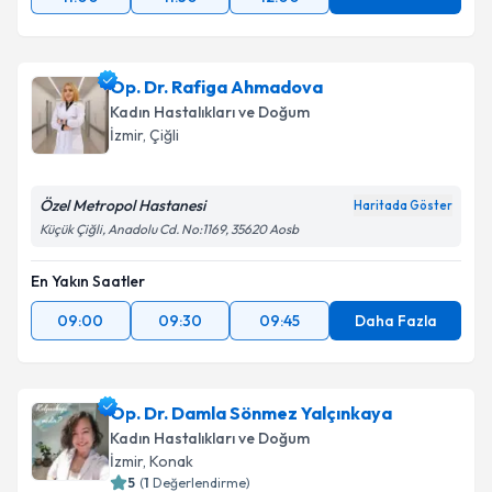
Op. Dr. Rafiga Ahmadova
Kadın Hastalıkları ve Doğum
İzmir
, Çiğli
Özel Metropol Hastanesi
Haritada Göster
Küçük Çiğli, Anadolu Cd. No:1169, 35620 Aosb
En Yakın Saatler
09:00
09:30
09:45
Daha Fazla
Op. Dr. Damla Sönmez Yalçınkaya
Kadın Hastalıkları ve Doğum
İzmir
, Konak
5
(
1
Değerlendirme)