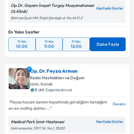
Op.Dr. Gayem İnayet Turgay Muayenehanesi
Haritada Göster
(G.Klinik)
Bahriye Üçok MH. Rüştü Şardağ cd. No.44 D.2
En Yakın Saatler
10 Ağu
10 Ağu
10 Ağu
Daha Fazla
10:00
11:00
12:00
Op. Dr. Feyza Arman
Kadın Hastalıkları ve Doğum
İzmir
, Konak
5
(
60
Değerlendirme)
Feyza hocam benim hayatımda gördüğüm tanıdığım
Devamı
en en müthiş doktor....
Medical Park İzmir Hastanesi
Haritada Göster
Kahramanlar, 1397. Sk. No:1, 35230