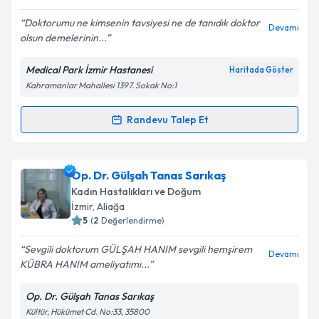
Doktorumu ne kimsenin tavsiyesi ne de tanıdık doktor
Devamı
olsun demelerinin...
Medical Park İzmir Hastanesi
Haritada Göster
Kahramanlar Mahallesi 1397. Sokak No:1
Randevu Talep Et
Randevu Takvimi Talebi
Op. Dr. Damla Sönmez Yalçınkaya
için randevu
Op. Dr. Gülşah Tanas Sarıkaş
takvimi talebi oluşturun. Size bu uzmandan randevu
Kadın Hastalıkları ve Doğum
almanız için bir takvim hazırlandığında e-posta ile
İzmir
, Aliağa
bilgilendireceğiz.
5
(
2
Değerlendirme)
E-posta Adresiniz
Sevgili doktorum GÜLŞAH HANIM sevgili hemşirem
Devamı
KÜBRA HANIM ameliyatımı...
Op. Dr. Gülşah Tanas Sarıkaş
Kültür, Hükümet Cd. No:33, 35800
Kişisel verilerimin işlenmesine ilişkin
Aydınlatma