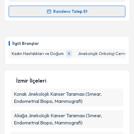
Metni
'ni okudum ve kişisel verilerimin belirtilen
kapsamda işlenmesini kabul ediyorum.
Randevu Talep Et
Randevu Takvimi Talebi
Takvim Talebini Gönder
Op. Dr. Gülşah Tanas Sarıkaş
için randevu takvimi
talebi oluşturun. Size bu uzmandan randevu almanız
İlgili Branşlar
için bir takvim hazırlandığında e-posta ile
bilgilendireceğiz.
Kadın Hastalıkları ve Doğum
Jinekolojik Onkoloji Cerrahisi
6
E-posta Adresiniz
İzmir İlçeleri
Konak
Jinekolojik Kanser Taraması (Smear,
Kişisel verilerimin işlenmesine ilişkin
Aydınlatma
Metni
'ni okudum ve kişisel verilerimin belirtilen
Endometrial Biopsi, Mammografi)
kapsamda işlenmesini kabul ediyorum.
Aliağa
Jinekolojik Kanser Taraması (Smear,
Endometrial Biopsi, Mammografi)
Takvim Talebini Gönder