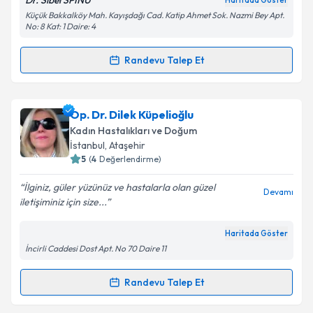
Dr. Sibel SPINU
Haritada Göster
Kişisel verilerimin işlenmesine ilişkin
Aydınlatma
Küçük Bakkalköy Mah. Kayışdağı Cad. Katip Ahmet Sok. Nazmi Bey Apt.
Metni
'ni okudum ve kişisel verilerimin belirtilen
No: 8 Kat: 1 Daire: 4
kapsamda işlenmesini kabul ediyorum.
Randevu Talep Et
Randevu Takvimi Talebi
Takvim Talebini Gönder
Uzm. Dr. Sibel Spinu
için randevu takvimi talebi
Op. Dr. Dilek Küpelioğlu
oluşturun. Size bu uzmandan randevu almanız için bir
Kadın Hastalıkları ve Doğum
takvim hazırlandığında e-posta ile bilgilendireceğiz.
İstanbul
, Ataşehir
5
(
4
Değerlendirme)
E-posta Adresiniz
İlginiz, güler yüzünüz ve hastalarla olan güzel
Devamı
iletişiminiz için size...
Haritada Göster
Kişisel verilerimin işlenmesine ilişkin
Aydınlatma
İncirli Caddesi Dost Apt. No 70 Daire 11
Metni
'ni okudum ve kişisel verilerimin belirtilen
kapsamda işlenmesini kabul ediyorum.
Randevu Talep Et
Randevu Takvimi Talebi
Takvim Talebini Gönder