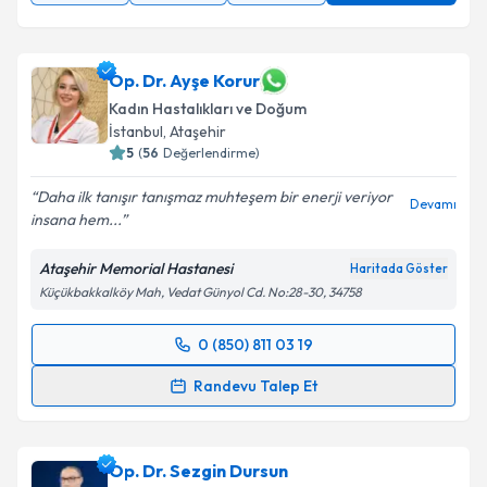
Op. Dr. Ayşe Korur
Kadın Hastalıkları ve Doğum
İstanbul
, Ataşehir
5
(
56
Değerlendirme)
Daha ilk tanışır tanışmaz muhteşem bir enerji veriyor
Devamı
insana hem...
Ataşehir Memorial Hastanesi
Haritada Göster
Küçükbakkalköy Mah, Vedat Günyol Cd. No:28-30, 34758
0 (850) 811 03 19
Randevu Takvimi Talebi
Randevu Talep Et
Op. Dr. Ayşe Korur
için randevu takvimi talebi
oluşturun. Size bu uzmandan randevu almanız için bir
Op. Dr. Sezgin Dursun
takvim hazırlandığında e-posta ile bilgilendireceğiz.