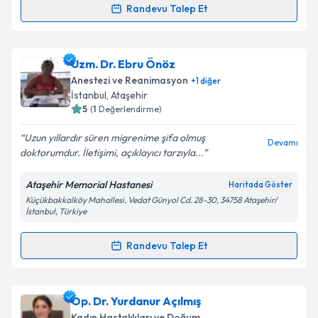
Kişisel verilerimin işlenmesine ilişkin
Aydınlatma
Randevu Talep Et
Randevu Takvimi Talebi
Metni
'ni okudum ve kişisel verilerimin belirtilen
kapsamda işlenmesini kabul ediyorum.
Op. Dr. Şeyma Araz
için randevu takvimi talebi
Uzm. Dr. Ebru Önöz
oluşturun. Size bu uzmandan randevu almanız için bir
Takvim Talebini Gönder
Anestezi ve Reanimasyon
+
1
diğer
takvim hazırlandığında e-posta ile bilgilendireceğiz.
İstanbul
, Ataşehir
5
(
1
Değerlendirme)
E-posta Adresiniz
Uzun yıllardır süren migrenime şifa olmuş
Devamı
doktorumdur. İletişimi, açıklayıcı tarzıyla...
Ataşehir Memorial Hastanesi
Haritada Göster
Kişisel verilerimin işlenmesine ilişkin
Aydınlatma
Küçükbakkalköy Mahallesi, Vedat Günyol Cd. 28-30, 34758 Ataşehir/
Metni
'ni okudum ve kişisel verilerimin belirtilen
İstanbul, Türkiye
kapsamda işlenmesini kabul ediyorum.
Randevu Talep Et
Randevu Takvimi Talebi
Takvim Talebini Gönder
Uzm. Dr. Ebru Önöz
için randevu takvimi talebi
Op. Dr. Yurdanur Açılmış
oluşturun. Size bu uzmandan randevu almanız için bir
Kadın Hastalıkları ve Doğum