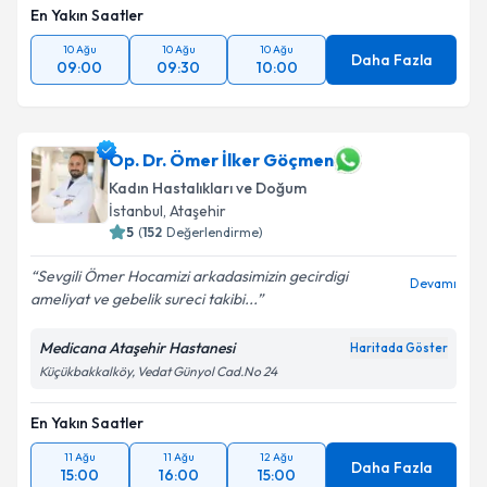
En Yakın Saatler
10 Ağu
10 Ağu
10 Ağu
Daha Fazla
09:00
09:30
10:00
Op. Dr. Ömer İlker Göçmen
Kadın Hastalıkları ve Doğum
İstanbul
, Ataşehir
5
(
152
Değerlendirme)
Sevgili Ömer Hocamizi arkadasimizin gecirdigi
Devamı
ameliyat ve gebelik sureci takibi...
Medicana Ataşehir Hastanesi
Haritada Göster
Küçükbakkalköy, Vedat Günyol Cad.No 24
En Yakın Saatler
11 Ağu
11 Ağu
12 Ağu
Daha Fazla
15:00
16:00
15:00