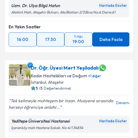
Uzm. Dr. Ulya Bilgü Hatun
Haritada Göster
Atatürk Mah. Ataşehir Bulvarı, Ata Blokları 2/3 Bina No:6 Daire:61
En Yakın Saatler
11 Ağu
16:00
17:30
Daha Fazla
19:00
Dr. Öğr. Üyesi Mert Yeşiladalı
Kadın Hastalıkları ve Doğum
+
1
diğer
İstanbul
, Ataşehir
5
(
5
Değerlendirme)
Tek kelimeyle muhteşem bir insan. Muayene sırasında
Devamı
herseyi öğrenciye anlatır...
Yeditepe Üniversitesi Hastanesi
Haritada Göster
İçerenköy mah Hastane Sokak. No:4/1 34854