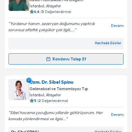
takvim hazırlandığında e-posta ile bilgilendireceğiz.
İstanbul
, Ataşehir
4.6
(
5
Değerlendirme)
E-posta Adresiniz
Yurdanur hanım .sezeryan doğumumu yaptırdı
Devamı
sorunsuz atlattık çokşükür çok ilgili,...
Haritada Göster
Kişisel verilerimin işlenmesine ilişkin
Aydınlatma
Metni
'ni okudum ve kişisel verilerimin belirtilen
kapsamda işlenmesini kabul ediyorum.
Randevu Talep Et
Randevu Takvimi Talebi
Takvim Talebini Gönder
Op. Dr. Yurdanur Açılmış
için randevu takvimi talebi
Uzm. Dr. Sibel Spinu
oluşturun. Size bu uzmandan randevu almanız için bir
Geleneksel ve Tamamlayıcı Tıp
takvim hazırlandığında e-posta ile bilgilendireceğiz.
İstanbul
, Ataşehir
5
(
2
Değerlendirme)
E-posta Adresiniz
Sibel hocama çocuğumu yıllardır götürüyorum. Her
Devamı
konuda yönlendirmesi ve ilgisi...