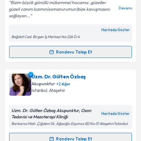
E-posta Adresiniz
Bizim büyük gönüllü mükemmel hocamız..güzeller
Devamı
güzeli canım kızımın(esmanurumun)bize kavuşmasını
sağlayan...
Haritada Göster
Kişisel verilerimin işlenmesine ilişkin
Aydınlatma
Bağdat Cad. Birgen İş Merkezi No:226 D:4
Metni
'ni okudum ve kişisel verilerimin belirtilen
kapsamda işlenmesini kabul ediyorum.
Randevu Talep Et
Randevu Takvimi Talebi
Takvim Talebini Gönder
Prof. Dr. Ulun Uluğ
için randevu takvimi talebi
Uzm. Dr. Gülten Özbaş
oluşturun. Size bu uzmandan randevu almanız için bir
Akupunktur
+
2
diğer
takvim hazırlandığında e-posta ile bilgilendireceğiz.
İstanbul
, Ataşehir
E-posta Adresiniz
Uzm. Dr. Gülten Özbaş Akupunktur, Ozon
Haritada Göster
Tedavisi ve Mezoterapi Kliniği
Barbaros Mah. Çiğdem Sk. Ağaoğlu Equinox B2 No:51 Ataşehir/İstanbul
Kişisel verilerimin işlenmesine ilişkin
Aydınlatma
Metni
'ni okudum ve kişisel verilerimin belirtilen
Randevu Talep Et