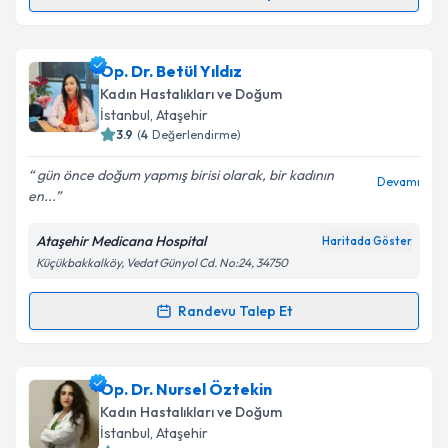
Randevu Takvimi Talebi
kapsamda işlenmesini kabul ediyorum.
Uzm. Dr. Gülten Özbaş
için randevu takvimi talebi
Op. Dr. Betül Yıldız
Takvim Talebini Gönder
oluşturun. Size bu uzmandan randevu almanız için bir
Kadın Hastalıkları ve Doğum
takvim hazırlandığında e-posta ile bilgilendireceğiz.
İstanbul
, Ataşehir
3.9
(
4
Değerlendirme)
E-posta Adresiniz
gün önce doğum yapmış birisi olarak, bir kadının
Devamı
en...
Ataşehir Medicana Hospital
Haritada Göster
Kişisel verilerimin işlenmesine ilişkin
Aydınlatma
Küçükbakkalköy, Vedat Günyol Cd. No:24, 34750
Metni
'ni okudum ve kişisel verilerimin belirtilen
kapsamda işlenmesini kabul ediyorum.
Randevu Talep Et
Randevu Takvimi Talebi
Takvim Talebini Gönder
Op. Dr. Betül Yıldız
için randevu takvimi talebi
Op. Dr. Nursel Öztekin
oluşturun. Size bu uzmandan randevu almanız için bir
Kadın Hastalıkları ve Doğum
takvim hazırlandığında e-posta ile bilgilendireceğiz.
İstanbul
, Ataşehir