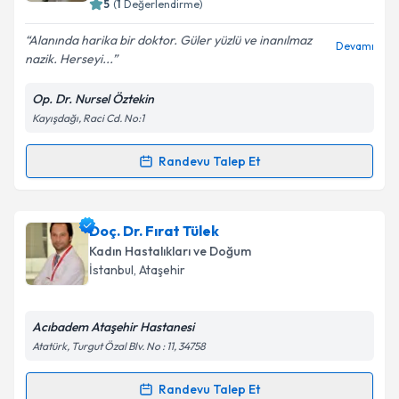
5
(
1
Değerlendirme)
E-posta Adresiniz
Alanında harika bir doktor. Güler yüzlü ve inanılmaz
Devamı
nazik. Herseyi...
Op. Dr. Nursel Öztekin
Kişisel verilerimin işlenmesine ilişkin
Aydınlatma
Kayışdağı, Raci Cd. No:1
Metni
'ni okudum ve kişisel verilerimin belirtilen
kapsamda işlenmesini kabul ediyorum.
Randevu Talep Et
Randevu Takvimi Talebi
Takvim Talebini Gönder
Op. Dr. Nursel Öztekin
için randevu takvimi talebi
Doç. Dr. Fırat Tülek
oluşturun. Size bu uzmandan randevu almanız için bir
Kadın Hastalıkları ve Doğum
takvim hazırlandığında e-posta ile bilgilendireceğiz.
İstanbul
, Ataşehir
E-posta Adresiniz
Acıbadem Ataşehir Hastanesi
Atatürk, Turgut Özal Blv. No : 11, 34758
Kişisel verilerimin işlenmesine ilişkin
Aydınlatma
Randevu Talep Et
Randevu Takvimi Talebi