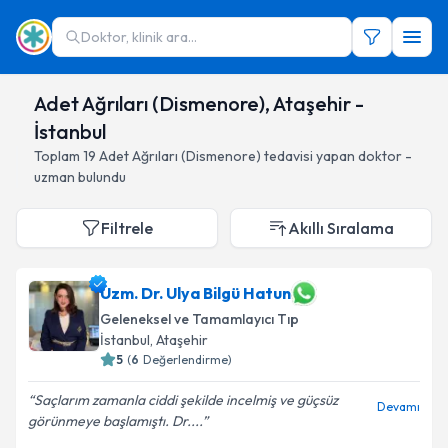
Doktor, klinik ara...
Adet Ağrıları (Dismenore), Ataşehir -
İstanbul
Toplam
19
Adet Ağrıları (Dismenore)
tedavisi yapan doktor -
uzman bulundu
Filtrele
Akıllı Sıralama
Uzm. Dr. Ulya Bilgü Hatun
Geleneksel ve Tamamlayıcı Tıp
İstanbul
, Ataşehir
5
(
6
Değerlendirme)
Saçlarım zamanla ciddi şekilde incelmiş ve güçsüz
Devamı
görünmeye başlamıştı. Dr....