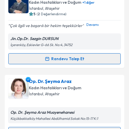
Kadın Hastalıkları ve Doğum
+
1
diğer
E-posta Adresiniz
İstanbul
, Ataşehir
5
(
2
Değerlendirme)
Devamı
Çok ilgili ve başarılı bir hekim teşekkürler
Kişisel verilerimin işlenmesine ilişkin
Aydınlatma
Jin.Op.Dr. Sezgin DURSUN
Metni
'ni okudum ve kişisel verilerimin belirtilen
İçerenköy, Eskievler G-66 Sk. No:4, 34752
kapsamda işlenmesini kabul ediyorum.
Randevu Talep Et
Randevu Takvimi Talebi
Takvim Talebini Gönder
Op. Dr. Sezgin Dursun
için randevu takvimi talebi
Op. Dr. Şeyma Araz
oluşturun. Size bu uzmandan randevu almanız için bir
Kadın Hastalıkları ve Doğum
takvim hazırlandığında e-posta ile bilgilendireceğiz.
İstanbul
, Ataşehir
E-posta Adresiniz
Op. Dr. Şeyma Araz Muayenehanesi
Küçükbakkalköy Mahallesi Abdülhamid Sokak No:15-17 K:1