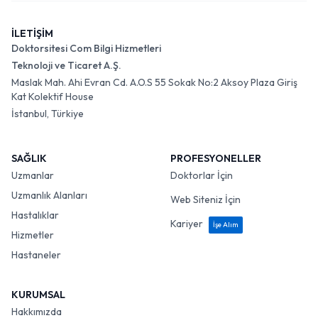
İLETİŞİM
Doktorsitesi Com Bilgi Hizmetleri
Teknoloji ve Ticaret A.Ş.
Maslak Mah. Ahi Evran Cd. A.O.S 55 Sokak No:2 Aksoy Plaza Giriş
Kat Kolektif House
İstanbul, Türkiye
SAĞLIK
PROFESYONELLER
Uzmanlar
Doktorlar İçin
Uzmanlık Alanları
Web Siteniz İçin
Hastalıklar
Kariyer
İşe Alım
Hizmetler
Hastaneler
KURUMSAL
Hakkımızda