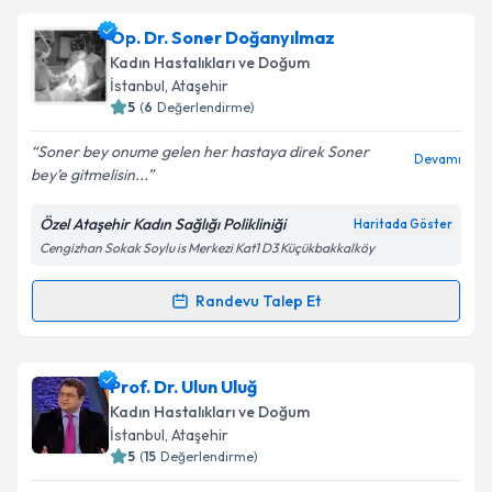
Op. Dr. Dilek Küpelioğlu
için randevu takvimi talebi
Op. Dr. Soner Doğanyılmaz
oluşturun. Size bu uzmandan randevu almanız için bir
Kadın Hastalıkları ve Doğum
takvim hazırlandığında e-posta ile bilgilendireceğiz.
İstanbul
, Ataşehir
5
(
6
Değerlendirme)
E-posta Adresiniz
Soner bey onume gelen her hastaya direk Soner
Devamı
bey’e gitmelisin...
Özel Ataşehir Kadın Sağlığı Polikliniği
Haritada Göster
Kişisel verilerimin işlenmesine ilişkin
Aydınlatma
Cengizhan Sokak Soylu is Merkezi Kat1 D3 Küçükbakkalköy
Metni
'ni okudum ve kişisel verilerimin belirtilen
kapsamda işlenmesini kabul ediyorum.
Randevu Talep Et
Randevu Takvimi Talebi
Takvim Talebini Gönder
Op. Dr. Soner Doğanyılmaz
için randevu takvimi
Prof. Dr. Ulun Uluğ
talebi oluşturun. Size bu uzmandan randevu almanız
Kadın Hastalıkları ve Doğum
için bir takvim hazırlandığında e-posta ile
İstanbul
, Ataşehir
bilgilendireceğiz.
5
(
15
Değerlendirme)