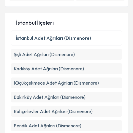
E-posta Adresiniz
İstanbul İlçeleri
Kişisel verilerimin işlenmesine ilişkin
Aydınlatma
Metni
'ni okudum ve kişisel verilerimin belirtilen
İstanbul
Adet Ağrıları (Dismenore)
kapsamda işlenmesini kabul ediyorum.
Şişli
Adet Ağrıları (Dismenore)
Takvim Talebini Gönder
Kadıköy
Adet Ağrıları (Dismenore)
Küçükçekmece
Adet Ağrıları (Dismenore)
Bakırköy
Adet Ağrıları (Dismenore)
Bahçelievler
Adet Ağrıları (Dismenore)
Pendik
Adet Ağrıları (Dismenore)