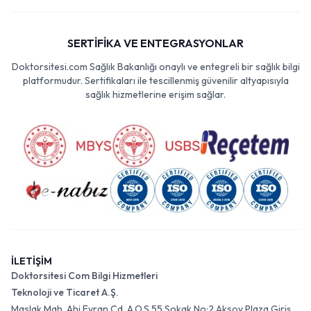
SERTİFİKA VE ENTEGRASYONLAR
Doktorsitesi.com Sağlık Bakanlığı onaylı ve entegreli bir sağlık bilgi
platformudur. Sertifikaları ile tescillenmiş güvenilir altyapısıyla
sağlık hizmetlerine erişim sağlar.
İLETİŞİM
Doktorsitesi Com Bilgi Hizmetleri
Teknoloji ve Ticaret A.Ş.
Maslak Mah. Ahi Evran Cd. A.O.S 55 Sokak No:2 Aksoy Plaza Giriş