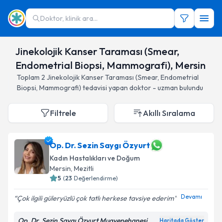
Doktor, klinik ara...
Jinekolojik Kanser Taraması (Smear,
Endometrial Biopsi, Mammografi), Mersin
Toplam
2
Jinekolojik Kanser Taraması (Smear, Endometrial
Biopsi, Mammografi)
tedavisi yapan doktor - uzman bulundu
Filtrele
Akıllı Sıralama
Op. Dr. Sezin Saygı Özyurt
Kadın Hastalıkları ve Doğum
Mersin
, Mezitli
5
(
23
Değerlendirme)
Devamı
Çok ilgili güleryüzlü çok tatlı herkese tavsiye ederim
Op. Dr. Sezin Saygı Özyurt Muayenehanesi
Haritada Göster