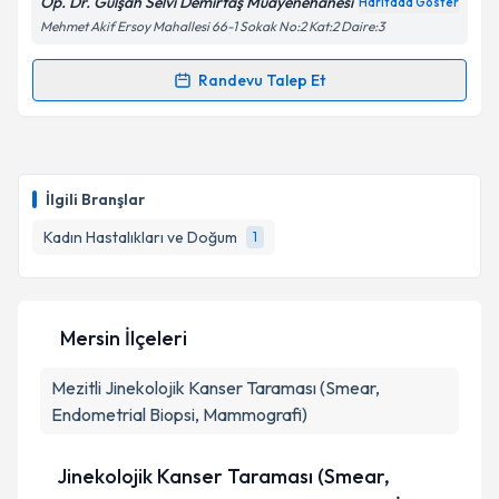
Op. Dr. Gülşah Selvi Demirtaş Muayenehanesi
Haritada Göster
Mehmet Akif Ersoy Mahallesi 66-1 Sokak No:2 Kat:2 Daire:3
Randevu Talep Et
Randevu Takvimi Talebi
Doç. Dr. Gülşah Selvi Demirtaş
için randevu takvimi
talebi oluşturun. Size bu uzmandan randevu almanız
İlgili Branşlar
için bir takvim hazırlandığında e-posta ile
bilgilendireceğiz.
Kadın Hastalıkları ve Doğum
1
E-posta Adresiniz
Mersin İlçeleri
Mezitli
Jinekolojik Kanser Taraması (Smear,
Kişisel verilerimin işlenmesine ilişkin
Aydınlatma
Metni
'ni okudum ve kişisel verilerimin belirtilen
Endometrial Biopsi, Mammografi)
kapsamda işlenmesini kabul ediyorum.
Jinekolojik Kanser Taraması (Smear,