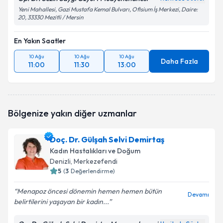
Yeni Mahallesi, Gazi Mustafa Kemal Bulvarı, Ofisium İş Merkezi, Daire:
20, 33330 Mezitli / Mersin
En Yakın Saatler
10 Ağu
10 Ağu
10 Ağu
Daha Fazla
11:00
11:30
13:00
Bölgenize yakın diğer uzmanlar
Doç. Dr. Gülşah Selvi Demirtaş
Kadın Hastalıkları ve Doğum
Denizli
, Merkezefendi
5
(
3
Değerlendirme)
Menapoz öncesi dönemin hemen hemen bütün
Devamı
belirtilerini yaşayan bir kadın...