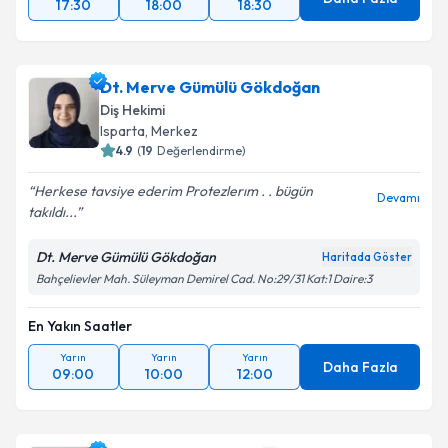
17:30
18:00
18:30
Dt. Merve Gümülü Gökdoğan
Diş Hekimi
Isparta
, Merkez
4.9
(
19
Değerlendirme)
Herkese tavsiye ederim Protezlerım . . bügün
Devamı
takıldı...
Dt. Merve Gümülü Gökdoğan
Haritada Göster
Bahçelievler Mah. Süleyman Demirel Cad. No:29/31 Kat:1 Daire:3
En Yakın Saatler
Yarın
Yarın
Yarın
Daha Fazla
09:00
10:00
12:00