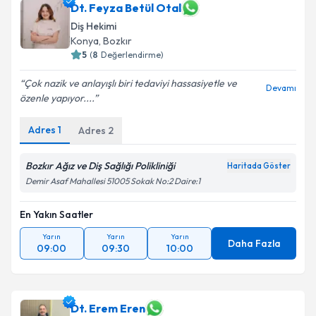
Dt. Feyza Betül Otal
Diş Hekimi
Konya
, Bozkır
5
(
8
Değerlendirme)
Çok nazik ve anlayışlı biri tedaviyi hassasiyetle ve
Devamı
özenle yapıyor....
Adres
1
Adres
2
Bozkır Ağız ve Diş Sağlığı Polikliniği
Haritada Göster
Demir Asaf Mahallesi 51005 Sokak No:2 Daire:1
En Yakın Saatler
Yarın
Yarın
Yarın
Daha Fazla
09:00
09:30
10:00
Dt. Erem Eren