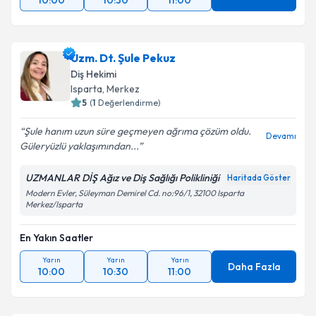
10:00
10:30
11:00
Uzm. Dt. Şule Pekuz
Diş Hekimi
Isparta
, Merkez
5
(
1
Değerlendirme)
Şule hanım uzun süre geçmeyen ağrıma çözüm oldu.
Devamı
Güleryüzlü yaklaşımından...
UZMANLAR DİŞ Ağız ve Diş Sağlığı Polikliniği
Haritada Göster
Modern Evler, Süleyman Demirel Cd. no:96/1, 32100 Isparta
Merkez/Isparta
En Yakın Saatler
Yarın
Yarın
Yarın
Daha Fazla
10:00
10:30
11:00