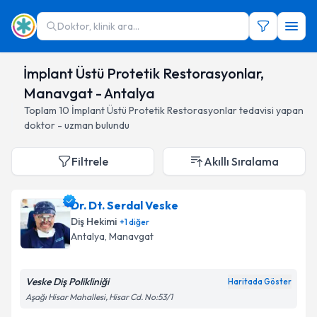
Doktor, klinik ara...
İmplant Üstü Protetik Restorasyonlar,
Manavgat - Antalya
Toplam
10
İmplant Üstü Protetik Restorasyonlar
tedavisi yapan
doktor - uzman bulundu
Filtrele
Akıllı Sıralama
Dr. Dt. Serdal Veske
Diş Hekimi
+
1
diğer
Antalya
, Manavgat
Veske Diş Polikliniği
Haritada Göster
Aşağı Hisar Mahallesi, Hisar Cd. No:53/1