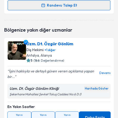
Randevu Talep Et
Randevu Takvimi Talebi
Dr. Dt. Serdal Veske
için randevu takvimi talebi
Bölgenize yakın diğer uzmanlar
oluşturun. Size bu uzmandan randevu almanız için bir
takvim hazırlandığında e-posta ile bilgilendireceğiz.
Uzm. Dt. Özgür Gönlüm
E-posta Adresiniz
Diş Hekimi
+
1
diğer
Antalya
, Alanya
5
(
166
Değerlendirme)
İşini hakkıyla ve detaylı güven veren açıklama yapan
Kişisel verilerimin işlenmesine ilişkin
Aydınlatma
Devamı
bir...
Metni
'ni okudum ve kişisel verilerimin belirtilen
kapsamda işlenmesini kabul ediyorum.
Uzm. Dt. Özgür Gönlüm Kliniği
Haritada Göster
Şekerhane Mahallesi Şevket Tokuş Caddesi No:6 D:3
Takvim Talebini Gönder
En Yakın Saatler
Yarın
Yarın
Yarın
Daha Fazla