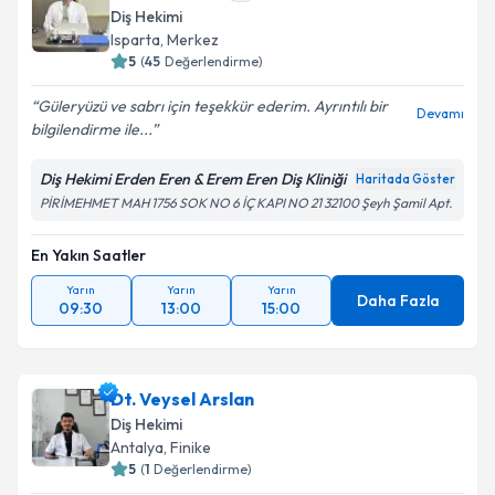
Diş Hekimi
Isparta
, Merkez
5
(
45
Değerlendirme)
Güleryüzü ve sabrı için teşekkür ederim. Ayrıntılı bir
Devamı
bilgilendirme ile...
Diş Hekimi Erden Eren & Erem Eren Diş Kliniği
Haritada Göster
PİRİMEHMET MAH 1756 SOK NO 6 İÇ KAPI NO 21 32100 Şeyh Şamil Apt.
En Yakın Saatler
Yarın
Yarın
Yarın
Daha Fazla
09:30
13:00
15:00
Dt. Veysel Arslan
Diş Hekimi
Antalya
, Finike
5
(
1
Değerlendirme)