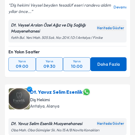
Diş hekimi Veysel beyden tesadüf eseri randevu aldım
Devamı
yıllar önce...
Dt. Veysel Arslan Özel Ağız ve Diş Sağlığı
Haritada Göster
Muayenehanesi
fatih Bul. Yeni Mah. 505 Sok. No: 20 K:1 D:1 Antalya / Finike
En Yakın Saatler
Yarın
Yarın
Yarın
Daha Fazla
09:00
09:30
10:00
Dt. Yavuz Selim Esenlik
Diş Hekimi
Antalya
, Alanya
Dt. Yavuz Selim Esenlik Muayenehanesi
Haritada Göster
Oba Mah. Oba Gümüşler Sk. No:15 A/B Novita Konakları