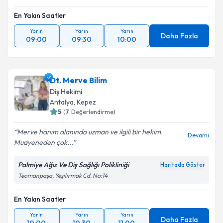
En Yakın Saatler
Yarın
Yarın
Yarın
Daha Fazla
09:00
09:30
10:00
Dt. Merve Bilim
Diş Hekimi
Antalya
, Kepez
5
(
7
Değerlendirme)
Merve hanım alanında uzman ve ilgili bir hekim.
Devamı
Muayeneden çok...
Palmiye Ağız Ve Diş Sağlığı Polikliniği
Haritada Göster
Teomanpaşa, Yeşilırmak Cd. No:14
En Yakın Saatler
Yarın
Yarın
Yarın
Daha Fazla