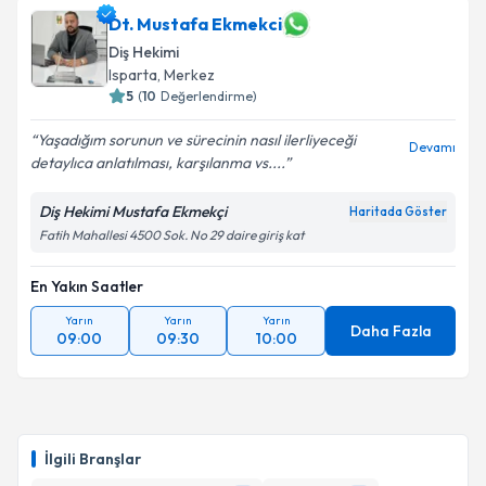
Dt. Mustafa Ekmekci
Diş Hekimi
Isparta
, Merkez
5
(
10
Değerlendirme)
Yaşadığım sorunun ve sürecinin nasıl ilerliyeceği
Devamı
detaylıca anlatılması, karşılanma vs....
Diş Hekimi Mustafa Ekmekçi
Haritada Göster
Fatih Mahallesi 4500 Sok. No 29 daire giriş kat
En Yakın Saatler
Yarın
Yarın
Yarın
Daha Fazla
09:00
09:30
10:00
İlgili Branşlar