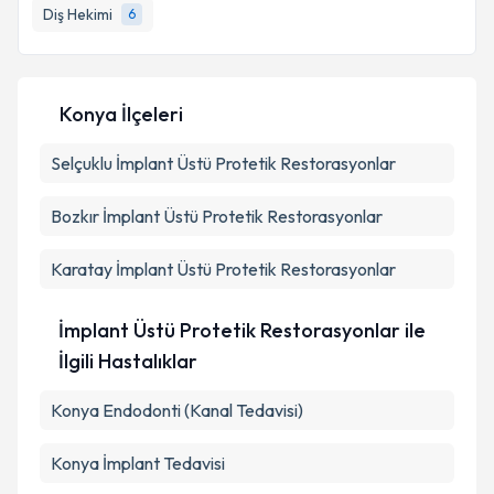
Diş Hekimi
6
E-posta Adresiniz
Konya İlçeleri
Kişisel verilerimin işlenmesine ilişkin
Aydınlatma
Selçuklu
Metni
İmplant Üstü Protetik Restorasyonlar
'ni okudum ve kişisel verilerimin belirtilen
kapsamda işlenmesini kabul ediyorum.
Bozkır
İmplant Üstü Protetik Restorasyonlar
Takvim Talebini Gönder
Karatay
İmplant Üstü Protetik Restorasyonlar
İmplant Üstü Protetik Restorasyonlar ile
İlgili Hastalıklar
Konya Endodonti (Kanal Tedavisi)
Konya İmplant Tedavisi