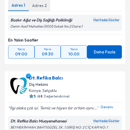
Adres
1
Adres
2
Bozkır Ağız ve Diş Sağlığı Polikliniği
Haritada Göster
Demir Asaf Mahallesi 51005 Sokak No:2 Daire:1
En Yakın Saatler
Yarın
Yarın
Yarın
Daha Fazla
09:00
09:30
10:00
Dt. Refika Balcı
Diş Hekimi
Konya
, Selçuklu
5
(
68
Değerlendirme)
Devamı
İlgi alaka çok iyi. Temiz ve hijyen bir ortam aynı...
Dt. Refika Balcı Muayenehanesi
Haritada Göster
BEYHEKİM MAH. BAHTIGÜZEL SK. 1.GİRİŞ NO: 2 C İÇ KAPI NO: 1