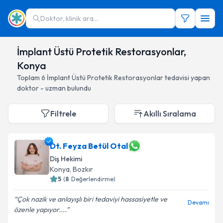
Doktor, klinik ara...
İmplant Üstü Protetik Restorasyonlar,
Konya
Toplam
6
İmplant Üstü Protetik Restorasyonlar
tedavisi yapan
doktor - uzman bulundu
Filtrele
Akıllı Sıralama
Dt. Feyza Betül Otal
Diş Hekimi
Konya
, Bozkır
5
(
8
Değerlendirme)
Çok nazik ve anlayışlı biri tedaviyi hassasiyetle ve
Devamı
özenle yapıyor....