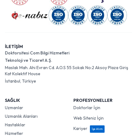
İLETİŞİM
Doktorsitesi Com Bilgi Hizmetleri
Teknoloji ve Ticaret A.Ş.
Maslak Mah. Ahi Evran Cd. A.O.S 55 Sokak No:2 Aksoy Plaza Giriş
Kat Kolektif House
İstanbul, Türkiye
SAĞLIK
PROFESYONELLER
Uzmanlar
Doktorlar İçin
Uzmanlık Alanları
Web Siteniz İçin
Hastalıklar
Kariyer
İşe Alım
Hizmetler