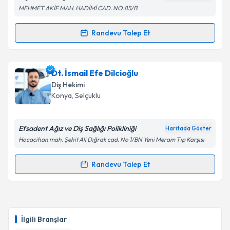
MEHMET AKİF MAH. HADİMİ CAD. NO:85/B
Randevu Talep Et
Randevu Takvimi Talebi
Dt. Yalçın Büyükgöl
için randevu takvimi talebi
Dt. İsmail Efe Dilcioğlu
oluşturun. Size bu uzmandan randevu almanız için bir
Diş Hekimi
takvim hazırlandığında e-posta ile bilgilendireceğiz.
Konya
, Selçuklu
E-posta Adresiniz
Efsadent Ağız ve Diş Sağlığı Polikliniği
Haritada Göster
Hocacihan mah. Şehit Ali Dığrak cad. No 1/BN Yeni Meram Tıp Karşısı
Kişisel verilerimin işlenmesine ilişkin
Aydınlatma
Randevu Talep Et
Randevu Takvimi Talebi
Metni
'ni okudum ve kişisel verilerimin belirtilen
kapsamda işlenmesini kabul ediyorum.
Dt. İsmail Efe Dilcioğlu
için randevu takvimi talebi
oluşturun. Size bu uzmandan randevu almanız için bir
Takvim Talebini Gönder
İlgili Branşlar
takvim hazırlandığında e-posta ile bilgilendireceğiz.