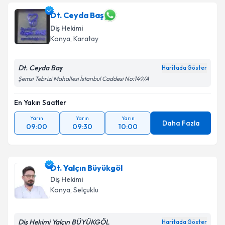
Dt. Ceyda Baş
Diş Hekimi
Konya
, Karatay
Dt. Ceyda Baş
Haritada Göster
Şemsi Tebrizi Mahallesi İstanbul Caddesi No:149/A
En Yakın Saatler
Yarın
Yarın
Yarın
Daha Fazla
09:00
09:30
10:00
Dt. Yalçın Büyükgöl
Diş Hekimi
Konya
, Selçuklu
Diş Hekimi Yalçın BÜYÜKGÖL
Haritada Göster