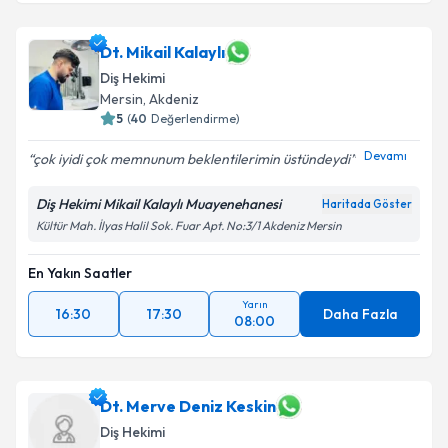
Dt. Mikail Kalaylı
Diş Hekimi
Mersin
, Akdeniz
5
(
40
Değerlendirme)
Devamı
çok iyidi çok memnunum beklentilerimin üstündeydi
Diş Hekimi Mikail Kalaylı Muayenehanesi
Haritada Göster
Kültür Mah. İlyas Halil Sok. Fuar Apt. No:3/1 Akdeniz Mersin
En Yakın Saatler
Yarın
16:30
17:30
Daha Fazla
08:00
Dt. Merve Deniz Keskin
Diş Hekimi