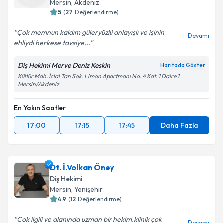
Mersin
, Akdeniz
5
(
27
Değerlendirme)
Çok memnun kaldım güleryüzlü anlayışlı ve işinin
Devamı
ehliydi herkese tavsiye...
Diş Hekimi Merve Deniz Keskin
Haritada Göster
Kültür Mah. İclal Tan Sok. Limon Apartmanı No: 4 Kat: 1 Daire 1
Mersin/Akdeniz
En Yakın Saatler
17:00
17:15
17:45
Daha Fazla
Dt. İ.Volkan Öney
Diş Hekimi
Mersin
, Yenişehir
4.9
(
12
Değerlendirme)
Cok ilgili ve alanında uzman bir hekim.klinik çok
Devamı