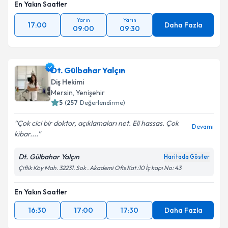
En Yakın Saatler
Yarın
Yarın
17:00
Daha Fazla
09:00
09:30
Dt. Gülbahar Yalçın
Diş Hekimi
Mersin
, Yenişehir
5
(
257
Değerlendirme)
Çok cici bir doktor, açıklamaları net. Eli hassas. Çok
Devamı
kibar....
Dt. Gülbahar Yalçın
Haritada Göster
Çiflik Köy Mah. 32231. Sok . Akademi Ofis Kat :10 İç kapı No: 43
En Yakın Saatler
16:30
17:00
17:30
Daha Fazla