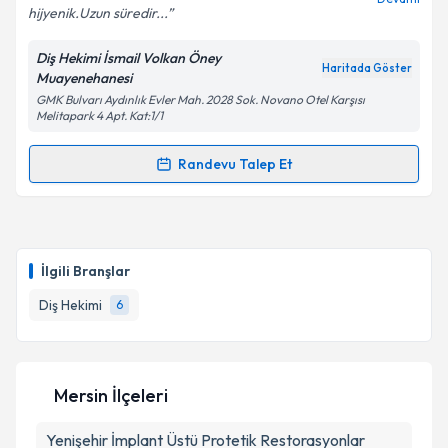
hijyenik.Uzun süredir...
Diş Hekimi İsmail Volkan Öney
Haritada Göster
Muayenehanesi
GMK Bulvarı Aydınlık Evler Mah. 2028 Sok. Novano Otel Karşısı
Melitapark 4 Apt. Kat:1/1
Randevu Talep Et
Randevu Takvimi Talebi
Dt. İ.Volkan Öney
için randevu takvimi talebi
oluşturun. Size bu uzmandan randevu almanız için bir
İlgili Branşlar
takvim hazırlandığında e-posta ile bilgilendireceğiz.
Diş Hekimi
6
E-posta Adresiniz
Mersin İlçeleri
Kişisel verilerimin işlenmesine ilişkin
Aydınlatma
Yenişehir
Metni
İmplant Üstü Protetik Restorasyonlar
'ni okudum ve kişisel verilerimin belirtilen