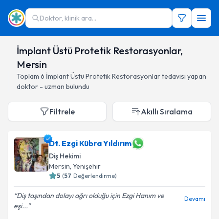
Doktor, klinik ara...
İmplant Üstü Protetik Restorasyonlar,
Mersin
Toplam
6
İmplant Üstü Protetik Restorasyonlar
tedavisi yapan
doktor - uzman bulundu
Filtrele
Akıllı Sıralama
Dt. Ezgi Kübra Yıldırım
Diş Hekimi
Mersin
, Yenişehir
5
(
57
Değerlendirme)
Diş taşından dolayı ağrı olduğu için Ezgi Hanım ve
Devamı
eşi...