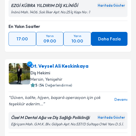
EZGİ KÜBRA YILDIRIM DİŞ KLİNİĞİ
Haritada Göster
İnönü Mah. 1406. Sok İlker Apt. No:25 İç Kapı No : 1
En Yakın Saatler
Yarın
Yarın
17:00
Daha Fazla
09:00
10:00
Dt. Veysel Ali Keskinkaya
Diş Hekimi
Mersin
, Yenişehir
5
(
54
Değerlendirme)
Güven, kalite, hijyen, başarılı operasyon için çok
Devamı
teşekkür ederim...
Özel M Dental Ağız ve Diş Sağlığı Polikliniği
Haritada Göster
Eğriçam Mah. G.M.K. Blv. Gülşah Apt. No:537/D Sultaşa Oteli Yanı D.S.İ.