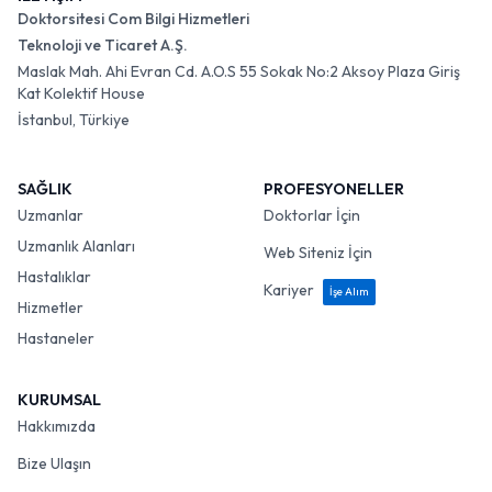
Doktorsitesi Com Bilgi Hizmetleri
Teknoloji ve Ticaret A.Ş.
Maslak Mah. Ahi Evran Cd. A.O.S 55 Sokak No:2 Aksoy Plaza Giriş
Kat Kolektif House
İstanbul, Türkiye
SAĞLIK
PROFESYONELLER
Uzmanlar
Doktorlar İçin
Uzmanlık Alanları
Web Siteniz İçin
Hastalıklar
Kariyer
İşe Alım
Hizmetler
Hastaneler
KURUMSAL
Hakkımızda
Bize Ulaşın