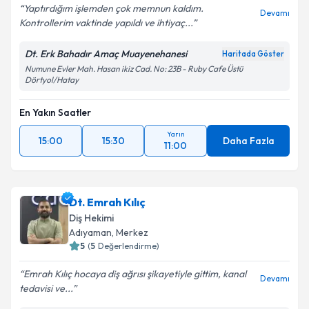
Kişisel verilerimin işlenmesine ilişkin
Aydınlatma
Yaptırdığım işlemden çok memnun kaldım.
Devamı
Metni
'ni okudum ve kişisel verilerimin belirtilen
Kontrollerim vaktinde yapıldı ve ihtiyaç...
kapsamda işlenmesini kabul ediyorum.
Dt. Erk Bahadır Amaç Muayenehanesi
Haritada Göster
Numune Evler Mah. Hasan ikiz Cad. No: 23B - Ruby Cafe Üstü
Takvim Talebini Gönder
Dörtyol/Hatay
En Yakın Saatler
Yarın
15:00
15:30
Daha Fazla
11:00
Dt. Emrah Kılıç
Diş Hekimi
Adıyaman
, Merkez
5
(
5
Değerlendirme)
Emrah Kılıç hocaya diş ağrısı şikayetiyle gittim, kanal
Devamı
tedavisi ve...