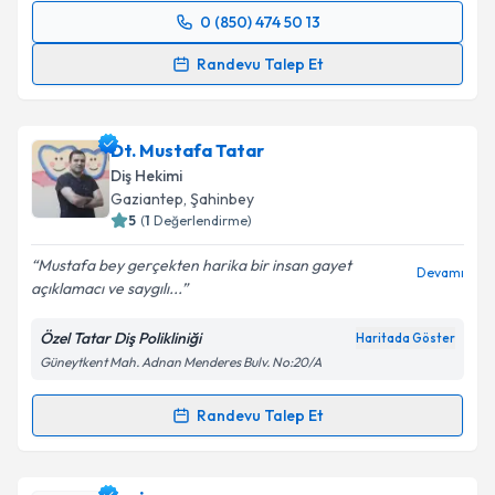
0 (850) 474 50 13
Randevu Takvimi Talebi
Randevu Talep Et
Dt. Selen Özbirecikli
için randevu takvimi talebi
oluşturun. Size bu uzmandan randevu almanız için bir
Dt. Mustafa Tatar
takvim hazırlandığında e-posta ile bilgilendireceğiz.
Diş Hekimi
E-posta Adresiniz
Gaziantep
, Şahinbey
5
(
1
Değerlendirme)
Mustafa bey gerçekten harika bir insan gayet
Devamı
açıklamacı ve saygılı...
Kişisel verilerimin işlenmesine ilişkin
Aydınlatma
Metni
'ni okudum ve kişisel verilerimin belirtilen
Özel Tatar Diş Polikliniği
Haritada Göster
kapsamda işlenmesini kabul ediyorum.
Güneytkent Mah. Adnan Menderes Bulv. No:20/A
Takvim Talebini Gönder
Randevu Talep Et
Randevu Takvimi Talebi