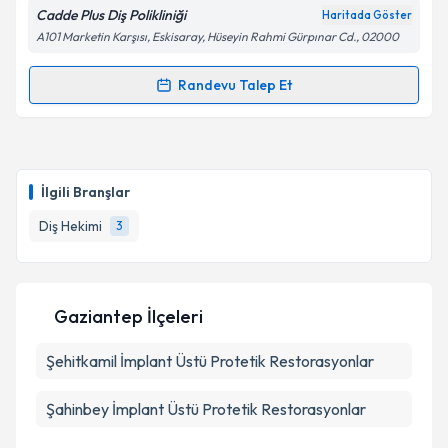
Cadde Plus Diş Polikliniği
Haritada Göster
A101 Marketin Karşısı, Eskisaray, Hüseyin Rahmi Gürpınar Cd., 02000
Randevu Talep Et
Randevu Takvimi Talebi
Dt. Emrah Kılıç
için randevu takvimi talebi oluşturun.
Size bu uzmandan randevu almanız için bir takvim
İlgili Branşlar
hazırlandığında e-posta ile bilgilendireceğiz.
Diş Hekimi
3
E-posta Adresiniz
Gaziantep İlçeleri
Kişisel verilerimin işlenmesine ilişkin
Aydınlatma
Şehitkamil
Metni
İmplant Üstü Protetik Restorasyonlar
'ni okudum ve kişisel verilerimin belirtilen
kapsamda işlenmesini kabul ediyorum.
Şahinbey
İmplant Üstü Protetik Restorasyonlar
Takvim Talebini Gönder