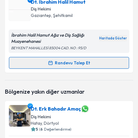
Dt. Mustafa Tatar
için randevu takvimi talebi
Dt. İbrahim Halil Hamut
oluşturun. Size bu uzmandan randevu almanız için bir
Diş Hekimi
takvim hazırlandığında e-posta ile bilgilendireceğiz.
Gaziantep
, Şehitkamil
E-posta Adresiniz
İbrahim Halil Hamut Ağız ve Diş Sağlığı
Haritada Göster
Muayenehanesi
BEYKENT MAHALLESİ 85004 CAD. NO : 95/D
Kişisel verilerimin işlenmesine ilişkin
Aydınlatma
Metni
'ni okudum ve kişisel verilerimin belirtilen
Randevu Talep Et
Randevu Takvimi Talebi
kapsamda işlenmesini kabul ediyorum.
Dt. İbrahim Halil Hamut
için randevu takvimi talebi
Takvim Talebini Gönder
Bölgenize yakın diğer uzmanlar
oluşturun. Size bu uzmandan randevu almanız için bir
takvim hazırlandığında e-posta ile bilgilendireceğiz.
Dt. Erk Bahadır Amaç
E-posta Adresiniz
Diş Hekimi
Hatay
, Dörtyol
5
(
6
Değerlendirme)