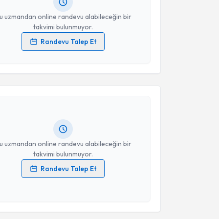
resiniz
u uzmandan online randevu alabileceğin bir
takvimi bulunmuyor.
Randevu Talep Et
 verilerimin işlenmesine ilişkin
Aydınlatma Metni
'ni
akvimi Talebi
 ve kişisel verilerimin belirtilen kapsamda
esini kabul ediyorum.
 Onur Ademhan
için randevu takvimi talebi oluşturun.
Takvim Talebini Gönder
andan randevu almanız için bir takvim
ında e-posta ile bilgilendireceğiz.
resiniz
u uzmandan online randevu alabileceğin bir
takvimi bulunmuyor.
Randevu Talep Et
 verilerimin işlenmesine ilişkin
Aydınlatma Metni
'ni
akvimi Talebi
 ve kişisel verilerimin belirtilen kapsamda
esini kabul ediyorum.
sma Boysan
için randevu takvimi talebi oluşturun. Size