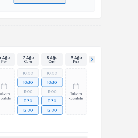
 verilerimin işlenmesine ilişkin
Aydınlatma Metni
'ni
 ve kişisel verilerimin belirtilen kapsamda
esini kabul ediyorum.
Takvim Talebini Gönder
6 Ağu
7 Ağu
8 Ağu
9 Ağu
Per
Cum
Cmt
Paz
10:00
10:00
10:30
10:30
11:00
11:00
Takvim
Takvim
palıdır
kapalıdır
11:30
11:30
12:00
12:00