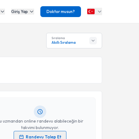
Giriş Yap
Doktor musun?
Sıralama
Akıllı Sıralama
akvimi Talebi
rdal Veske
için randevu takvimi talebi oluşturun. Size
 randevu almanız için bir takvim hazırlandığında e-
lgilendireceğiz.
resiniz
u uzmandan online randevu alabileceğin bir
takvimi bulunmuyor.
Randevu Talep Et