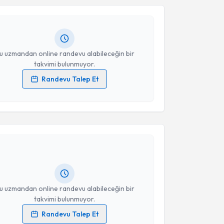
Takvim Talebini Gönder
 randevu almanız için bir takvim hazırlandığında e-
lgilendireceğiz.
resiniz
u uzmandan online randevu alabileceğin bir
takvimi bulunmuyor.
Randevu Talep Et
 verilerimin işlenmesine ilişkin
Aydınlatma Metni
'ni
 ve kişisel verilerimin belirtilen kapsamda
akvimi Talebi
esini kabul ediyorum.
t. Serdar Kırıcı
için randevu takvimi talebi
Takvim Talebini Gönder
Size bu uzmandan randevu almanız için bir takvim
ında e-posta ile bilgilendireceğiz.
resiniz
u uzmandan online randevu alabileceğin bir
takvimi bulunmuyor.
Randevu Talep Et