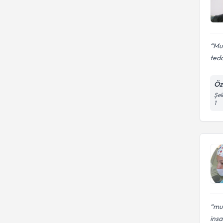
Mus
teda
Öz
Şek
1
mu
insa