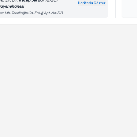
Kişisel
Haritada Göster
ayenehanesi
okudum
işlenm
er Mh. Tekelioğlu Cd. Ertuğ Apt. No:21/1