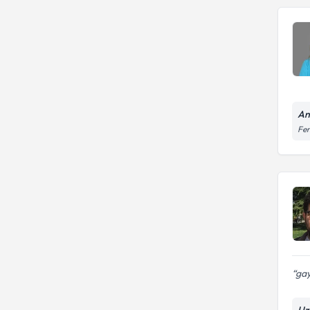
Ant
Fen
ga
Uz