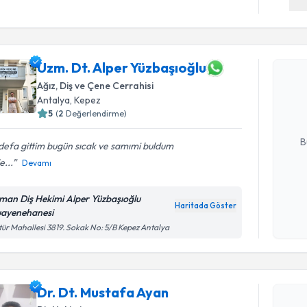
Randevu T
Uzm. Dt. Alper Yüzbaşıoğlu
Uzm. Dt. 
oluşturun. 
Ağız, Diş ve Çene Cerrahisi
hazırlandığ
Antalya
,
Kepez
5
(
2
Değerlendirme)
E-posta Ad
B
 defa gittim bugün sıcak ve samımi buldum
e...
Devamı
Kişisel
man Diş Hekimi Alper Yüzbaşıoğlu
okudum
Haritada Göster
ayenehanesi
işlenm
tür Mahallesi 3819. Sokak No: 5/B Kepez Antalya
Randevu T
Dr. Dt. Mustafa Ayan
Dr. Dt. M
bu uzmandan