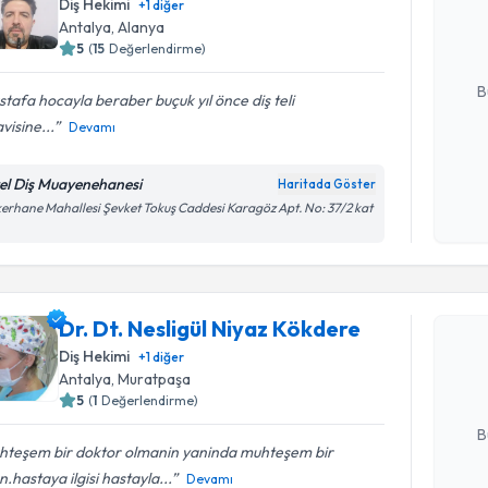
Diş Hekimi
+
1
diğer
posta ile bi
Antalya
,
Alanya
5
(
15
Değerlendirme)
E-posta Ad
B
tafa hocayla beraber buçuk yıl önce diş teli
visine...
Devamı
Kişisel
el Diş Muayenehanesi
Haritada Göster
okudum
erhane Mahallesi Şevket Tokuş Caddesi Karagöz Apt. No: 37/2 kat
işlenm
Randevu T
Dr. Dt. Ne
Dr. Dt. Nesligül Niyaz Kökdere
oluşturun. 
Diş Hekimi
+
1
diğer
hazırlandığ
Antalya
,
Muratpaşa
5
(
1
Değerlendirme)
E-posta Ad
B
hteşem bir doktor olmanin yaninda muhteşem bir
n.hastaya ilgisi hastayla...
Devamı