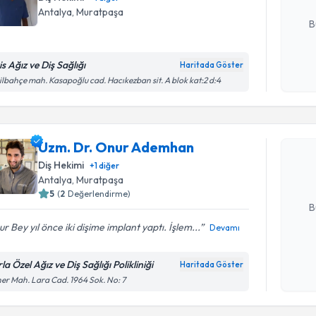
E-posta Ad
Antalya
,
Muratpaşa
B
s Ağız ve Diş Sağlığı
Haritada Göster
Kişisel
ilbahçe mah. Kasapoğlu cad. Hacıkezban sit. A blok kat:2 d:4
Randevu T
okudum
işlenm
Uzm. Dr.
Uzm. Dr. Onur Ademhan
Size bu uzm
hazırlandığ
Diş Hekimi
+
1
diğer
Antalya
,
Muratpaşa
E-posta Ad
5
(
2
Değerlendirme)
B
r Bey yıl önce iki dişime implant yaptı. İşlem...
Devamı
Kişisel
la Özel Ağız ve Diş Sağlığı Polikliniği
Haritada Göster
Randevu T
okudum
er Mah. Lara Cad. 1964 Sok. No: 7
işlenm
Dr. Dt. E