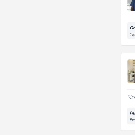
Ori
Yeş
Onu
Per
Fen