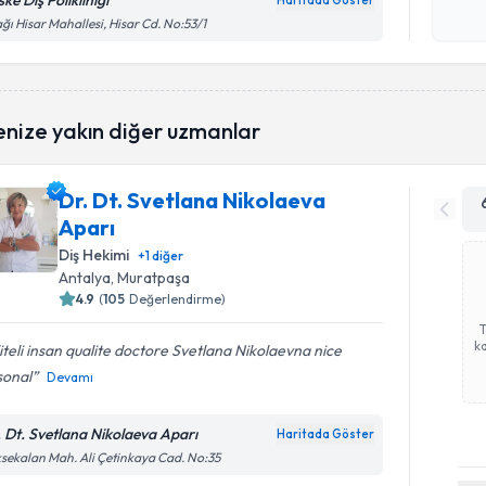
ke Diş Polikliniği
Haritada Göster
Kişisel
ğı Hisar Mahallesi, Hisar Cd. No:53/1
okudum
işlenm
enize yakın diğer uzmanlar
Dr. Dt. Svetlana Nikolaeva
Aparı
Diş Hekimi
+
1
diğer
Antalya
,
Muratpaşa
4.9
(
105
Değerlendirme)
ka
iteli insan qualite doctore Svetlana Nikolaevna nice
sonal
Devamı
. Dt. Svetlana Nikolaeva Aparı
Haritada Göster
sekalan Mah. Ali Çetinkaya Cad. No:35