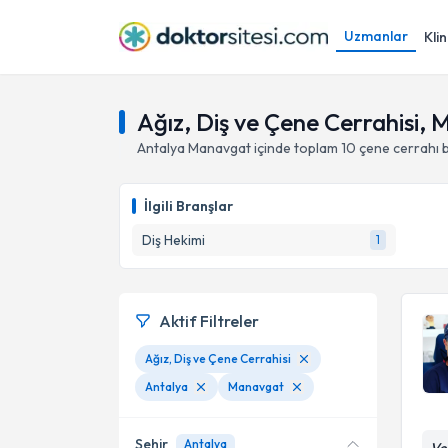
Uzmanlar
Klin
Ağız, Diş ve Çene Cerrahisi,
Antalya
Manavgat
içinde toplam
10
çene cerrahı
İlgili Branşlar
Diş Hekimi
1
Aktif Filtreler
Ağız, Diş ve Çene Cerrahisi
Antalya
Manavgat
Şehir
Antalya