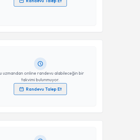
Randevu Talep Et
 verilerimin işlenmesine ilişkin
Aydınlatma Metni
'ni
 ve kişisel verilerimin belirtilen kapsamda
akvimi Talebi
esini kabul ediyorum.
Takvim Talebini Gönder
 Ramazan Köymen
için randevu takvimi talebi
Size bu uzmandan randevu almanız için bir takvim
ında e-posta ile bilgilendireceğiz.
resiniz
u uzmandan online randevu alabileceğin bir
takvimi bulunmuyor.
Randevu Talep Et
 verilerimin işlenmesine ilişkin
Aydınlatma Metni
'ni
akvimi Talebi
 ve kişisel verilerimin belirtilen kapsamda
esini kabul ediyorum.
şhan Küçük
için randevu takvimi talebi oluşturun. Size
 randevu almanız için bir takvim hazırlandığında e-
Takvim Talebini Gönder
lgilendireceğiz.