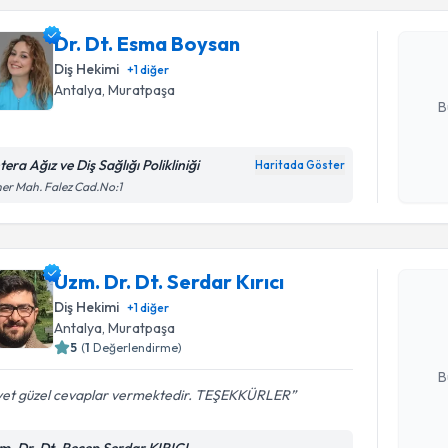
bu uzmandan
Dr. Dt. Esma Boysan
posta ile bi
Diş Hekimi
+
1
diğer
E-posta Ad
Antalya
,
Muratpaşa
B
era Ağız ve Diş Sağlığı Polikliniği
Haritada Göster
Kişisel
er Mah. Falez Cad.No:1
okudum
Randevu T
işlenm
Uzm. Dr. D
Uzm. Dr. Dt. Serdar Kırıcı
oluşturun. 
Diş Hekimi
+
1
diğer
hazırlandığ
Antalya
,
Muratpaşa
5
(
1
Değerlendirme)
E-posta Ad
B
yet güzel cevaplar vermektedir. TEŞEKKÜRLER
m. Dr. Dt. Recep Serdar KIRICI