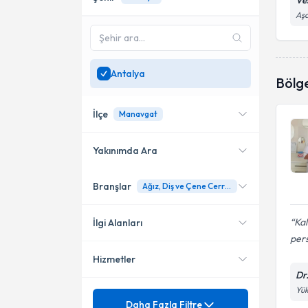
Ves
Aşa
Antalya
Bölg
İlçe
Manavgat
Yakınımda Ara
Branşlar
Ağız, Diş ve Çene Cerrahisi
Konumuma yakın uzmanları
Muratpaşa
göster
Konyaaltı
Kal
İlgi Alanları
per
Kepez
Hizmetler
Ağız, Diş ve Çene Cerrahisi
Dr
Alanya
Yük
Diş Hekimi
Mezuniyet
20 Lik Diş Çekimi
Daha Fazla Filtre
Manavgat