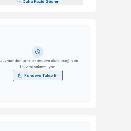
Daha Fazla Göster
akvimi Talebi
Alper Yüzbaşıoğlu
için randevu takvimi talebi
Size bu uzmandan randevu almanız için bir takvim
ında e-posta ile bilgilendireceğiz.
resiniz
u uzmandan online randevu alabileceğin bir
takvimi bulunmuyor.
Randevu Talep Et
 verilerimin işlenmesine ilişkin
Aydınlatma Metni
'ni
 ve kişisel verilerimin belirtilen kapsamda
esini kabul ediyorum.
akvimi Talebi
Takvim Talebini Gönder
ustafa Ayan
için randevu takvimi talebi oluşturun. Size
 randevu almanız için bir takvim hazırlandığında e-