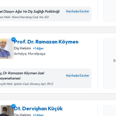
Kişisel
okudum
l Dizayn Ağız Ve Diş Sağlığı Polikliniği
Haritada Göster
Randevu T
işlenm
an Mah. Hüsnü Karakaş Cad. No: 8D
Prof. Dr.
oluşturun. 
Prof. Dr. Ramazan Köymen
hazırlandığ
Diş Hekimi
+
1
diğer
Antalya
,
Muratpaşa
E-posta Ad
B
ç.Dr Ramazan Köymen özel
Haritada Göster
ayenehanesi
Kişisel
Randevu T
çlik Mah. Işıklar Cad. Güvenç Apt. 39/2
okudum
işlenm
Dt. Dervi
bu uzmandan
Dt. Dervişhan Küçük
posta ile bi
Diş Hekimi
+
1
diğer