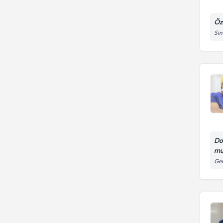
Öze
Sin
Do
mu
Gen