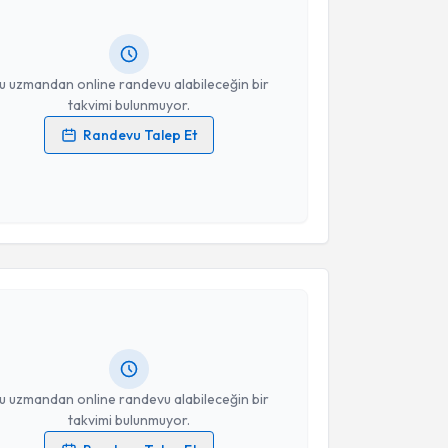
lgilendireceğiz.
resiniz
u uzmandan online randevu alabileceğin bir
takvimi bulunmuyor.
Randevu Talep Et
 verilerimin işlenmesine ilişkin
Aydınlatma Metni
'ni
 ve kişisel verilerimin belirtilen kapsamda
esini kabul ediyorum.
akvimi Talebi
Takvim Talebini Gönder
sligül Niyaz Kökdere
için randevu takvimi talebi
Size bu uzmandan randevu almanız için bir takvim
ında e-posta ile bilgilendireceğiz.
resiniz
u uzmandan online randevu alabileceğin bir
takvimi bulunmuyor.