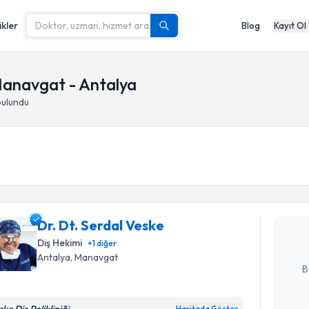
ikler
Blog
Kayıt Ol
 Manavgat - Antalya
bulundu
Randevu T
Dr. Dt. Se
bu uzmandan
Dr. Dt. Serdal Veske
posta ile bi
Diş Hekimi
+
1
diğer
E-posta Ad
Antalya
,
Manavgat
B