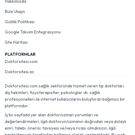
Hakkımızda
Bize Ulaşın
Gizlilik Politikası
Google Takvim Entegrasyonu
Site Haritası
PLATFORMLAR
Doktorsitesi.com
Doktorsitesi.az
Doktorsitesi.com sağlık sektöründe hizmet veren tıp doktorları,
diş hekimleri, fizyoterapistler, psikologlar vb. sağlık
profesyonelleri ile internet kullanıcılarını buluşturan bağımsız bir
platformdur.
İş bu sayfada yer alan doktor/uzman yorumları ve
değerlendirmeleri, ilgili doktorun/uzmanın doğrudan veya dolaylı
emri, talebi, önerisi, tavsiyesi ve/veya ricası olmaksızın, ilgili
hasta/danışan tarafından bağımsız olarak yazılmaktadır. Bu web