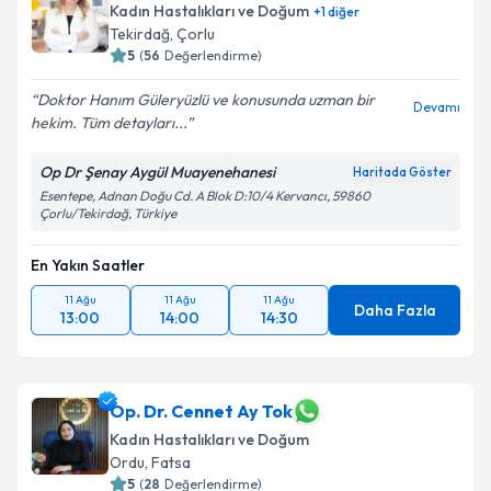
Kadın Hastalıkları ve Doğum
+
1
diğer
Tekirdağ
, Çorlu
5
(
56
Değerlendirme)
Doktor Hanım Güleryüzlü ve konusunda uzman bir
Devamı
hekim. Tüm detayları...
Op Dr Şenay Aygül Muayenehanesi
Haritada Göster
Esentepe, Adnan Doğu Cd. A Blok D:10/4 Kervancı, 59860
Çorlu/Tekirdağ, Türkiye
En Yakın Saatler
11 Ağu
11 Ağu
11 Ağu
Daha Fazla
13:00
14:00
14:30
Op. Dr. Cennet Ay Tok
Kadın Hastalıkları ve Doğum
Ordu
, Fatsa
5
(
28
Değerlendirme)