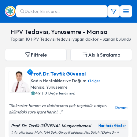
Doktor, klinik ara...
HPV Tedavisi, Yunusemre - Manisa
Toplam
10
HPV Tedavisi
tedavisi yapan doktor - uzman bulundu
Filtrele
Akıllı Sıralama
Prof. Dr. Tevfik Güvenal
Kadın Hastalıkları ve Doğum
+
1
diğer
Manisa
, Yunusemre
4.9
(
10
Değerlendirme)
Sekreter hanım ve doktoruma çok teşekkür ediyor.
Devamı
aklimdaki soru işaretlerini...
Prof. Dr. Tevfik GÜVENAL Muayenehanesi
Haritada Göster
1. Anafartalar Mah. 1614 Sok. Giray Rezidans, No: 5 Kat: 1 Daire 3 - 4