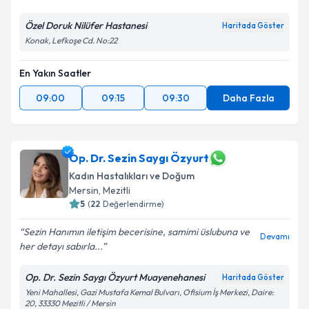
Özel Doruk Nilüfer Hastanesi
Haritada Göster
Konak, Lefkoşe Cd. No:22
En Yakın Saatler
09:00
09:15
09:30
Daha Fazla
Op. Dr. Sezin Saygı Özyurt
Kadın Hastalıkları ve Doğum
Mersin
, Mezitli
5
(
22
Değerlendirme)
Sezin Hanımın iletişim becerisine, samimi üslubuna ve
Devamı
her detayı sabırla...
Op. Dr. Sezin Saygı Özyurt Muayenehanesi
Haritada Göster
Yeni Mahallesi, Gazi Mustafa Kemal Bulvarı, Ofisium İş Merkezi, Daire:
20, 33330 Mezitli / Mersin