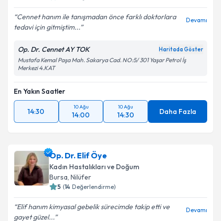
Cennet hanım ile tanışmadan önce farklı doktorlara
Devamı
tedavi için gitmiştim...
Op. Dr. Cennet AY TOK
Haritada Göster
Mustafa Kemal Paşa Mah. Sakarya Cad. NO:5/ 301 Yaşar Petrol İş
Merkezi 4.KAT
En Yakın Saatler
10 Ağu
10 Ağu
14:30
Daha Fazla
14:00
14:30
Op. Dr. Elif Öye
Kadın Hastalıkları ve Doğum
Bursa
, Nilüfer
5
(
14
Değerlendirme)
Elif hanım kimyasal gebelik sürecimde takip etti ve
Devamı
gayet güzel...