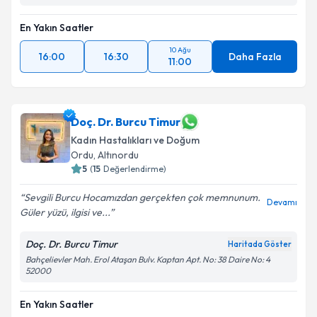
En Yakın Saatler
10 Ağu
16:00
16:30
Daha Fazla
11:00
Doç. Dr. Burcu Timur
Kadın Hastalıkları ve Doğum
Ordu
, Altınordu
5
(
15
Değerlendirme)
Sevgili Burcu Hocamızdan gerçekten çok memnunum.
Devamı
Güler yüzü, ilgisi ve...
Doç. Dr. Burcu Timur
Haritada Göster
Bahçelievler Mah. Erol Ataşan Bulv. Kaptan Apt. No: 38 Daire No: 4
52000
En Yakın Saatler