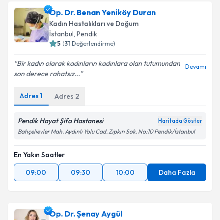
bilgilendireceğiz.
Op. Dr. Benan Yeniköy Duran
Kadın Hastalıkları ve Doğum
E-posta Adresiniz
İstanbul
, Pendik
5
(
31
Değerlendirme)
Bir kadın olarak kadınların kadınlara olan tutumundan
Devamı
son derece rahatsız...
Kişisel verilerimin işlenmesine ilişkin
Aydınlatma
Metni
'ni okudum ve kişisel verilerimin belirtilen
kapsamda işlenmesini kabul ediyorum.
Adres
1
Adres
2
Pendik Hayat Şifa Hastanesi
Haritada Göster
Takvim Talebini Gönder
Bahçelievler Mah. Aydınlı Yolu Cad. Zıpkın Sok. No:10 Pendik/İstanbul
En Yakın Saatler
09:00
09:30
10:00
Daha Fazla
Op. Dr. Şenay Aygül