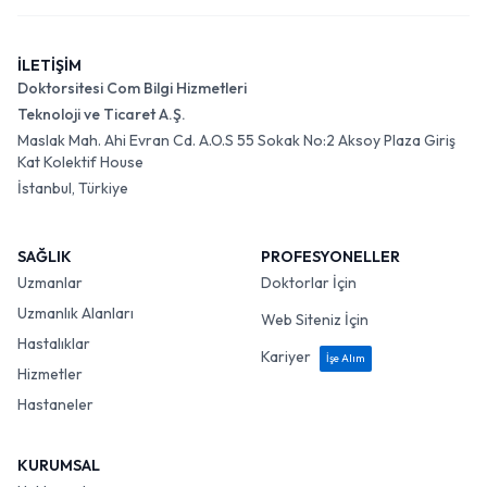
İLETİŞİM
Doktorsitesi Com Bilgi Hizmetleri
Teknoloji ve Ticaret A.Ş.
Maslak Mah. Ahi Evran Cd. A.O.S 55 Sokak No:2 Aksoy Plaza Giriş
Kat Kolektif House
İstanbul, Türkiye
SAĞLIK
PROFESYONELLER
Uzmanlar
Doktorlar İçin
Uzmanlık Alanları
Web Siteniz İçin
Hastalıklar
Kariyer
İşe Alım
Hizmetler
Hastaneler
KURUMSAL