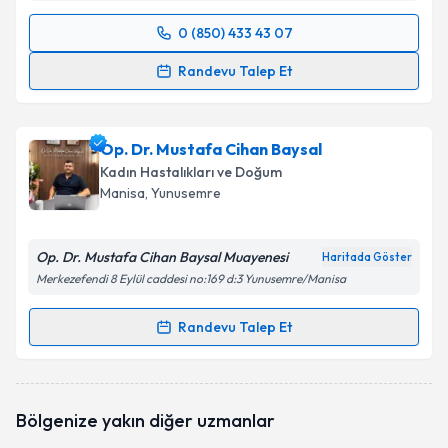
0 (850) 433 43 07
Randevu Takvimi Talebi
Randevu Talep Et
Prof. Dr. Tevfik Güvenal
için randevu takvimi talebi
oluşturun. Size bu uzmandan randevu almanız için bir
Op. Dr. Mustafa Cihan Baysal
takvim hazırlandığında e-posta ile bilgilendireceğiz.
Kadın Hastalıkları ve Doğum
E-posta Adresiniz
Manisa
, Yunusemre
Op. Dr. Mustafa Cihan Baysal Muayenesi
Haritada Göster
Merkezefendi 8 Eylül caddesi no:169 d:3 Yunusemre/Manisa
Kişisel verilerimin işlenmesine ilişkin
Aydınlatma
Metni
'ni okudum ve kişisel verilerimin belirtilen
Randevu Talep Et
kapsamda işlenmesini kabul ediyorum.
Randevu Takvimi Talebi
Takvim Talebini Gönder
Op. Dr. Mustafa Cihan Baysal
için randevu takvimi
Bölgenize yakın diğer uzmanlar
talebi oluşturun. Size bu uzmandan randevu almanız
için bir takvim hazırlandığında e-posta ile