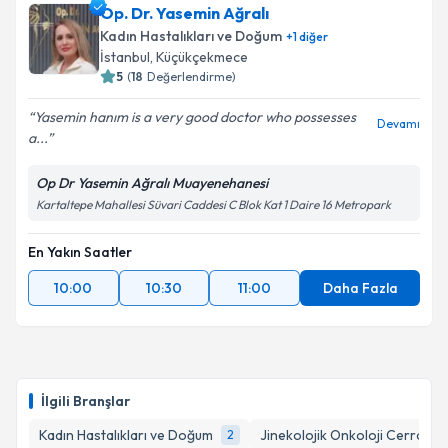
Op. Dr. Yasemin Ağralı
Kadın Hastalıkları ve Doğum
+
1
diğer
İstanbul
, Küçükçekmece
5
(
18
Değerlendirme)
Yasemin hanım is a very good doctor who possesses
Devamı
a...
Op Dr Yasemin Ağralı Muayenehanesi
Kartaltepe Mahallesi Süvari Caddesi C Blok Kat 1 Daire 16 Metropark
En Yakın Saatler
10:00
10:30
11:00
Daha Fazla
İlgili Branşlar
Kadın Hastalıkları ve Doğum
Jinekolojik Onkoloji Cerrahisi
2