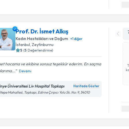
Prof. Dr. İsmet Alkış
Kadın Hastalıkları ve Doğum
+
1
diğer
İstanbul
, Zeytinburnu
5
(
5
Değerlendirme)
met hocama ve ekibine sonsuz teşekkür ederim. En saçma
ka
larıma...
Devamı
tinye Üniversitesi Liv Hospital Topkapı
Haritada Göster
tepe Mahallesi, Topkapı, Edirne Çırpıcı Yolu Sk. No: 9, 34010