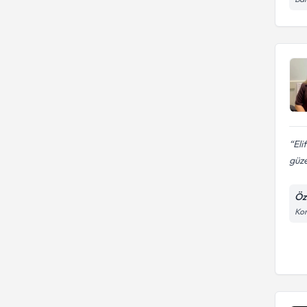
Eli
güze
Öz
Kon