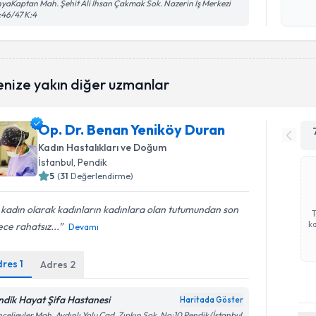
yaKaptan Mah. Şehit Ali İhsan Çakmak Sok. Nazerin İş Merkezi
işlenm
46/47 K:4
enize yakın diğer uzmanlar
Op. Dr. Benan Yeniköy Duran
Kadın Hastalıkları ve Doğum
İstanbul
, Pendik
5
(
31
Değerlendirme)
 kadın olarak kadınların kadınlara olan tutumundan son
ka
ce rahatsız...
Devamı
dres
1
Adres
2
ndik Hayat Şifa Hastanesi
Haritada Göster
çelievler Mah. Aydınlı Yolu Cad. Zıpkın Sok. No:10 Pendik/İstanbul