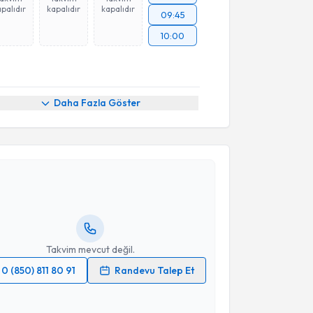
palıdır
kapalıdır
kapalıdır
09:45
10:00
Daha Fazla Göster
akvimi Talebi
Eray Çalışkan
için randevu takvimi talebi oluşturun.
andan randevu almanız için bir takvim
ında e-posta ile bilgilendireceğiz.
resiniz
Takvim mevcut değil.
0 (850) 811 80 91
Randevu Talep Et
 verilerimin işlenmesine ilişkin
Aydınlatma Metni
'ni
 ve kişisel verilerimin belirtilen kapsamda