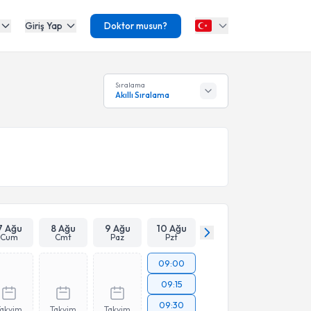
Giriş Yap
Doktor musun?
Sıralama
Akıllı Sıralama
7 Ağu
8 Ağu
9 Ağu
10 Ağu
Cum
Cmt
Paz
Pzt
09:00
09:15
09:30
Takvim
Takvim
Takvim