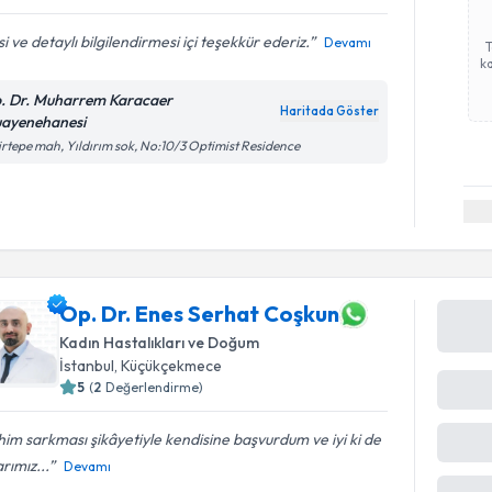
isi ve detaylı bilgilendirmesi içi teşekkür ederiz.
Devamı
ka
. Dr. Muharrem Karacaer
Haritada Göster
ayenehanesi
irtepe mah, Yıldırım sok, No:10/3 Optimist Residence
Op. Dr. Enes Serhat Coşkun
Kadın Hastalıkları ve Doğum
İstanbul
, Küçükçekmece
5
(
2
Değerlendirme)
im sarkması şikâyetiyle kendisine başvurdum ve iyi ki de
ka
arımız...
Devamı