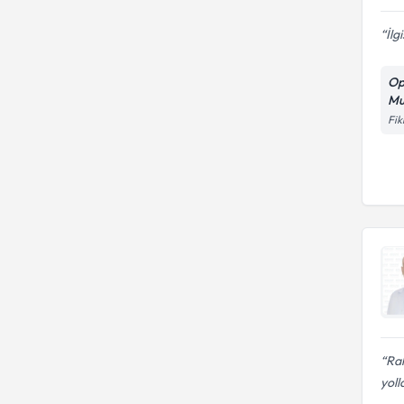
İlg
Op
Mu
Fik
Rah
yoll