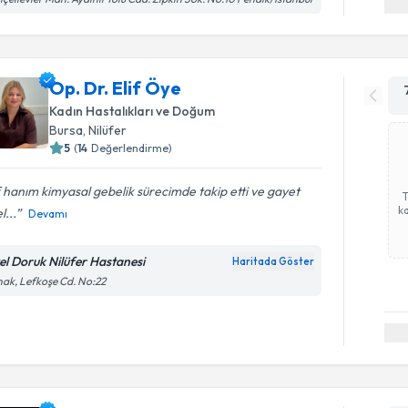
Op. Dr. Elif Öye
Kadın Hastalıkları ve Doğum
Bursa
, Nilüfer
5
(
14
Değerlendirme)
f hanım kimyasal gebelik sürecimde takip etti ve gayet
ka
l...
Devamı
el Doruk Nilüfer Hastanesi
Haritada Göster
ak, Lefkoşe Cd. No:22