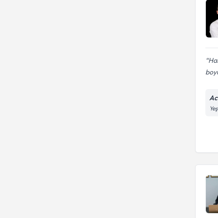
Ha
boyu
Ac
Yeş