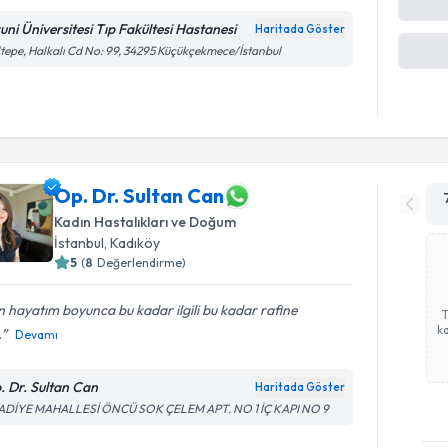
runi Üniversitesi Tıp Fakültesi Hastanesi
Haritada Göster
tepe, Halkalı Cd No: 99, 34295 Küçükçekmece/İstanbul
Op. Dr. Sultan Can
Kadın Hastalıkları ve Doğum
İstanbul
, Kadıköy
5
(
8
Değerlendirme)
 hayatım boyunca bu kadar ilgili bu kadar rafine
ka
.
Devamı
. Dr. Sultan Can
Haritada Göster
ADİYE MAHALLESİ ÖNCÜ SOK ÇELEM APT. NO 1 İÇ KAPI NO 9