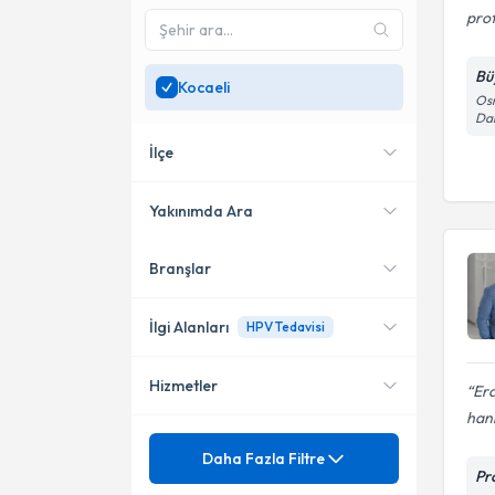
prof
Bü
Kocaeli
Osm
Dar
İlçe
Yakınımda Ara
Branşlar
Konumuma yakın uzmanları
Darıca
göster
İzmit
İlgi Alanları
HPV Tedavisi
Hizmetler
Era
Kadın Hastalıkları ve Doğum
hanı
Mezuniyet
Gebelik
Daha Fazla Filtre
Pr