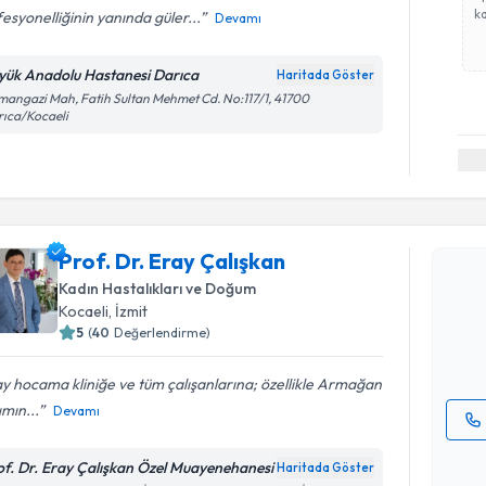
ka
esyonelliğinin yanında güler...
Devamı
yük Anadolu Hastanesi Darıca
Haritada Göster
angazi Mah, Fatih Sultan Mehmet Cd. No:117/1, 41700
ıca/Kocaeli
Randevu T
Prof. Dr. Eray Çalışkan
Prof. Dr. 
Size bu uzm
Kadın Hastalıkları ve Doğum
hazırlandığ
Kocaeli
, İzmit
5
(
40
Değerlendirme)
E-posta Ad
y hocama kliniğe ve tüm çalışanlarına; özellikle Armağan
mın...
Devamı
Kişisel
of. Dr. Eray Çalışkan Özel Muayenehanesi
Haritada Göster
okudum