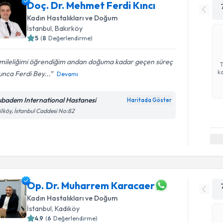
Doç. Dr. Mehmet Ferdi Kıncı
Kadın Hastalıkları ve Doğum
İstanbul
, Bakırköy
5
(
8
Değerlendirme)
mileliğimi öğrendiğim andan doğuma kadar geçen süreç
ka
nca Ferdi Bey...
Devamı
ıbadem International Hastanesi
Haritada Göster
ilköy, İstanbul Caddesi No:82
Op. Dr. Muharrem Karacaer
Kadın Hastalıkları ve Doğum
İstanbul
, Kadıköy
4.9
(
6
Değerlendirme)