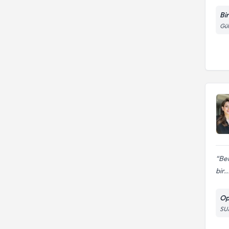
Bi
Gül
Ben
bir..
Op
SU