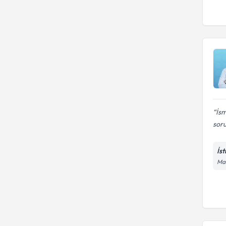
İs
soru
İs
Mal