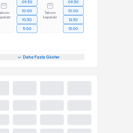
09:30
09:30
10:00
10:00
Takvim
Takvim
palıdır
kapalıdır
10:30
12:30
11:00
13:00
Daha Fazla Göster
7 Ağu
8 Ağu
9 Ağu
10 Ağu
Cum
Cmt
Paz
Pzt
08:30
08:30
09:45
08:45
10:45
10:00
Takvim
Takvim
palıdır
kapalıdır
11:00
10:15