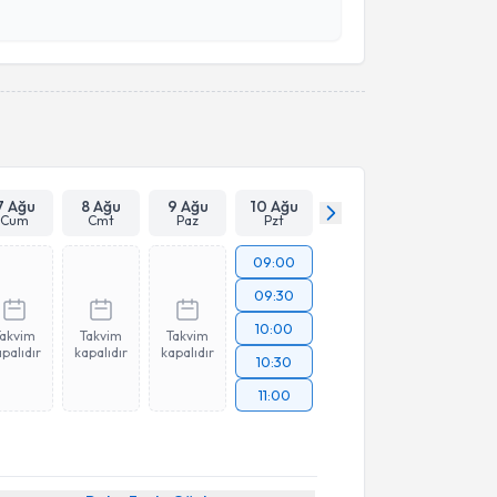
esini kabul ediyorum.
Takvim Talebini Gönder
7 Ağu
8 Ağu
9 Ağu
10 Ağu
Cum
Cmt
Paz
Pzt
09:00
09:30
10:00
Takvim
Takvim
Takvim
palıdır
kapalıdır
kapalıdır
10:30
11:00