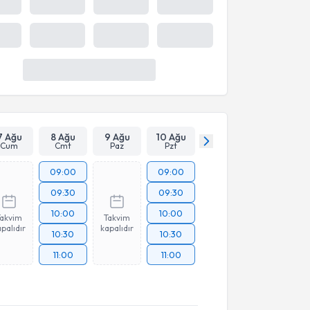
11:15
10:30
Daha Fazla Göster
7 Ağu
8 Ağu
9 Ağu
10 Ağu
Cum
Cmt
Paz
Pzt
09:00
09:00
09:30
09:30
10:00
10:00
Takvim
Takvim
palıdır
kapalıdır
10:30
10:30
11:00
11:00