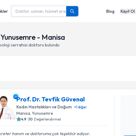
ikler
Blog
Kayıt Ol
i, Yunusemre - Manisa
koloji cerrahisi doktoru
bulundu
Randevu T
Prof. Dr. 
Prof. Dr. Tevfik Güvenal
Size bu uzm
Kadın Hastalıkları ve Doğum
+
1
diğer
hazırlandığ
Manisa
,
Yunusemre
4.9
(
10
Değerlendirme)
E-posta Ad
kreter hanım ve doktoruma çok teşekkür ediyor.