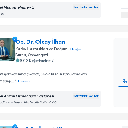
el Muayenehane - 2
Haritada Göster
res
Randevu T
Op. Dr. Ol
Op. Dr. Olcay İlhan
bu uzmandan
Kadın Hastalıkları ve Doğum
+
1
diğer
posta ile bi
Bursa
,
Osmangazi
5
(
10
Değerlendirme)
E-posta Ad
ah iyiki karşıma çıkardı , yıldır teşhisi konulamayan
edigi...
Devamı
Kişisel
okudum
el Aritmi Osmangazi Hastanesi
Haritada Göster
işlenm
, Ulubatlı Hasan Blv. No:48 D:62, 16220