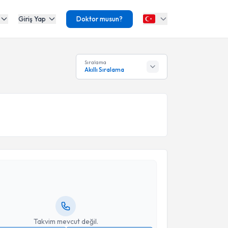
Giriş Yap
Doktor musun?
Sıralama
Akıllı Sıralama
akvimi Talebi
Tevfik Güvenal
için randevu takvimi talebi oluşturun.
andan randevu almanız için bir takvim
ında e-posta ile bilgilendireceğiz.
resiniz
Takvim mevcut değil.