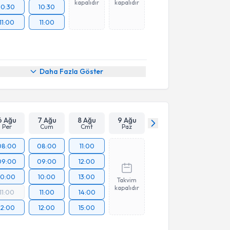
kapalıdır
kapalıdır
10:30
10:30
11:00
11:00
Daha Fazla Göster
6 Ağu
7 Ağu
8 Ağu
9 Ağu
Per
Cum
Cmt
Paz
08:00
08:00
11:00
09:00
09:00
12:00
10:00
10:00
13:00
Takvim
kapalıdır
11:00
11:00
14:00
12:00
12:00
15:00
res
7
Adres
8
Adres
9
Adres
10
Adres
11