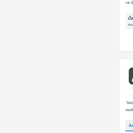
ve i
Öz
And
as
asd
A