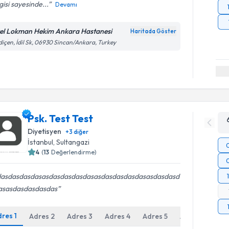
lgisi sayesinde...
Devamı
el Lokman Hekim Ankara Hastanesi
Haritada Göster
içen, İdil Sk, 06930 Sincan/Ankara, Turkey
Psk. Test Test
Diyetisyen
+
3
diğer
İstanbul
,
Sultangazi
4
(
13
Değerlendirme)
dasdasdasdasasdasdasdasdasasdasdasdasdasasdasdasd
asasdasdasdasdas
dres
1
Adres
2
Adres
3
Adres
4
Adres
5
Adres
6
Ad