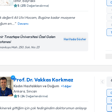
İzmir
,
Bayraklı
5
(
215
Değerlendirme)
k değerli Ali Ulvi Hocam, Bugüne kadar muayene
uğum en...
Devamı
mir Tınaztepe Üniversitesi Özel Galen
Haritada Göster
stanesi
avkuyu Mah. 250. Sok. No: 23
Prof. Dr. Vakkas Korkmaz
Kadın Hastalıkları ve Doğum
+
1
diğer
Ankara
,
Sincan
5
(
24
Değerlendirme)
inerek gittiğim için çok tedirgindim doktorumun anlayışı