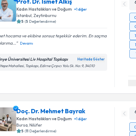
Prof. Dr. İsmet Alkış
Kadın Hastalıkları ve Doğum
+
1
diğer
İstanbul
,
Zeytinburnu
5
(
5
Değerlendirme)
met hocama ve ekibine sonsuz teşekkür ederim. En saçma
larıma...
Devamı
tinye Üniversitesi Liv Hospital Topkapı
Haritada Göster
tepe Mahallesi, Topkapı, Edirne Çırpıcı Yolu Sk. No: 9, 34010
Doç. Dr. Mehmet Bayrak
Kadın Hastalıkları ve Doğum
+
1
diğer
Bursa
,
Nilüfer
5
(
11
Değerlendirme)