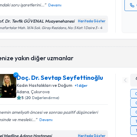
mdaki soru işaretlerini...
Devamı
Kişisel
okudum
of. Dr. Tevfik GÜVENAL Muayenehanesi
Haritada Göster
işlenm
Anafartalar Mah. 1614 Sok. Giray Rezidans, No: 5 Kat: 1 Daire 3 - 4
enize yakın diğer uzmanlar
Doç. Dr. Sevtap Seyfettinoğlu
Kadın Hastalıkları ve Doğum
+
1
diğer
Adana
,
Çukurova
5
(
20
Değerlendirme)
emin ameliyatı öncesi ve sonrası pozitif düşünceleri
sinde ve mesleki...
Devamı
el Medline Adana Hastanesi
Haritada Göster