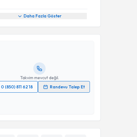
Daha Fazla Göster
akvimi Talebi
cay İlhan
için randevu takvimi talebi oluşturun. Size
 randevu almanız için bir takvim hazırlandığında e-
lgilendireceğiz.
resiniz
Takvim mevcut değil.
0 (850) 811 62 18
Randevu Talep Et
 verilerimin işlenmesine ilişkin
Aydınlatma Metni
'ni
 ve kişisel verilerimin belirtilen kapsamda
esini kabul ediyorum.
Takvim Talebini Gönder