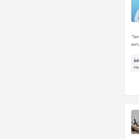
İs
soru
İs
Mal