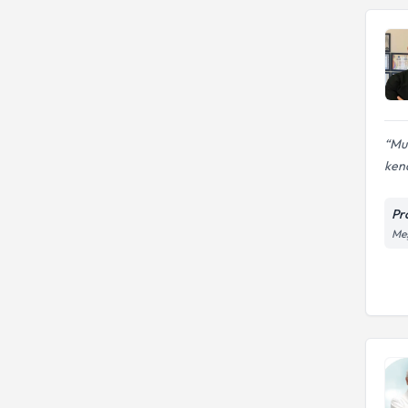
Mua
kend
Pr
Meş