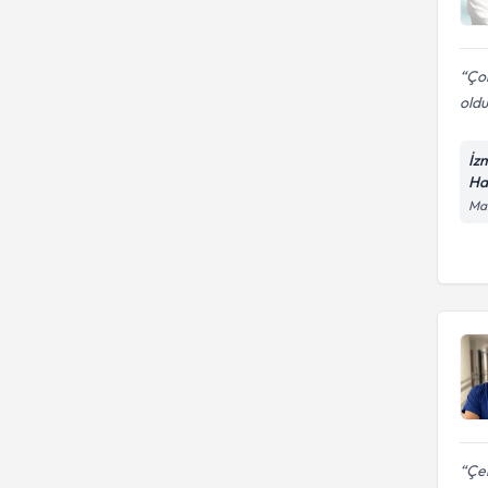
Ço
old
İz
Ha
Man
Çek