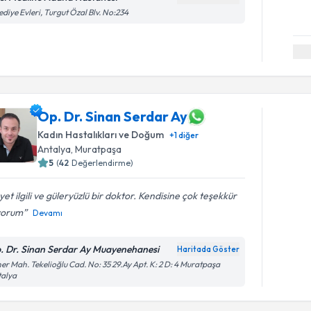
ediye Evleri, Turgut Özal Blv. No:234
Op. Dr. Sinan Serdar Ay
Kadın Hastalıkları ve Doğum
+
1
diğer
Antalya
,
Muratpaşa
5
(
42
Değerlendirme)
et ilgili ve güleryüzlü bir doktor. Kendisine çok teşekkür
yorum
Devamı
. Dr. Sinan Serdar Ay Muayenehanesi
Haritada Göster
er Mah. Tekelioğlu Cad. No: 35 29.Ay Apt. K: 2 D: 4 Muratpaşa
talya