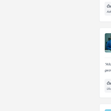
Öz
Ad
All
gezm
Öz
Ulu