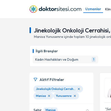
Uzmanlar
Klin
Jinekolojik Onkoloji Cerrahis
Manisa
Yunusemre
içinde toplam
10
jinekolojik on
İlgili Branşlar
Kadın Hastalıkları ve Doğum
1
Aktif Filtreler
Jinekolojik Onkoloji Cerrahisi
Manisa
Yunusemre
Se
Şehir
Manisa