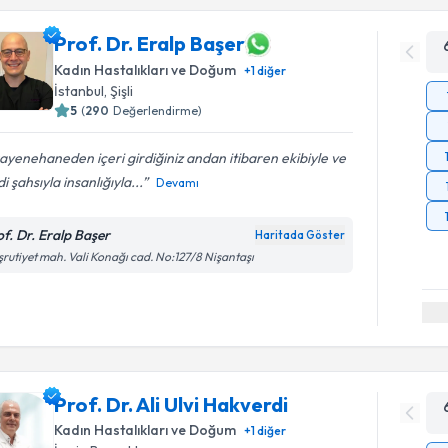
Prof. Dr. Eralp Başer
Kadın Hastalıkları ve Doğum
+
1
diğer
İstanbul
,
Şişli
5
(
290
Değerlendirme)
yenehaneden içeri girdiğiniz andan itibaren ekibiyle ve
i şahsıyla insanlığıyla...
Devamı
of. Dr. Eralp Başer
Haritada Göster
rutiyet mah. Vali Konağı cad. No:127/8 Nişantaşı
Prof. Dr. Ali Ulvi Hakverdi
Kadın Hastalıkları ve Doğum
+
1
diğer