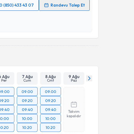
0 (850) 433 43 07
Randevu Talep Et
 verilerimin işlenmesine ilişkin
Aydınlatma Metni
'ni
 ve kişisel verilerimin belirtilen kapsamda
esini kabul ediyorum.
Takvim Talebini Gönder
6 Ağu
7 Ağu
8 Ağu
9 Ağu
Per
Cum
Cmt
Paz
09:00
09:00
09:00
09:20
09:20
09:20
09:40
09:40
09:40
Takvim
kapalıdır
10:00
10:00
10:00
10:20
10:20
10:20